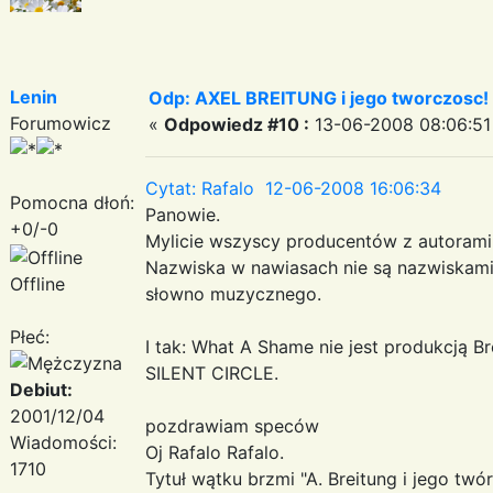
Lenin
Odp: AXEL BREITUNG i jego tworczosc!
Forumowicz
«
Odpowiedz #10 :
13-06-2008 08:06:51
Cytat: Rafalo 12-06-2008 16:06:34
Pomocna dłoń:
Panowie.
+0/-0
Mylicie wszyscy producentów z autorami 
Nazwiska w nawiasach nie są nazwiskami
Offline
słowno muzycznego.
Płeć:
I tak: What A Shame nie jest produkcją 
SILENT CIRCLE.
Debiut:
2001/12/04
pozdrawiam speców
Wiadomości:
Oj Rafalo Rafalo.
1710
Tytuł wątku brzmi "A. Breitung i jego twó