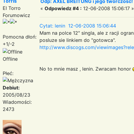
Torris
Odp: AXEL BREITUNG i jego tworczosc!
El Torro
«
Odpowiedz #4 :
12-06-2008 15:06:17 »
Forumowicz
Cytat: lenin 12-06-2008 15:06:44
Mam na polce 12" singla, ale z racji ogra
Pomocna dłoń:
posluze sie linkiem do "gotowca".
+1/-2
http://www.discogs.com/viewimages?re
Offline
No to mnie masz , lenin. Zwracam honor
Płeć:
Debiut:
2005/08/23
Wiadomości:
2473