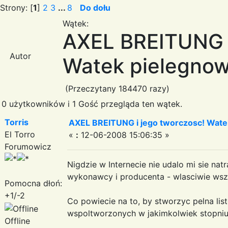
Strony: [
1
]
2
3
...
8
Do dołu
Wątek:
AXEL BREITUNG i
Autor
Watek pielegnow
(Przeczytany 184470 razy)
0 użytkowników i 1 Gość przegląda ten wątek.
Torris
AXEL BREITUNG i jego tworczosc! Wate
El Torro
«
:
12-06-2008 15:06:35 »
Forumowicz
Nigdzie w Internecie nie udalo mi sie nat
wykonawcy i producenta - wlasciwie ws
Pomocna dłoń:
+1/-2
Co powiecie na to, by stworzyc pelna lis
wspoltworzonych w jakimkolwiek stopniu
Offline