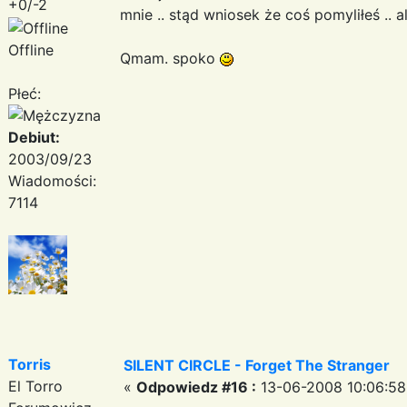
+0/-2
mnie .. stąd wniosek że coś pomyliłeś ..
Offline
Qmam. spoko
Płeć:
Debiut:
2003/09/23
Wiadomości:
7114
Torris
SILENT CIRCLE - Forget The Stranger
El Torro
«
Odpowiedz #16 :
13-06-2008 10:06:58