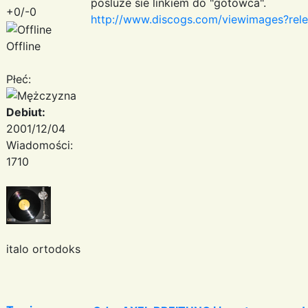
posluze sie linkiem do "gotowca".
+0/-0
http://www.discogs.com/viewimages?re
Offline
Płeć:
Debiut:
2001/12/04
Wiadomości:
1710
italo ortodoks