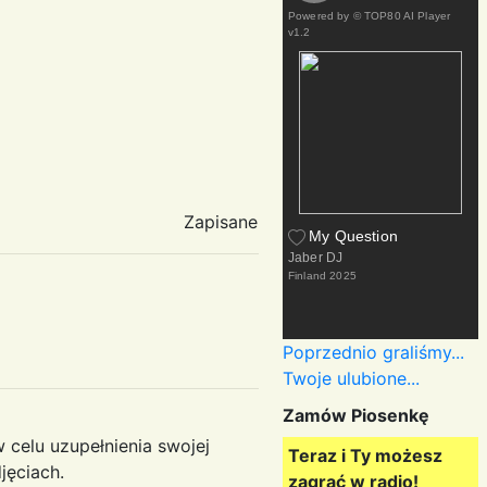
Powered by
© TOP80 AI Player
v1.2
Zapisane
My Question
Jaber DJ
Finland
2025
Poprzednio graliśmy...
Twoje ulubione...
Zamów Piosenkę
 celu uzupełnienia swojej
Teraz i Ty możesz
jęciach.
zagrać w radio!