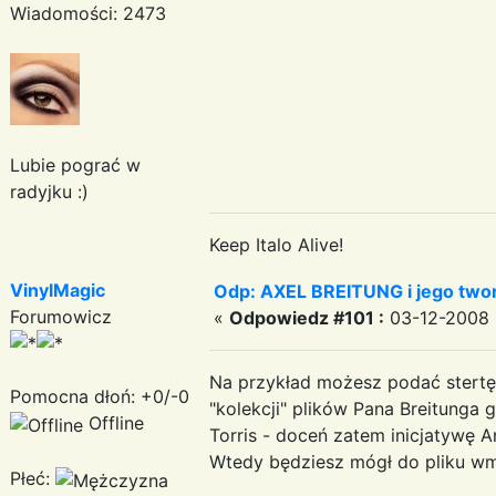
Wiadomości: 2473
Lubie pograć w
radyjku :)
Keep Italo Alive!
VinylMagic
Odp: AXEL BREITUNG i jego twor
Forumowicz
«
Odpowiedz #101 :
03-12-2008 1
Na przykład możesz podać stertę 
Pomocna dłoń: +0/-0
"kolekcji" plików Pana Breitunga 
Offline
Torris - doceń zatem inicjatywę 
Wtedy będziesz mógł do pliku wma 
Płeć: