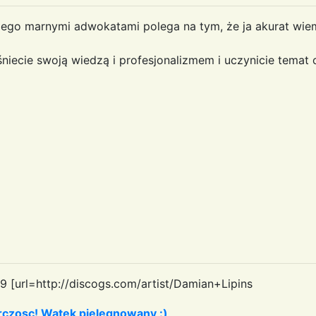
jego marnymi adwokatami polega na tym, że ja akurat wiem
śniecie swoją wiedzą i profesjonalizmem i uczynicie tem
9 [url=http://discogs.com/artist/Damian+Lipins
czosc! Watek pielegnowany :)