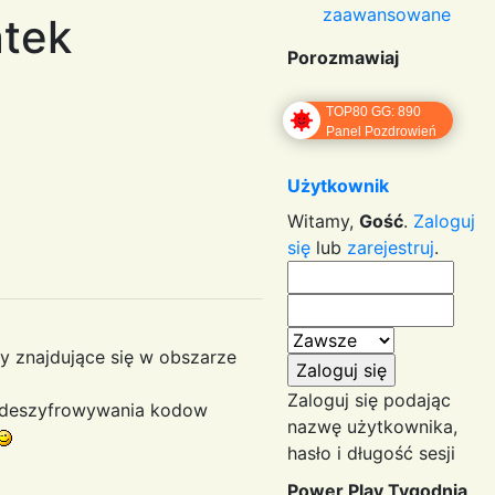
zaawansowane
atek
Porozmawiaj
TOP80 GG: 890
Panel Pozdrowień
Użytkownik
Witamy,
Gość
.
Zaloguj
się
lub
zarejestruj
.
sy znajdujące się w obszarze
Zaloguj się podając
o deszyfrowywania kodow
nazwę użytkownika,
hasło i długość sesji
Power Play Tygodnia