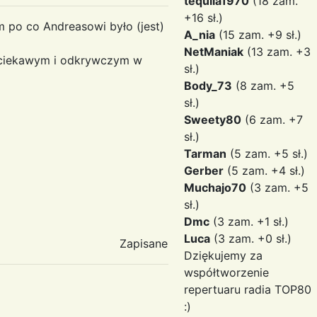
tequila1970
(18 zam.
+16 sł.)
 po co Andreasowi było (jest)
A_nia
(15 zam. +9 sł.)
NetManiak
(13 zam. +3
at ciekawym i odkrywczym w
sł.)
Body_73
(8 zam. +5
sł.)
Sweety80
(6 zam. +7
sł.)
Tarman
(5 zam. +5 sł.)
Gerber
(5 zam. +4 sł.)
Muchajo70
(3 zam. +5
sł.)
Dmc
(3 zam. +1 sł.)
Luca
(3 zam. +0 sł.)
Zapisane
Dziękujemy za
współtworzenie
repertuaru radia TOP80
:)