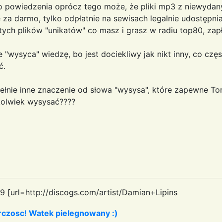
do powiedzenia oprócz tego może, że pliki mp3 z niewyda
 za darmo, tylko odpłatnie na sewisach legalnie udostępniaj
ych plików "unikatów" co masz i grasz w radiu top80, zapłac
 "wysyca" wiedzę, bo jest dociekliwy jak nikt inny, co cz
ć.
łnie inne znaczenie od słowa "wysysa", które zapewne Tor
olwiek wysysać????
9 [url=http://discogs.com/artist/Damian+Lipins
czosc! Watek pielegnowany :)