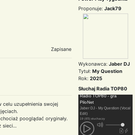
Proponuje:
Jack79
Zapisane
Wykonawca:
Jaber DJ
Tytuł:
My Question
Rok:
2025
Słuchaj Radia TOP80
Radio TOP80 - gra
PiloNet
 celu uzupełnienia swojej
Jaber DJ - My Question (Vocal
jęciach.
Edit)
 chociaż pooglądać oryginały.
19 (65) słuchaczy
sieci...