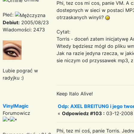
Phi, tez cos mi cos, panie VM. A
dostepnych w sieci w postaci MP
Płeć:
otrzaskanych winyli?
Debiut:
2005/08/23
Wiadomości: 2473
Cytat:
Torris - doceń zatem inicjatywę 
Wtedy będziesz mógł do pliku wma 
Jak na razie jedyna rzecza, w jaki
sie niczym od przyssawek mp3, z
Lubie pograć w
radyjku :)
Keep Italo Alive!
VinylMagic
Odp: AXEL BREITUNG i jego twor
Forumowicz
«
Odpowiedz #103 :
03-12-2008 
Phi, tez mi coś, panie Torris. Je