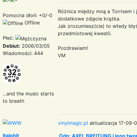
Różnica między mną a Torrisem i 
Pomocna dłoń: +0/-0
dodatkowe zdjęcie krążka.
Offline
Jak zrozumiesz(cie) to wtedy bły
przedmiotowej kwestii.
Płeć:
Debiut:
2006/03/05
Pozdrawiam!
Wiadomości: 444
VM
...and the music starts
to breath
vinylmagic.pl
aktualizacja 17-09-0
Italohit
Odp: AXEL BREITUNG i jego twor