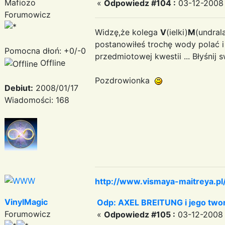
Mafiozo
«
Odpowiedz #104 :
03-12-2008 
Forumowicz
Widzę,że kolega
V
(ielki)
M
(undral
postanowiłeś trochę wody polać 
Pomocna dłoń: +0/-0
przedmiotowej kwestii ... Błyśnij
Offline
Pozdrowionka
Debiut:
2008/01/17
Wiadomości: 168
http://www.vismaya-maitreya.pl
VinylMagic
Odp: AXEL BREITUNG i jego twor
Forumowicz
«
Odpowiedz #105 :
03-12-2008 