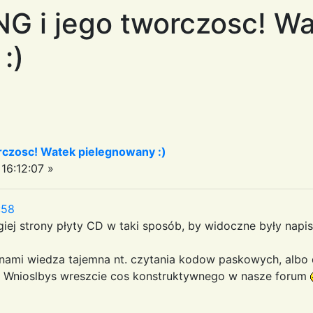
G i jego tworczosc! W
:)
czosc! Watek pielegnowany :)
16:12:07 »
:58
giej strony płyty CD w taki sposób, by widoczne były napi
z nami wiedza tajemna nt. czytania kodow paskowych, alb
? Wnioslbys wreszcie cos konstruktywnego w nasze forum