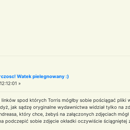
czosc! Watek pielegnowany :)
2:12:01 »
linków spod których Torris mógłby sobie pościągać pliki w
gdyż, jak sądzę oryginalne wydawnictwa widział tylko na zd
Andreasa, który chce, żebyś na załączonych zdjęciach mógł
podczepić sobie zdjęcie okładki oczywiście ściągniętej z 