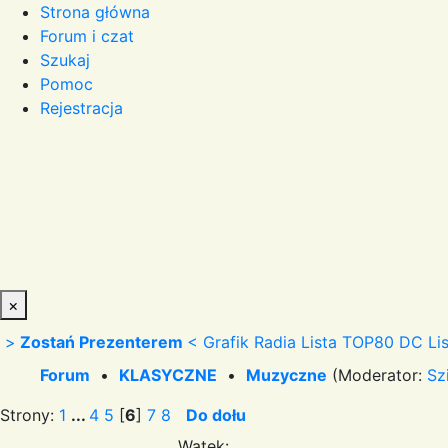
Strona główna
Forum i czat
Szukaj
Pomoc
Rejestracja
×
>
Zostań Prezenterem
<
Grafik Radia
Lista TOP80 DC
Li
Forum
•
KLASYCZNE
•
Muzyczne
(Moderator:
Sz
Strony:
1
...
4
5
[
6
]
7
8
Do dołu
Wątek: