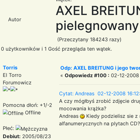
AXEL BREITUN
Autor
pielegnowany 
(Przeczytany 184243 razy)
0 użytkowników i 1 Gość przegląda ten wątek.
Torris
Odp: AXEL BREITUNG i jego twor
El Torro
«
Odpowiedz #100 :
02-12-2008 
Forumowicz
Cytat: Andreas 02-12-2008 16:12
A czy mógłbyś zrobić zdjęcie dru
Pomocna dłoń: +1/-2
mocowania krążka?
Offline
Andreas
Kiedy podzielisz sie 
alfanumerycznych na plytach CD
Płeć:
Debiut:
2005/08/23