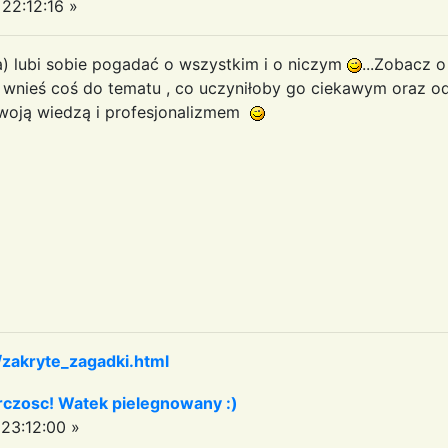
22:12:16 »
a) lubi sobie pogadać o wszystkim i o niczym
...Zobacz o
i wnieś coś do tematu , co uczyniłoby go ciekawym oraz
 swoją wiedzą i profesjonalizmem
/zakryte_zagadki.html
czosc! Watek pielegnowany :)
23:12:00 »