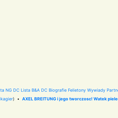
sta NG DC
Lista B&A DC
Biografie
Felietony
Wywiady
Partn
ikagier
) •
AXEL BREITUNG i jego tworczosc! Watek piel