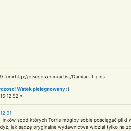
9 [url=http://discogs.com/artist/Damian+Lipins
czosc! Watek pielegnowany :)
16:12:52 »
12:01
linków spod których Torris mógłby sobie pościągać pliki w
gdyż, jak sądzę oryginalne wydawnictwa widział tylko na zd