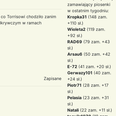
zamawiający piosenki
w ostatnim tygodniu:
 co Torrisowi chodziło zanim
Kropka31
(148 zam.
 odkrywczym w ramach
+110 sł.)
Wioleta2
(119 zam.
+92 sł.)
RAD69
(79 zam. +43
sł.)
Arsau6
(50 zam. +42
sł.)
E-72
(41 zam. +20 sł.)
Gerwazy101
(40 zam.
Zapisane
+24 sł.)
Piotr71
(28 zam. +17
sł.)
Pelasia
(23 zam. +31
sł.)
Natali
(22 zam. +11 sł.)