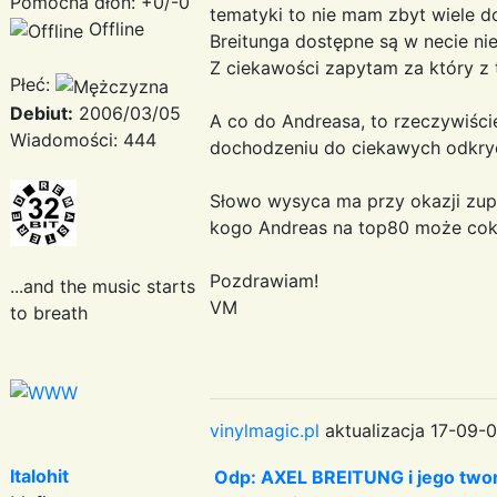
Pomocna dłoń: +0/-0
tematyki to nie mam zbyt wiele 
Offline
Breitunga dostępne są w necie nie
Z ciekawości zapytam za który z t
Płeć:
Debiut:
2006/03/05
A co do Andreasa, to rzeczywiście
Wiadomości: 444
dochodzeniu do ciekawych odkry
Słowo wysyca ma przy okazji zupe
kogo Andreas na top80 może cok
Pozdrawiam!
...and the music starts
VM
to breath
vinylmagic.pl
aktualizacja 17-09-0
Italohit
Odp: AXEL BREITUNG i jego twor