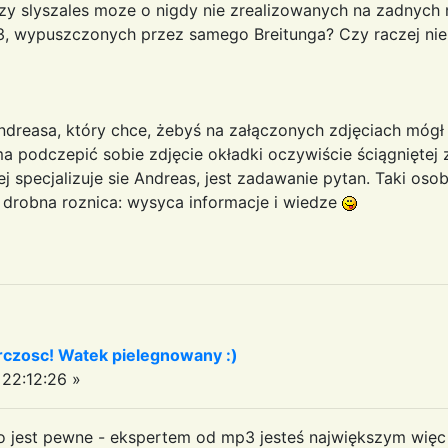
 czy slyszales moze o nigdy nie zrealizowanych na zadnych
3, wypuszczonych przez samego Breitunga? Czy raczej nie
Andreasa, który chce, żebyś na załączonych zdjęciach mógł
podczepić sobie zdjęcie okładki oczywiście ściągniętej z 
ej specjalizuje sie Andreas, jest zadawanie pytan. Taki oso
 drobna roznica: wysyca informacje i wiedze
czosc! Watek pielegnowany :)
22:12:26 »
dno jest pewne - ekspertem od mp3 jesteś największym więc 