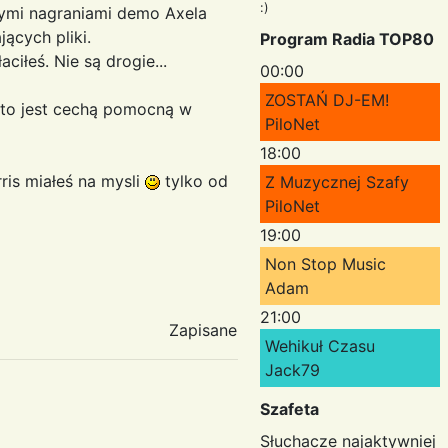
:)
nymi nagraniami demo Axela
ących pliki.
Program Radia TOP80
iłeś. Nie są drogie...
00:00
ZOSTAŃ DJ-EM!
ęsto jest cechą pomocną w
PiloNet
18:00
ris miałeś na mysli
tylko od
Z Muzycznej Szafy
PiloNet
19:00
Non Stop Music
Adam
21:00
Zapisane
Wehikuł Czasu
Jack79
Szafeta
Słuchacze najaktywniej