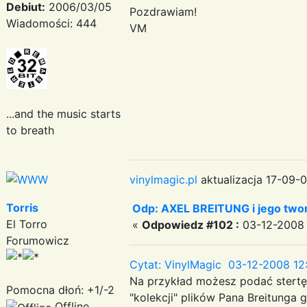
Debiut:
2006/03/05
Pozdrawiam!
Wiadomości: 444
VM
...and the music starts
to breath
vinylmagic.pl
aktualizacja 17-09-0
Torris
Odp: AXEL BREITUNG i jego twor
El Torro
«
Odpowiedz #102 :
03-12-2008 
Forumowicz
Cytat: VinylMagic 03-12-2008 12:
Na przykład możesz podać stertę 
Pomocna dłoń: +1/-2
"kolekcji" plików Pana Breitunga 
Offline