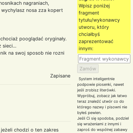
 nosnikach nagraniach,
Wpisz poniżej
 wychylasz nosa zza kopert
fragment
tytułu/wykonawcy
utworu, który
chciałbyś
 chociaż pooglądać oryginały.
zaprezentować
sieci...
innym:
bnik na swoj sposob nie rozni
Zapisane
System inteligentnie
podpowie piosenki, nawet
jeśli zrobisz literówki.
Wypróbuj, zobacz jak łatwo
teraz znaleźć utwór co do
którego nazwy i pisowni nie
byłeś pewien.
Jeśli Ci się spodoba, podziel
się wrażeniami z innymi i
jeżeli chodzi o ten zakres
zaproś do wspólnej zabawy