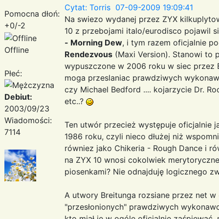
Cytat: Torris 07-09-2009 19:09:41
Pomocna dłoń:
Na swiezo wydanej przez ZYX kilkuplytowe
+0/-2
10 z przebojami italo/eurodisco pojawil s
- Morning Dew
, i tym razem oficjalnie 
Offline
Rendezvous
(Maxi Version). Stanowi to 
wypuszczone w 2006 roku w siec przez B
Płeć:
moga przeslaniac prawdziwych wykonawco
czy Michael Bedford .... kojarzycie Dr. Ro
Debiut:
etc..?
2003/09/23
Wiadomości:
Ten utwór przecież występuje oficjalnie 
7114
1986 roku, czyli nieco dłużej niż wspomni
równiez jako Chikeria - Rough Dance i r
na ZYX 10 wnosi cokolwiek merytoryczne
piosenkami? Nie odnajduję logicznego zw
A utwory Breitunga rozsiane przez net w o
"przesłonionych" prawdziwych wykonaw
kto miał je w ogóle oficjalnie zaśpiewać