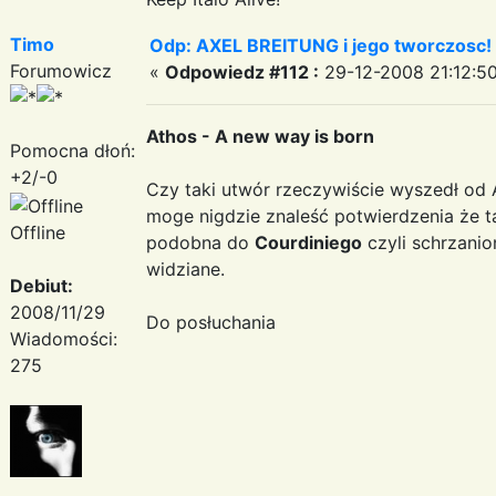
Timo
Odp: AXEL BREITUNG i jego tworczosc!
Forumowicz
«
Odpowiedz #112 :
29-12-2008 21:12:50
Athos - A new way is born
Pomocna dłoń:
+2/-0
Czy taki utwór rzeczywiście wyszedł od
moge nigdzie znaleść potwierdzenia że tak
Offline
podobna do
Courdiniego
czyli schrzanio
widziane.
Debiut:
2008/11/29
Do posłuchania
Wiadomości:
275