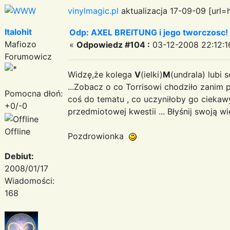
vinylmagic.pl
aktualizacja 17-09-09 [url=
Italohit
Odp: AXEL BREITUNG i jego tworczosc!
Mafiozo
«
Odpowiedz #104 :
03-12-2008 22:12:1
Forumowicz
Widzę,że kolega
V
(ielki)
M
(undrala) lubi
...Zobacz o co Torrisowi chodziło zanim 
Pomocna dłoń:
coś do tematu , co uczyniłoby go ciek
+0/-0
przedmiotowej kwestii ... Błyśnij swoją 
Offline
Pozdrowionka
Debiut:
2008/01/17
Wiadomości:
168