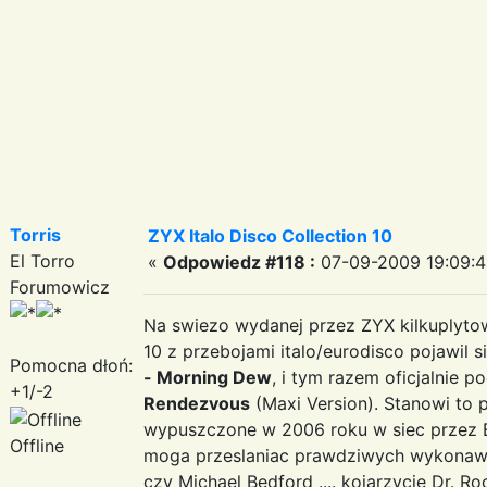
Torris
ZYX Italo Disco Collection 10
El Torro
«
Odpowiedz #118 :
07-09-2009 19:09:4
Forumowicz
Na swiezo wydanej przez ZYX kilkuplytowe
10 z przebojami italo/eurodisco pojawil s
Pomocna dłoń:
- Morning Dew
, i tym razem oficjalnie 
+1/-2
Rendezvous
(Maxi Version). Stanowi to 
wypuszczone w 2006 roku w siec przez B
Offline
moga przeslaniac prawdziwych wykonawco
czy Michael Bedford .... kojarzycie Dr. Ro