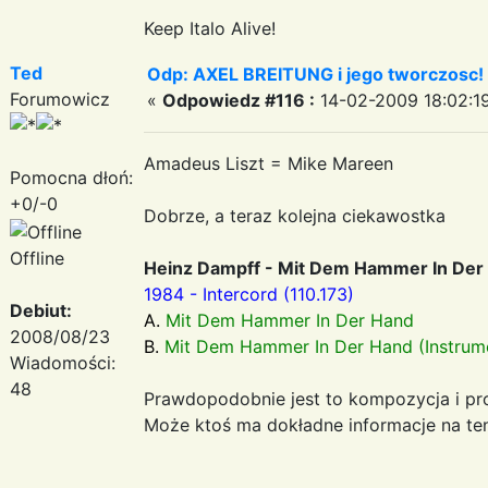
Keep Italo Alive!
Ted
Odp: AXEL BREITUNG i jego tworczosc!
Forumowicz
«
Odpowiedz #116 :
14-02-2009 18:02:1
Amadeus Liszt = Mike Mareen
Pomocna dłoń:
+0/-0
Dobrze, a teraz kolejna ciekawostka
Offline
Heinz Dampff - Mit Dem Hammer In Der
1984 - Intercord (110.173)
Debiut:
A.
Mit Dem Hammer In Der Hand
2008/08/23
B.
Mit Dem Hammer In Der Hand (Instrume
Wiadomości:
48
Prawdopodobnie jest to kompozycja i pr
Może ktoś ma dokładne informacje na te