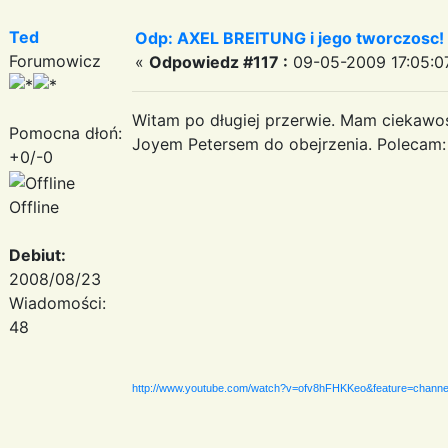
Ted
Odp: AXEL BREITUNG i jego tworczosc!
Forumowicz
«
Odpowiedz #117 :
09-05-2009 17:05:0
Witam po długiej przerwie. Mam ciekawo
Pomocna dłoń:
Joyem Petersem do obejrzenia. Polecam:
+0/-0
Offline
Debiut:
2008/08/23
Wiadomości:
48
http://www.youtube.com/watch?v=ofv8hFHKKeo&feature=channe