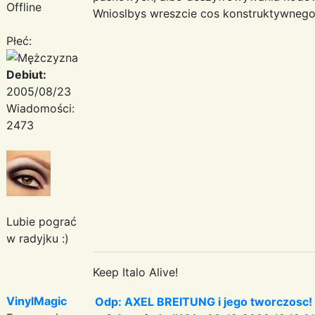
Offline
Wnioslbys wreszcie cos konstruktywneg
Płeć:
Debiut:
2005/08/23
Wiadomości:
2473
Lubie pograć
w radyjku :)
Keep Italo Alive!
VinylMagic
Odp: AXEL BREITUNG i jego tworczosc!