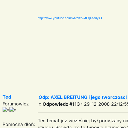
http://www.youtube.com/watch?v=tFq4KddyliU
Ted
Odp: AXEL BREITUNG i jego tworczosc!
Forumowicz
«
Odpowiedz #113 :
29-12-2008 22:12:5
Ten temat już wcześniej był poruszany n
Pomocna dłoń:
utworu. Prawda, że to typowe brzmienie Si