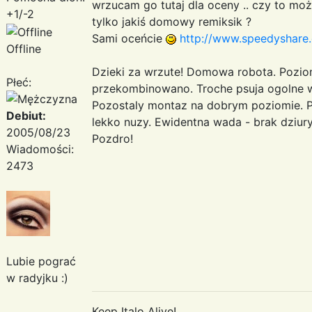
wrzucam go tutaj dla oceny .. czy to moż
+1/-2
tylko jakiś domowy remiksik ?
Sami oceńcie
http://www.speedyshare
Offline
Dzieki za wrzute! Domowa robota. Pozio
Płeć:
przekombinowano. Troche psuja ogolne wr
Pozostaly montaz na dobrym poziomie. P
Debiut:
lekko nuzy. Ewidentna wada - brak dziur
2005/08/23
Pozdro!
Wiadomości:
2473
Lubie pograć
w radyjku :)
Keep Italo Alive!