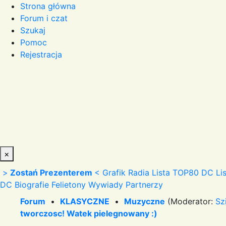
Strona główna
Forum i czat
Szukaj
Pomoc
Rejestracja
×
>
Zostań Prezenterem
<
Grafik Radia
Lista TOP80 DC
Li
DC
Biografie
Felietony
Wywiady
Partnerzy
Forum
•
KLASYCZNE
•
Muzyczne
(Moderator:
Sz
tworczosc! Watek pielegnowany :)