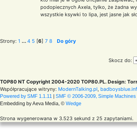
podopiecznych Axela, tylko, że żadna wyt
wszystkie ksywki to lipa, jest jasne jak sł
Strony:
1
...
4
5
[
6
]
7
8
Do góry
Skocz do:
TOP80 NT Copyright 2004-2020 TOP80.PL. Design: Torr
Współpracujące witryny:
ModernTalking.pl
,
badboysblue.in
Powered by SMF 1.1.11
|
SMF © 2006-2009, Simple Machines
Embedding by Aeva Media, ©
Wedge
Strona wygenerowana w 3.523 sekund z 25 zapytaniami.