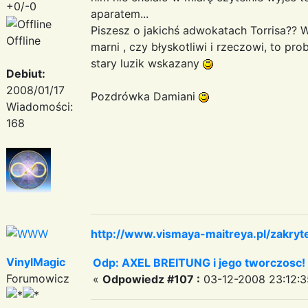
+0/-0
aparatem...
Piszesz o jakichś adwokatach Torrisa?? W
Offline
marni , czy błyskotliwi i rzeczowi, to pr
stary luzik wskazany
Debiut:
2008/01/17
Pozdrówka Damiani
Wiadomości:
168
http://www.vismaya-maitreya.pl/zakryt
VinylMagic
Odp: AXEL BREITUNG i jego tworczosc!
Forumowicz
«
Odpowiedz #107 :
03-12-2008 23:12:3