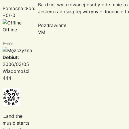
Bardziej wyluzowanej osoby ode mnie to
Pomocna dłoń:
Jestem radością tej witryny - doceńcie t
+0/-0
Pozdrawiam!
Offline
VM
Płeć:
Debiut:
2006/03/05
Wiadomości:
444
...and the
music starts