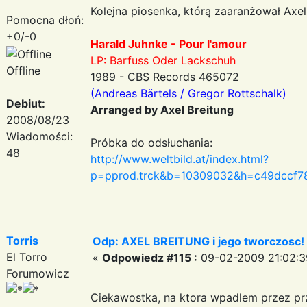
Kolejna piosenka, którą zaaranżował Axel
Pomocna dłoń:
+0/-0
Harald Juhnke - Pour l'amour
LP: Barfuss Oder Lackschuh
Offline
1989 - CBS Records 465072
(Andreas Bärtels / Gregor Rottschalk)
Debiut:
Arranged by Axel Breitung
2008/08/23
Wiadomości:
Próbka do odsłuchania:
48
http://www.weltbild.at/index.html?
p=pprod.trck&b=10309032&h=c49dccf78
Torris
Odp: AXEL BREITUNG i jego tworczosc!
El Torro
«
Odpowiedz #115 :
09-02-2009 21:02:3
Forumowicz
Ciekawostka, na ktora wpadlem przez prz