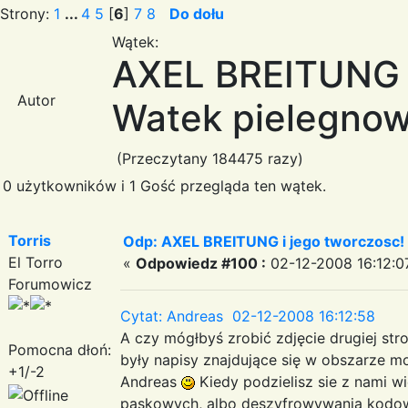
Strony:
1
...
4
5
[
6
]
7
8
Do dołu
Wątek:
AXEL BREITUNG i
Autor
Watek pielegnow
(Przeczytany 184475 razy)
0 użytkowników i 1 Gość przegląda ten wątek.
Torris
Odp: AXEL BREITUNG i jego tworczosc!
El Torro
«
Odpowiedz #100 :
02-12-2008 16:12:0
Forumowicz
Cytat: Andreas 02-12-2008 16:12:58
A czy mógłbyś zrobić zdjęcie drugiej st
Pomocna dłoń:
były napisy znajdujące się w obszarze 
+1/-2
Andreas
Kiedy podzielisz sie z nami w
paskowych, albo deszyfrowywania kodow