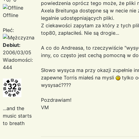
powiedzenia oprócz tego może, że pliki
Axela Breitunga dostępne są w necie nie 
Offline
legalnie udostępniających pliki.
Z ciekawości zapytam za który z tych pl
Płeć:
top80, zapłaciłeś. Nie są drogie...
Debiut:
A co do Andreasa, to rzeczywiście "wysyc
2006/03/05
inny, co często jest cechą pomocną w d
Wiadomości:
444
Słowo wysyca ma przy okazji zupełnie in
zapewne Torris miałeś na mysli
tylko o
wysysać????
Pozdrawiam!
VM
...and the
music starts
to breath