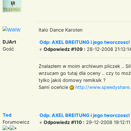
Italo Dance Karoten
DJArt
Odp: AXEL BREITUNG i jego tworczosc!
Gość
«
Odpowiedz #109 :
28-12-2008 21:12:1
Znalazłem w moim archiwum pliczek .. Sile
wrzucam go tutaj dla oceny .. czy to moż
tylko jakiś domowy remiksik ?
Sami oceńcie
http://www.speedyshare
Ted
Odp: AXEL BREITUNG i jego tworczosc!
Forumowicz
«
Odpowiedz #110 :
29-12-2008 19:12:11