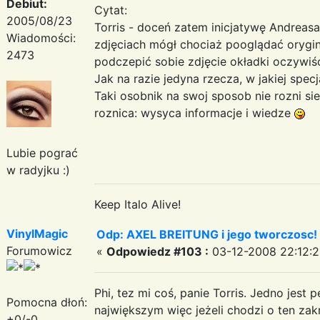
Debiut:
Cytat:
2005/08/23
Torris - doceń zatem inicjatywę Andreasa
Wiadomości:
zdjęciach mógł chociaż pooglądać orygi
2473
podczepić sobie zdjęcie okładki oczywiście
Jak na razie jedyna rzecza, w jakiej specj
Taki osobnik na swoj sposob nie rozni s
roznica: wysyca informacje i wiedze
Lubie pograć
w radyjku :)
Keep Italo Alive!
VinylMagic
Odp: AXEL BREITUNG i jego tworczosc!
Forumowicz
«
Odpowiedz #103 :
03-12-2008 22:12:2
Phi, tez mi coś, panie Torris. Jedno jes
Pomocna dłoń:
największym więc jeżeli chodzi o ten zak
+0/-0