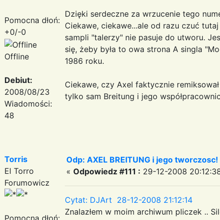
Dzięki serdeczne za wrzucenie tego nume
Pomocna dłoń:
Ciekawe, ciekawe...ale od razu czuć tut
+0/-0
sampli "talerzy" nie pasuje do utworu. Je
się, żeby była to owa strona A singla "M
Offline
1986 roku.
Debiut:
Ciekawe, czy Axel faktycznie remiksował
2008/08/23
tylko sam Breitung i jego współpracowni
Wiadomości:
48
Torris
Odp: AXEL BREITUNG i jego tworczosc!
El Torro
«
Odpowiedz #111 :
29-12-2008 20:12:38
Forumowicz
Cytat: DJArt 28-12-2008 21:12:14
Znalazłem w moim archiwum pliczek .. Sile
Pomocna dłoń: