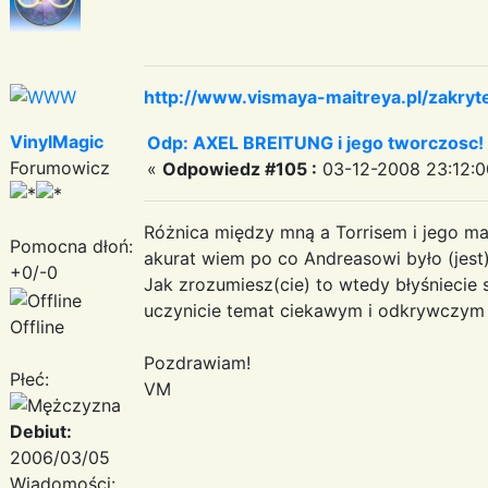
http://www.vismaya-maitreya.pl/zakryt
VinylMagic
Odp: AXEL BREITUNG i jego tworczosc!
Forumowicz
«
Odpowiedz #105 :
03-12-2008 23:12:0
Różnica między mną a Torrisem i jego m
Pomocna dłoń:
akurat wiem po co Andreasowi było (jest
+0/-0
Jak zrozumiesz(cie) to wtedy błyśniecie 
uczynicie temat ciekawym i odkrywczym 
Offline
Pozdrawiam!
Płeć:
VM
Debiut:
2006/03/05
Wiadomości: