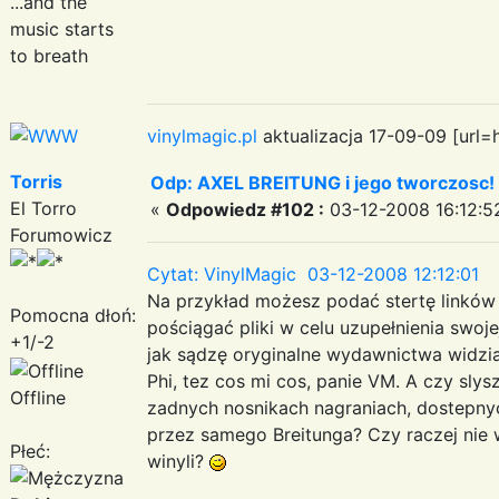
...and the
music starts
to breath
vinylmagic.pl
aktualizacja 17-09-09 [url=
Torris
Odp: AXEL BREITUNG i jego tworczosc!
El Torro
«
Odpowiedz #102 :
03-12-2008 16:12:5
Forumowicz
Cytat: VinylMagic 03-12-2008 12:12:01
Na przykład możesz podać stertę linków 
Pomocna dłoń:
pościągać pliki w celu uzupełnienia swoje
+1/-2
jak sądzę oryginalne wydawnictwa widział
Phi, tez cos mi cos, panie VM. A czy sly
Offline
zadnych nosnikach nagraniach, dostepny
przez samego Breitunga? Czy raczej nie
Płeć:
winyli?