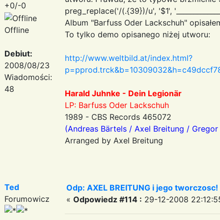
+0/-0
preg_replace('/(.{39})/u', '$1
', '___________
Album "Barfuss Oder Lackschuh" opisałe
Offline
To tylko demo opisanego niżej utworu:
Debiut:
http://www.weltbild.at/index.html?
2008/08/23
p=pprod.trck&b=10309032&h=c49dccf78
Wiadomości:
48
Harald Juhnke - Dein Legionär
LP: Barfuss Oder Lackschuh
1989 - CBS Records 465072
(Andreas Bärtels / Axel Breitung / Gregor
Arranged by Axel Breitung
Ted
Odp: AXEL BREITUNG i jego tworczosc!
Forumowicz
«
Odpowiedz #114 :
29-12-2008 22:12:5