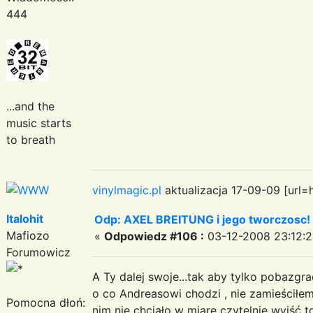
444
...and the
music starts
to breath
vinylmagic.pl
aktualizacja 17-09-09 [url=
Italohit
Odp: AXEL BREITUNG i jego tworczosc!
Mafiozo
«
Odpowiedz #106 :
03-12-2008 23:12:2
Forumowicz
A Ty dalej swoje...tak aby tylko pobazgr
o co Andreasowi chodzi , nie zamieściłe
Pomocna dłoń:
nim nie chciało w miarę czytelnie wyjść t