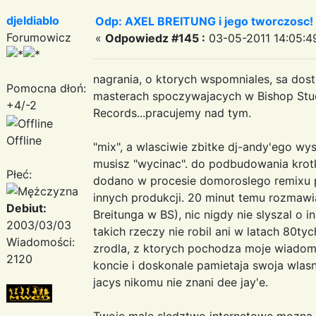
djeldiablo
Odp: AXEL BREITUNG i jego tworczosc!
Forumowicz
«
Odpowiedz #145 :
03-05-2011 14:05:4
nagrania, o ktorych wspomniales, sa dost
Pomocna dłoń:
masterach spoczywajacych w Bishop Stud
+4/-2
Records...pracujemy nad tym.
Offline
"mix", a wlasciwie zbitke dj-andy'ego wy
musisz "wycinac". do podbudowania kro
Płeć:
dodano w procesie domoroslego remixu p
innych produkcji. 20 minut temu rozmawi
Debiut:
Breitunga w BS), nic nigdy nie slyszal o 
2003/03/03
takich rzeczy nie robil ani w latach 80tyc
Wiadomości:
zrodla, z ktorych pochodza moje wiadom
2120
koncie i doskonale pamietaja swoja wlas
jacys nikomu nie znani dee jay'e.
Twoje male sledztwo internetowe mozna ro