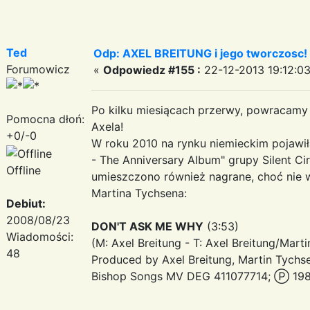
Ted
Odp: AXEL BREITUNG i jego tworczosc!
Forumowicz
«
Odpowiedz #155 :
22-12-2013 19:12:03
Po kilku miesiącach przerwy, powracamy 
Pomocna dłoń:
Axela!
+0/-0
W roku 2010 na rynku niemieckim pojawił
- The Anniversary Album" grupy Silent C
Offline
umieszczono również nagrane, choć nie 
Martina Tychsena:
Debiut:
2008/08/23
DON'T ASK ME WHY
(3:53)
Wiadomości:
(M: Axel Breitung - T: Axel Breitung/Mart
48
Produced by Axel Breitung, Martin Tychs
Bishop Songs MV DEG 411077714; Ⓟ 198