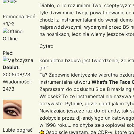
Diablo, o ile rozumiem Twoj sceptycyzm 
tyle dziwi mnie Twoje powatpiewanie co d
Pomocna dłoń:
chodzi z instrumentalami do wersji dem
+1/-2
najprawdziwszymi, wydanymi przez BS na
na nosnikach, lecz nie wiemy jeszcze kto
Offline
Cytat:
Płeć:
kompletna bzdura jest twierdzenie, ze is
Debiut:
girl"
2005/08/23
Ta? Zapewne identycznie wierutna bzdura j
Wiadomości:
instrumentalna utworu
What's The Face 
2473
Zapraszam do odsluchu Side B maxising
Wniosek? To ze instrumental nie nazywa 
oczywiste. Pytanie, gdzie i pod jakim tyt
Nawiazujac jeszcze raz do dj-andy, tak
zdobycia przez dj-andy'ego unikatowego
w 1998 roku... no chyba ze skopiowal sob
Lubie pograć
Osobiscie uwazam, ze CDR-y, ktore pos