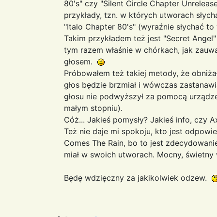
80's" czy "Silent Circle Chapter Unrele
przykłady, tzn. w których utworach słycha
"Italo Chapter 80's" (wyraźnie słychać to
Takim przykładem też jest "Secret Angel"
tym razem właśnie w chórkach, jak zauw
głosem.
Próbowałem też takiej metody, że obniżał
głos będzie brzmiał i wówczas zastanawi
głosu nie podwyższył za pomocą urządzeni
małym stopniu).
Cóż... Jakieś pomysły? Jakieś info, czy 
Też nie daje mi spokoju, kto jest odpowi
Comes The Rain, bo to jest zdecydowanie
miał w swoich utworach. Mocny, świetny
Będę wdzięczny za jakikolwiek odzew.