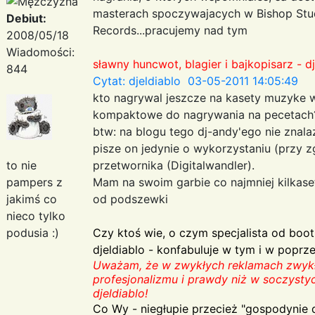
masterach spoczywajacych w Bishop Stud
Debiut:
Records...pracujemy nad tym
2008/05/18
Wiadomości:
sławny huncwot, blagier i bajkopisarz - dj
844
Cytat: djeldiablo 03-05-2011 14:05:49
kto nagrywal jeszcze na kasety muzyke w
kompaktowe do nagrywania na pecetach??
btw: na blogu tego dj-andy'ego nie znala
pisze on jedynie o wykorzystaniu (przy z
to nie
przetwornika (Digitalwandler).
pampers z
Mam na swoim garbie co najmniej kilkaset
jakimś co
od podszewki
nieco tylko
podusia :)
Czy ktoś wie, o czym specjalista od boo
djeldiablo - konfabuluje w tym i w poprz
Uważam, że w zwykłych reklamach zwykły
profesjonalizmu i prawdy niż w soczysty
djeldiablo!
Co Wy - niegłupie przecież "gospodynie