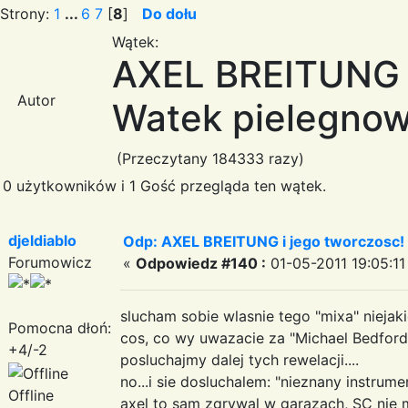
Strony:
1
...
6
7
[
8
]
Do dołu
Wątek:
AXEL BREITUNG i
Autor
Watek pielegnow
(Przeczytany 184333 razy)
0 użytkowników i 1 Gość przegląda ten wątek.
djeldiablo
Odp: AXEL BREITUNG i jego tworczosc!
Forumowicz
«
Odpowiedz #140 :
01-05-2011 19:05:11
slucham sobie wlasnie tego "mixa" niejak
Pomocna dłoń:
cos, co wy uwazacie za "Michael Bedford
+4/-2
posluchajmy dalej tych rewelacji....
no...i sie dosluchalem: "nieznany instrumen
Offline
axel to sam zgrywal w garazach, SC nie m