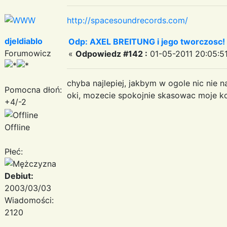
http://spacesoundrecords.com/
djeldiablo
Odp: AXEL BREITUNG i jego tworczosc!
Forumowicz
«
Odpowiedz #142 :
01-05-2011 20:05:51
chyba najlepiej, jakbym w ogole nic nie na
Pomocna dłoń:
oki, mozecie spokojnie skasowac moje k
+4/-2
Offline
Płeć:
Debiut:
2003/03/03
Wiadomości:
2120