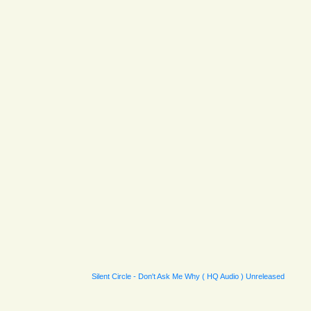
Silent Circle - Don't Ask Me Why ( HQ Audio ) Unreleased