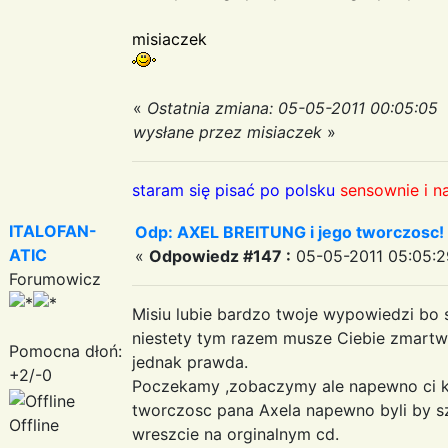
misiaczek
«
Ostatnia zmiana: 05-05-2011 00:05:05
wysłane przez misiaczek
»
staram się pisać po polsku
sensownie i n
ITALOFAN-
Odp: AXEL BREITUNG i jego tworczosc!
ATIC
«
Odpowiedz #147 :
05-05-2011 05:05:2
Forumowicz
Misiu lubie bardzo twoje wypowiedzi bo 
niestety tym razem musze Ciebie zmart
Pomocna dłoń:
jednak prawda.
+2/-0
Poczekamy ,zobaczymy ale napewno ci kto
tworczosc pana Axela napewno byli by s
Offline
wreszcie na orginalnym cd.