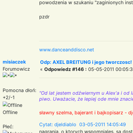
powodzenia w szukaniu "zaginionych instr
pzdr
www.danceanddisco.net
misiaczek
Odp: AXEL BREITUNG i jego tworczosc!
Forumowicz
«
Odpowiedz #146 :
05-05-2011 00:05:3
Pomocna dłoń:
"Od lat jestem odźwiernym u Alex'a i od l
+2/-1
piwo. Uważacie, że lepiej ode mnie znaci
Offline
sławny szelma, bajerant i bajkopisarz - dj
Cytat: djeldiablo 03-05-2011 14:05:49
Płeć:
nagrania, o ktorych wspomniales, sa dost