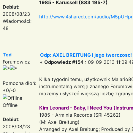
1985 - Karussell (883 195-7)
Debiut:
2008/08/23
http://www.4shared.com/audio/M5pUHpm
Wiadomości:
48
Ted
Odp: AXEL BREITUNG i jego tworczosc!
Forumowicz
«
Odpowiedz #154 :
09-09-2013 11:09:4
Kilka tygodni temu, użytkownik Malario8
Pomocna dłoń:
instrumentalną wersję znanego Forumowic
+0/-0
możemy usłyszeć większą liczbę zgranyc
Offline
Kim Leonard - Baby, I Need You (Instrum
1985 - Arminia Records (SRI 45262)
Debiut:
(M: Axel Breitung)
2008/08/23
Arranged by Axel Breitung; Produced by 