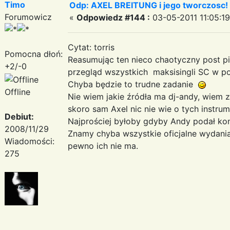
Timo
Odp: AXEL BREITUNG i jego tworczosc!
Forumowicz
«
Odpowiedz #144 :
03-05-2011 11:05:19
Cytat: torris
Pomocna dłoń:
Reasumując ten nieco chaotyczny post pi
+2/-0
przegląd wszystkich maksisingli SC w po
Chyba będzie to trudne zadanie
Offline
Nie wiem jakie źródła ma dj-andy, wiem 
skoro sam Axel nic nie wie o tych instrum
Debiut:
Najprościej byłoby gdyby Andy podał konk
2008/11/29
Znamy chyba wszystkie oficjalne wydania 
Wiadomości:
pewno ich nie ma.
275