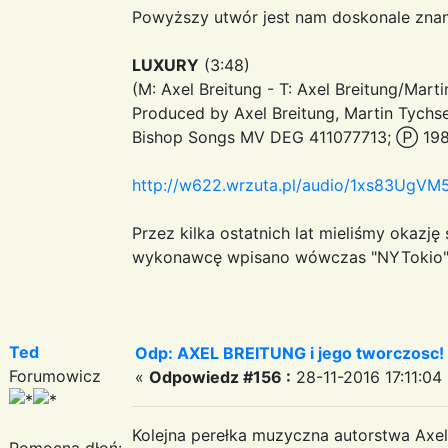
Powyższy utwór jest nam doskonale znan
LUXURY
(3:48)
(M: Axel Breitung - T: Axel Breitung/Mart
Produced by Axel Breitung, Martin Tychs
Bishop Songs MV DEG 411077713; Ⓟ 198
http://w622.wrzuta.pl/audio/1xs83UgVM5p
Przez kilka ostatnich lat mieliśmy okazję
wykonawcę wpisano wówczas "NYTokio
Ted
Odp: AXEL BREITUNG i jego tworczosc!
Forumowicz
«
Odpowiedz #156 :
28-11-2016 17:11:04
Kolejna perełka muzyczna autorstwa Axela
Pomocna dłoń: