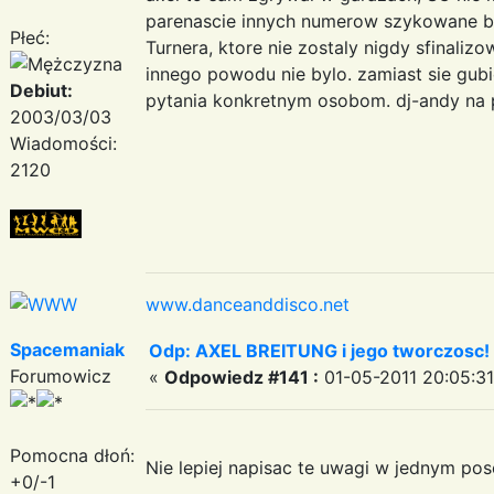
parenascie innych numerow szykowane by
Płeć:
Turnera, ktore nie zostaly nigdy sfinal
innego powodu nie bylo. zamiast sie gub
Debiut:
pytania konkretnym osobom. dj-andy na p
2003/03/03
Wiadomości:
2120
www.danceanddisco.net
Spacemaniak
Odp: AXEL BREITUNG i jego tworczosc!
Forumowicz
«
Odpowiedz #141 :
01-05-2011 20:05:31
Pomocna dłoń:
Nie lepiej napisac te uwagi w jednym posc
+0/-1