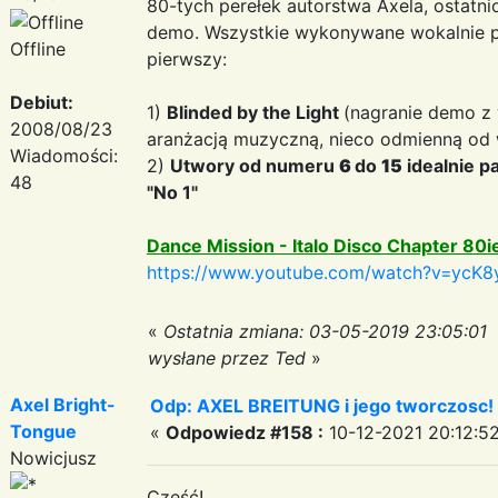
80-tych perełek autorstwa Axela, ostatni
demo. Wszystkie wykonywane wokalnie prz
Offline
pierwszy:
Debiut:
1)
Blinded by the Light
(nagranie demo z 
2008/08/23
aranżacją muzyczną, nieco odmienną od w
Wiadomości:
2)
Utwory od numeru
6
do
15
idealnie p
48
"No 1"
Dance Mission - Italo Disco Chapter 80i
https://www.youtube.com/watch?v=ycK8
«
Ostatnia zmiana: 03-05-2019 23:05:01
wysłane przez Ted
»
Axel Bright-
Odp: AXEL BREITUNG i jego tworczosc!
Tongue
«
Odpowiedz #158 :
10-12-2021 20:12:52
Nowicjusz
Cześć!