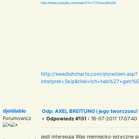
http://www.youtube.com/watch?v=T7G4exqRa1M
http://swedishcharts.com/showitem.asp?
interpret=Skip&titel=Ich+hab%27+get
djeldiablo
Odp: AXEL BREITUNG i jego tworczosc!
Forumowicz
«
Odpowiedz #151 :
16-07-2011 17:07:40 
jesli interesuja Was niemiecko-jezyczne p