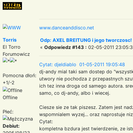
www.danceanddisco.net
Torris
Odp: AXEL BREITUNG i jego tworczosc!
El Torro
«
Odpowiedz #143 :
02-05-2011 23:05:3
Forumowicz
Cytat: djeldiablo 01-05-2011 19:05:48
dj-andy mial taki sam dostep do "wszystk
Pomocna dłoń:
utwory nie pochodza z przepastnych szuf
+1/-2
ich tez inna droga od samego autora. sr
samo, co dj-andy, albo i wiecej.
Offline
Ciesze sie ze tak piszesz. Zatem jest nadz
Płeć:
wspomnialem wyzej... oraz naprostuje niz
Cytat:
Debiut:
kompletna bzdura jest twierdzenie, ze is
2005/08/23