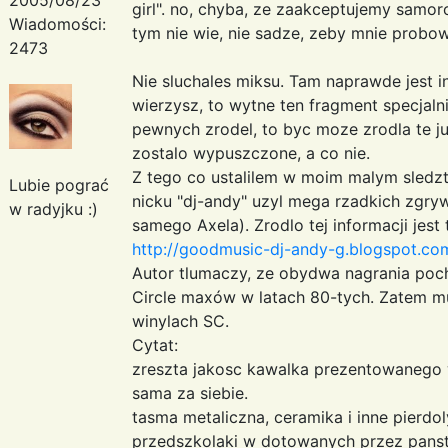
girl". no, chyba, ze zaakceptujemy samor
Wiadomości:
tym nie wie, nie sadze, zeby mnie prob
2473
Nie sluchales miksu. Tam naprawde jest in
wierzysz, to wytne ten fragment specjalni
pewnych zrodel, to byc moze zrodla te ju
zostalo wypuszczone, a co nie.
Z tego co ustalilem w moim malym sledzt
Lubie pograć
nicku "dj-andy" uzyl mega rzadkich zgry
w radyjku :)
samego Axela). Zrodlo tej informacji jest
http://goodmusic-dj-andy-g.blogspot.com
Autor tlumaczy, ze obydwa nagrania poc
Circle maxów w latach 80-tych. Zatem m
winylach SC.
Cytat:
zreszta jakosc kawalka prezentowanego 
sama za siebie.
tasma metaliczna, ceramika i inne pierdoly
przedszkolaki w dotowanych przez panst