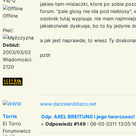
+4/-2
jakies-tam-misiaczki, ktore po sobie poz
forum. "psie glosy nie ida pod niebiosy",
Offline
osobnik tutaj wypisuje. nie mam najmnie
jakiekolwiek dyskusje, bo to by jedynie 
Płeć:
a jak jest naprawde, to wiesz Ty doskona
Debiut:
2003/03/03
pzdr
Wiadomości:
2120
www.danceanddisco.net
Torris
Odp: AXEL BREITUNG i jego tworczosc!
El Torro
«
Odpowiedz #149 :
06-05-2011 13:05:1
Forumowicz