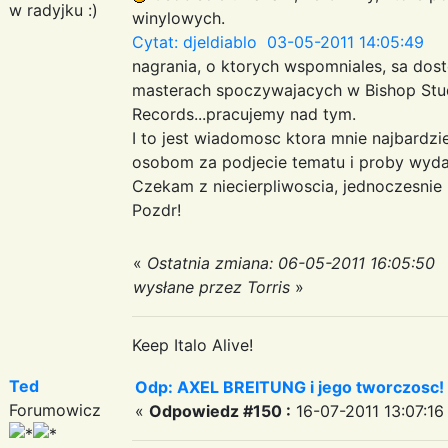
w radyjku :)
winylowych.
Cytat: djeldiablo 03-05-2011 14:05:49
nagrania, o ktorych wspomniales, sa dost
masterach spoczywajacych w Bishop Stud
Records...pracujemy nad tym.
I to jest wiadomosc ktora mnie najbardzi
osobom za podjecie tematu i proby wydan
Czekam z niecierpliwoscia, jednoczesnie 
Pozdr!
«
Ostatnia zmiana: 06-05-2011 16:05:50
wysłane przez Torris
»
Keep Italo Alive!
Ted
Odp: AXEL BREITUNG i jego tworczosc!
Forumowicz
«
Odpowiedz #150 :
16-07-2011 13:07:16