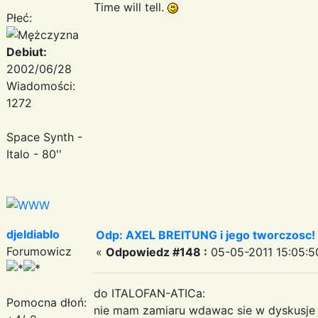
Time will tell.
Płeć:
Debiut:
2002/06/28
Wiadomości:
1272
Space Synth -
Italo - 80''
djeldiablo
Odp: AXEL BREITUNG i jego tworczosc!
Forumowicz
«
Odpowiedz #148 :
05-05-2011 15:05:5
do ITALOFAN-ATICa:
Pomocna dłoń:
nie mam zamiaru wdawac sie w dyskusje 