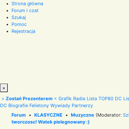
Strona główna
Forum i czat
Szukaj
Pomoc
Rejestracja
×
>
Zostań Prezenterem
<
Grafik Radia
Lista TOP80 DC
Li
DC
Biografie
Felietony
Wywiady
Partnerzy
Forum
•
KLASYCZNE
•
Muzyczne
(Moderator:
Sz
tworczosc! Watek pielegnowany :)