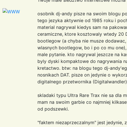
osobnik dj-andy pisze na swoim blogu po
tego jezyka aktywnie od 1985 roku i poc
material nagrywal kiedys sam na pakow
ceramiczne, ktore kosztowaly wtedy 20 D
bootlegow (a chyba nie musze dodawac, 
wlasnych bootlegow, bo i po co mu one),
male pytanie. kto nagrywal jeszcze na k
byly dyski kompaktowe do nagrywania na 
kretactwo. btw: na blogu tego dj-andy'eg
nosnikach DAT. pisze on jedynie o wykorz
digitalnego przetwornika (Digitalwandler)
skladaki typu Ultra Rare Trax nie sa dla
mam na swoim garbie co najmniej kilkaset
od podszewki.
"faktem niezaprzeczalnym" jest jedynie, z