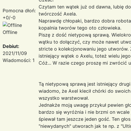
Czytam ten wątek już od dawna, lubię do
Pomocna dłoń:
twórczość Axela.
+0/-0
Naprawdę chłopaki, bardzo dobra robota! W
kopalnia tworów tego oto człowieka.
Offline
Piszę z dość nietypową sprawą. Wielokro
wątku to dołączyć, czy może nawet utworz
Debiut:
stricte o kolekcjonowaniu jego utworów. Z
2021/11/09
istniejący wątek o Axelu, toteż wielu jeg
Wiadomości: 1
Cóż... W razie czego proszę mi zwrócić 
Tą nietypową sprawą jest istniejący drug
wiadomo, że Axel klecił chórki do swoich
wszystko warstwował.
Jednakże moją uwagę przykuł pewien gł
bardzo się wyróżnia i nie brzmi on wcale 
śpiewał tam jeszcze jeden gość. Ten głos
"niewydanych" utworach jak te np. z "Ulti