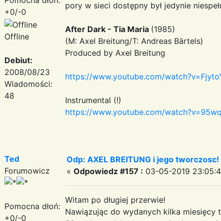
pory w sieci dostępny był jedynie niesp
+0/-0
After Dark - Tia Maria
(1985)
Offline
(M: Axel Breitung/T: Andreas Bärtels)
Produced by Axel Breitung
Debiut:
2008/08/23
https://www.youtube.com/watch?v=Fjyt
Wiadomości:
48
Instrumental (!)
https://www.youtube.com/watch?v=95w
Ted
Odp: AXEL BREITUNG i jego tworczosc!
Forumowicz
«
Odpowiedz #157 :
03-05-2019 23:05:4
Witam po długiej przerwie!
Pomocna dłoń:
Nawiązując do wydanych kilka miesięcy t
+0/-0