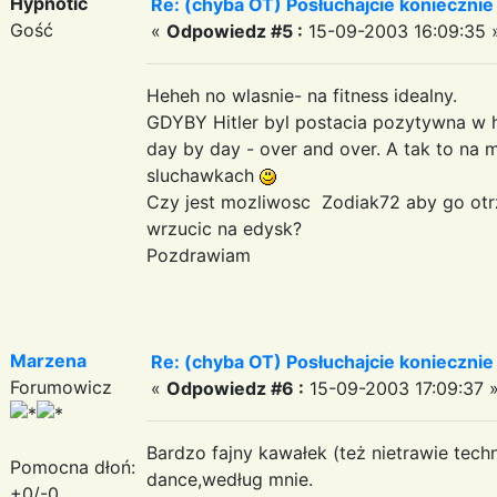
Hypnotic
Re: (chyba OT) Posłuchajcie koniecznie
Gość
«
Odpowiedz #5 :
15-09-2003 16:09:35 
Heheh no wlasnie- na fitness idealny.
GDYBY Hitler byl postacia pozytywna w h
day by day - over and over. A tak to na 
sluchawkach
Czy jest mozliwosc Zodiak72 aby go otr
wrzucic na edysk?
Pozdrawiam
Marzena
Re: (chyba OT) Posłuchajcie koniecznie
Forumowicz
«
Odpowiedz #6 :
15-09-2003 17:09:37 
Bardzo fajny kawałek (też nietrawie techno
Pomocna dłoń:
dance,według mnie.
+0/-0