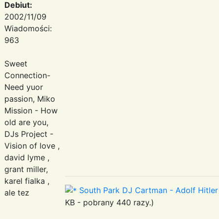
Debiut:
2002/11/09
Wiadomości:
963
Sweet
Connection-
Need yuor
passion, Miko
Mission - How
old are you,
DJs Project -
Vision of love ,
david lyme ,
grant miller,
karel fialka ,
South Park DJ Cartman - Adolf Hitler 
ale tez
KB - pobrany 440 razy.)