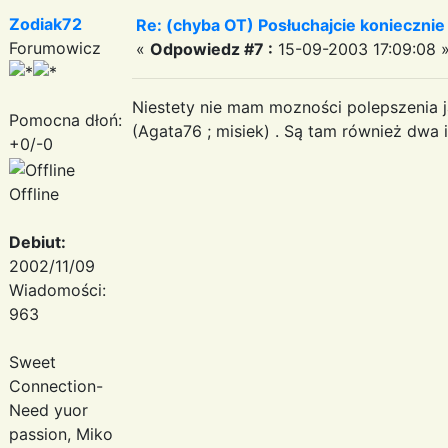
Zodiak72
Re: (chyba OT) Posłuchajcie koniecznie
Forumowicz
«
Odpowiedz #7 :
15-09-2003 17:09:08 
Niestety nie mam mozności polepszenia j
Pomocna dłoń:
(Agata76 ; misiek) . Są tam również dwa i
+0/-0
Offline
Debiut:
2002/11/09
Wiadomości:
963
Sweet
Connection-
Need yuor
passion, Miko