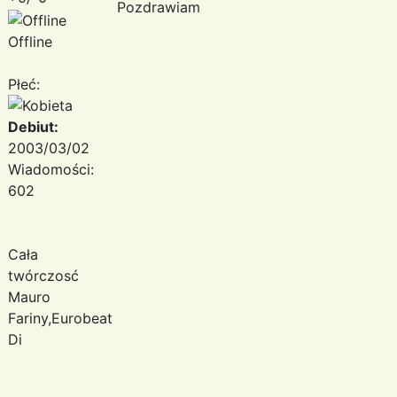
Pozdrawiam
Offline
Płeć:
Debiut:
2003/03/02
Wiadomości:
602
Cała
twórczosć
Mauro
Fariny,Eurobeat,Italo/Euro
Di