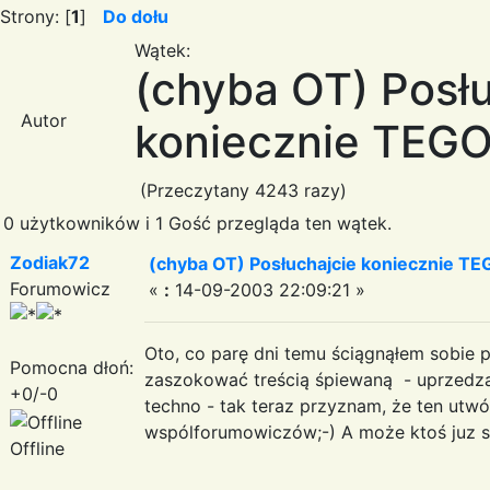
Strony: [
1
]
Do dołu
Wątek:
(chyba OT) Posłu
Autor
koniecznie TEGO 
(Przeczytany 4243 razy)
0 użytkowników i 1 Gość przegląda ten wątek.
Zodiak72
(chyba OT) Posłuchajcie koniecznie TEG
Forumowicz
«
:
14-09-2003 22:09:21 »
Oto, co parę dni temu ściągnąłem sobie 
Pomocna dłoń:
zaszokować treścią śpiewaną - uprzedzam
+0/-0
techno - tak teraz przyznam, że ten utwór
wspólforumowiczów;-) A może ktoś juz sl
Offline