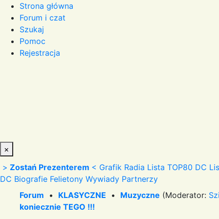
Strona główna
Forum i czat
Szukaj
Pomoc
Rejestracja
×
>
Zostań Prezenterem
<
Grafik Radia
Lista TOP80 DC
Li
DC
Biografie
Felietony
Wywiady
Partnerzy
Forum
•
KLASYCZNE
•
Muzyczne
(Moderator:
Sz
koniecznie TEGO !!!