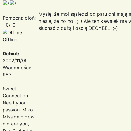
Myslę, że moi sąsiedzi od paru dni mają 
Pomocna dłoń:
niesie, że ho ho ! ;-) Ale ten kawałek ma
+0/-0
słuchać z dużą ilością DECYBELI ;-)
Offline
Debiut:
2002/11/09
Wiadomości:
963
Sweet
Connection-
Need yuor
passion, Miko
Mission - How
old are you,
DJs Project -