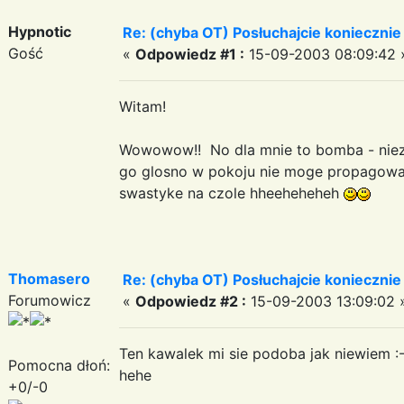
Hypnotic
Re: (chyba OT) Posłuchajcie koniecznie
Gość
«
Odpowiedz #1 :
15-09-2003 08:09:42 
Witam!
Wowowow!! No dla mnie to bomba - niezl
go glosno w pokoju nie moge propagowac
swastyke na czole hheeheheheh
Thomasero
Re: (chyba OT) Posłuchajcie koniecznie
Forumowicz
«
Odpowiedz #2 :
15-09-2003 13:09:02 
Ten kawalek mi sie podoba jak niewiem :-)
Pomocna dłoń:
hehe
+0/-0