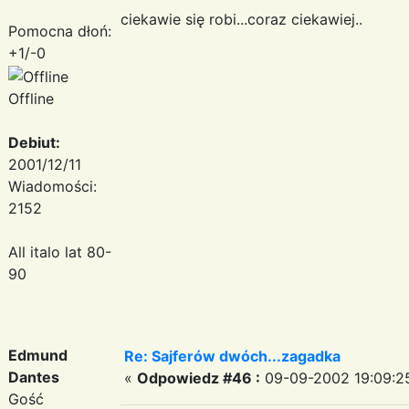
ciekawie się robi...coraz ciekawiej..
Pomocna dłoń:
+1/-0
Offline
Debiut:
2001/12/11
Wiadomości:
2152
All italo lat 80-
90
Edmund
Re: Sajferów dwóch...zagadka
Dantes
«
Odpowiedz #46 :
09-09-2002 19:09:2
Gość