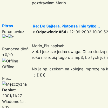
pozdrawiam Mario.
Pitras
Re: Do Sajfera, Pistonsa i nie tylko...
Forumowicz
«
Odpowiedz #54 :
12-09-2002 10:09:52
Mario_Bis napisał:
Pomocna dłoń:
> 4. I jeszcze jedna uwaga. Ci co siedzą
+0/-0
roku nie robią tego dla mp3, bo tych już
Offline
No ja np. czekam na kolejną imprezę na kt
;-))))))
Płeć:
Debiut:
2001/11/27
Wiadomości:
803