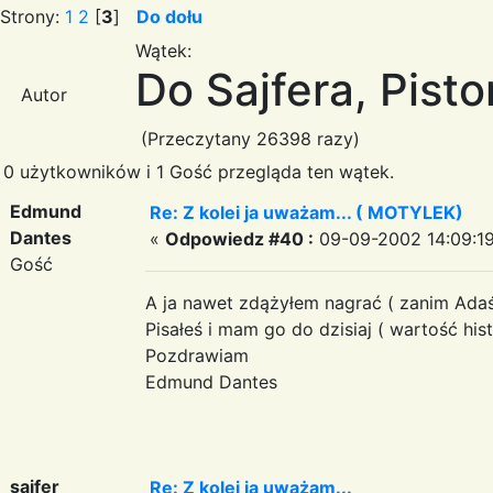
Strony:
1
2
[
3
]
Do dołu
Wątek:
Do Sajfera, Piston
Autor
(Przeczytany 26398 razy)
0 użytkowników i 1 Gość przegląda ten wątek.
Edmund
Re: Z kolei ja uważam... ( MOTYLEK)
Dantes
«
Odpowiedz #40 :
09-09-2002 14:09:19
Gość
A ja nawet zdążyłem nagrać ( zanim Adaś
Pisałeś i mam go do dzisiaj ( wartość hist
Pozdrawiam
Edmund Dantes
sajfer
Re: Z kolei ja uważam...