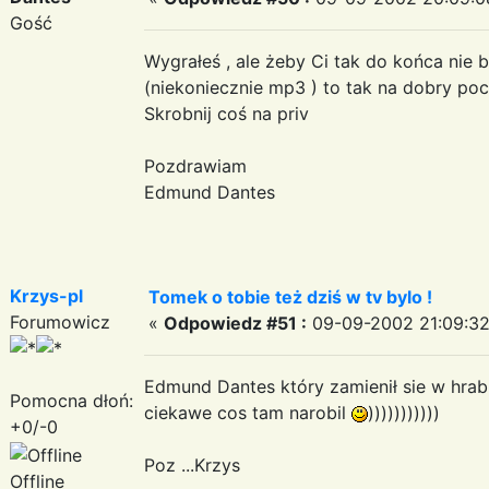
Gość
Wygrałeś , ale żeby Ci tak do końca nie 
(niekoniecznie mp3 ) to tak na dobry poc
Skrobnij coś na priv
Pozdrawiam
Edmund Dantes
Krzys-pl
Tomek o tobie też dziś w tv bylo !
Forumowicz
«
Odpowiedz #51 :
09-09-2002 21:09:32
Edmund Dantes który zamienił sie w hrabi
Pomocna dłoń:
ciekawe cos tam narobil
)))))))))))
+0/-0
Poz ...Krzys
Offline