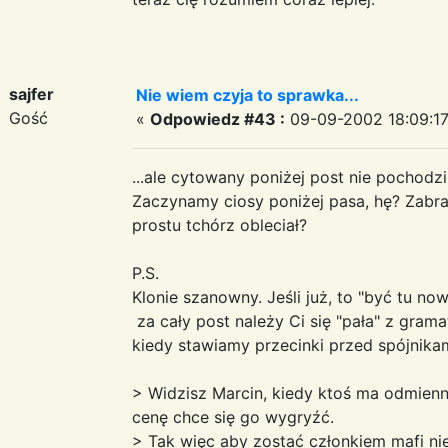
sajfer
Nie wiem czyja to sprawka...
Gość
«
Odpowiedz #43 :
09-09-2002 18:09:17
...ale cytowany poniżej post nie pochodz
Zaczynamy ciosy poniżej pasa, hę? Zabr
prostu tchórz obleciał?
P.S.
Klonie szanowny. Jeśli już, to "być tu n
za cały post należy Ci się "pała" z gramat
kiedy stawiamy przecinki przed spójnikam
> Widzisz Marcin, kiedy ktoś ma odmienne 
cenę chce się go wygryźć.
> Tak więc aby zostać członkiem mafi ni