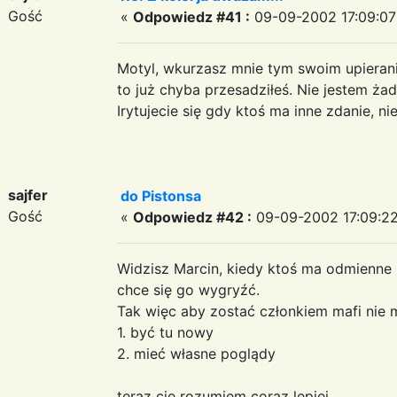
Gość
«
Odpowiedz #41 :
09-09-2002 17:09:07
Motyl, wkurzasz mnie tym swoim upierani
to już chyba przesadziłeś. Nie jestem ża
Irytujecie się gdy ktoś ma inne zdanie, n
sajfer
do Pistonsa
Gość
«
Odpowiedz #42 :
09-09-2002 17:09:22
Widzisz Marcin, kiedy ktoś ma odmienne zd
chce się go wygryźć.
Tak więc aby zostać członkiem mafi nie 
1. być tu nowy
2. mieć własne poglądy
teraz cię rozumiem coraz lepiej.