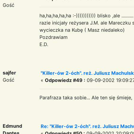
Gość
ha,ha,ha,ha,ha :-))))))))))) blisko ,ale .....
razie inicjały reżysera J.M. ale Mareczku
wycieczka na Kubę ( Masz niedaleko)
Pozdrawiam
E.D.
sajfer
"Killer-ów 2-óch". reż. Juliusz Machulsk
Gość
«
Odpowiedz #49 :
09-09-2002 19:09:2
Parafraza taka sobie... Ale ten się śmieje, 
Edmund
Re: "Killer-ów 2-óch". reż. Juliusz Mach
Dantes
«
Odpowiedz #50 :
09-09-2002 20:09:0