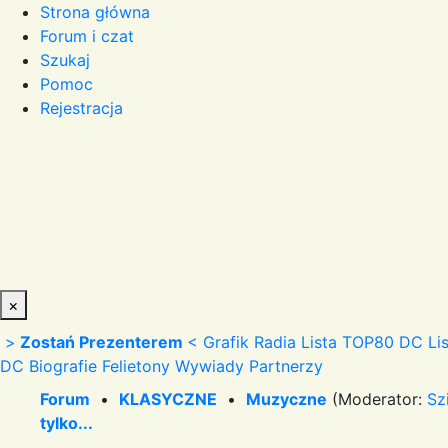
Strona główna
Forum i czat
Szukaj
Pomoc
Rejestracja
×
>
Zostań Prezenterem
<
Grafik Radia
Lista TOP80 DC
Li
DC
Biografie
Felietony
Wywiady
Partnerzy
Forum
•
KLASYCZNE
•
Muzyczne
(Moderator:
Sz
tylko...