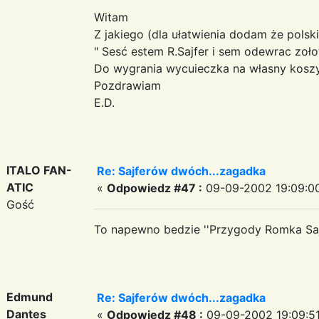
Witam
Z jakiego (dla ułatwienia dodam że polsk
" Sesć estem R.Sajfer i sem odewrac zołot
Do wygrania wycuieczka na własny kosz
Pozdrawiam
E.D.
ITALO FAN-
Re: Sajferów dwóch...zagadka
ATIC
«
Odpowiedz #47 :
09-09-2002 19:09:0
Gość
To napewno bedzie ''Przygody Romka Saj
Edmund
Re: Sajferów dwóch...zagadka
Dantes
«
Odpowiedz #48 :
09-09-2002 19:09:51