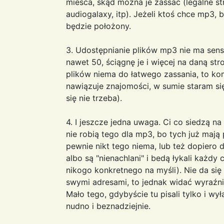
miesca, skąd można je zassać (legalne str
audiogalaxy, itp). Jeżeli ktoś chce mp3, 
będzie położony.
3. Udostępnianie plików mp3 nie ma sens
nawet 50, ściągnę je i więcej na daną str
plików niema do łatwego zassania, to k
nawiązuje znajomości, w sumie staram si
się nie trzeba).
4. I jeszcze jedna uwaga. Ci co siedzą n
nie robią tego dla mp3, bo tych już mają
pewnie nikt tego niema, lub też dopiero dz
albo są "nienachlani" i bedą łykali każdy 
nikogo konkretnego na myśli). Nie da się 
swymi adresami, to jednak widać wyraźni
Mało tego, gdybyście tu pisali tylko i wy
nudno i beznadziejnie.