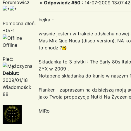
Forumowicz
«
Odpowiedz #50 :
14-07-2009 13:07:42
hejka -
Pomocna dłoń:
+0/-1
własnie jestem w trakcie odsłuchu nowej sk
Mas Mix Que Nuca (disco version). NA koń
Offline
to chodzi?
Płeć:
Składanka to 3 płytki : The Early 80s It
ZYX w 2009 .
Debiut:
Notabene składanka do kunie w naszym 
2009/01/18
Wiadomości:
Flanker - zapraszam na dzisiejszą moją 
88
jako Twoja propozycję Nutki Na Życzenie.
MiRo