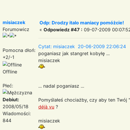
misiaczek
Odp: Drodzy italo maniacy pomóżcie!
Forumowicz
«
Odpowiedz #47 :
09-07-2009 00:07:5
Cytat: misiaczek 20-06-2009 22:06:24
Pomocna dłoń:
poganiasz jak stangret kobyłę ...
+2/-1
misiaczek
Offline
Płeć:
... nadal poganiasz ...
Debiut:
Pomyślałeś chociażby, czy aby ten Twój "m
2008/05/18
déjà vu
?
Wiadomości:
844
misiaczek