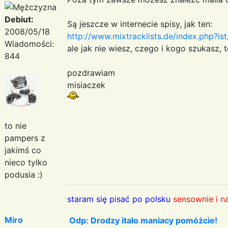
Debiut:
Są jeszcze w internecie spisy, jak ten:
2008/05/18
http://www.mixtracklists.de/index.php?i
Wiadomości:
ale jak nie wiesz, czego i kogo szukasz,
844
pozdrawiam
misiaczek
to nie
pampers z
jakimś co
nieco tylko
podusia :)
staram się pisać po polsku
sensownie i n
Miro
Odp: Drodzy italo maniacy pomóżcie!