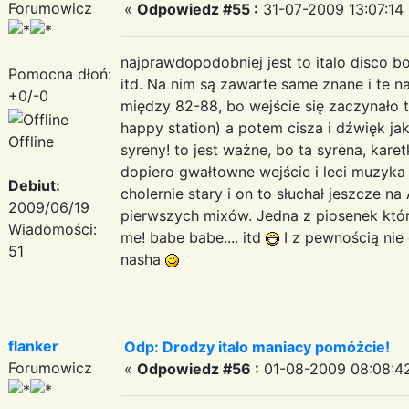
Forumowicz
«
Odpowiedz #55 :
31-07-2009 13:07:14 
najprawdopodobniej jest to italo disco b
Pomocna dłoń:
itd. Na nim są zawarte same znane i te na
+0/-0
między 82-88, bo wejście się zaczynało t
happy station) a potem cisza i dźwięk jak
Offline
syreny! to jest ważne, bo ta syrena, kare
dopiero gwałtowne wejście i leci muzyk
Debiut:
cholernie stary i on to słuchał jeszcze na 
2009/06/19
pierwszych mixów. Jedna z piosenek któr
Wiadomości:
me! babe babe.... itd
I z pewnością nie
51
nasha
flanker
Odp: Drodzy italo maniacy pomóżcie!
Forumowicz
«
Odpowiedz #56 :
01-08-2009 08:08:4