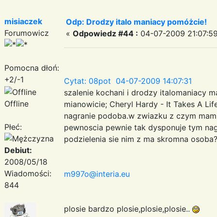
misiaczek
Odp: Drodzy italo maniacy pomóżcie!
Forumowicz
«
Odpowiedz #44 :
04-07-2009 21:07:59
Pomocna dłoń:
+2/-1
Cytat: 08pot 04-07-2009 14:07:31
szalenie kochani i drodzy italomaniacy
Offline
mianowicie; Cheryl Hardy - It Takes A Life
nagranie podoba.w zwiazku z czym mam p
Płeć:
pewnoscia pewnie tak dysponuje tym nagr
podzielenia sie nim z ma skromna osoba
Debiut:
2008/05/18
Wiadomości:
m997o@interia.eu
844
plosie bardzo plosie,plosie,plosie..