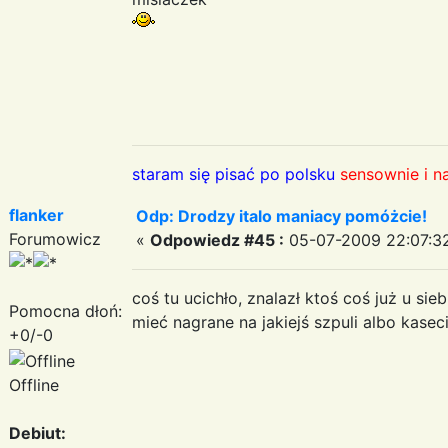
staram się pisać po polsku
sensownie i n
flanker
Odp: Drodzy italo maniacy pomóżcie!
Forumowicz
«
Odpowiedz #45 :
05-07-2009 22:07:3
coś tu ucichło, znalazł ktoś coś już u si
Pomocna dłoń:
mieć nagrane na jakiejś szpuli albo kasec
+0/-0
Offline
Debiut: