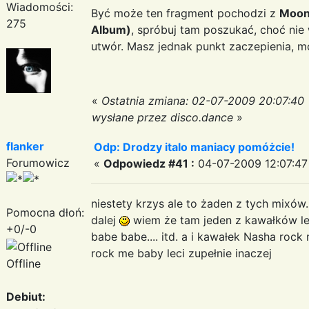
Wiadomości:
Być może ten fragment pochodzi z
Moonl
275
Album)
, spróbuj tam poszukać, choć ni
utwór. Masz jednak punkt zaczepienia, m
«
Ostatnia zmiana: 02-07-2009 20:07:40
wysłane przez disco.dance
»
flanker
Odp: Drodzy italo maniacy pomóżcie!
Forumowicz
«
Odpowiedz #41 :
04-07-2009 12:07:47
niestety krzys ale to żaden z tych mixów..
Pomocna dłoń:
dalej
wiem że tam jeden z kawałków le
+0/-0
babe babe.... itd. a i kawałek Nasha roc
rock me baby leci zupełnie inaczej
Offline
Debiut: