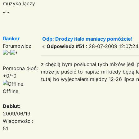
muzyka łączy
.....
flanker
Odp: Drodzy italo maniacy pomóżcie!
Forumowicz
«
Odpowiedz #51 :
28-07-2009 12:07:24
z chęcią bym posłuchał tych mixów jeśli 
Pomocna dłoń:
może je puścić to napisz mi kiedy będą l
+0/-0
tutaj bo wyjechałem między 12-26 lipca 
Offline
Debiut:
2009/06/19
Wiadomości:
51