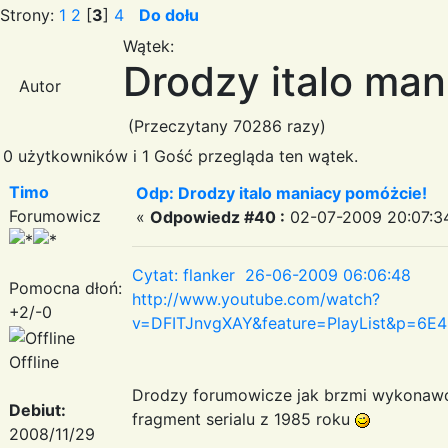
Strony:
1
2
[
3
]
4
Do dołu
Wątek:
Drodzy italo ma
Autor
(Przeczytany 70286 razy)
0 użytkowników i 1 Gość przegląda ten wątek.
Timo
Odp: Drodzy italo maniacy pomóżcie!
Forumowicz
«
Odpowiedz #40 :
02-07-2009 20:07:3
Cytat: flanker 26-06-2009 06:06:48
Pomocna dłoń:
http://www.youtube.com/watch?
+2/-0
v=DFITJnvgXAY&feature=PlayList&p=6
Offline
Drodzy forumowicze jak brzmi wykonawca 
Debiut:
fragment serialu z 1985 roku
2008/11/29