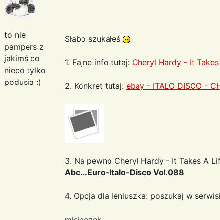
to nie
Słabo szukałeś
pampers z
jakimś co
1. Fajne info tutaj:
Cheryl Hardy - It Takes
nieco tylko
podusia :)
2. Konkret tutaj:
ebay - ITALO DISCO - CH
3. Na pewno Cheryl Hardy - It Takes A Li
Abc...Euro-Italo-Disco Vol.088
4. Opcja dla leniuszka: poszukaj w serwis
misiaczek