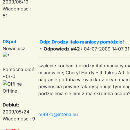
2009/06/19
Wiadomości:
51
08pot
Odp: Drodzy italo maniacy pomóżcie!
Nowicjusz
«
Odpowiedz #42 :
04-07-2009 14:07:31
szalenie kochani i drodzy italomaniacy
Pomocna dłoń:
mianowicie; Cheryl Hardy - It Takes A Life
+0/-0
nagranie podoba.w zwiazku z czym mam p
pewnoscia pewnie tak dysponuje tym nagr
Offline
podzielenia sie nim z ma skromna osoba
Debiut:
2009/05/24
m997o@interia.eu
Wiadomości: 9