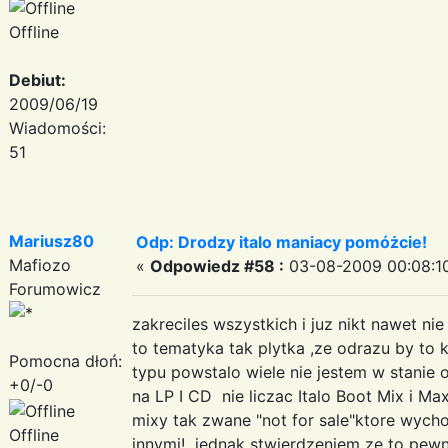
Offline
Debiut:
2009/06/19
Wiadomości:
51
Mariusz80
Odp: Drodzy italo maniacy pomóżcie!
Mafiozo
«
Odpowiedz #58 :
03-08-2009 00:08:1
Forumowicz
zakreciles wszystkich i juz nikt nawet ni
to tematyka tak plytka ,ze odrazu by t
Pomocna dłoń:
typu powstalo wiele nie jestem w stanie o
+0/-0
na LP I CD nie liczac Italo Boot Mix i Max 
mixy tak zwane "not for sale"ktore wycho
Offline
innymi! jednak stwierdzeniem ze to pew