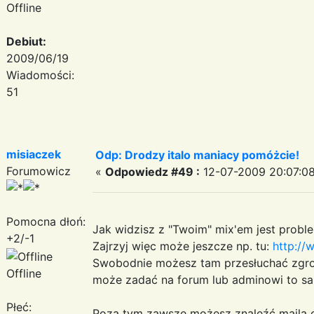
Offline
Debiut:
2009/06/19
Wiadomości:
51
misiaczek
Odp: Drodzy italo maniacy pomóżcie!
Forumowicz
«
Odpowiedz #49 :
12-07-2009 20:07:08
Pomocna dłoń:
Jak widzisz z "Twoim" mix'em jest probl
+2/-1
Zajrzyj więc może jeszcze np. tu:
http://
Swobodnie możesz tam przesłuchać zgro
Offline
może zadać na forum lub adminowi to sa
Płeć:
Poza tym zawsze możesz znaleźć maila 