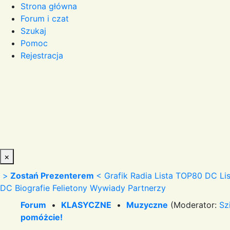
Strona główna
Forum i czat
Szukaj
Pomoc
Rejestracja
×
>
Zostań Prezenterem
<
Grafik Radia
Lista TOP80 DC
Li
DC
Biografie
Felietony
Wywiady
Partnerzy
Forum
•
KLASYCZNE
•
Muzyczne
(Moderator:
Sz
pomóżcie!