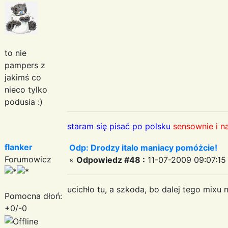
to nie
pampers z
jakimś co
nieco tylko
podusia :)
staram się pisać po polsku
sensownie i n
flanker
Odp: Drodzy italo maniacy pomóżcie!
Forumowicz
«
Odpowiedz #48 :
11-07-2009 09:07:15
ucichło tu, a szkoda, bo dalej tego mixu nik
Pomocna dłoń:
+0/-0