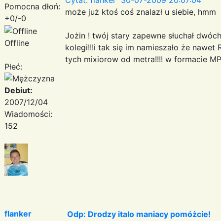
Pomocna dłoń:
może już ktoś coś znalazł u siebie, hmm
+0/-0
Jożin ! twój stary zapewne słuchał dwóch
Offline
kolegi!!!i tak się im namieszało że nawet
tych mixiorow od metra!!!! w formacie 
Płeć:
Debiut:
2007/12/04
Wiadomości:
152
flanker
Odp: Drodzy italo maniacy pomóżcie!