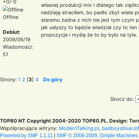
+0/-0
własnej produkcji mix i dlatego tak ciężk
nadzieję straciłem, bo padło zbyt wiele p
Offline
staremu żadna z nich nie jest tym czym 
jak usłyszy to będzie wiedział czy to te
Debiut:
propozycje i myślę że to by było na tyle.
2009/06/19
Wiadomości:
51
Strony:
1
2
[
3
]
4
Do góry
Skocz do:
TOP80 NT Copyright 2004-2020 TOP80.PL. Design: Torr
Współpracujące witryny:
ModernTalking.pl
,
badboysblue.in
Powered by SMF 1.1.11
|
SMF © 2006-2009, Simple Machines