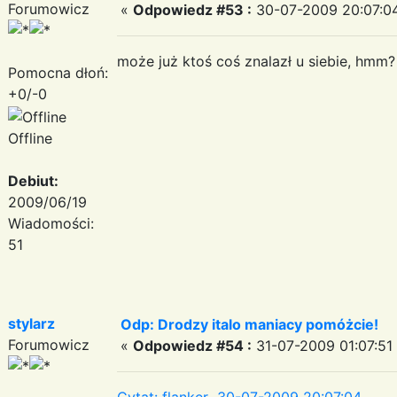
Forumowicz
«
Odpowiedz #53 :
30-07-2009 20:07:0
może już ktoś coś znalazł u siebie, hmm?
Pomocna dłoń:
+0/-0
Offline
Debiut:
2009/06/19
Wiadomości:
51
stylarz
Odp: Drodzy italo maniacy pomóżcie!
Forumowicz
«
Odpowiedz #54 :
31-07-2009 01:07:51
Cytat: flanker 30-07-2009 20:07:04