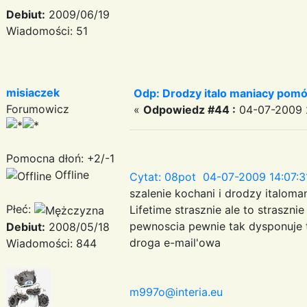
Debiut:
2009/06/19
Wiadomości: 51
misiaczek
Odp: Drodzy italo maniacy pomó
Forumowicz
«
Odpowiedz #44 :
04-07-2009 2
Pomocna dłoń: +2/-1
Offline
Cytat: 08pot 04-07-2009 14:07:3
szalenie kochani i drodzy italom
Płeć:
Lifetime strasznie ale to straszn
pewnoscia pewnie tak dysponuje t
Debiut:
2008/05/18
droga e-mail'owa
Wiadomości: 844
m997o@interia.eu