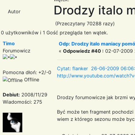
Drodzy italo 
Autor
(Przeczytany 70288 razy)
0 użytkowników i 1 Gość przegląda ten wątek.
Timo
Odp: Drodzy italo maniacy pomó
Forumowicz
«
Odpowiedz #40 :
02-07-2009 2
Cytat: flanker 26-06-2009 06:06
Pomocna dłoń: +2/-0
http://www.youtube.com/watch?
Offline
Debiut:
2008/11/29
Drodzy forumowicze jak brzmi wyk
Wiadomości: 275
Być może ten fragment pochodzi
wiem z którego sezonu może byc t