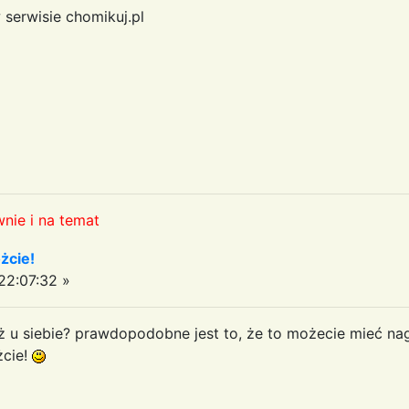
 serwisie chomikuj.pl
nie i na temat
żcie!
2:07:32 »
uż u siebie? prawdopodobne jest to, że to możecie mieć nag
żcie!