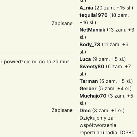
sł.)
A_nia
(20 zam. +15 sł.)
tequila1970
(18 zam.
+16 sł.)
Zapisane
NetManiak
(13 zam. +3
sł.)
Body_73
(11 zam. +6
sł.)
Luca
(9 zam. +5 sł.)
i powiedzcie mi co to za mix!
Sweety80
(6 zam. +7
sł.)
Tarman
(5 zam. +5 sł.)
Gerber
(5 zam. +4 sł.)
Muchajo70
(3 zam. +5
sł.)
Zapisane
Dmc
(3 zam. +1 sł.)
Dziękujemy za
współtworzenie
repertuaru radia TOP80