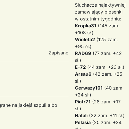
Słuchacze najaktywniej
zamawiający piosenki
w ostatnim tygodniu:
Kropka31
(145 zam.
+108 sł.)
Wioleta2
(125 zam.
+95 sł.)
Zapisane
RAD69
(77 zam. +42
sł.)
E-72
(44 zam. +23 sł.)
Arsau6
(42 zam. +25
sł.)
Gerwazy101
(40 zam.
+24 sł.)
Piotr71
(28 zam. +17
rane na jakiejś szpuli albo
sł.)
Natali
(22 zam. +11 sł.)
Pelasia
(20 zam. +24