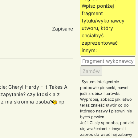
Wpisz poniżej
fragment
tytułu/wykonawcy
utworu, który
Zapisane
chciałbyś
zaprezentować
innym:
System inteligentnie
e; Cheryl Hardy - It Takes A
podpowie piosenki, nawet
zapytanie? czy ktosik a z
jeśli zrobisz literówki.
Wypróbuj, zobacz jak łatwo
im z ma skromna osoba?
np
teraz znaleźć utwór co do
którego nazwy i pisowni nie
byłeś pewien.
Jeśli Ci się spodoba, podziel
się wrażeniami z innymi i
zaproś do wspólnej zabawy