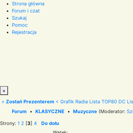
Strona główna
Forum i czat
Szukaj
Pomoc
Rejestracja
×
>
Zostań Prezenterem
<
Grafik Radia
Lista TOP80 DC
Li
Forum
•
KLASYCZNE
•
Muzyczne
(Moderator:
Sz
Strony:
1
2
[
3
]
4
Do dołu
Wątek: