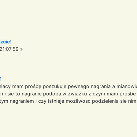
żcie!
1:07:59 »
1
aniacy mam prośbę poszukuje pewnego nagrania a mianowici
ie mi sie to nagranie podoba.w zwiazku z czym mam prosbe 
ym nagraniem i czy istnieje mozliwosc podzielenia sie n