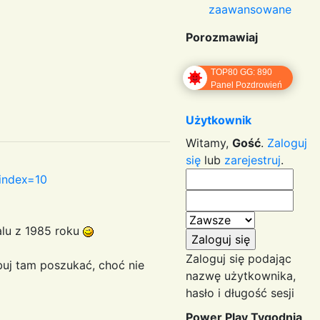
zaawansowane
Porozmawiaj
TOP80 GG: 890
Panel Pozdrowień
Użytkownik
Witamy,
Gość
.
Zaloguj
się
lub
zarejestruj
.
index=10
alu z 1985 roku
Zaloguj się podając
buj tam poszukać, choć nie
nazwę użytkownika,
hasło i długość sesji
Power Play Tygodnia