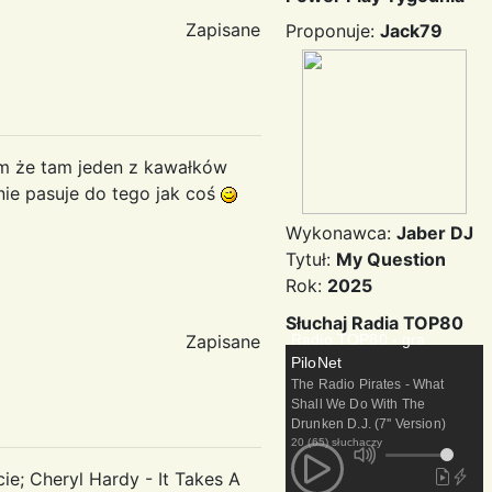
Zapisane
Proponuje:
Jack79
 że tam jeden z kawałków
nie pasuje do tego jak coś
Wykonawca:
Jaber DJ
Tytuł:
My Question
Rok:
2025
Słuchaj Radia TOP80
Radio TOP80 - gra
Zapisane
PiloNet
The Radio Pirates - What
Shall We Do With The
Drunken D.J. (7'' Version)
20 (65) słuchaczy
e; Cheryl Hardy - It Takes A