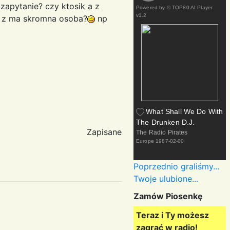
zapytanie? czy ktosik a z
Powered by
© TOP80 AI Player
v1.2
im z ma skromna osoba?
np
What Shall We Do With
The Drunken D.J.
Zapisane
The Radio Pirates
Europe
1987-02-00
Poprzednio graliśmy...
Twoje ulubione...
Zamów Piosenkę
Teraz i Ty możesz
zagrać w radio!