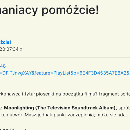
maniacy pomóżcie!
żcie!
0:07:34 »
:48
v=DFITJnvgXAY&feature=PlayList&p=6E4F3D4535A7E8A2&
onawca i tytuł piosenki na początku filmu? fragment seri
 z
Moonlighting (The Television Soundtrack Album)
, spró
en utwór. Masz jednak punkt zaczepienia, może się uda.