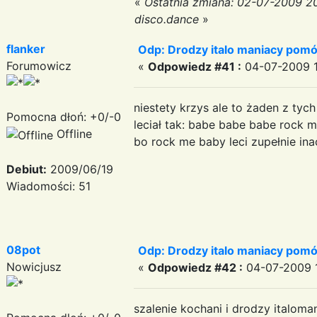
«
Ostatnia zmiana: 02-07-2009 2
disco.dance
»
flanker
Odp: Drodzy italo maniacy pomó
Forumowicz
«
Odpowiedz #41 :
04-07-2009 1
niestety krzys ale to żaden z tych
Pomocna dłoń: +0/-0
leciał tak: babe babe babe rock m
Offline
bo rock me baby leci zupełnie ina
Debiut:
2009/06/19
Wiadomości: 51
08pot
Odp: Drodzy italo maniacy pomó
Nowicjusz
«
Odpowiedz #42 :
04-07-2009 1
szalenie kochani i drodzy italom