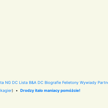
sta NG DC
Lista B&A DC
Biografie
Felietony
Wywiady
Partn
ikagier
) •
Drodzy italo maniacy pomóżcie!