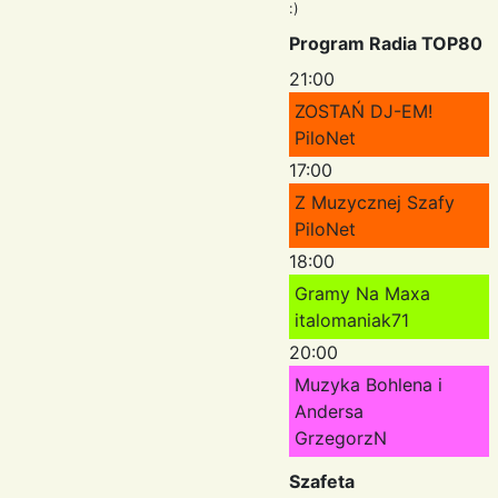
:)
Program Radia TOP80
21:00
ZOSTAŃ DJ-EM!
PiloNet
17:00
Z Muzycznej Szafy
PiloNet
18:00
Gramy Na Maxa
italomaniak71
20:00
Muzyka Bohlena i
Andersa
GrzegorzN
Szafeta