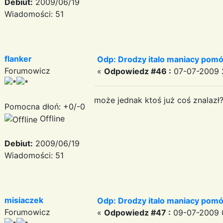
Debiut:
2009/06/19
Wiadomości: 51
flanker
Odp: Drodzy italo maniacy pomó
Forumowicz
«
Odpowiedz #46 :
07-07-2009 2
może jednak ktoś już coś znalazł
Pomocna dłoń: +0/-0
Offline
Debiut:
2009/06/19
Wiadomości: 51
misiaczek
Odp: Drodzy italo maniacy pomó
Forumowicz
«
Odpowiedz #47 :
09-07-2009 0