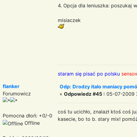
4. Opcja dla leniuszka: poszukaj w
misiaczek
staram się pisać po polsku
sensow
flanker
Odp: Drodzy italo maniacy pomó
Forumowicz
«
Odpowiedz #45 :
05-07-2009 2
coś tu ucichło, znalazł ktoś coś j
Pomocna dłoń: +0/-0
kasecie, bo to b. stary mix! pomó
Offline