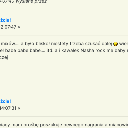
0:07:40 wysłane przez
żcie!
2:07:47 »
 mixów.... a było blisko! niestety trzeba szukać dalej
wiem
e! babe babe babe.... itd. a i kawałek Nasha rock me baby 
czej
żcie!
4:07:31 »
aniacy mam prośbę poszukuje pewnego nagrania a mianowici