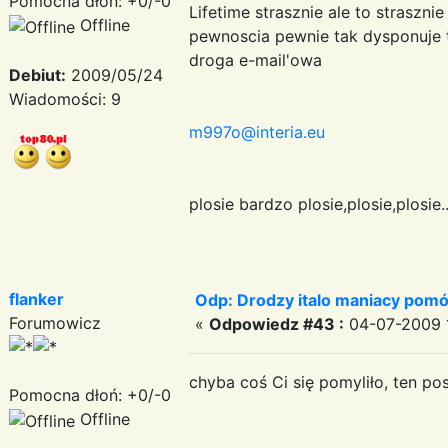
Pomocna dłoń: +0/-0
Lifetime strasznie ale to straszn
Offline
pewnoscia pewnie tak dysponuje t
droga e-mail'owa
Debiut:
2009/05/24
Wiadomości: 9
m997o@interia.eu
plosie bardzo plosie,plosie,plosie.
flanker
Odp: Drodzy italo maniacy pomó
Forumowicz
«
Odpowiedz #43 :
04-07-2009 1
chyba coś Ci się pomyliło, ten pos
Pomocna dłoń: +0/-0
Offline