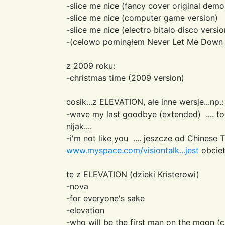
-slice me nice (fancy cover original demo
-slice me nice (computer game version)
-slice me nice (electro bitalo disco versio
-(celowo pominąłem Never Let Me Down A
z 2009 roku:
-christmas time (2009 version)
cosik...z ELEVATION, ale inne wersje...np.:
-wave my last goodbye (extended) .... t
nijak....
-i'm not like you .... jeszcze od Chinese 
www.myspace.com/visiontalk...jest
obciete
te z ELEVATION (dzieki Kristerowi)
-nova
-for everyone's sake
-elevation
-who will be the first man on the moon (ch