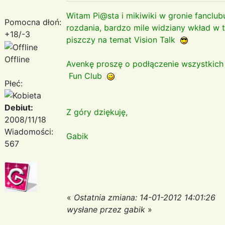
Witam Pi@sta i mikiwiki w gronie fanclu
Pomocna dłoń:
rozdania, bardzo mile widziany wkład w 
+18/-3
piszczy na temat Vision Talk
Offline
Avenkę proszę o podłączenie wszystkich
Fun Club
Płeć:
Debiut:
Z góry dziękuję,
2008/11/18
Wiadomości:
Gabik
567
«
Ostatnia zmiana: 14-01-2012 14:01:26
wysłane przez gabik
»