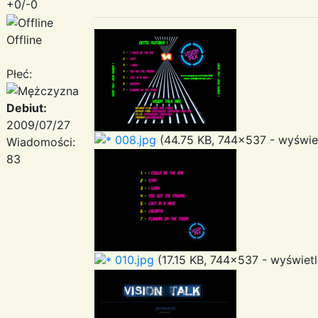
+0/-0
Offline
Płeć:
Debiut:
2009/07/27
008.jpg
(44.75 KB, 744x537 - wyświet
Wiadomości:
83
010.jpg
(17.15 KB, 744x537 - wyświetl