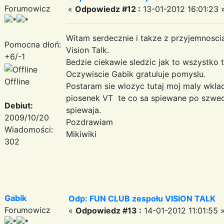
Forumowicz
«
Odpowiedz #12 :
13-01-2012 16:01:23 
Witam serdecznie i takze z przyjemnosc
Pomocna dłoń:
Vision Talk.
+6/-1
Bedzie ciekawie sledzic jak to wszystko t
Oczywiscie Gabik gratuluje pomyslu.
Offline
Postaram sie wlozyc tutaj moj maly wkla
piosenek VT te co sa spiewane po szwec
Debiut:
spiewaja.
2009/10/20
Pozdrawiam
Wiadomości:
Mikiwiki
302
Gabik
Odp: FUN CLUB zespołu VISION TALK
Forumowicz
«
Odpowiedz #13 :
14-01-2012 11:01:55 