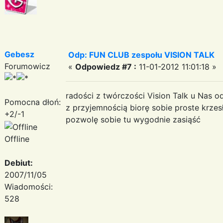
Gebesz
Odp: FUN CLUB zespołu VISION TALK
Forumowicz
«
Odpowiedz #7 :
11-01-2012 11:01:18 »
radości z twórczości Vision Talk u Nas 
Pomocna dłoń:
z przyjemnością biorę sobie proste krze
+2/-1
pozwolę sobie tu wygodnie zasiąść
Offline
Debiut:
2007/11/05
Wiadomości:
528