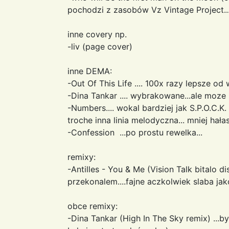
pochodzi z zasobów Vz Vintage Project..
inne covery np.
-liv (page cover)
inne DEMA:
-Out Of This Life .... 100x razy lepsze od 
-Dina Tankar .... wybrakowane...ale moze 
-Numbers.... wokal bardziej jak S.P.O.C.K.
troche inna linia melodyczna... mniej hałas
-Confession ...po prostu rewelka...
remixy:
-Antilles - You & Me (Vision Talk bitalo di
przekonalem....fajne aczkolwiek slaba jak
obce remixy:
-Dina Tankar (High In The Sky remix) ...by 