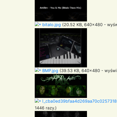
bitalo.jpg
(20.52 KB, 640x480 - wyświ
BMP.jpg
(39.53 KB, 640x480 - wyświe
l_cba0ed39bfaa4d269aa70c0257318f
1446 razy.)