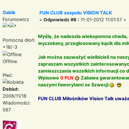
Gabik
FUN CLUB zespołu VISION TALK
Forumowicz
«
Odpowiedz #6 :
11-01-2012 11:01:57 »
Myślę, że nadeszła wiekopomna chwila, 
Pomocna dłoń:
wyczekany, przegłosowany kącik dla mił
+18/-3
Jak można zauważyć wielbicieli na naszy
Offline
zapraszam wszystkich zainteresowanych
zamieszczania wszelkich informacji co 
Płeć:
Wpisowe
0 PLN
Zabawa gwarantowana
naszymi faworytami ze Szwecji
Debiut:
2008/11/18
FUN CLUB Miłośników Vision Talk uwa
Wiadomości:
567