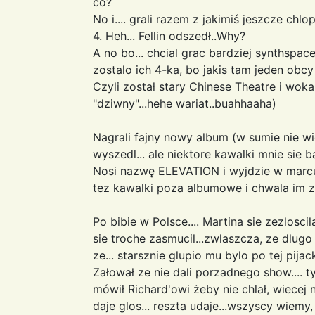
co?
No i.... grali razem z jakimiś jeszcze chlo
4. Heh... Fellin odszedł..Why?
A no bo... chcial grac bardziej synthspace 
zostalo ich 4-ka, bo jakis tam jeden obcy
Czyli został stary Chinese Theatre i woka
"dziwny"...hehe wariat..buahhaaha)
Nagrali fajny nowy album (w sumie nie wie
wyszedl... ale niektore kawalki mnie sie 
Nosi nazwę ELEVATION i wyjdzie w marc
tez kawalki poza albumowe i chwala im z
Po bibie w Polsce.... Martina sie zezloscila.
sie troche zasmucil...zwlaszcza, ze dlugo 
ze... starsznie glupio mu bylo po tej pijack
Załował ze nie dali porzadnego show.... 
mówił Richard'owi żeby nie chlał, wiece
daje glos... reszta udaje...wszyscy wiemy,