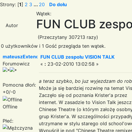
Strony: [
1
]
2
3
...
20
Do dołu
Wątek:
FUN CLUB zespo
Autor
(Przeczytany 307213 razy)
0 użytkowników i 1 Gość przegląda ten wątek.
mateuszExtended
FUN CLUB zespołu VISION TALK
Forumowicz
«
:
23-02-2010 13:02:58 »
a teraz szybko, bo juz wyjezdzam do roboty
Pomocna dłoń:
Może ja się bardziej rozwinę na temat Vis
+0/-0
Zaczęło się od poznania Krister'a przez
internet. W zasadzie to Vision Talk jeszc
Offline
Chinese Theatre (o którym założę osobny
grup Krister'a. W szczególności przypadł
Płeć:
utrzymane w stylu starego old school'owe
Wypuścił je pod "Chinese Theatre remixes