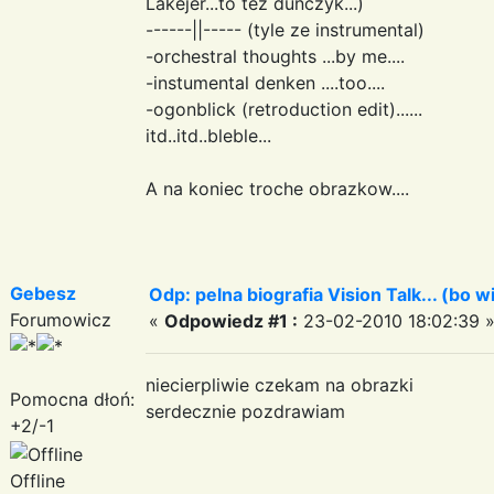
Lakejer...to tez duńczyk...)
------||----- (tyle ze instrumental)
-orchestral thoughts ...by me....
-instumental denken ....too....
-ogonblick (retroduction edit)......
itd..itd..bleble...
A na koniec troche obrazkow....
Gebesz
Odp: pelna biografia Vision Talk... (bo 
Forumowicz
«
Odpowiedz #1 :
23-02-2010 18:02:39 
niecierpliwie czekam na obrazki
Pomocna dłoń:
serdecznie pozdrawiam
+2/-1
Offline