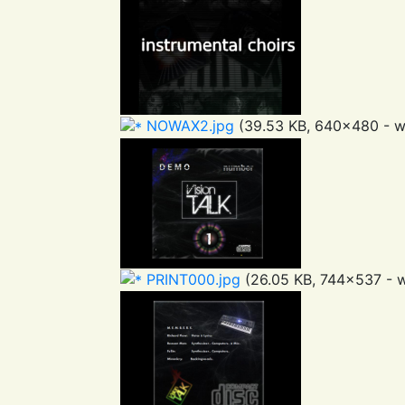
NOWAX2.jpg
(39.53 KB, 640x480 - wy
PRINT000.jpg
(26.05 KB, 744x537 - w