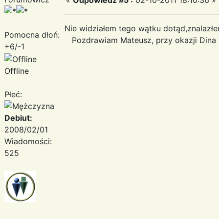
Nie widziałem tego wątku dotąd,znalazł
Pomocna dłoń:
Pozdrawiam Mateusz, przy okazji Dina
+6/-1
Offline
Płeć:
Debiut:
2008/02/01
Wiadomości:
525