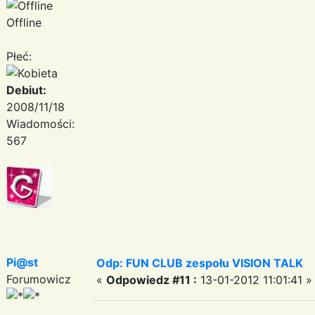
Offline
Płeć:
Debiut:
2008/11/18
Wiadomości:
567
Pi@st
Odp: FUN CLUB zespołu VISION TALK
Forumowicz
«
Odpowiedz #11 :
13-01-2012 11:01:41 »