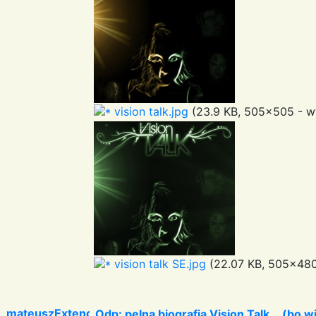
vision talk.jpg
(23.9 KB, 505x505 - wy
vision talk SE.jpg
(22.07 KB, 505x480 
mateuszExtended
Odp: pelna biografia Vision Talk... (bo 