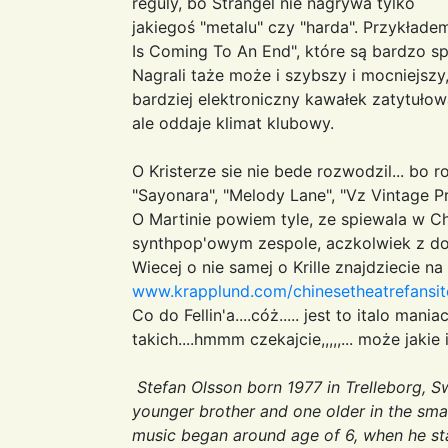
reguly, bo Strangel nie nagrywa tylko
jakiegoś "metalu" czy "harda". Przykłade
Is Coming To An End", które są bardzo sp
Nagrali taże może i szybszy i mocniejszy,
bardziej elektroniczny kawałek zatytuł
ale oddaje klimat klubowy.
O Kristerze sie nie bede rozwodzil... bo
"Sayonara", "Melody Lane", "Vz Vintage Pro
O Martinie powiem tyle, ze spiewala w Chi
synthpop'owym zespole, aczkolwiek z do
Wiecej o nie samej o Krille znajdziecie na
www.krapplund.com/chinesetheatrefansit
Co do Fellin'a....cóż..... jest to italo maniac
takich....hmmm czekajcie,,,,,... może jakie 
Stefan Olsson born 1977 in Trelleborg, S
younger brother and one older in the small
music began around age of 6, when he star