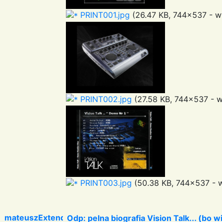
PRINT001.jpg
(26.47 KB, 744x537 - wy
PRINT002.jpg
(27.58 KB, 744x537 - w
PRINT003.jpg
(50.38 KB, 744x537 - w
mateuszExtended
Odp: pelna biografia Vision Talk... (bo 