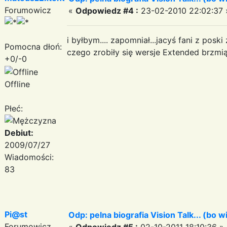
Forumowicz
«
Odpowiedz #4 :
23-02-2010 22:02:37 
i byłbym.... zapomniał...jacyś fani z poski 
Pomocna dłoń:
czego zrobiły się wersje Extended brzmiąc
+0/-0
Offline
Płeć:
Debiut:
2009/07/27
Wiadomości:
83
Pi@st
Odp: pelna biografia Vision Talk... (bo 
Forumowicz
«
Odpowiedz #5 :
02-10-2011 18:10:36 »