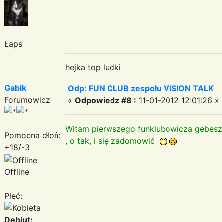
Łaps
hejka top ludki
Gabik
Odp: FUN CLUB zespołu VISION TALK
Forumowicz
«
Odpowiedz #8 :
11-01-2012 12:01:26 »
Witam pierwszego funklubowicza gebes
Pomocna dłoń:
, o tak, i się zadomowić
+18/-3
Offline
Płeć:
Debiut: