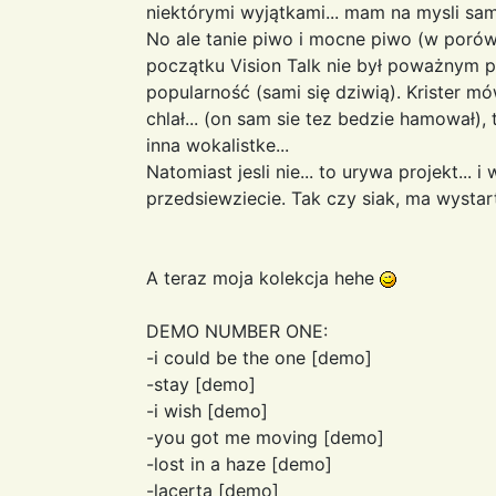
niektórymi wyjątkami... mam na mysli sam
No ale tanie piwo i mocne piwo (w porówn
początku Vision Talk nie był poważnym p
popularność (sami się dziwią). Krister mów
chlał... (on sam sie tez bedzie hamował),
inna wokalistke...
Natomiast jesli nie... to urywa projekt... 
przedsiewziecie. Tak czy siak, ma wysta
A teraz moja kolekcja hehe
DEMO NUMBER ONE:
-i could be the one [demo]
-stay [demo]
-i wish [demo]
-you got me moving [demo]
-lost in a haze [demo]
-lacerta [demo]