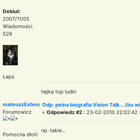
Debiut:
2007/11/05
Wiadomości:
528
Łaps
hejka top ludki
mateuszExtended
Odp: pelna biografia Vision Talk... (bo 
Forumowicz
«
Odpowiedz #2 :
23-02-2010 22:02:42 
np. takie...
Pomocna dłoń: