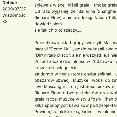
Debiut:
śpiewała więcej, niżeli grała... (może grał
2009/07/27
Od razu wyjaśnię, że "Ballerina (Shanghai
Wiadomości:
Richard Flow) a nie produkcja Vision Tal
83
dowiedziałem
się takich o to rzeczy....:
Początkowo skład grupy tworzyli: Martina,
nagrali "Demo Nr 1", gdzie pokazali swoj
"Dirty Italo Disco", ale nie wszystkie, i n
Zespol zaczal dzialalnosc w 2008 roku i 
krazek do sciagniecia
za darmo w necie (teraz chyba zniknal...)
obszarow Szwecji. Muzyke i wokal do zm
Live Messanger'a, co jest dość ciekawe.
Richard Flow to twórca tekstów, oraz wok
grają raczej muzykę w stylu "dark" (heh t
kilka spokojnych kawalkow pod projekte
Powiem, że niektóre są ładne...i wcale ni