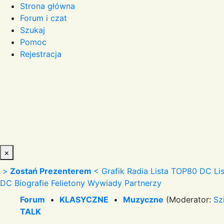
Strona główna
Forum i czat
Szukaj
Pomoc
Rejestracja
×
>
Zostań Prezenterem
<
Grafik Radia
Lista TOP80 DC
Li
DC
Biografie
Felietony
Wywiady
Partnerzy
Forum
•
KLASYCZNE
•
Muzyczne
(Moderator:
Sz
TALK