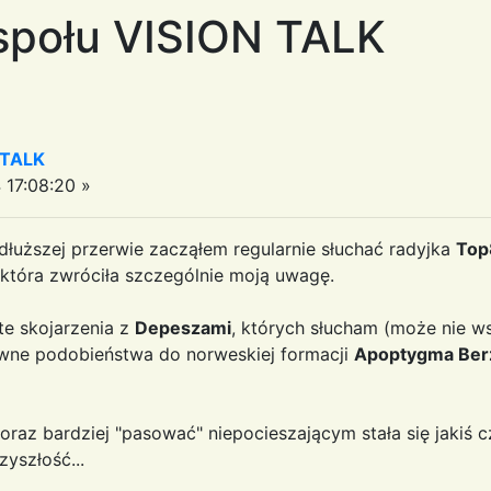
połu VISION TALK
 TALK
17:08:20 »
 dłuższej przerwie zacząłem regularnie słuchać radyjka
Top
 która zwróciła szczególnie moją uwagę.
e skojarzenia z
Depeszami
, których słucham (może nie w
ewne podobieństwa do norweskiej formacji
Apoptygma Ber
oraz bardziej "pasować" niepocieszającym stała się jakiś 
zyszłość...