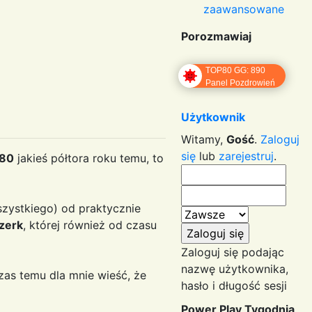
zaawansowane
Porozmawiaj
TOP80 GG: 890
Panel Pozdrowień
Użytkownik
Witamy,
Gość
.
Zaloguj
się
lub
zarejestruj
.
80
jakieś półtora roku temu, to
szystkiego) od praktycznie
zerk
, której również od czasu
Zaloguj się podając
nazwę użytkownika,
czas temu dla mnie wieść, że
hasło i długość sesji
Power Play Tygodnia