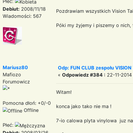
Płeć:
Debiut:
2008/11/18
Pozdrawiam wszystkich Vision 
Wiadomości: 567
Póki my żyjemy i piszemy o nich,
Mariusz80
Odp: FUN CLUB zespołu VISION
Mafiozo
«
Odpowiedz #384 :
22-11-2014 
Forumowicz
Witam!
Pomocna dłoń: +0/-0
konca jako tako nie ma !
Offline
7-io calowa plyta vinylowa juz na
Płeć:
Debiut:
2008/03/26