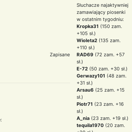
Słuchacze najaktywniej
zamawiający piosenki
w ostatnim tygodniu:
Kropka31
(150 zam.
+105 sł.)
Wioleta2
(135 zam.
+110 sł.)
Zapisane
RAD69
(72 zam. +57
sł.)
E-72
(50 zam. +30 sł.)
Gerwazy101
(48 zam.
+31 sł.)
Arsau6
(25 zam. +15
sł.)
Piotr71
(23 zam. +16
sł.)
A_nia
(23 zam. +19 sł.)
:
tequila1970
(20 zam.