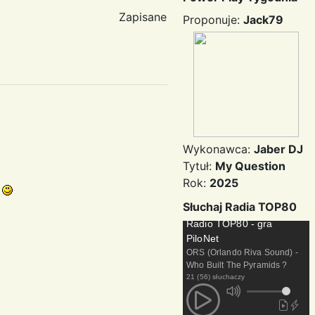
Zapisane
Proponuje:
Jack79
Wykonawca:
Jaber DJ
Tytuł:
My Question
Rok:
2025
a
Słuchaj Radia TOP80
Radio TOP80 - gra
PiloNet
ORS (Orlando Riva Sound) -
Who Built The Pyramids ?
21 (56) słuchaczy