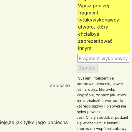
Wpisz poniżej
fragment
tytułu/wykonawcy
utworu, który
chciałbyś
zaprezentować
innym:
System inteligentnie
podpowie piosenki, nawet
Zapisane
jeśli zrobisz literówki.
Wypróbuj, zobacz jak łatwo
teraz znaleźć utwór co do
którego nazwy i pisowni nie
byłeś pewien.
Jeśli Ci się spodoba, podziel
ieję,że jak tylko jego pociecha
się wrażeniami z innymi i
zaproś do wspólnej zabawy