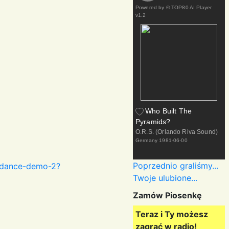
Powered by
© TOP80 AI Player
v1.2
Who Built The
Pyramids?
O.R.S. (Orlando Riva Sound)
Germany
1981-06-00
Poprzednio graliśmy...
s-dance-demo-2?
Twoje ulubione...
Zamów Piosenkę
Teraz i Ty możesz
zagrać w radio!