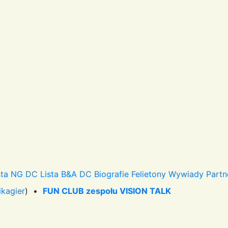
sta NG DC
Lista B&A DC
Biografie
Felietony
Wywiady
Partn
ikagier
) •
FUN CLUB zespołu VISION TALK