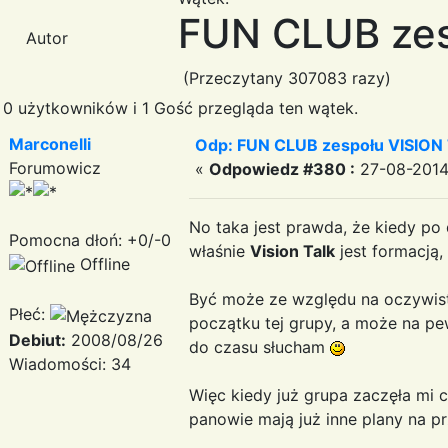
FUN CLUB zes
Autor
(Przeczytany 307083 razy)
0 użytkowników i 1 Gość przegląda ten wątek.
Marconelli
Odp: FUN CLUB zespołu VISION
Forumowicz
«
Odpowiedz #380 :
27-08-2014 
No taka jest prawda, że kiedy po
Pomocna dłoń: +0/-0
właśnie
Vision Talk
jest formacją,
Offline
Być może ze względu na oczywist
Płeć:
początku tej grupy, a może na p
Debiut:
2008/08/26
do czasu słucham
Wiadomości: 34
Więc kiedy już grupa zaczęła mi c
panowie mają już inne plany na pr