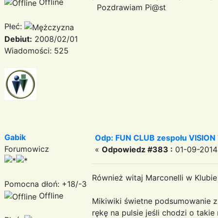
Offline
Pozdrawiam Pi@st
Płeć:
Debiut:
2008/02/01
Wiadomości: 525
Gabik
Odp: FUN CLUB zespołu VISION
Forumowicz
«
Odpowiedz #383 :
01-09-2014 
Również witaj Marconelli w Klubi
Pomocna dłoń: +18/-3
Offline
Mikiwiki świetne podsumowanie zr
rękę na pulsie jeśli chodzi o taki