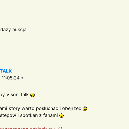
edazy aukcja.
 TALK
11:05:24 »
py Vison Talk
rami ktory warto posluchac i obejrzec
ystepow i spotkan z fanami
bezccennego znaleziska :-)))