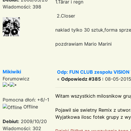
1.Tårar i regn
Wiadomości: 398
2.Closer
naklad tylko 30 sztuk,forma sprz
pozdrawiam Mario Marini
Mikiwiki
Odp: FUN CLUB zespołu VISION
Forumowicz
«
Odpowiedz #385 :
08-05-2015 
Witam wszystkich milosnikow gru
Pomocna dłoń: +6/-1
Offline
Pojawil sie swietny Remix z utwo
Wyjatkowa ilosc fotek grupy z w
Debiut:
2009/10/20
Wiadomości: 302
Dzieki Pi@st za wyszukanie tego 