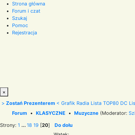
Strona główna
Forum i czat
Szukaj
Pomoc
Rejestracja
×
>
Zostań Prezenterem
<
Grafik Radia
Lista TOP80 DC
Li
Forum
•
KLASYCZNE
•
Muzyczne
(Moderator:
Sz
Strony:
1
...
18
19
[
20
]
Do dołu
Wątek: