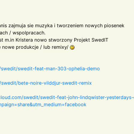
Dennis zajmuja sie muzyka i tworzeniem nowych piosenek
tach / wspolpracach.
t m.in Kristera nowo stworzony Projekt SwedIT
e nowe produkcje / lub remixy/
m/swedit/swedit-feat-man-303-ophelia-demo
swedit/bete-noire-vilddjur-swedit-remix
cloud.com/swedit/swedit-feat-john-lindqwister-yesterday
mpaign=share&utm_medium=facebook