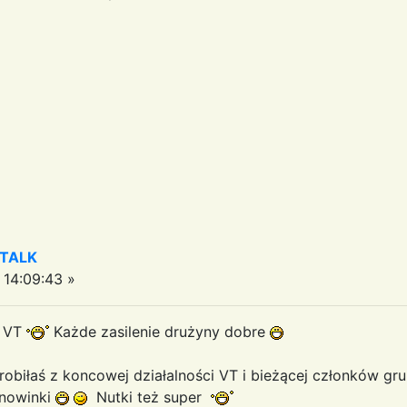
 TALK
14:09:43 »
e VT
Każde zasilenie drużyny dobre
obiłaś z koncowej działalności VT i bieżącej członków gr
e nowinki
Nutki też super