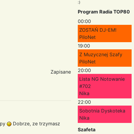
:)
Program Radia TOP80
00:00
ZOSTAŃ DJ-EM!
PiloNet
19:00
Z Muzycznej Szafy
PiloNet
20:00
Zapisane
Lista NG Notowanie
#702
Nika
22:00
Sobotnia Dyskoteka
Nika
upy
Dobrze, ze trzymasz
Szafeta