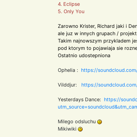
4. Eclipse
5. Only You
Zarowno Krister, Richard jaki i 
ale juz w innych grupach / projek
Takim najnowszym przykladem jes
pod ktorym to pojawiaja sie rozn
Ostatnio udostepniona
Ophelia :
https://soundcloud.co
Vilddjur:
https://soundcloud.com/
Yesterdays Dance:
https://sound
utm_source=soundcloud&utm_ca
Milego odsluchu
Mikiwiki