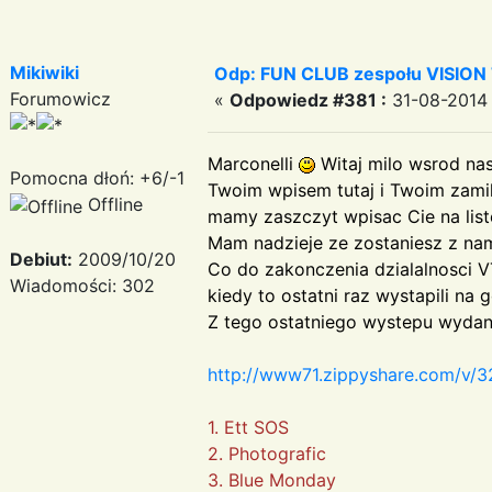
Mikiwiki
Odp: FUN CLUB zespołu VISION
Forumowicz
«
Odpowiedz #381 :
31-08-2014 
Marconelli
Witaj milo wsrod na
Pomocna dłoń: +6/-1
Twoim wpisem tutaj i Twoim zami
Offline
mamy zaszczyt wpisac Cie na lis
Mam nadzieje ze zostaniesz z nam
Debiut:
2009/10/20
Co do zakonczenia dzialalnosci V
Wiadomości: 302
kiedy to ostatni raz wystapili n
Z tego ostatniego wystepu wydana
http://www71.zippyshare.com/v/3
1. Ett SOS
2. Photografic
3. Blue Monday