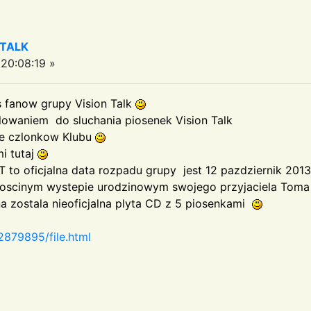
 TALK
20:08:19 »
s fanow grupy Vision Talk
lowaniem do sluchania piosenek Vision Talk
te czlonkow Klubu
i tutaj
T to oficjalna data rozpadu grupy jest 12 pazdziernik 2013
a goscinym wystepie urodzinowym swojego przyjaciela Tom
 zostala nieoficjalna plyta CD z 5 piosenkami
2879895/file.html