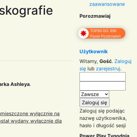
zaawansowane
skografie
Porozmawiaj
TOP80 GG: 890
Panel Pozdrowień
Użytkownik
Witamy,
Gość
.
Zaloguj
się
lub
zarejestruj
.
rka Ashleya
.
Zaloguj się podając
 umieszczone wyłącznie na
nazwę użytkownika,
został wydany wyłącznie dla
hasło i długość sesji
Power Play Tygodnia