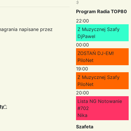
:)
Program Radia TOP80
22:00
 nagrania napisane przez
Z Muzycznej Szafy
DjPawel
00:00
ZOSTAŃ DJ-EM!
PiloNet
19:00
Z Muzycznej Szafy
PiloNet
20:00
Lista NG Notowanie
ty
":
#702
Nika
Szafeta