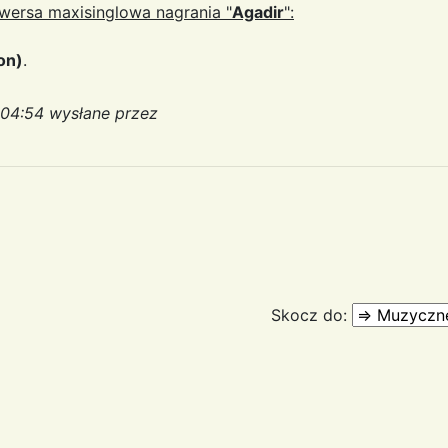
wersa maxisinglowa nagrania "
Agadir
":
ion)
.
:04:54 wysłane przez
Skocz do: