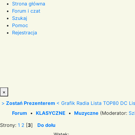
Strona główna
Forum i czat
Szukaj
Pomoc
Rejestracja
×
>
Zostań Prezenterem
<
Grafik Radia
Lista TOP80 DC
Li
Forum
•
KLASYCZNE
•
Muzyczne
(Moderator:
Sz
Strony:
1
2
[
3
]
Do dołu
Wątek: