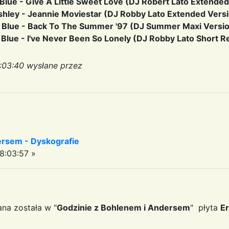
 Blue - Give A Little Sweet Love (DJ Robert Lato Extende
shley - Jeannie Moviestar (DJ Robby Lato Extended Vers
n Blue - Back To The Summer '97 (DJ Summer Maxi Versi
 Blue - I've Never Been So Lonely (DJ Robby Lato Short R
:03:40 wysłane przez
ersem - Dyskografie
8:03:57 »
na została w "
Godzinie z Bohlenem i Andersem
" płyta
E