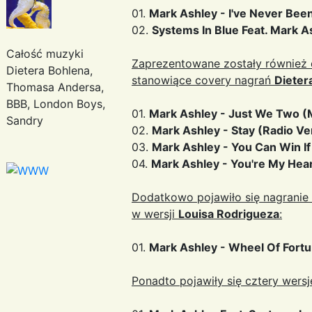
01.
Mark Ashley - I've Never Been
02.
Systems In Blue Feat. Mark A
Całość muzyki
Zaprezentowane zostały również d
Dietera Bohlena,
stanowiące covery nagrań
Dieter
Thomasa Andersa,
BBB, London Boys,
01.
Mark Ashley - Just We Two (
Sandry
02.
Mark Ashley - Stay (Radio Ve
03.
Mark Ashley - You Can Win I
04.
Mark Ashley - You're My Hear
Dodatkowo pojawiło się nagranie
w wersji
Louisa Rodrigueza
:
01.
Mark Ashley - Wheel Of Fort
Ponadto pojawiły się cztery wersje