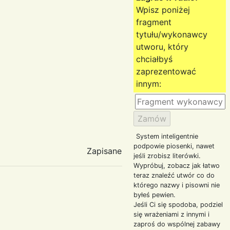
Wpisz poniżej
fragment
tytułu/wykonawcy
utworu, który
chciałbyś
zaprezentować
innym:
System inteligentnie
podpowie piosenki, nawet
Zapisane
jeśli zrobisz literówki.
Wypróbuj, zobacz jak łatwo
teraz znaleźć utwór co do
którego nazwy i pisowni nie
byłeś pewien.
Jeśli Ci się spodoba, podziel
się wrażeniami z innymi i
zaproś do wspólnej zabawy