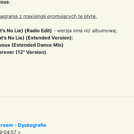
vous
.
agrania z maxisingli promujących tę płytę:
s No Lie) (Radio Edit)
- wersja inna niż albumowa;
t's No Lie) (Extended Version)
;
zvous (Extended Dance Mix)
orever (12'' Version)
.
ersem - Dyskografie
9:04:57 »