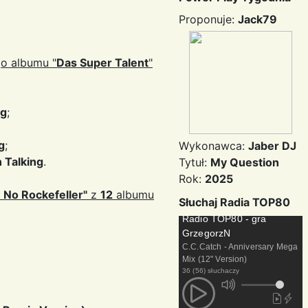
Proponuje:
Jack79
go albumu "
Das Super Talent
"
ng
;
g
;
Wykonawca:
Jaber DJ
 Talking
.
Tytuł:
My Question
Rok:
2025
m No Rockefeller"
z
12
albumu
Słuchaj Radia TOP80
Radio TOP80 - gra
GrzegorzN
C.C.Catch - Anniversary Mega
Mix (12" Version)
36 (56) słuchaczy