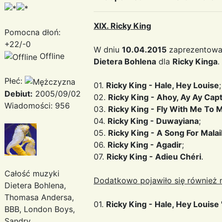
XIX. Ricky King
Pomocna dłoń:
+22/-0
W dniu
10.04.2015
zaprezentowan
Offline
Dietera Bohlena
dla
Ricky Kinga
.
Płeć:
01.
Ricky King - Hale, Hey Louise
;
Debiut:
2005/09/02
02.
Ricky King - Ahoy, Ay Ay Cap
Wiadomości: 956
03.
Ricky King - Fly With Me To 
04.
Ricky King - Duwayiana
;
05.
Ricky King - A Song For Mala
06.
Ricky King - Agadir
;
07.
Ricky King - Adieu Chéri
.
Całość muzyki
Dodatkowo pojawiło się również n
Dietera Bohlena,
Thomasa Andersa,
01.
Ricky King - Hale, Hey Louise 
BBB, London Boys,
Sandry