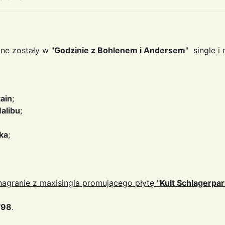
e zostały w "
Godzinie z Bohlenem i Andersem
" single i
tain
;
Malibu
;
ika
;
agranie z maxisingla promującego płytę "
Kult Schlagerpar
'98
.