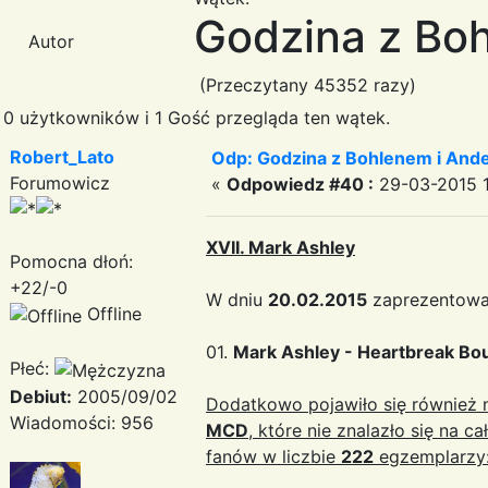
Godzina z Boh
Autor
(Przeczytany 45352 razy)
0 użytkowników i 1 Gość przegląda ten wątek.
Robert_Lato
Odp: Godzina z Bohlenem i And
Forumowicz
«
Odpowiedz #40 :
29-03-2015 1
XVII. Mark Ashley
Pomocna dłoń:
+22/-0
W dniu
20.02.2015
zaprezentowan
Offline
01.
Mark Ashley - Heartbreak Bo
Płeć:
Debiut:
2005/09/02
Dodatkowo pojawiło się również n
Wiadomości: 956
MCD
, które nie znalazło się na ca
fanów w liczbie
222
egzemplarzy