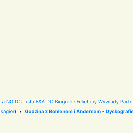
sta NG DC
Lista B&A DC
Biografie
Felietony
Wywiady
Partn
ikagier
) •
Godzina z Bohlenem i Andersem - Dyskografi