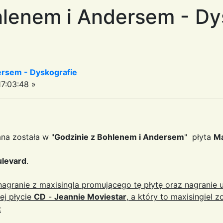
lenem i Andersem - Dy
ersem - Dyskografie
7:03:48 »
a została w "
Godzinie z Bohlenem i Andersem
" płyta
Ma
ulevard
.
agranie z maxisingla promującego tę płytę oraz nagranie
łej płycie
CD
-
Jeannie Moviestar
, a który to maxisingiel 
: