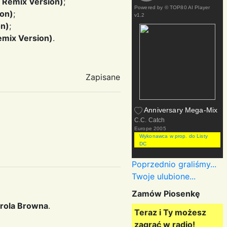
d Remix Version)
;
Powered by
© TOP80 AI Player
ion)
;
v1.2
on)
;
emix Version)
.
Zapisane
Anniversary Mega-Mix
C.C. Catch
Europe
2005
Wykonawca w prop. do Listy
DC
Poprzednio graliśmy...
Twoje ulubione...
Zamów Piosenkę
rrola Browna
.
Teraz i Ty możesz
zagrać w radio!