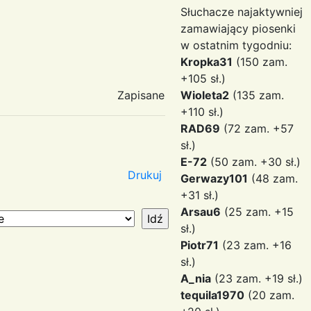
Słuchacze najaktywniej
zamawiający piosenki
w ostatnim tygodniu:
Kropka31
(150 zam.
+105 sł.)
Zapisane
Wioleta2
(135 zam.
+110 sł.)
RAD69
(72 zam. +57
sł.)
E-72
(50 zam. +30 sł.)
Drukuj
Gerwazy101
(48 zam.
+31 sł.)
Arsau6
(25 zam. +15
sł.)
Piotr71
(23 zam. +16
sł.)
A_nia
(23 zam. +19 sł.)
tequila1970
(20 zam.