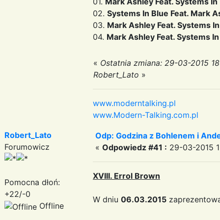
01.
Mark Ashley Feat. Systems In
02.
Systems In Blue Feat. Mark A
03.
Mark Ashley Feat. Systems I
04.
Mark Ashley Feat. Systems In
«
Ostatnia zmiana: 29-03-2015 18
Robert_Lato
»
www.moderntalking.pl
www.Modern-Talking.com.pl
Robert_Lato
Odp: Godzina z Bohlenem i And
Forumowicz
«
Odpowiedz #41 :
29-03-2015 1
XVIII. Errol Brown
Pomocna dłoń:
+22/-0
W dniu
06.03.2015
zaprezentowa
Offline