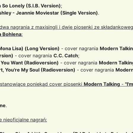
 So Lonely (S.I.B. Version)
;
shley - Jeannie Moviestar (Single Version)
.
wa nagrania z maxisingli i dwie piosenki ze składankowe
a Bohlena
:
Mona Lisa) (Long Version)
- cover nagrania
Modern Talki
rsion)
- cover nagrania
C.C. Catch
;
f You Want (Radioversion)
- cover nagrania
Modern Talkin
t, You're My Soul (Radioversion)
- cover nagrania
Modern
 stanowiące poniekąd cover piosenki
Modern Talking
-
"I'
une
.
 nieoficjalne nagrań: