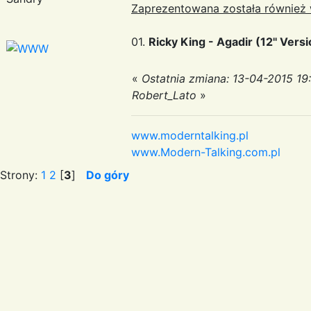
Zaprezentowana została również 
01.
Ricky King - Agadir (12'' Vers
«
Ostatnia zmiana: 13-04-2015 19
Robert_Lato
»
www.moderntalking.pl
www.Modern-Talking.com.pl
Strony:
1
2
[
3
]
Do góry