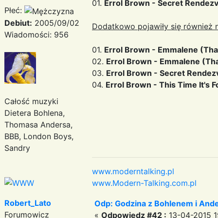
01.
Errol Brown - Secret Rendez
Płeć:
Debiut:
2005/09/02
Dodatkowo pojawiły się również n
Wiadomości: 956
01.
Errol Brown - Emmalene (That'
02.
Errol Brown - Emmalene (Tha
03.
Errol Brown - Secret Rende
04.
Errol Brown - This Time It's F
Całość muzyki
Dietera Bohlena,
Thomasa Andersa,
BBB, London Boys,
Sandry
www.moderntalking.pl
www.Modern-Talking.com.pl
Robert_Lato
Odp: Godzina z Bohlenem i And
Forumowicz
«
Odpowiedz #42 :
13-04-2015 1