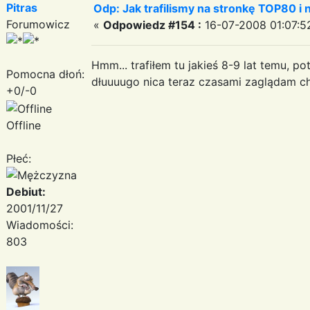
Pitras
Odp: Jak trafilismy na stronkę TOP80 i n
Forumowicz
«
Odpowiedz #154 :
16-07-2008 01:07:5
Hmm... trafiłem tu jakieś 8-9 lat temu, p
Pomocna dłoń:
dłuuuugo nica teraz czasami zaglądam
+0/-0
Offline
Płeć:
Debiut:
2001/11/27
Wiadomości:
803