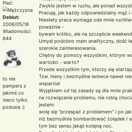
Płeć:
Zwykle jestem w ruchu, ale ponad wszys
Pracuję, jak każdy odpowiedzialny mąż i 
Debiut:
Niestety praca wymaga ode mnie ruchliwo
2008/05/18
poważnie -
Wiadomości:
bywam krótko, ale na szczęście weekend
844
Umysł podobno mam analityczny, dość ła
szerokie zainteresowania.
Chętny do pomocy wszystkim, którym wa
wartości - warto?
Przede wszystkim tym, ktorzy się startają
Tzw. hieny i bezmyślne leniwce nawet ni
to nie
wsparcia!
pampers z
Wyjątkiem od tej zasady są dla mnie prakt
jakimś co
na rozwiązanie problemu, nie robią choc
nieco tylko
jestem:
podusia :)
wolę się "przespać z problemem" i po ja
niż bezmyślnie bombardować żołądek i s
tym bez sensu jakąś kolejną noc.