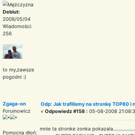
Debiut:
2008/05/04
Wiadomości:
256
to my,zawsze
pogodni :)
Zgaga-on
Odp: Jak trafilismy na stronkę TOP80 i n
Forumowicz
«
Odpowiedz #158 :
05-08-2008 21:08:3
mnie ta stronke zonka pokazala................
Pomocna dłoń: