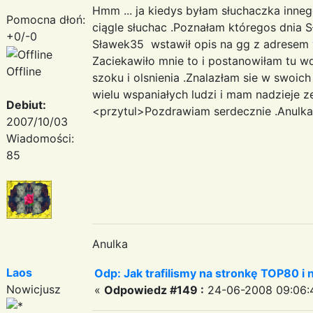
Hmm ... ja kiedys byłam słuchaczka inneg
Pomocna dłoń:
ciągle słuchac .Poznałam któregos dnia Sł
+0/-0
Sławek35 wstawił opis na gg z adresem
Zaciekawiło mnie to i postanowiłam tu 
Offline
szoku i olsnienia .Znalazłam sie w swoich
wielu wspaniałych ludzi i mam nadzieje z
Debiut:
<przytul>Pozdrawiam serdecznie .Anulk
2007/10/03
Wiadomości:
85
Anulka
Laos
Odp: Jak trafilismy na stronkę TOP80 i n
Nowicjusz
«
Odpowiedz #149 :
24-06-2008 09:06: