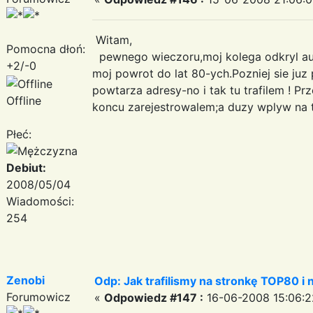
Witam,
Pomocna dłoń:
pewnego wieczoru,moj kolega odkryl audy
+2/-0
moj powrot do lat 80-ych.Pozniej sie ju
powtarza adresy-no i tak tu trafilem ! Pr
Offline
koncu zarejestrowalem;a duzy wplyw na 
Płeć:
Debiut:
2008/05/04
Wiadomości:
254
Zenobi
Odp: Jak trafilismy na stronkę TOP80 i n
Forumowicz
«
Odpowiedz #147 :
16-06-2008 15:06:2