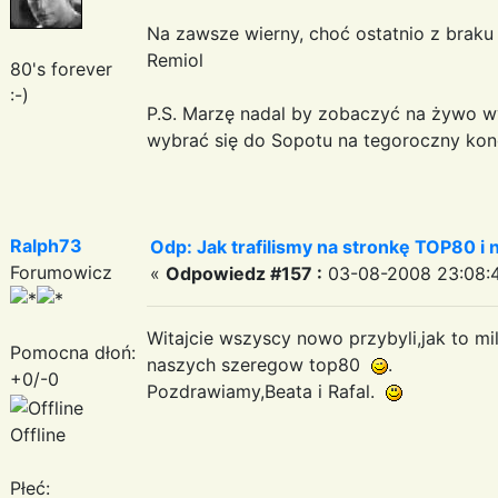
Na zawsze wierny, choć ostatnio z braku 
Remiol
80's forever
:-)
P.S. Marzę nadal by zobaczyć na żywo w
wybrać się do Sopotu na tegoroczny konc
Ralph73
Odp: Jak trafilismy na stronkę TOP80 i n
Forumowicz
«
Odpowiedz #157 :
03-08-2008 23:08:
Witajcie wszyscy nowo przybyli,jak to mi
Pomocna dłoń:
naszych szeregow top80
.
+0/-0
Pozdrawiamy,Beata i Rafal.
Offline
Płeć: