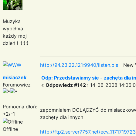
Muzyka
wypełnia
każdy mój
dzień ! :):):)
http://94.23.22.121:9940/listen.pls
- New 
misiaczek
Odp: Przedstawiamy sie - zachęta dla in
Forumowicz
«
Odpowiedz #142 :
14-06-2008 14:06:0
Pomocna dłoń:
zapomniałem DOŁĄCZYĆ do misiaczkow
+2/-1
zachęty dla innych
Offline
http://ftp2.server7757.net/ecv_11717197