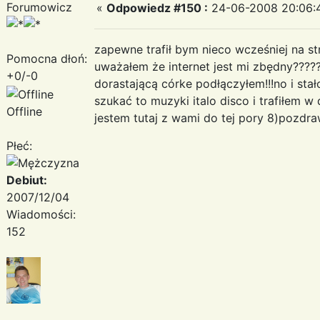
Forumowicz
«
Odpowiedz #150 :
24-06-2008 20:06:
zapewne trafił bym nieco wcześniej na str
Pomocna dłoń:
uważałem że internet jest mi zbędny?????!!
+0/-0
dorastającą córke podłączyłem!!!no i stał
szukać to muzyki italo disco i trafiłem w d
Offline
jestem tutaj z wami do tej pory 8)pozdr
Płeć:
Debiut:
2007/12/04
Wiadomości:
152