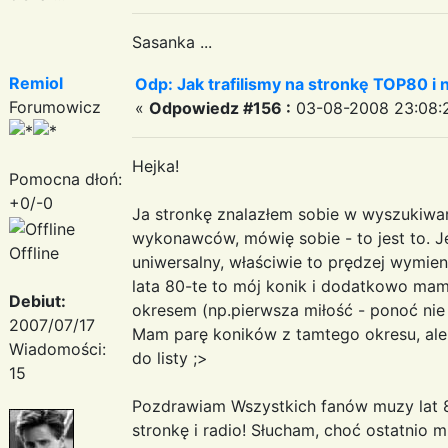
Sasanka ...
Remiol
Odp: Jak trafilismy na stronkę TOP80 i n
Forumowicz
«
Odpowiedz #156 :
03-08-2008 23:08:
Hejka!
Pomocna dłoń:
+0/-0
Ja stronkę znalazłem sobie w wyszukiwar
wykonawców, mówię sobie - to jest to. J
Offline
uniwersalny, właściwie to prędzej wymienię
lata 80-te to mój konik i dodatkowo ma
Debiut:
okresem (np.pierwsza miłość - ponoć nie 
2007/07/17
Mam parę koników z tamtego okresu, ale
Wiadomości:
do listy ;>
15
Pozdrawiam Wszystkich fanów muzy lat 8
stronkę i radio! Słucham, choć ostatnio m