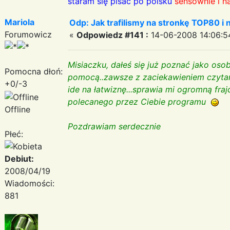
staram się pisać po polsku
sensownie i n
Mariola
Odp: Jak trafilismy na stronkę TOP80 i n
Forumowicz
«
Odpowiedz #141 :
14-06-2008 14:06:5
Misiaczku, dałeś się już poznać jako osob
Pomocna dłoń:
pomocą..zawsze z zaciekawieniem czytam T
+0/-3
ide na łatwiznę...sprawia mi ogromną fra
polecanego przez Ciebie programu
Offline
Pozdrawiam serdecznie
Płeć:
Debiut:
2008/04/19
Wiadomości:
881