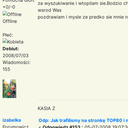
za wyszukiwanie i wtopilam sie.Bodzio c
+0/-0
wsrod Was
pozdrawiam i mysle ze predko sie mnie 
Offline
Płeć:
Debiut:
2008/07/03
Wiadomości:
155
KASIA Z
izabelka
Odp: Jak trafilismy na stronkę TOP80 i n
Forumowicz
«
Odpowiedz #153 :
05-07-2008 19:07:3