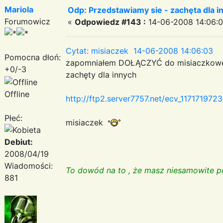
Mariola
Odp: Przedstawiamy sie - zachęta dla in
Forumowicz
«
Odpowiedz #143 :
14-06-2008 14:06:0
Cytat: misiaczek 14-06-2008 14:06:03
Pomocna dłoń:
zapomniałem DOŁĄCZYĆ do misiaczkow
+0/-3
zachęty dla innych
Offline
http://ftp2.server7757.net/ecv_11717197
Płeć:
misiaczek
Debiut:
2008/04/19
Wiadomości:
To dowód na to , że masz niesamowite 
881