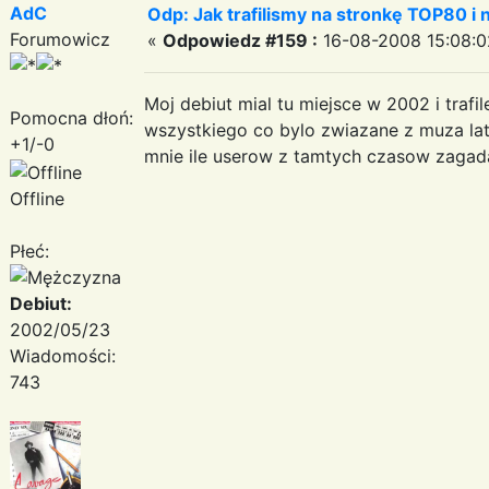
AdC
Odp: Jak trafilismy na stronkę TOP80 i n
Forumowicz
«
Odpowiedz #159 :
16-08-2008 15:08:0
Moj debiut mial tu miejsce w 2002 i traf
Pomocna dłoń:
wszystkiego co bylo zwiazane z muza lat 
+1/-0
mnie ile userow z tamtych czasow zagada 
Offline
Płeć:
Debiut:
2002/05/23
Wiadomości:
743