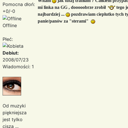
Witam
jak tutaj trafiłam ? Całkiem przyp
Pomocna dłoń:
mi linka na GG , dooooobrze zrobił
tego j
+0/-0
najbardziej ...
pozdrawiam cieplutko tych tyl
panie/panów za "sterami"
Offline
Płeć:
Debiut:
2008/07/23
Wiadomości: 1
Od muzyki
piękniejsza
jest tylko
cisza ...