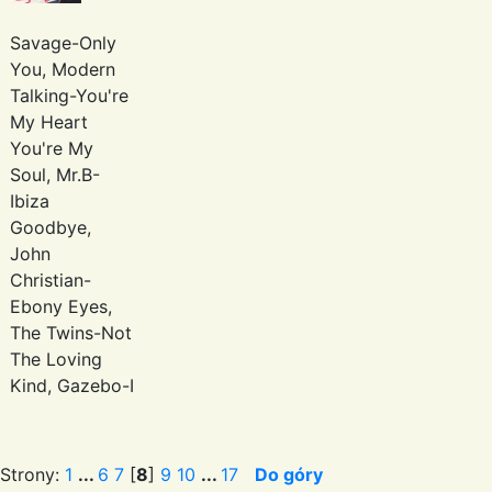
Savage-Only
You, Modern
Talking-You're
My Heart
You're My
Soul, Mr.B-
Ibiza
Goodbye,
John
Christian-
Ebony Eyes,
The Twins-Not
The Loving
Kind, Gazebo-I
Strony:
1
...
6
7
[
8
]
9
10
...
17
Do góry