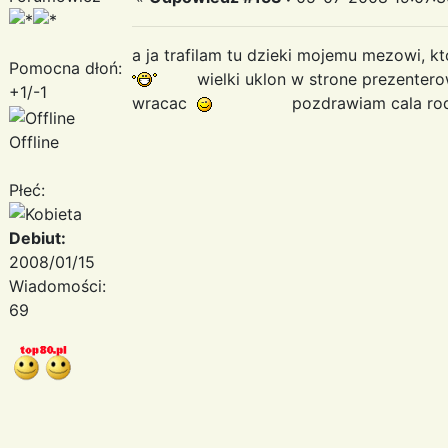
a ja trafilam tu dzieki mojemu mezowi, kt
Pomocna dłoń:
wielki uklon w strone prezenterow, 
+1/-1
wracac
pozdrawiam cala rodz
Offline
Płeć:
Debiut:
2008/01/15
Wiadomości:
69