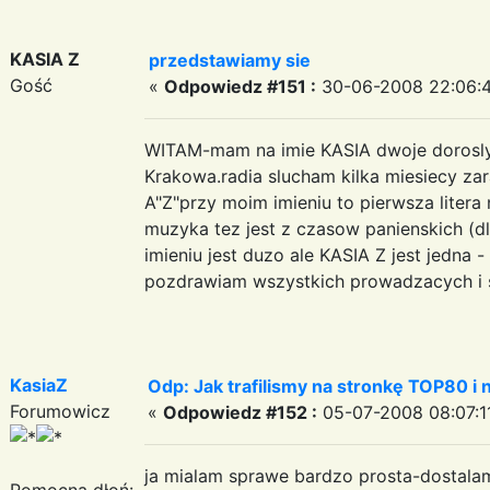
KASIA Z
przedstawiamy sie
Gość
«
Odpowiedz #151 :
30-06-2008 22:06:4
WITAM-mam na imie KASIA dwoje dorosly
Krakowa.radia slucham kilka miesiecy zara
A"Z"przy moim imieniu to pierwsza litera
muzyka tez jest z czasow panienskich (dl
imieniu jest duzo ale KASIA Z jest jedna -
pozdrawiam wszystkich prowadzacych i
KasiaZ
Odp: Jak trafilismy na stronkę TOP80 i n
Forumowicz
«
Odpowiedz #152 :
05-07-2008 08:07:1
ja mialam sprawe bardzo prosta-dostalam
Pomocna dłoń: