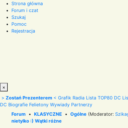
Strona główna
Forum i czat
Szukaj
Pomoc
Rejestracja
×
>
Zostań Prezenterem
<
Grafik Radia
Lista TOP80 DC
Li
DC
Biografie
Felietony
Wywiady
Partnerzy
Forum
•
KLASYCZNE
•
Ogólne
(Moderator:
Szika
nietylko :) Wątki różne