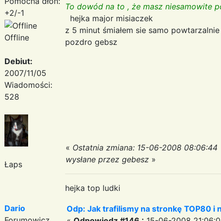
Pomocna dłoń:
To dowód na to , że masz niesamowite 
+2/-1
hejka major misiaczek
z 5 minut śmiałem sie samo powtarzalnie
Offline
pozdro gebsz
Debiut:
2007/11/05
Wiadomości:
528
«
Ostatnia zmiana: 15-06-2008 08:06:44
wysłane przez gebesz
»
Łaps
hejka top ludki
Dario
Odp: Jak trafilismy na stronkę TOP80 i n
Forumowicz
«
Odpowiedz #146 :
15-06-2008 21:06:0