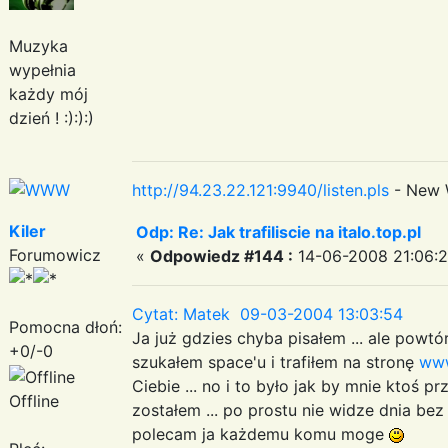
Muzyka
wypełnia
każdy mój
dzień ! :):):)
http://94.23.22.121:9940/listen.pls
- New 
Kiler
Odp: Re: Jak trafiliscie na italo.top.pl
Forumowicz
«
Odpowiedz #144 :
14-06-2008 21:06:2
Cytat: Matek 09-03-2004 13:03:54
Pomocna dłoń:
Ja już gdzies chyba pisałem ... ale powtór
+0/-0
szukałem space'u i trafiłem na stronę
www
Ciebie ... no i to było jak by mnie ktoś pr
Offline
zostałem ... po prostu nie widze dnia bez 
polecam ja każdemu komu moge