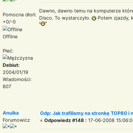
Dawno, dawno temu na komputerze któreg
Pomocna dłoń:
Disco. To wystarczyło.
Potem zjazdy, k
+0/-0
Offline
Płeć:
Debiut:
2004/01/19
Wiadomości:
807
Anulka
Odp: Jak trafilismy na stronkę TOP80 i n
Forumowicz
«
Odpowiedz #148 :
17-06-2008 15:06:0