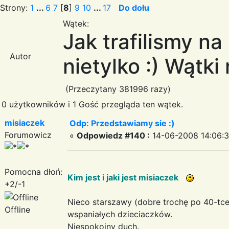
Strony:
1
...
6
7
[
8
]
9
10
...
17
Do dołu
Wątek:
Jak trafilismy n
Autor
nietylko :) Wątki
(Przeczytany 381996 razy)
0 użytkowników i 1 Gość przegląda ten wątek.
misiaczek
Odp: Przedstawiamy sie :)
Forumowicz
«
Odpowiedz #140 :
14-06-2008 14:06:3
Pomocna dłoń:
Kim jest i jaki jest misiaczek
+2/-1
Nieco starszawy (dobre trochę po 40-tce
Offline
wspaniałych dzieciaczków.
Niespokojny duch.