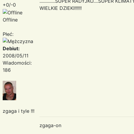
.............SUPER RADYJKO....SUPER KLIM
+0/-0
WIELKIE DZIEKI!!!!!!
Offline
Płeć:
Debiut:
2008/05/11
Wiadomości:
186
zgaga i tyle !!!
zgaga-on