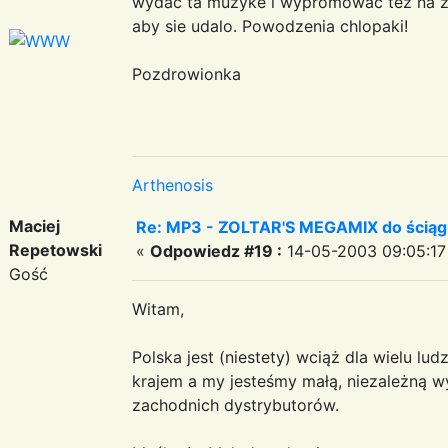
wydac ta muzyke i wypromowac tez na zac
aby sie udalo. Powodzenia chlopaki!
Pozdrowionka
Arthenosis
Maciej
Re: MP3 - ZOLTAR'S MEGAMIX do ściąg
Repetowski
«
Odpowiedz #19 :
14-05-2003 09:05:17
Gość
Witam,
Polska jest (niestety) wciąż dla wielu l
krajem a my jesteśmy małą, niezależną w
zachodnich dystrybutorów.