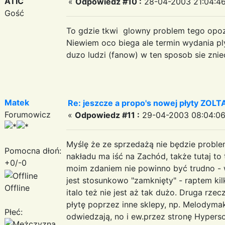
ATIC
«
Odpowiedz #10 :
28-04-2003 21:04:46
Gość
To gdzie tkwi glowny problem tego opozn
Niewiem oco biega ale termin wydania ply
duzo ludzi (fanow) w ten sposob sie znie
Matek
Re: jeszcze a propo's nowej płyty ZOLTAR'
Forumowicz
«
Odpowiedz #11 :
29-04-2003 08:04:06
Myślę że ze sprzedażą nie będzie proble
Pomocna dłoń:
nakładu ma iść na Zachód, także tutaj to 
+0/-0
moim zdaniem nie powinno być trudno - 
jest stosunkowo "zamknięty" - raptem kilk
Offline
italo też nie jest aż tak dużo. Druga rz
płytę poprzez inne sklepy, np. Melodymak
Płeć:
odwiedzają, no i ew.przez stronę Hypers