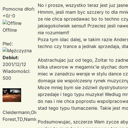
No i prosze, wszystko teraz jest juz jasne
Pomocna dłoń:
Hmmm, jesli mam byc szczery to dla mni
+0/-0
ze nie chca sprzedawac bo to techno czy 
jakiegokolwiek sensu!! Przeciez jesli nawet
Offline
nie rozumiem!!
Poza tym idac dalej, w takim razie Ander
Płeć:
techno czy trance a jednak sprzedaja, d
Debiut:
Abstrachujac juz od tego, Zoltar to zadn
2001/12/12
kilka utworow w megamix'ie slychac domi
Wiadomości:
miec w zanadrzu wersje w stylu dance cz
500
domaga sie wspolczesny rynek muzyczny,
Moze mniej bym sie zdziwil dystrybutor
sprzedaje i tego typu muzyke! Wedlug mn
do nas i nie chca poprostu wspolpracowac
stad tego typu tlumaczenie. Takie jest mo
Cleidermann,Oldfield,Enigma,Deep
Forest,TD,Namlook
Podsumowujac, szczerze Wam zycze aby ud