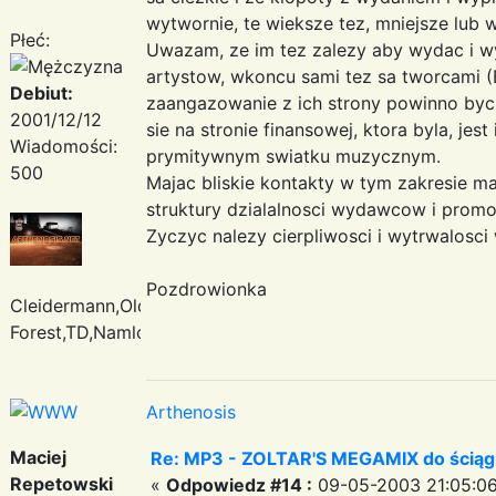
wytwornie, te wieksze tez, mniejsze lub w
Płeć:
Uwazam, ze im tez zalezy aby wydac i wy
artystow, wkoncu sami tez sa tworcami (
Debiut:
zaangazowanie z ich strony powinno byc
2001/12/12
sie na stronie finansowej, ktora byla, je
Wiadomości:
prymitywnym swiatku muzycznym.
500
Majac bliskie kontakty w tym zakresie m
struktury dzialalnosci wydawcow i promot
Zyczyc nalezy cierpliwosci i wytrwalosc
Pozdrowionka
Cleidermann,Oldfield,Enigma,Deep
Forest,TD,Namlook
Arthenosis
Maciej
Re: MP3 - ZOLTAR'S MEGAMIX do ściąg
Repetowski
«
Odpowiedz #14 :
09-05-2003 21:05:06