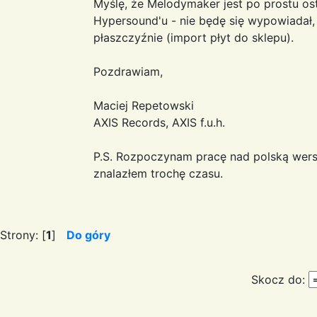
Myślę, że Melodymaker jest po prostu os
Hypersound'u - nie będę się wypowiadał,
płaszczyźnie (import płyt do sklepu).
Pozdrawiam,
Maciej Repetowski
AXIS Records, AXIS f.u.h.
P.S. Rozpoczynam pracę nad polską wers
znalazłem trochę czasu.
Strony: [
1
]
Do góry
Skocz do: