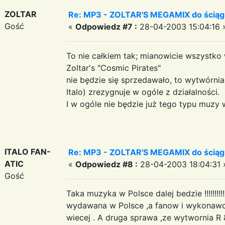
ZOLTAR
Re: MP3 - ZOLTAR'S MEGAMIX do ściąg
Gość
«
Odpowiedz #7 :
28-04-2003 15:04:16 
To nie całkiem tak; mianowicie wszystko w
Zoltar's "Cosmic Pirates"
nie będzie się sprzedawało, to wytwórni
Italo) zrezygnuje w ogóle z działalności.
I w ogóle nie będzie już tego typu muzy 
ITALO FAN-
Re: MP3 - ZOLTAR'S MEGAMIX do ściąg
ATIC
«
Odpowiedz #8 :
28-04-2003 18:04:31 
Gość
Taka muzyka w Polsce dalej bedzie !!!!!!!!!!!
wydawana w Polsce ,a fanow i wykonawco
wiecej . A druga sprawa ,ze wytwornia R & R