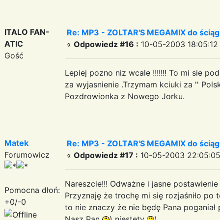
ITALO FAN-
Re: MP3 - ZOLTAR'S MEGAMIX do ściąg
ATIC
«
Odpowiedz #16 :
10-05-2003 18:05:12
Gość
Lepiej pozno niz wcale !!!!!!! To mi sie 
za wyjasnienie .Trzymam kciuki za '' Polsk
Pozdrowionka z Nowego Jorku.
Matek
Re: MP3 - ZOLTAR'S MEGAMIX do ściąg
Forumowicz
«
Odpowiedz #17 :
10-05-2003 22:05:05
Nareszcie!!! Odważne i jasne postawienie 
Pomocna dłoń:
Przyznaję że trochę mi się rozjaśniło po 
+0/-0
to nie znaczy że nie będę Pana pogania
Nasz Pan
) niestety
)