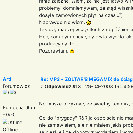
mnie zależne. Wiem, że nie jest łatwo w
problemy, domniemywam, że stąd właśnie 
dosyła zamówionych płyt na czas...?)
Naprawdę nie wiem.
Tak czy inaczej wszystkich za opóźnieni
Heh, sam bym chciał, by płyta wyszła jak
produkcyjny itp...
Pozdrawiam.
Arti
Re: MP3 - ZOLTAR'S MEGAMIX do ściąg
Forumowicz
«
Odpowiedz #13 :
29-04-2003 16:04:59
No musze przyznac, ze swietny ten mix, p
Pomocna dłoń:
+0/-0
Co do "brygady" R&R ja osobiscie nie ma
nie zamawialem, ale nie mialem jakis pr
Offline
sa ciezkie i ze klopoty z wydaniem i w