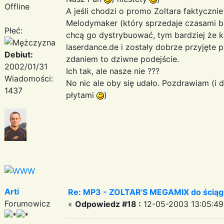
Offline
A jeśli chodzi o promo Zoltara faktyczni
Melodymaker (który sprzedaje czasami b
Płeć:
chcą go dystrybuować, tym bardziej że k
laserdance.de i zostały dobrze przyjęte
Debiut:
zdaniem to dziwne podejście.
2002/01/31
Ich tak, ale nasze nie ???
Wiadomości:
No nic ale oby się udało. Pozdrawiam (i da
1437
płytami
)
Arti
Re: MP3 - ZOLTAR'S MEGAMIX do ściąg
Forumowicz
«
Odpowiedz #18 :
12-05-2003 13:05:49