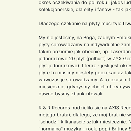
okres oczekiwania do pol roku i jakos ludz
kolekcjonerskie, dla elity i fanow - tak j
Dlaczego czekanie na plyty musi tyle trw
My nie jestesmy, na Boga, zadnym Empik
plyty sprowadzamy na indywidualne zamo
takim poziomie jak obecnie, np. Laserda
jednorazowo 20 plyt (polhurt) w ZYX Ge
plyt jednorazowo). I teraz - jesli jest o
plyte to musimy niestety poczekac az tak
wowczas je sprowadzamy. A to czasem tr
miesiecznie, gdybysmy chcieli utrzymywa
dawno bysmy zbankrutowali.
R & R Records podzielilo sie na AXIS Rec
mojego brata), dlatego, ze moj brat nie w
"schodzi" kilkanascie sztuk miesiecznie.
"normalna" muzyka - rock, pop i Britney 