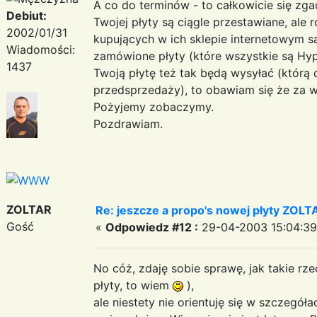
A co do terminów - to całkowicie się zga
Debiut:
Twojej płyty są ciągle przestawiane, ale 
2002/01/31
kupujących w ich sklepie internetowym są
Wiadomości:
zamówione płyty (które wszystkie są Hyp
1437
Twoją płytę też tak będą wysyłać (którą
przedsprzedaży), to obawiam się że za wie
Pożyjemy zobaczymy.
Pozdrawiam.
ZOLTAR
Re: jeszcze a propo's nowej płyty ZOLTAR'
Gość
«
Odpowiedz #12 :
29-04-2003 15:04:39
No cóż, zdaję sobie sprawę, jak takie rze
płyty, to wiem
),
ale niestety nie orientuję się w szczegóła