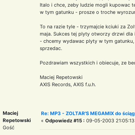
Italo i chce, zeby ludzie mogli kupowac 
w tym gatunku - prosze o troche wyrozumi
To na razie tyle - trzymajcie kciuki za Z
maja. Sukces tej plyty otworzy drzwi dl
- chcemy wydawac plyty w tym gatunku, 
sprzedac.
Pozdrawiam wszystkich i obiecuje, ze bed
Maciej Repetowski
AXIS Records, AXIS f.u.h.
Maciej
Re: MP3 - ZOLTAR'S MEGAMIX do ściąg
Repetowski
«
Odpowiedz #15 :
09-05-2003 21:05:13
Gość