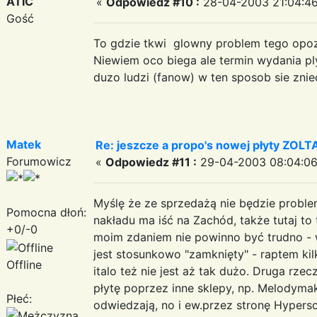
ATIC
«
Odpowiedz #10 :
28-04-2003 21:04:46
Gość
To gdzie tkwi glowny problem tego opozn
Niewiem oco biega ale termin wydania ply
duzo ludzi (fanow) w ten sposob sie znie
Matek
Re: jeszcze a propo's nowej płyty ZOLTAR'
Forumowicz
«
Odpowiedz #11 :
29-04-2003 08:04:06
Myślę że ze sprzedażą nie będzie proble
Pomocna dłoń:
nakładu ma iść na Zachód, także tutaj to 
+0/-0
moim zdaniem nie powinno być trudno - 
jest stosunkowo "zamknięty" - raptem kilk
Offline
italo też nie jest aż tak dużo. Druga rz
płytę poprzez inne sklepy, np. Melodymak
Płeć:
odwiedzają, no i ew.przez stronę Hypers