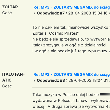
ZOLTAR
Re: MP3 - ZOLTAR'S MEGAMIX do ściąg
Gość
«
Odpowiedz #7 :
28-04-2003 15:04:16 
To nie całkiem tak; mianowicie wszystko w
Zoltar's "Cosmic Pirates"
nie będzie się sprzedawało, to wytwórni
Italo) zrezygnuje w ogóle z działalności.
I w ogóle nie będzie już tego typu muzy 
ITALO FAN-
Re: MP3 - ZOLTAR'S MEGAMIX do ściąg
ATIC
«
Odpowiedz #8 :
28-04-2003 18:04:31 
Gość
Taka muzyka w Polsce dalej bedzie !!!!!!!!!!!
wydawana w Polsce ,a fanow i wykonawco
wiecej . A druga sprawa ,ze wytwornia R & R