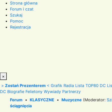
Strona główna
Forum i czat
Szukaj
Pomoc
Rejestracja
×
>
Zostań Prezenterem
<
Grafik Radia
Lista TOP80 DC
Li
DC
Biografie
Felietony
Wywiady
Partnerzy
Forum
•
KLASYCZNE
•
Muzyczne
(Moderator:
Sz
ściągnięcia