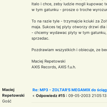
Italo i chce, zeby ludzie mogli kupowac 
w tym gatunku - prosze o troche wyrozumi
To na razie tyle - trzymajcie kciuki za Z
maja. Sukces tej plyty otworzy drzwi dl
- chcemy wydawac plyty w tym gatunku, 
sprzedac.
Pozdrawiam wszystkich i obiecuje, ze bed
Maciej Repetowski
AXIS Records, AXIS f.u.h.
Maciej
Re: MP3 - ZOLTAR'S MEGAMIX do ściąg
Repetowski
«
Odpowiedz #15 :
09-05-2003 21:05:13
Gość