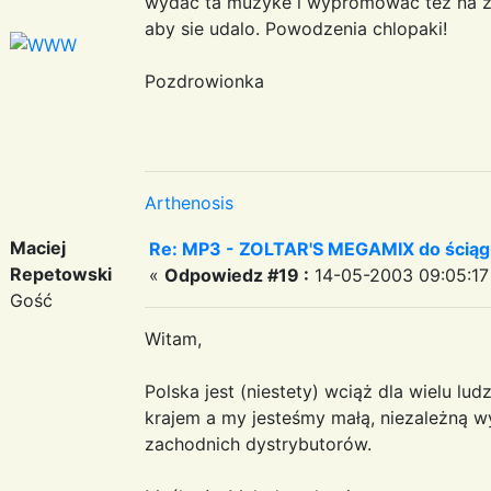
wydac ta muzyke i wypromowac tez na zac
aby sie udalo. Powodzenia chlopaki!
Pozdrowionka
Arthenosis
Maciej
Re: MP3 - ZOLTAR'S MEGAMIX do ściąg
Repetowski
«
Odpowiedz #19 :
14-05-2003 09:05:17
Gość
Witam,
Polska jest (niestety) wciąż dla wielu l
krajem a my jesteśmy małą, niezależną w
zachodnich dystrybutorów.