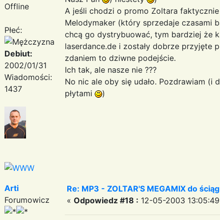
Offline
A jeśli chodzi o promo Zoltara faktyczni
Melodymaker (który sprzedaje czasami b
Płeć:
chcą go dystrybuować, tym bardziej że k
laserdance.de i zostały dobrze przyjęte
Debiut:
zdaniem to dziwne podejście.
2002/01/31
Ich tak, ale nasze nie ???
Wiadomości:
No nic ale oby się udało. Pozdrawiam (i da
1437
płytami
)
Arti
Re: MP3 - ZOLTAR'S MEGAMIX do ściąg
Forumowicz
«
Odpowiedz #18 :
12-05-2003 13:05:49