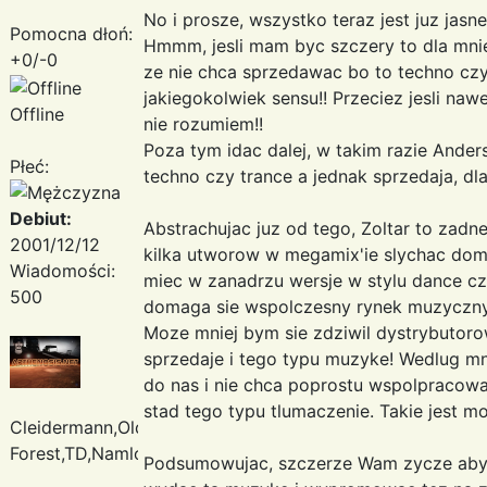
No i prosze, wszystko teraz jest juz jasne
Pomocna dłoń:
Hmmm, jesli mam byc szczery to dla mni
+0/-0
ze nie chca sprzedawac bo to techno czy 
jakiegokolwiek sensu!! Przeciez jesli nawet
Offline
nie rozumiem!!
Poza tym idac dalej, w takim razie Ander
Płeć:
techno czy trance a jednak sprzedaja, d
Debiut:
Abstrachujac juz od tego, Zoltar to zadn
2001/12/12
kilka utworow w megamix'ie slychac domi
Wiadomości:
miec w zanadrzu wersje w stylu dance cz
500
domaga sie wspolczesny rynek muzyczny,
Moze mniej bym sie zdziwil dystrybutor
sprzedaje i tego typu muzyke! Wedlug mn
do nas i nie chca poprostu wspolpracowac
stad tego typu tlumaczenie. Takie jest mo
Cleidermann,Oldfield,Enigma,Deep
Forest,TD,Namlook
Podsumowujac, szczerze Wam zycze aby ud