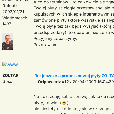
A co do terminów - to całkowicie się zga
Debiut:
Twojej płyty są ciągle przestawiane, ale 
2002/01/31
kupujących w ich sklepie internetowym są
Wiadomości:
zamówione płyty (które wszystkie są Hyp
1437
Twoją płytę też tak będą wysyłać (którą
przedsprzedaży), to obawiam się że za wie
Pożyjemy zobaczymy.
Pozdrawiam.
ZOLTAR
Re: jeszcze a propo's nowej płyty ZOLTAR'
Gość
«
Odpowiedz #12 :
29-04-2003 15:04:39
No cóż, zdaję sobie sprawę, jak takie rze
płyty, to wiem
),
ale niestety nie orientuję się w szczegóła