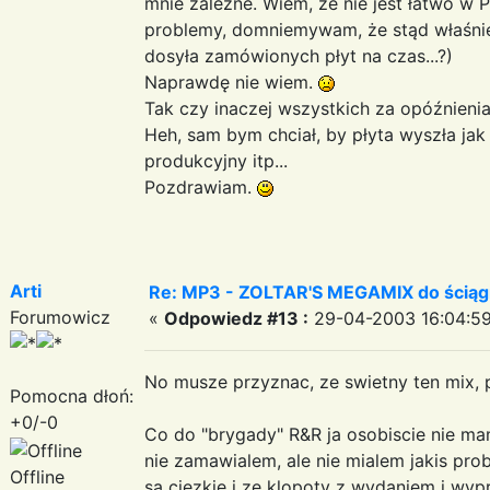
mnie zależne. Wiem, że nie jest łatwo w
problemy, domniemywam, że stąd właśnie 
dosyła zamówionych płyt na czas...?)
Naprawdę nie wiem.
Tak czy inaczej wszystkich za opóźnieni
Heh, sam bym chciał, by płyta wyszła jak
produkcyjny itp...
Pozdrawiam.
Arti
Re: MP3 - ZOLTAR'S MEGAMIX do ściąg
Forumowicz
«
Odpowiedz #13 :
29-04-2003 16:04:59
No musze przyznac, ze swietny ten mix, p
Pomocna dłoń:
+0/-0
Co do "brygady" R&R ja osobiscie nie ma
nie zamawialem, ale nie mialem jakis pr
Offline
sa ciezkie i ze klopoty z wydaniem i w