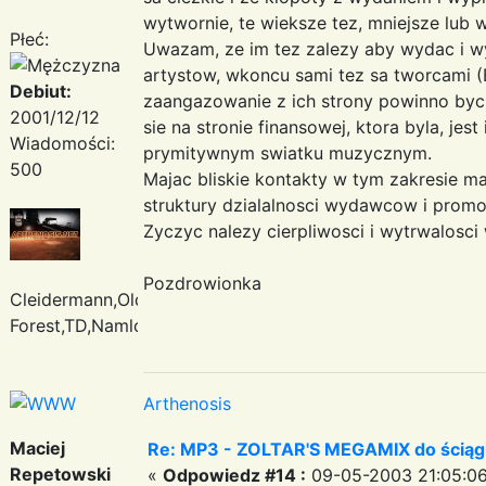
wytwornie, te wieksze tez, mniejsze lub w
Płeć:
Uwazam, ze im tez zalezy aby wydac i wy
artystow, wkoncu sami tez sa tworcami (
Debiut:
zaangazowanie z ich strony powinno byc
2001/12/12
sie na stronie finansowej, ktora byla, je
Wiadomości:
prymitywnym swiatku muzycznym.
500
Majac bliskie kontakty w tym zakresie m
struktury dzialalnosci wydawcow i promot
Zyczyc nalezy cierpliwosci i wytrwalosc
Pozdrowionka
Cleidermann,Oldfield,Enigma,Deep
Forest,TD,Namlook
Arthenosis
Maciej
Re: MP3 - ZOLTAR'S MEGAMIX do ściąg
Repetowski
«
Odpowiedz #14 :
09-05-2003 21:05:06