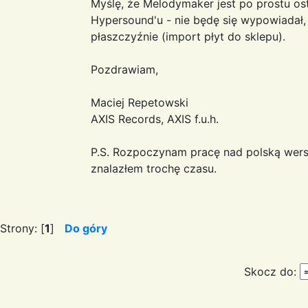
Myślę, że Melodymaker jest po prostu os
Hypersound'u - nie będę się wypowiadał,
płaszczyźnie (import płyt do sklepu).
Pozdrawiam,
Maciej Repetowski
AXIS Records, AXIS f.u.h.
P.S. Rozpoczynam pracę nad polską wers
znalazłem trochę czasu.
Strony: [
1
]
Do góry
Skocz do: