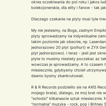
okres oczekiwania do pol roku i jakos ludz
kolekcjonerskie, dla elity i fanow - tak j
Dlaczego czekanie na plyty musi tyle trw
My nie jestesmy, na Boga, zadnym Empik
plyty sprowadzamy na indywidualne zamo
takim poziomie jak obecnie, np. Laserda
jednorazowo 20 plyt (polhurt) w ZYX Ge
plyt jednorazowo). I teraz - jesli jest o
plyte to musimy niestety poczekac az tak
wowczas je sprowadzamy. A to czasem tr
miesiecznie, gdybysmy chcieli utrzymywa
dawno bysmy zbankrutowali.
R & R Records podzielilo sie na AXIS Rec
mojego brata), dlatego, ze moj brat nie w
"schodzi" kilkanascie sztuk miesiecznie.
"normalna" muzyka - rock, pop i Britney 