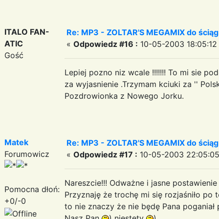
ITALO FAN-
Re: MP3 - ZOLTAR'S MEGAMIX do ściąg
ATIC
«
Odpowiedz #16 :
10-05-2003 18:05:12
Gość
Lepiej pozno niz wcale !!!!!!! To mi sie 
za wyjasnienie .Trzymam kciuki za '' Polsk
Pozdrowionka z Nowego Jorku.
Matek
Re: MP3 - ZOLTAR'S MEGAMIX do ściąg
Forumowicz
«
Odpowiedz #17 :
10-05-2003 22:05:05
Nareszcie!!! Odważne i jasne postawienie 
Pomocna dłoń:
Przyznaję że trochę mi się rozjaśniło po 
+0/-0
to nie znaczy że nie będę Pana pogania
Nasz Pan
) niestety
)