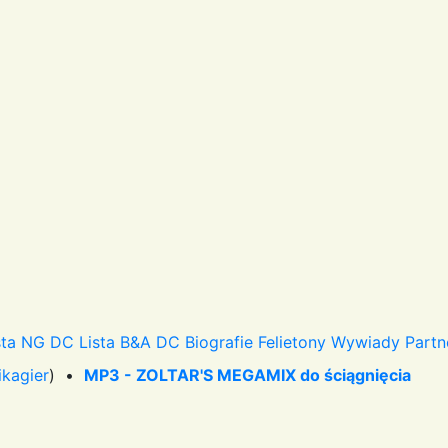
sta NG DC
Lista B&A DC
Biografie
Felietony
Wywiady
Partn
ikagier
) •
MP3 - ZOLTAR'S MEGAMIX do ściągnięcia