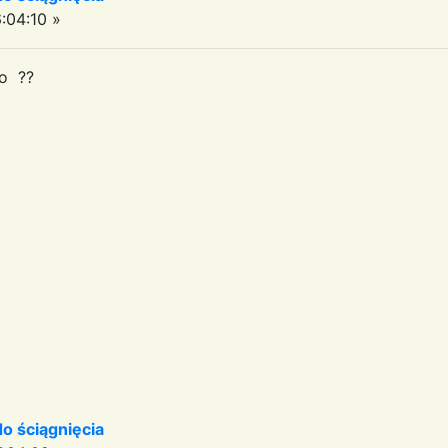
:04:10 »
lo ??
 ściągnięcia