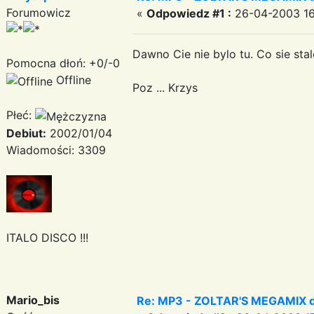
Forumowicz
«
Odpowiedz #1 :
26-04-2003 16
Dawno Cie nie bylo tu. Co sie sta
Pomocna dłoń: +0/-0
Offline
Poz ... Krzys
Płeć:
Debiut:
2002/01/04
Wiadomości: 3309
ITALO DISCO !!!
Mario_bis
Re: MP3 - ZOLTAR'S MEGAMIX do