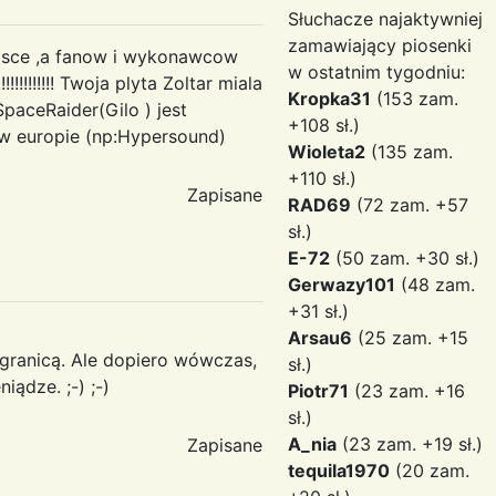
Słuchacze najaktywniej
zamawiający piosenki
 Polsce ,a fanow i wykonawcow
w ostatnim tygodniu:
!!!!!!!! Twoja plyta Zoltar miala
Kropka31
(153 zam.
paceRaider(Gilo ) jest
+108 sł.)
 w europie (np:Hypersound)
Wioleta2
(135 zam.
+110 sł.)
Zapisane
RAD69
(72 zam. +57
sł.)
E-72
(50 zam. +30 sł.)
Gerwazy101
(48 zam.
+31 sł.)
Arsau6
(25 zam. +15
 granicą. Ale dopiero wówczas,
sł.)
iądze. ;-) ;-)
Piotr71
(23 zam. +16
sł.)
A_nia
(23 zam. +19 sł.)
Zapisane
tequila1970
(20 zam.