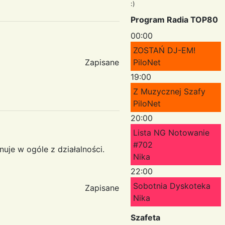
:)
Program Radia TOP80
00:00
ZOSTAŃ DJ-EM!
Zapisane
PiloNet
19:00
Z Muzycznej Szafy
PiloNet
20:00
Lista NG Notowanie
#702
uje w ogóle z działalności.
Nika
22:00
Sobotnia Dyskoteka
Zapisane
Nika
Szafeta