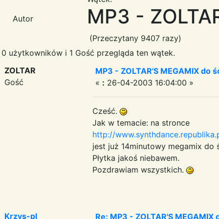
MP3 - ZOLTAR
Autor
(Przeczytany 9407 razy)
0 użytkowników i 1 Gość przegląda ten wątek.
ZOLTAR
MP3 - ZOLTAR'S MEGAMIX do śc
Gość
«
:
26-04-2003 16:04:00 »
Cześć.
Jak w temacie: na stronce
http://www.synthdance.republika.p
jest już 14minutowy megamix do 
Płytka jakoś niebawem.
Pozdrawiam wszystkich.
Krzys-pl
Re: MP3 - ZOLTAR'S MEGAMIX do