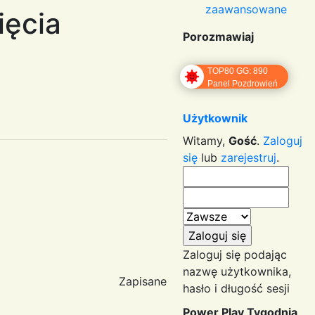
zaawansowane
ęcia
Porozmawiaj
TOP80 GG: 890
Panel Pozdrowień
Użytkownik
Witamy,
Gość
.
Zaloguj
się
lub
zarejestruj
.
Zaloguj się podając
nazwę użytkownika,
Zapisane
hasło i długość sesji
Power Play Tygodnia