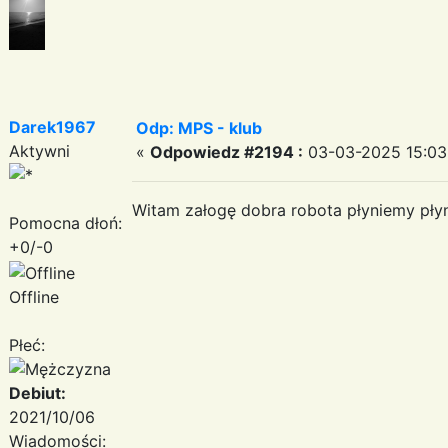
Darek1967
Odp: MPS - klub
Aktywni
«
Odpowiedz #2194 :
03-03-2025 15:03
Witam załogę dobra robota płyniemy pły
Pomocna dłoń:
+0/-0
Offline
Płeć:
Debiut:
2021/10/06
Wiadomości: