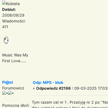
Debiut:
2008/09/29
Wiadomości:
411
Music Was My
First Love......
Pi@st
Odp: MPS - klub
Forumowicz
«
Odpowiedz #2196 :
09-03-2025 17:03
Tym razem cel nr 1 . Przeżyję nr 2 po ''N
Pomocna dłoń:
Was widzieć załogo ! Ahoj do świętowania