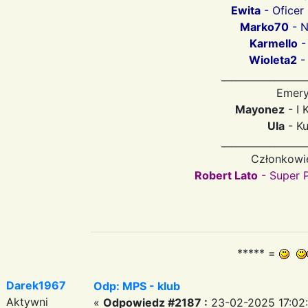
Ewita
- Oficer
Marko70
- N
Karmello
-
Wioleta2
-
__________________
Emery
Mayonez
- I 
Ula
- Ku
__________________
Członkowi
Robert Lato
- Super P
***** =
Darek1967
Odp: MPS - klub
Aktywni
«
Odpowiedz #2187 :
23-02-2025 17:02: