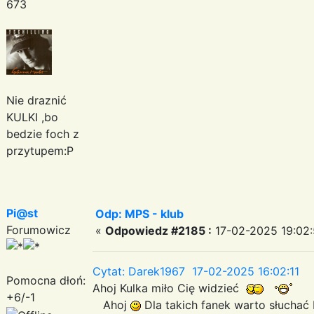
673
Nie draznić
KULKI ,bo
bedzie foch z
przytupem:P
Pi@st
Odp: MPS - klub
Forumowicz
«
Odpowiedz #2185 :
17-02-2025 19:02:
Cytat: Darek1967 17-02-2025 16:02:11
Pomocna dłoń:
Ahoj Kulka miło Cię widzieć
+6/-1
Ahoj
Dla takich fanek warto słuchać