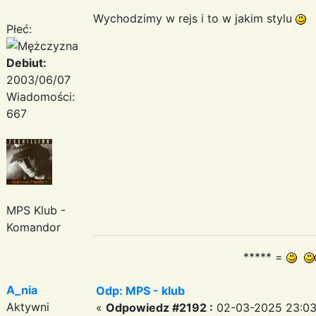
Wychodzimy w rejs i to w jakim stylu
Płeć:
Debiut:
2003/06/07
Wiadomości:
667
MPS Klub -
Komandor
***** =
A_nia
Odp: MPS - klub
Aktywni
«
Odpowiedz #2192 :
02-03-2025 23:03