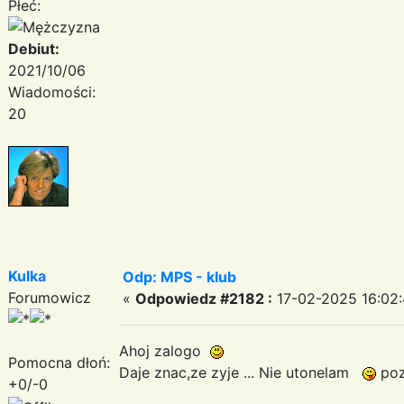
Płeć:
Debiut:
2021/10/06
Wiadomości:
20
Kulka
Odp: MPS - klub
Forumowicz
«
Odpowiedz #2182 :
17-02-2025 16:02:
Ahoj zalogo
Pomocna dłoń:
Daje znac,ze zyje ... Nie utonelam
po
+0/-0