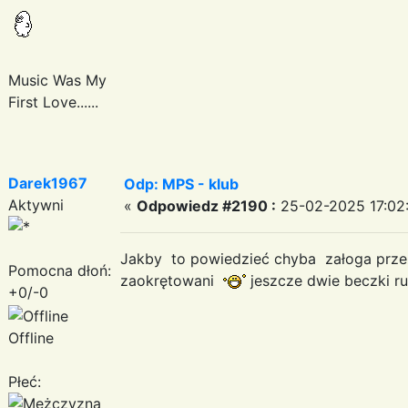
Music Was My
First Love......
Darek1967
Odp: MPS - klub
Aktywni
«
Odpowiedz #2190 :
25-02-2025 17:02
Jakby to powiedzieć chyba załoga przeż
Pomocna dłoń:
zaokrętowani
jeszcze dwie beczki r
+0/-0
Offline
Płeć: