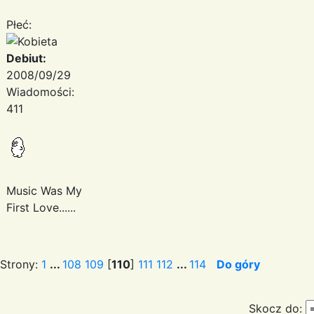
Płeć:
Debiut:
2008/09/29
Wiadomości:
411
Music Was My
First Love......
Strony:
1
...
108
109
[
110
]
111
112
...
114
Do góry
Skocz do: