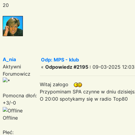
20
A_nia
Odp: MPS - klub
Aktywni
«
Odpowiedz #2195 :
09-03-2025 12:03:
Forumowicz
Witaj załogo
Przypominam SPA czynne w dniu dzisiej
Pomocna dłoń:
O 20:00 spotykamy się w radio Top80
+3/-0
Offline
Płeć: