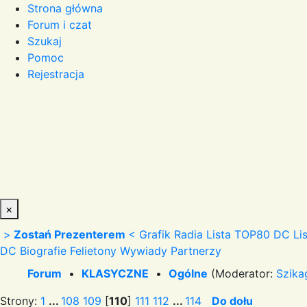
Strona główna
Forum i czat
Szukaj
Pomoc
Rejestracja
×
>
Zostań Prezenterem
<
Grafik Radia
Lista TOP80 DC
Li
DC
Biografie
Felietony
Wywiady
Partnerzy
Forum
•
KLASYCZNE
•
Ogólne
(Moderator:
Szika
Strony:
1
...
108
109
[
110
]
111
112
...
114
Do dołu