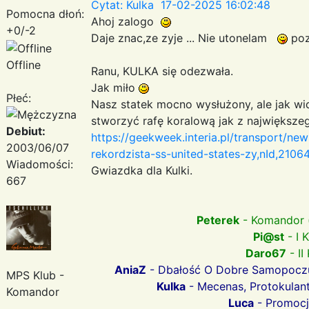
Cytat: Kulka 17-02-2025 16:02:48
Pomocna dłoń:
Ahoj zalogo
+0/-2
Daje znac,ze zyje ... Nie utonelam
po
Offline
Ranu, KULKA się odezwała.
Jak miło
Płeć:
Nasz statek mocno wysłużony, ale jak wid
stworzyć rafę koralową jak z największ
Debiut:
https://geekweek.interia.pl/transport/new
2003/06/07
rekordzista-ss-united-states-zy,nId,2106
Wiadomości:
Gwiazdka dla Kulki.
667
Peterek
- Komandor 
Pi@st
- I 
Daro67
- II
AniaZ
- Dbałość O Dobre Samopoczuc
MPS Klub -
Kulka
- Mecenas, Protokulan
Komandor
Luca
- Promocj