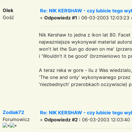
Olek
Re: NIK KERSHAW - czy lubicie tego w
Gość
«
Odpowiedz #1 :
06-03-2003 12:03:23 
Nik Kershaw to jedna z ikon lat 80. Facet 
najwazniejsze wykonywal material autorski.
won't let the Sun go down on me' (przer
i 'Wouldn't it be good' (brzmieniowo to p
A teraz reka w gore - ilu z Was wiedzialo
'The one and only' wykonywanego przez 
'niezbednych' przerobkach oczywiscie) p
Zodiak72
Re: NIK KERSHAW - czy lubicie tego w
Forumowicz
«
Odpowiedz #2 :
06-03-2003 12:03:40 