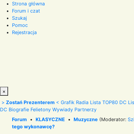
Strona główna
Forum i czat
Szukaj
Pomoc
Rejestracja
×
>
Zostań Prezenterem
<
Grafik Radia
Lista TOP80 DC
Li
DC
Biografie
Felietony
Wywiady
Partnerzy
Forum
•
KLASYCZNE
•
Muzyczne
(Moderator:
Sz
tego wykonawcę?