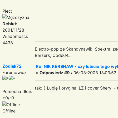
Płeć:
Debiut:
2001/11/28
Wiadomości:
4433
Electro-pop ze Skandynawii: Spektraliz
Berzerk, Code64...
Zodiak72
Re: NIK KERSHAW - czy lubicie tego w
Forumowicz
«
Odpowiedz #9 :
06-03-2003 13:03:52 
tak;-) Lubię i oryginal LZ i cover Sheryl - 
Pomocna dłoń:
+0/-0
Offline