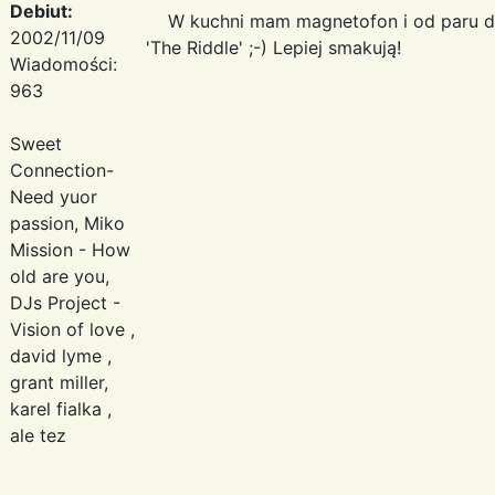
Debiut:
W kuchni mam magnetofon i od paru dni
2002/11/09
'The Riddle' ;-) Lepiej smakują!
Wiadomości:
963
Sweet
Connection-
Need yuor
passion, Miko
Mission - How
old are you,
DJs Project -
Vision of love ,
david lyme ,
grant miller,
karel fialka ,
ale tez