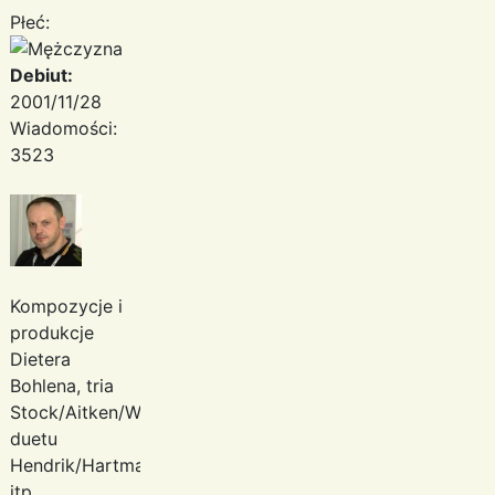
Płeć:
Debiut:
2001/11/28
Wiadomości:
3523
Kompozycje i
produkcje
Dietera
Bohlena, tria
Stock/Aitken/Waterman,
duetu
Hendrik/Hartmann
itp.