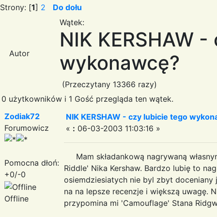
Strony: [
1
]
2
Do dołu
Wątek:
NIK KERSHAW - c
Autor
wykonawcę?
(Przeczytany 13366 razy)
0 użytkowników i 1 Gość przegląda ten wątek.
Zodiak72
NIK KERSHAW - czy lubicie tego wyko
Forumowicz
«
:
06-03-2003 11:03:16 »
Mam składankową nagrywaną własnym sum
Pomocna dłoń:
Riddle' Nika Kershaw. Bardzo lubię to na
+0/-0
osiemdziesiatych nie byl zbyt doceniany
na na lepsze recenzje i większą uwagę. N
Offline
przypomina mi 'Camouflage' Stana Ridgw