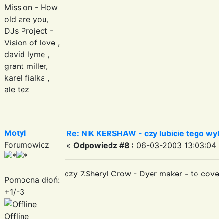
Mission - How
old are you,
DJs Project -
Vision of love ,
david lyme ,
grant miller,
karel fialka ,
ale tez
Motyl
Re: NIK KERSHAW - czy lubicie tego w
Forumowicz
«
Odpowiedz #8 :
06-03-2003 13:03:04 
czy 7.Sheryl Crow - Dyer maker - to cove
Pomocna dłoń:
+1/-3
Offline