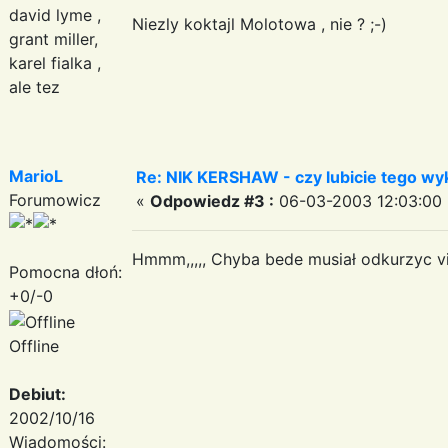
david lyme ,
Niezly koktajl Molotowa , nie ? ;-)
grant miller,
karel fialka ,
ale tez
MarioL
Re: NIK KERSHAW - czy lubicie tego w
Forumowicz
«
Odpowiedz #3 :
06-03-2003 12:03:00 
Hmmm,,,,, Chyba bede musiał odkurzyc vi
Pomocna dłoń:
+0/-0
Offline
Debiut:
2002/10/16
Wiadomości: