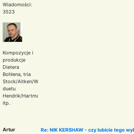
Wiadomości:
3523
Kompozycje i
produkcje
Dietera
Bohlena, tria
Stock/Aitken/Waterman,
duetu
Hendrik/Hartmann
itp.
Artur
Re: NIK KERSHAW - czy lubicie tego w