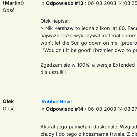
(Martini)
«
Odpowiedz #13 :
06-03-2003 14:03:25
Gość
Olek napisał:
> Nik Kershaw to jedna z ikon lat 80. Face
najwazniejsze wykonywal material autorski.
won't let the Sun go down on me' (przer
i 'Wouldn't it be good' (brzmieniowo to p
Zgadzam sie w 100%, a wersja Extended 
dla uszu!!!!!
Olek
Robbie Nevil
Gość
«
Odpowiedz #14 :
06-03-2003 14:03:27
Akurat jego pamietam doskonale. Wyglada
chudy i do tego z koszmarna trwala. Z di