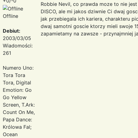
+0/-0
Robbie Nevil, co prawda moze to nie jes
DISCO, ale mi jakos dziwnie Ci dwaj gos
Offline
jak przebiegala ich kariera, charakteru p
dwaj samotni goscie ktorzy mieli swoje 15
Debiut:
zapamietamy na zawsze - przynajmniej j
2003/03/05
Wiadomości:
261
Numero Uno:
Tora Tora
Tora, Digital
Emotion: Go
Go Yellow
Screen, T.Ark:
Count On Me,
Papa Dance:
Królowa Fal;
Ocean