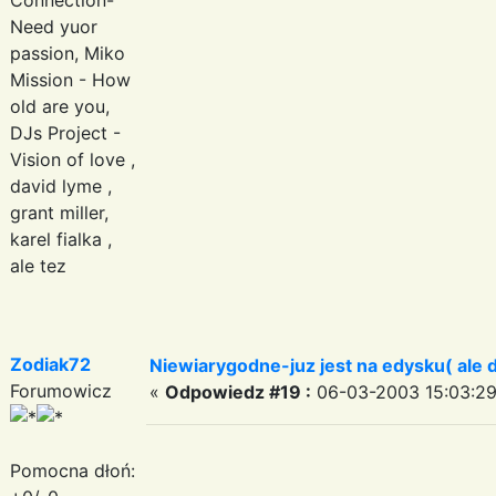
Need yuor
passion, Miko
Mission - How
old are you,
DJs Project -
Vision of love ,
david lyme ,
grant miller,
karel fialka ,
ale tez
Zodiak72
Niewiarygodne-juz jest na edysku( ale d
Forumowicz
«
Odpowiedz #19 :
06-03-2003 15:03:29
Pomocna dłoń: