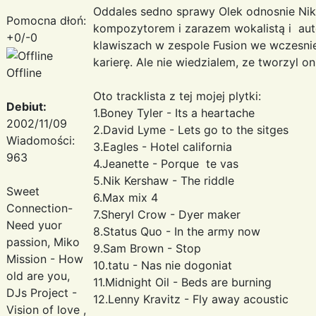
Oddales sedno sprawy Olek odnosnie Nika
Pomocna dłoń:
kompozytorem i zarazem wokalistą i auto
+0/-0
klawiszach w zespole Fusion we wczesnie
karierę. Ale nie wiedzialem, ze tworzyl o
Offline
Oto tracklista z tej mojej plytki:
Debiut:
1.Boney Tyler - Its a heartache
2002/11/09
2.David Lyme - Lets go to the sitges
Wiadomości:
3.Eagles - Hotel california
963
4.Jeanette - Porque te vas
5.Nik Kershaw - The riddle
Sweet
6.Max mix 4
Connection-
7.Sheryl Crow - Dyer maker
Need yuor
8.Status Quo - In the army now
passion, Miko
9.Sam Brown - Stop
Mission - How
10.tatu - Nas nie dogoniat
old are you,
11.Midnight Oil - Beds are burning
DJs Project -
12.Lenny Kravitz - Fly away acoustic
Vision of love ,