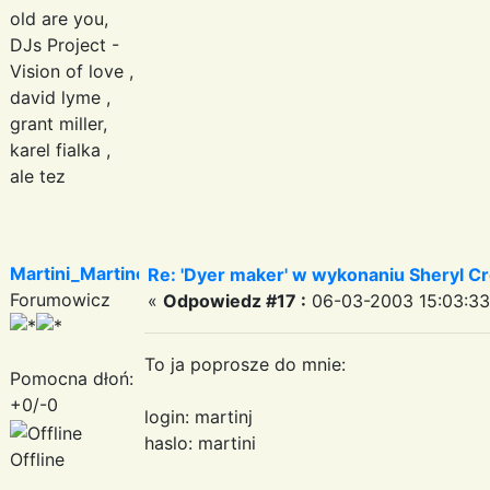
old are you,
DJs Project -
Vision of love ,
david lyme ,
grant miller,
karel fialka ,
ale tez
Martini_Martinez
Re: 'Dyer maker' w wykonaniu Sheryl Cr
Forumowicz
«
Odpowiedz #17 :
06-03-2003 15:03:33
To ja poprosze do mnie:
Pomocna dłoń:
+0/-0
login: martinj
haslo: martini
Offline