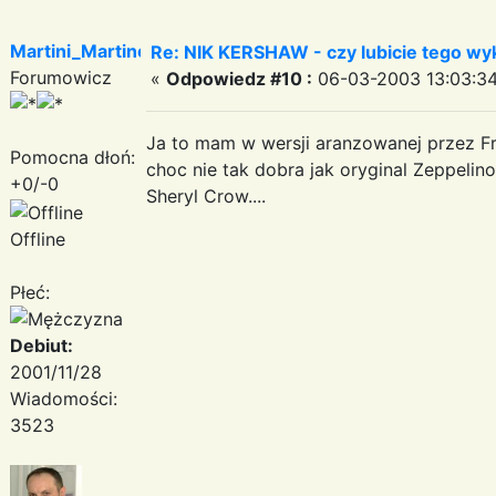
Martini_Martinez
Re: NIK KERSHAW - czy lubicie tego w
Forumowicz
«
Odpowiedz #10 :
06-03-2003 13:03:34
Ja to mam w wersji aranzowanej przez Fra
Pomocna dłoń:
choc nie tak dobra jak oryginal Zeppelino
+0/-0
Sheryl Crow....
Offline
Płeć:
Debiut:
2001/11/28
Wiadomości:
3523