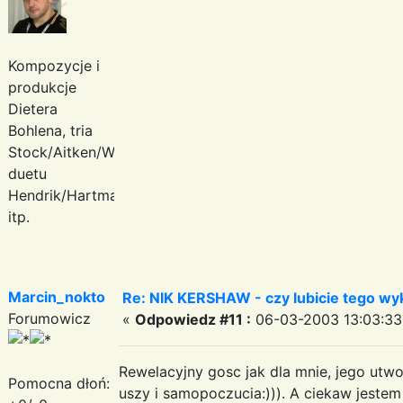
Kompozycje i
produkcje
Dietera
Bohlena, tria
Stock/Aitken/Waterman,
duetu
Hendrik/Hartmann
itp.
Marcin_nokto
Re: NIK KERSHAW - czy lubicie tego w
Forumowicz
«
Odpowiedz #11 :
06-03-2003 13:03:33
Rewelacyjny gosc jak dla mnie, jego utwo
Pomocna dłoń:
uszy i samopoczucia:))). A ciekaw jestem