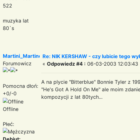
522
muzyka lat
80`s
Martini_Martinez
Re: NIK KERSHAW - czy lubicie tego w
Forumowicz
«
Odpowiedz #4 :
06-03-2003 12:03:43 
A na plycie "Bitterblue" Bonnie Tyler z 1
Pomocna dłoń:
"He's Got A Hold On Me" ale moim zdani
+0/-0
kompozycji z lat 80tych...
Offline
Płeć:
Debiut: