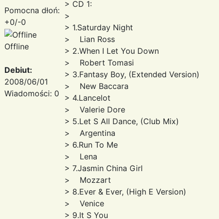
> CD 1:
Pomocna dłoń:
>
+0/-0
> 1.Saturday Night
> Lian Ross
Offline
> 2.When I Let You Down
> Robert Tomasi
Debiut:
> 3.Fantasy Boy, (Extended Version)
2008/06/01
> New Baccara
Wiadomości: 0
> 4.Lancelot
> Valerie Dore
> 5.Let S All Dance, (Club Mix)
> Argentina
> 6.Run To Me
> Lena
> 7.Jasmin China Girl
> Mozzart
> 8.Ever & Ever, (High E Version)
> Venice
> 9.It S You