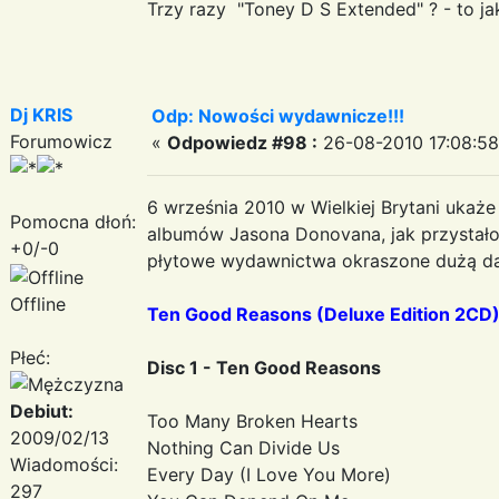
Trzy razy "Toney D S Extended" ? - to ja
Dj KRIS
Odp: Nowości wydawnicze!!!
Forumowicz
«
Odpowiedz #98 :
26-08-2010 17:08:58
6 września 2010 w Wielkiej Brytani ukaż
Pomocna dłoń:
albumów Jasona Donovana, jak przystało
+0/-0
płytowe wydawnictwa okraszone dużą da
Offline
Ten Good Reasons (Deluxe Edition 2CD
Płeć:
Disc 1 - Ten Good Reasons
Debiut:
Too Many Broken Hearts
2009/02/13
Nothing Can Divide Us
Wiadomości:
Every Day (I Love You More)
297