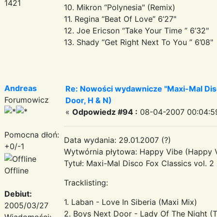
1421
10. Mikron “Polynesia" (Remix)
11. Regina “Beat Of Love” 6’27"
12. Joe Ericson “Take Your Time ” 6’32"
13. Shady “Get Right Next To You ” 6’08
Andreas
Re: Nowości wydawnicze "Maxi-Mal Disco 
Forumowicz
Door, H & N)
«
Odpowiedz #94 :
08-04-2007 00:04:5
Pomocna dłoń:
Data wydania: 29.01.2007 (?)
+0/-1
Wytwórnia płytowa: Happy Vibe (Happy 
Tytuł: Maxi-Mal Disco Fox Classics vol. 2
Offline
Tracklisting:
Debiut:
1. Laban - Love In Siberia (Maxi Mix)
2005/03/27
2. Boys Next Door - Lady Of The Night (T
Wiadomości: