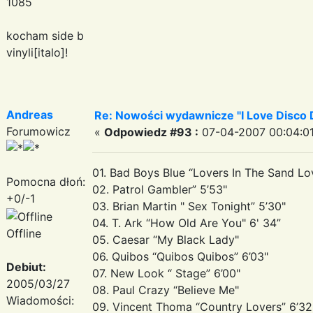
1085
kocham side b
vinyli[italo]!
Andreas
Re: Nowości wydawnicze "I Love Disco D
Forumowicz
«
Odpowiedz #93 :
07-04-2007 00:04:01
01. Bad Boys Blue “Lovers In The Sand Lo
Pomocna dłoń:
02. Patrol Gambler” 5’53"
+0/-1
03. Brian Martin " Sex Tonight” 5’30"
04. T. Ark “How Old Are You" 6' 34”
Offline
05. Caesar “My Black Lady"
06. Quibos “Quibos Quibos” 6’03"
Debiut:
07. New Look “ Stage” 6’00"
2005/03/27
08. Paul Crazy “Believe Me"
Wiadomości:
09. Vincent Thoma “Country Lovers” 6’32