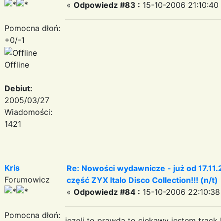
«
Odpowiedz #83 :
15-10-2006 21:10:40
Pomocna dłoń:
+0/-1
Offline
Debiut:
2005/03/27
Wiadomości:
1421
Kris
Re: Nowości wydawnicze - już od 17.11.
Forumowicz
część ZYX Italo Disco Collection!!! (n/t)
«
Odpowiedz #84 :
15-10-2006 22:10:38
Pomocna dłoń:
jezeli to prawda to ciekawy jestem track l