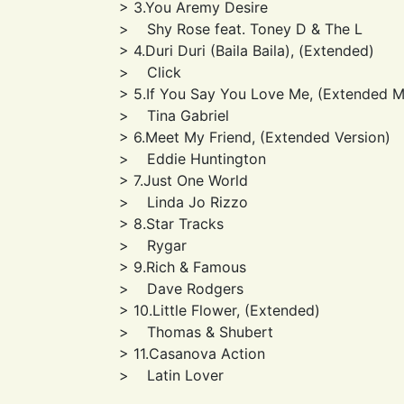
> 3.You Aremy Desire
> Shy Rose feat. Toney D & The L
> 4.Duri Duri (Baila Baila), (Extended)
> Click
> 5.If You Say You Love Me, (Extended M
> Tina Gabriel
> 6.Meet My Friend, (Extended Version)
> Eddie Huntington
> 7.Just One World
> Linda Jo Rizzo
> 8.Star Tracks
> Rygar
> 9.Rich & Famous
> Dave Rodgers
> 10.Little Flower, (Extended)
> Thomas & Shubert
> 11.Casanova Action
> Latin Lover