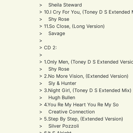
> Sheila Steward
> 10.I Cry For You, (Toney D S Extended 
> Shy Rose
> 11.So Close, (Long Version)
> Savage
>
> CD 2:
>
> 1.Only Men, (Toney D S Extended Versi
> Shy Rose
> 2.No More Vision, (Extended Version)
> Sly & Hunter
> 3.Night Girl, (Toney D S Extended Mix)
> Hugh Bullen
> 4.You Re My Heart You Re My So
> Creative Connection
> 5.Step By Step, (Extended Version)
> Silver Pozzoli
> 6.It S Alright