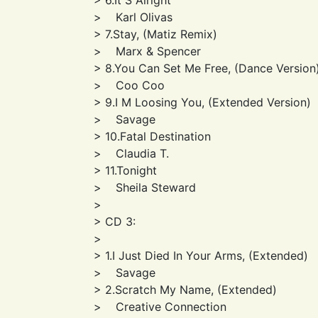
> Karl Olivas
> 7.Stay, (Matiz Remix)
> Marx & Spencer
> 8.You Can Set Me Free, (Dance Version
> Coo Coo
> 9.I M Loosing You, (Extended Version)
> Savage
> 10.Fatal Destination
> Claudia T.
> 11.Tonight
> Sheila Steward
>
> CD 3:
>
> 1.I Just Died In Your Arms, (Extended)
> Savage
> 2.Scratch My Name, (Extended)
> Creative Connection