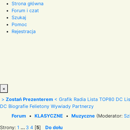
Strona główna
Forum i czat
Szukaj
Pomoc
Rejestracja
×
>
Zostań Prezenterem
<
Grafik Radia
Lista TOP80 DC
Li
DC
Biografie
Felietony
Wywiady
Partnerzy
Forum
•
KLASYCZNE
•
Muzyczne
(Moderator:
Sz
Strony:
1
...
3
4
[
5
]
Do dołu