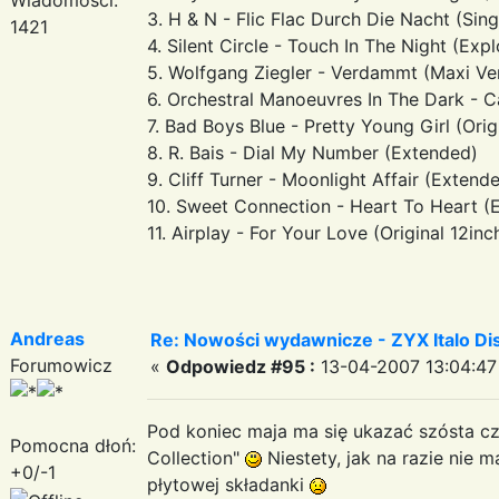
3. H & N - Flic Flac Durch Die Nacht (Sing
1421
4. Silent Circle - Touch In The Night (Exp
5. Wolfgang Ziegler - Verdammt (Maxi Ve
6. Orchestral Manoeuvres In The Dark - C
7. Bad Boys Blue - Pretty Young Girl (Orig
8. R. Bais - Dial My Number (Extended)
9. Cliff Turner - Moonlight Affair (Extend
10. Sweet Connection - Heart To Heart (
11. Airplay - For Your Love (Original 12inc
Andreas
Re: Nowości wydawnicze - ZYX Italo Disc
Forumowicz
«
Odpowiedz #95 :
13-04-2007 13:04:47
Pod koniec maja ma się ukazać szósta czę
Pomocna dłoń:
Collection"
Niestety, jak na razie nie 
+0/-1
płytowej składanki