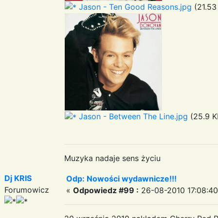
Jason - Ten Good Reasons.jpg
(21.53
Jason - Between The Line.jpg
(25.9 K
Muzyka nadaje sens życiu
Dj KRIS
Odp: Nowości wydawnicze!!!
Forumowicz
«
Odpowiedz #99 :
26-08-2010 17:08:40