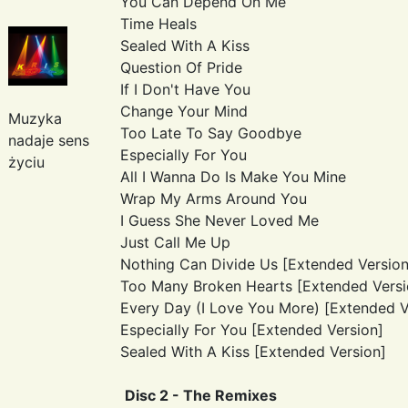
You Can Depend On Me
Time Heals
Sealed With A Kiss
Question Of Pride
If I Don't Have You
Change Your Mind
Muzyka
Too Late To Say Goodbye
nadaje sens
Especially For You
życiu
All I Wanna Do Is Make You Mine
Wrap My Arms Around You
I Guess She Never Loved Me
Just Call Me Up
Nothing Can Divide Us [Extended Version
Too Many Broken Hearts [Extended Versi
Every Day (I Love You More) [Extended V
Especially For You [Extended Version]
Sealed With A Kiss [Extended Version]
Disc 2 - The Remixes