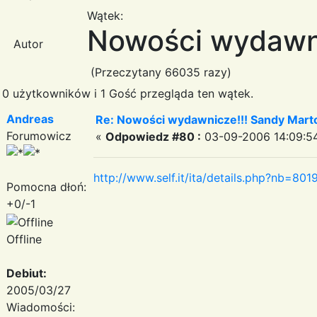
Wątek:
Nowości wydawni
Autor
(Przeczytany 66035 razy)
0 użytkowników i 1 Gość przegląda ten wątek.
Andreas
Re: Nowości wydawnicze!!! Sandy Marto
Forumowicz
«
Odpowiedz #80 :
03-09-2006 14:09:5
http://www.self.it/ita/details.php?nb=80
Pomocna dłoń:
+0/-1
Offline
Debiut:
2005/03/27
Wiadomości: