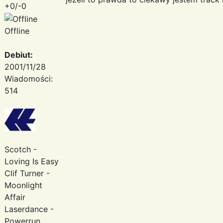
+0/-0
Offline
Debiut:
2001/11/28
Wiadomości:
514
Scotch -
Loving Is Easy
Clif Turner -
Moonlight
Affair
Laserdance -
Powerrun