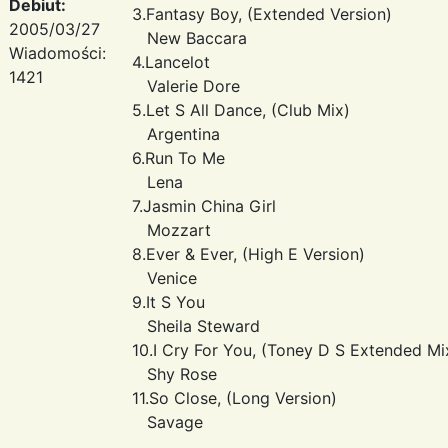
Debiut:
3.Fantasy Boy, (Extended Version)
2005/03/27
New Baccara
Wiadomości:
4.Lancelot
1421
Valerie Dore
5.Let S All Dance, (Club Mix)
Argentina
6.Run To Me
Lena
7.Jasmin China Girl
Mozzart
8.Ever & Ever, (High E Version)
Venice
9.It S You
Sheila Steward
10.I Cry For You, (Toney D S Extended Mi
Shy Rose
11.So Close, (Long Version)
Savage