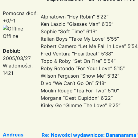
Pomocna dłoń:
Alphatown “Hey Robin” 6’22”
+0/-1
Ken Laszlo “Glasses Man” 6’05”
Sophie “Soft Time” 6’19”
Offline
Italian Boys “Take My Love” 5’55”
Robert Camero “Let Me Fall In Love” 5’54
Debiut:
Fred Ventura “Heartbeat” 5’38”
2005/03/27
Topo & Roby “Set On Fire” 5’54”
Wiadomości:
Roby Rotondo “For Your Love” 5’15”
1421
Wilson Ferguson “Show Me” 5’32”
Divo “We Can’t Go On” 5’18”
Moulin Rouge “Tea For Two” 5’10”
Morgana “C’est Cupidon” 6’22”
Kinky Go “Gimme The Love” 6’25”
Andreas
Re: Nowości wydawnicze: Bananarama "