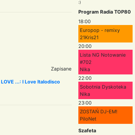
:)
Program Radia TOP80
18:00
Europop - remixy
21Kris21
20:00
Lista NG Notowanie
#702
Zapisane
Nika
22:00
OVE ...: I Love Italodisco
Sobotnia Dyskoteka
Nika
23:00
ZOSTAŃ DJ-EM!
PiloNet
Szafeta