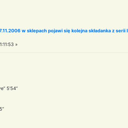
1.2006 w sklepach pojawi się kolejna składanka z serii I L
:11:53 »
e” 5’54”
5”