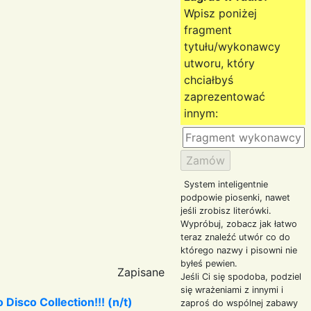
Wpisz poniżej
fragment
tytułu/wykonawcy
utworu, który
chciałbyś
zaprezentować
innym:
System inteligentnie
podpowie piosenki, nawet
jeśli zrobisz literówki.
Wypróbuj, zobacz jak łatwo
teraz znaleźć utwór co do
którego nazwy i pisowni nie
byłeś pewien.
Zapisane
Jeśli Ci się spodoba, podziel
się wrażeniami z innymi i
Disco Collection!!! (n/t)
zaproś do wspólnej zabawy