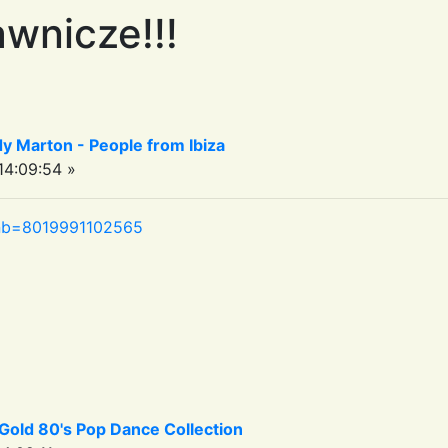
wnicze!!!
y Marton - People from Ibiza
4:09:54 »
hp?nb=8019991102565
Gold 80's Pop Dance Collection