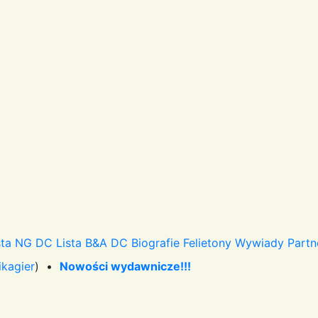
sta NG DC
Lista B&A DC
Biografie
Felietony
Wywiady
Partn
ikagier
) •
Nowości wydawnicze!!!