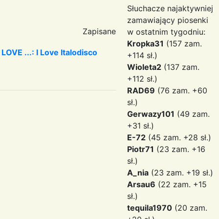
Słuchacze najaktywniej
zamawiający piosenki
Zapisane
w ostatnim tygodniu:
Kropka31
(157 zam.
OVE ...: I Love Italodisco
+114 sł.)
Wioleta2
(137 zam.
+112 sł.)
RAD69
(76 zam. +60
sł.)
Gerwazy101
(49 zam.
+31 sł.)
E-72
(45 zam. +28 sł.)
Piotr71
(23 zam. +16
sł.)
A_nia
(23 zam. +19 sł.)
Arsau6
(22 zam. +15
sł.)
tequila1970
(20 zam.