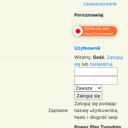
zaawansowane
Porozmawiaj
TOP80 GG: 890
Panel Pozdrowień
Użytkownik
Witamy,
Gość
.
Zaloguj
się
lub
zarejestruj
.
Zaloguj się podając
Zapisane
nazwę użytkownika,
hasło i długość sesji
Power Play Tygodnia