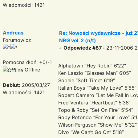
Wiadomości: 1421
Andreas
Re: Nowości wydawnicze - już 27.1
Forumowicz
NRG vol. 2 (n/t)
«
Odpowiedz #87 :
23-11-2006 21
Pomocna dłoń: +0/-1
Alphatown “Hey Robin” 6’22”
Offline
Ken Laszlo “Glasses Man” 6’05”
Sophie “Soft Time” 6’19”
Debiut:
2005/03/27
Italian Boys “Take My Love” 5’55”
Wiadomości: 1421
Robert Camero “Let Me Fall In Lov
Fred Ventura “Heartbeat” 5’38”
Topo & Roby “Set On Fire” 5’54”
Roby Rotondo “For Your Love” 5’1
Wilson Ferguson “Show Me” 5’32”
Divo “We Can’t Go On” 5’18”