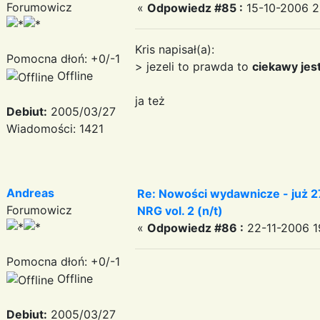
Forumowicz
«
Odpowiedz #85 :
15-10-2006 2
Kris napisał(a):
Pomocna dłoń: +0/-1
> jezeli to prawda to
ciekawy jest
Offline
ja też
Debiut:
2005/03/27
Wiadomości: 1421
Andreas
Re: Nowości wydawnicze - już 27.1
Forumowicz
NRG vol. 2 (n/t)
«
Odpowiedz #86 :
22-11-2006 19
Pomocna dłoń: +0/-1
Offline
Debiut:
2005/03/27