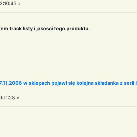
2:10:45 »
em track listy i jakosci tego produktu.
1.2006 w sklepach pojawi się kolejna składanka z serii I L
:11:28 »