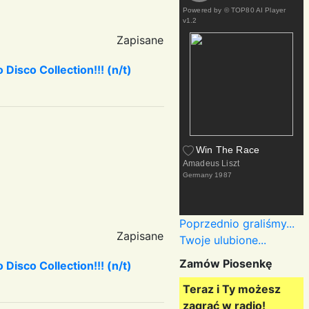
Powered by
© TOP80 AI Player
v1.2
Zapisane
Disco Collection!!! (n/t)
Win The Race
Amadeus Liszt
Germany
1987
Poprzednio graliśmy...
Zapisane
Twoje ulubione...
Zamów Piosenkę
Disco Collection!!! (n/t)
Teraz i Ty możesz
zagrać w radio!