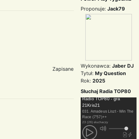
Proponuje:
Jack79
Wykonawca:
Jaber DJ
Zapisane
Tytuł:
My Question
Rok:
2025
Słuchaj Radia TOP80
Radio TOP80 - gra
21Kris21
031. Amadeus Liszt - Win The
Race (7'57)++
23 (26) słuchaczy