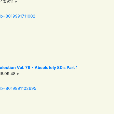
:09:11 »
p?nb=8019991711002
ection Vol. 76 - Absolutely 80's Part 1
6:09:48 »
hp?nb=8019991102695