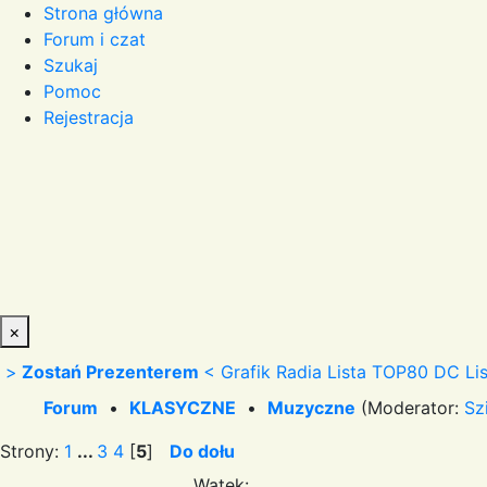
Strona główna
Forum i czat
Szukaj
Pomoc
Rejestracja
×
>
Zostań Prezenterem
<
Grafik Radia
Lista TOP80 DC
Li
Forum
•
KLASYCZNE
•
Muzyczne
(Moderator:
Sz
Strony:
1
...
3
4
[
5
]
Do dołu
Wątek: