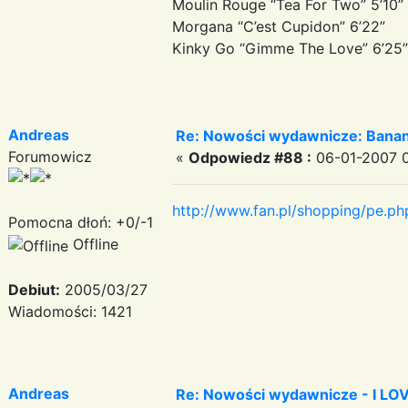
Moulin Rouge “Tea For Two” 5’10”
Morgana “C’est Cupidon” 6’22”
Kinky Go “Gimme The Love” 6’25”
Andreas
Re: Nowości wydawnicze: Banan
Forumowicz
«
Odpowiedz #88 :
06-01-2007 0
http://www.fan.pl/shopping/pe.
Pomocna dłoń: +0/-1
Offline
Debiut:
2005/03/27
Wiadomości: 1421
Andreas
Re: Nowości wydawnicze - I LO