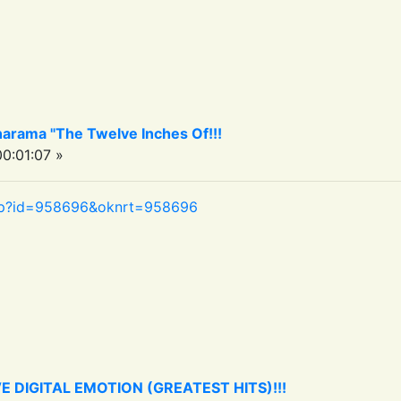
arama "The Twelve Inches Of!!!
0:01:07 »
php?id=958696&oknrt=958696
VE DIGITAL EMOTION (GREATEST HITS)!!!