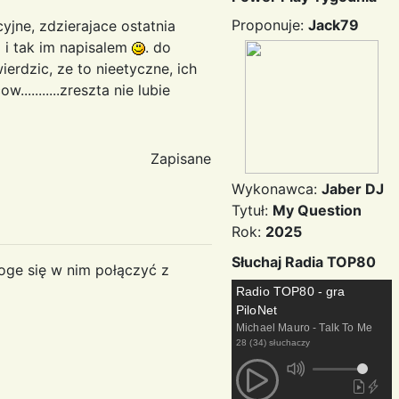
Proponuje:
Jack79
yjne, zdzierajace ostatnia
a i tak im napisalem
. do
ierdzic, ze to nieetyczne, ich
.........zreszta nie lubie
Zapisane
Wykonawca:
Jaber DJ
Tytuł:
My Question
Rok:
2025
Słuchaj Radia TOP80
oge się w nim połączyć z
Radio TOP80 - gra
PiloNet
Michael Mauro - Talk To Me
28 (34) słuchaczy