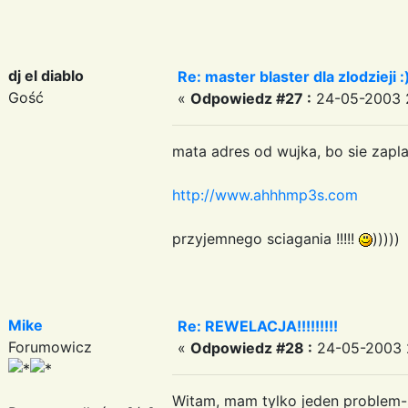
dj el diablo
Re: master blaster dla zlodzieji :
Gość
«
Odpowiedz #27 :
24-05-2003 2
mata adres od wujka, bo sie zap
http://www.ahhhmp3s.com
przyjemnego sciagania !!!!!
)))))
Mike
Re: REWELACJA!!!!!!!!!
Forumowicz
«
Odpowiedz #28 :
24-05-2003 2
Witam, mam tylko jeden problem-s