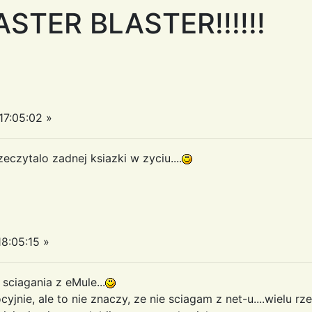
ASTER BLASTER!!!!!!
7:05:02 »
zeczytalo zadnej ksiazki w zyciu....
8:05:15 »
sciagania z eMule...
jnie, ale to nie znaczy, ze nie sciagam z net-u....wielu rz