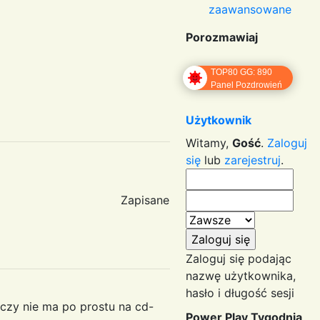
zaawansowane
Porozmawiaj
TOP80 GG: 890
Panel Pozdrowień
Użytkownik
Witamy,
Gość
.
Zaloguj
się
lub
zarejestruj
.
Zapisane
Zaloguj się podając
nazwę użytkownika,
hasło i długość sesji
eczy nie ma po prostu na cd-
Power Play Tygodnia