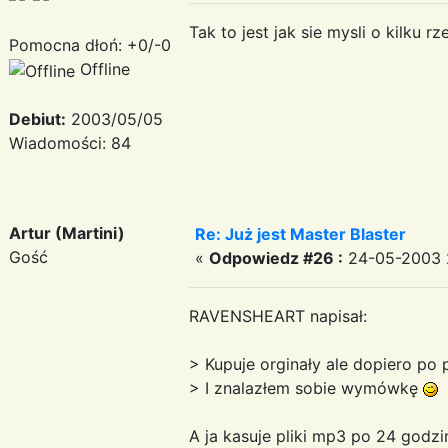
Tak to jest jak sie mysli o kilku r
Pomocna dłoń: +0/-0
Offline
Debiut:
2003/05/05
Wiadomości: 84
Artur (Martini)
Re: Już jest Master Blaster
Gość
«
Odpowiedz #26 :
24-05-2003 2
RAVENSHEART napisał:
> Kupuje orginały ale dopiero p
> I znalazłem sobie wymówkę
A ja kasuje pliki mp3 po 24 godzin