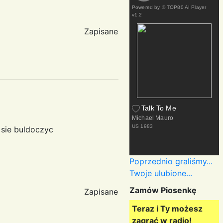
Powered by
© TOP80 AI Player
v1.2
Zapisane
Talk To Me
Michael Mauro
US
1983
 sie buldoczyc
Poprzednio graliśmy...
Twoje ulubione...
Zamów Piosenkę
Zapisane
Teraz i Ty możesz
zagrać w radio!