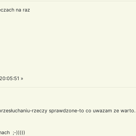
zeczach na raz
0:05:51 »
o przesłuchaniu-rzeczy sprawdzone-to co uwazam ze warto.
ach ;-)))))