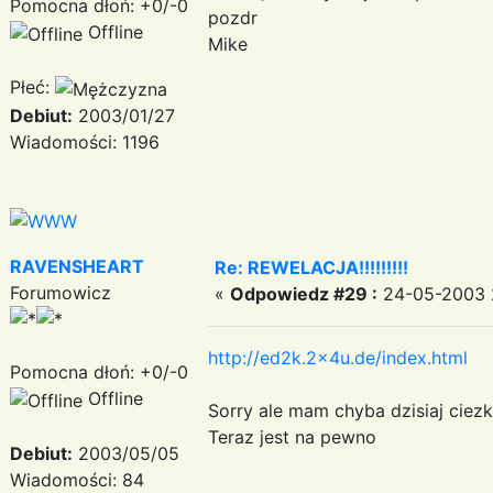
Pomocna dłoń: +0/-0
pozdr
Offline
Mike
Płeć:
Debiut:
2003/01/27
Wiadomości: 1196
RAVENSHEART
Re: REWELACJA!!!!!!!!!
Forumowicz
«
Odpowiedz #29 :
24-05-2003 
http://ed2k.2x4u.de/index.html
Pomocna dłoń: +0/-0
Offline
Sorry ale mam chyba dzisiaj ciezk
Teraz jest na pewno
Debiut:
2003/05/05
Wiadomości: 84