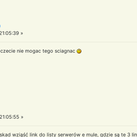
)
1:05:39 »
laczecie nie mogac tego sciagnac
1:05:55 »
kad wziąść link do listy serwerów e mule, gdzie są te 3 l