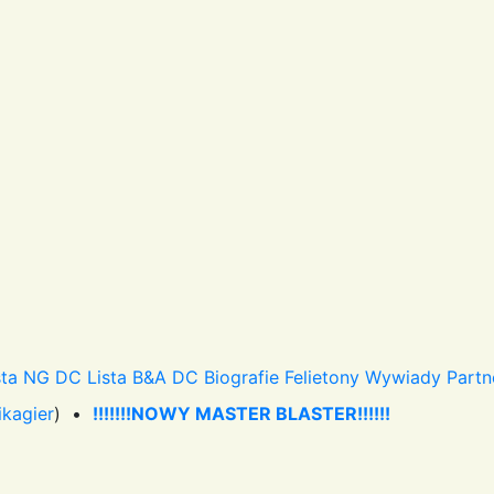
sta NG DC
Lista B&A DC
Biografie
Felietony
Wywiady
Partn
ikagier
) •
!!!!!!!NOWY MASTER BLASTER!!!!!!