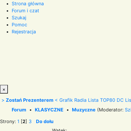
Strona główna
Forum i czat
Szukaj
Pomoc
Rejestracja
×
>
Zostań Prezenterem
<
Grafik Radia
Lista TOP80 DC
Li
Forum
•
KLASYCZNE
•
Muzyczne
(Moderator:
Sz
Strony:
1
[
2
]
3
Do dołu
Wątek: