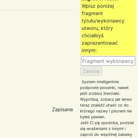
Wpisz poniżej
fragment
tytułu/wykonawcy
utworu, który
chciałbyś
zaprezentować
innym:
System inteligentnie
podpowie piosenki, nawet
jeśli zrobisz literówki.
Wypróbuj, zobacz jak łatwo
teraz znaleźć utwór co do
Zapisane
którego nazwy i pisowni nie
byłeś pewien.
Jeśli Ci się spodoba, podziel
się wrażeniami z innymi i
zaproś do wspólnej zabawy