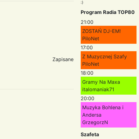
:)
Program Radia TOP80
21:00
ZOSTAŃ DJ-EM!
PiloNet
17:00
Z Muzycznej Szafy
Zapisane
PiloNet
18:00
Gramy Na Maxa
italomaniak71
20:00
Muzyka Bohlena i
Andersa
GrzegorzN
Szafeta