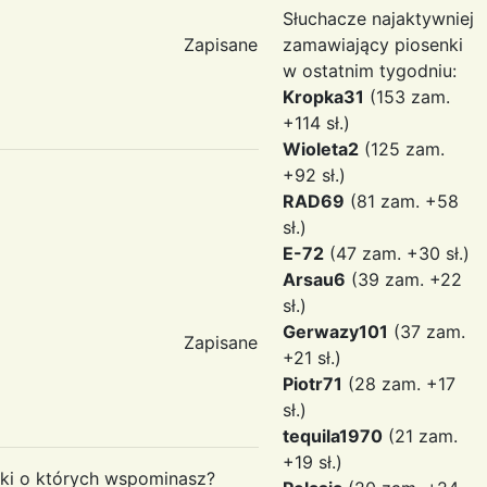
Słuchacze najaktywniej
Zapisane
zamawiający piosenki
w ostatnim tygodniu:
Kropka31
(153 zam.
+114 sł.)
Wioleta2
(125 zam.
+92 sł.)
RAD69
(81 zam. +58
sł.)
E-72
(47 zam. +30 sł.)
Arsau6
(39 zam. +22
sł.)
Gerwazy101
(37 zam.
Zapisane
+21 sł.)
Piotr71
(28 zam. +17
sł.)
tequila1970
(21 zam.
+19 sł.)
inki o których wspominasz?