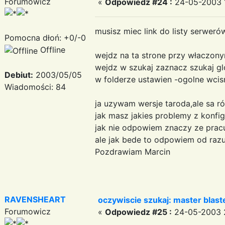
Forumowicz
«
Odpowiedz #24 :
24-05-2003 1
musisz miec link do listy serweró
Pomocna dłoń: +0/-0
Offline
wejdz na ta strone przy właczonym
wejdz w szukaj zaznacz szukaj gl
Debiut:
2003/05/05
w folderze ustawien -ogolne wcisn
Wiadomości: 84
ja uzywam wersje taroda,ale sa ró
jak masz jakies problemy z konfi
jak nie odpowiem znaczy ze pra
ale jak bede to odpowiem od raz
Pozdrawiam Marcin
RAVENSHEART
oczywiscie szukaj: master blast
Forumowicz
«
Odpowiedz #25 :
24-05-2003 2