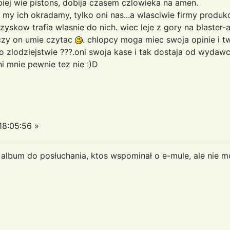
lepiej wie pistons, dobija czasem czlowieka na amen.
 my ich okradamy, tylko oni nas...a wlasciwie firmy produkc
zyskow trafia wlasnie do nich. wiec leje z gory na blaster-
 czy on umie czytac
. chlopcy moga miec swoja opinie i tw
 zlodziejstwie ???.oni swoja kase i tak dostaja od wydawcow..
oni mnie pewnie tez nie :)D
8:05:56 »
album do posłuchania, ktos wspominał o e-mule, ale nie m