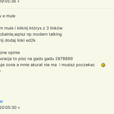
9:05:36 »
w e mule
 mule i kliknij którys z 3 linków
obalnie,wpisz np modern talking
ij dodaj linki ed2k
zne opinie
guracja to pisz na gadu gadu 2878889
cuje zona a mnie akurat nie ma i musisz poczekac
u
er
0:05:30 »