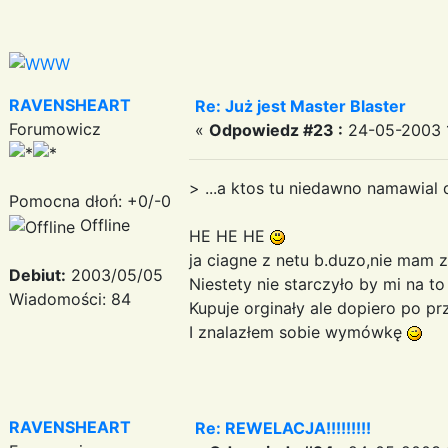
RAVENSHEART
Re: Już jest Master Blaster
Forumowicz
«
Odpowiedz #23 :
24-05-2003 1
> ...a ktos tu niedawno namawial d
Pomocna dłoń: +0/-0
Offline
HE HE HE
ja ciagne z netu b.duzo,nie mam 
Debiut:
2003/05/05
Niestety nie starczyło by mi na 
Wiadomości: 84
Kupuje orginały ale dopiero po 
I znalazłem sobie wymówkę
RAVENSHEART
Re: REWELACJA!!!!!!!!!