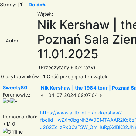
Strony: [
1
]
Do dołu
Wątek:
Nik Kershaw | th
Poznań Sala Ziemi
Autor
11.01.2025
(Przeczytany 9152 razy)
0 użytkowników i 1 Gość przegląda ten wątek.
Sweety80
Nik Kershaw | the 1984 tour | Poznań Sal
Forumowicz
«
:
04-07-2024 09:07:04 »
https://www.artbilet.pl/nikkershaw?
Pomocna dłoń:
fbclid=IwZXh0bgNhZW0CMTAAAR2Ko6zF
+1/-0
J262Zc1zRx0CsFSW_OmHuRgXdBK32Jh