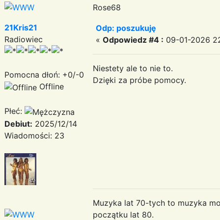
Rose68
21Kris21
Odp: poszukuję
Radiowiec
«
Odpowiedz #4 :
09-01-2026 22
Niestety ale to nie to.
Pomocna dłoń: +0/-0
Dzięki za próbe pomocy.
Offline
Płeć:
Debiut:
2025/12/14
Wiadomości: 23
Muzyka lat 70-tych to muzyka moje
początku lat 80.