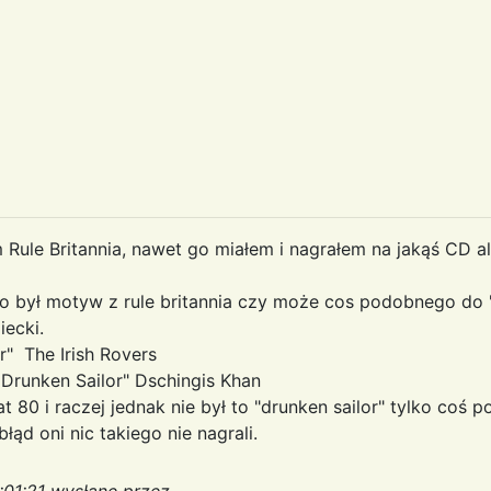
Rule Britannia, nawet go miałem i nagrałem na jakąś CD a
o był motyw z rule britannia czy może cos podobnego do "
iecki.
r" The Irish Rovers
 Drunken Sailor" Dschingis Khan
t 80 i raczej jednak nie był to "drunken sailor" tylko coś 
błąd oni nic takiego nie nagrali.
:01:21 wysłane przez