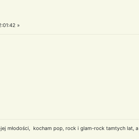
:01:42 »
j młodości, kocham pop, rock i glam-rock tamtych lat, a t