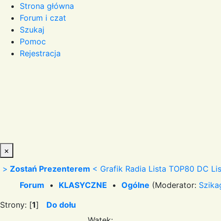
Strona główna
Forum i czat
Szukaj
Pomoc
Rejestracja
×
>
Zostań Prezenterem
<
Grafik Radia
Lista TOP80 DC
Li
Forum
•
KLASYCZNE
•
Ogólne
(Moderator:
Szika
Strony: [
1
]
Do dołu
Wątek: