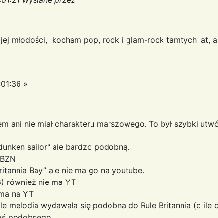
j młodości, kocham pop, rock i glam-rock tamtych lat, a t
01:36 »
m ani nie miał charakteru marszowego. To był szybki ut
dunken sailor" ale bardzo podobną.
i BZN
itannia Bay” ale nie ma go na youtube.
78) również nie ma YT
e ma na YT
 ale melodia wydawała się podobna do Rule Britannia (o i
coś podobnego.