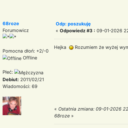
68roze
Odp: poszukuję
Forumowicz
«
Odpowiedz #3 :
09-01-2026 22
Hejka
Rozumiem że wyżej wymie
Pomocna dłoń: +2/-0
Offline
Płeć:
Debiut:
2011/02/21
Wiadomości: 69
«
Ostatnia zmiana: 09-01-2026 22
68roze
»