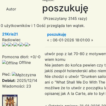
poszukuję
Autor
(Przeczytany 3145 razy)
0 użytkowników i 1 Gość przegląda ten wątek.
21Kris21
poszukuję
Radiowiec
«
:
06-01-2026 18:01:00 »
utwór pop z lat 70-80 z motywem 
Pomocna dłoń: +0/-0
wiem komu
Offline
Nie jestem do końca pewien czy t
jakiś zespół holenderski albo niem
Płeć:
Nie chodzi o utwór "Drunken sailo
Debiut:
2025/12/14
ani o "What Shall We Do With The
Wiadomości: 23
możliwe że to utwór z początku la
opisanej jak A la Carte, ale to był 
«
Ostatnia zmiana: 31-01-2026 20