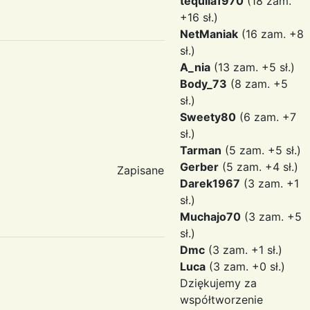
tequila1970
(18 zam.
+16 sł.)
NetManiak
(16 zam. +8
sł.)
A_nia
(13 zam. +5 sł.)
Body_73
(8 zam. +5
sł.)
Sweety80
(6 zam. +7
sł.)
Tarman
(5 zam. +5 sł.)
Gerber
(5 zam. +4 sł.)
Zapisane
Darek1967
(3 zam. +1
sł.)
Muchajo70
(3 zam. +5
sł.)
Dmc
(3 zam. +1 sł.)
Luca
(3 zam. +0 sł.)
Dziękujemy za
współtworzenie