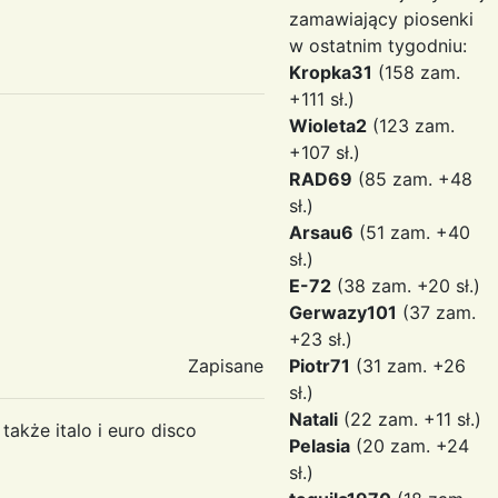
zamawiający piosenki
w ostatnim tygodniu:
Kropka31
(158 zam.
+111 sł.)
Wioleta2
(123 zam.
+107 sł.)
RAD69
(85 zam. +48
sł.)
Arsau6
(51 zam. +40
sł.)
E-72
(38 zam. +20 sł.)
Gerwazy101
(37 zam.
+23 sł.)
Zapisane
Piotr71
(31 zam. +26
sł.)
Natali
(22 zam. +11 sł.)
akże italo i euro disco
Pelasia
(20 zam. +24
sł.)