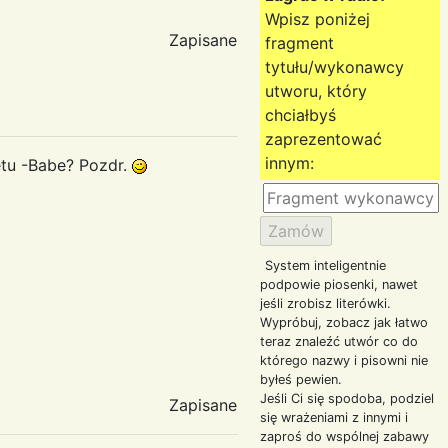
Wpisz poniżej
Zapisane
fragment
tytułu/wykonawcy
utworu, który
chciałbyś
zaprezentować
innym:
etu -Babe? Pozdr.
System inteligentnie
podpowie piosenki, nawet
jeśli zrobisz literówki.
Wypróbuj, zobacz jak łatwo
teraz znaleźć utwór co do
którego nazwy i pisowni nie
byłeś pewien.
Jeśli Ci się spodoba, podziel
Zapisane
się wrażeniami z innymi i
zaproś do wspólnej zabawy