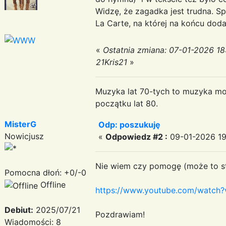
Widzę, że zagadka jest trudna. Sp
La Carte, na której na końcu doda
«
Ostatnia zmiana: 07-01-2026 18
21Kris21
»
Muzyka lat 70-tych to muzyka moje
początku lat 80.
MisterG
Odp: poszukuję
Nowicjusz
«
Odpowiedz #2 :
09-01-2026 19
Nie wiem czy pomogę (może to str
Pomocna dłoń: +0/-0
Offline
https://www.youtube.com/watch?
Debiut:
2025/07/21
Pozdrawiam!
Wiadomości: 8