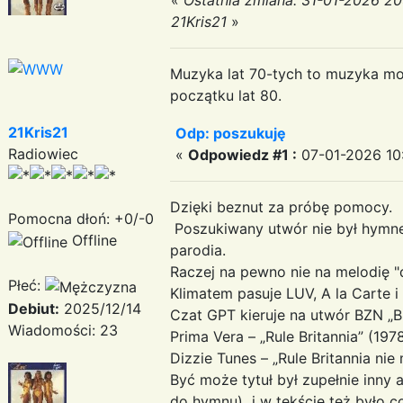
21Kris21
»
Muzyka lat 70-tych to muzyka moje
początku lat 80.
21Kris21
Odp: poszukuję
Radiowiec
«
Odpowiedz #1 :
07-01-2026 10:
Dzięki beznut za próbę pomocy.
Pomocna dłoń: +0/-0
Poszukiwany utwór nie był hymne
Offline
parodia.
Raczej na pewno nie na melodię "
Płeć:
Klimatem pasuje LUV, A la Carte 
Debiut:
2025/12/14
Czat GPT kieruje na utwór BZN „Br
Wiadomości: 23
Prima Vera – „Rule Britannia” (19
Dizzie Tunes – „Rule Britannia ni
Być może tytuł był zupełnie inny
do hymnu) i w tekście też było 