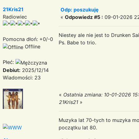
21Kris21
Odp: poszukuję
Radiowiec
«
Odpowiedz #5 :
09-01-2026 22
Niestey ale nie jest to Drunken Sa
Pomocna dłoń: +0/-0
Ps. Babe to trio.
Offline
Płeć:
Debiut:
2025/12/14
Wiadomości: 23
«
Ostatnia zmiana: 10-01-2026 15
21Kris21
»
Muzyka lat 70-tych to muzyka moje
początku lat 80.