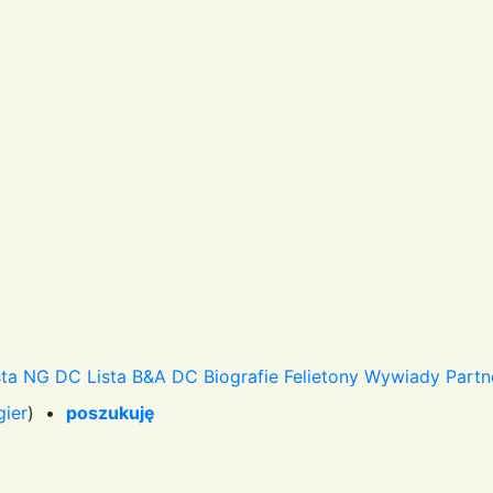
sta NG DC
Lista B&A DC
Biografie
Felietony
Wywiady
Partn
gier
) •
poszukuję