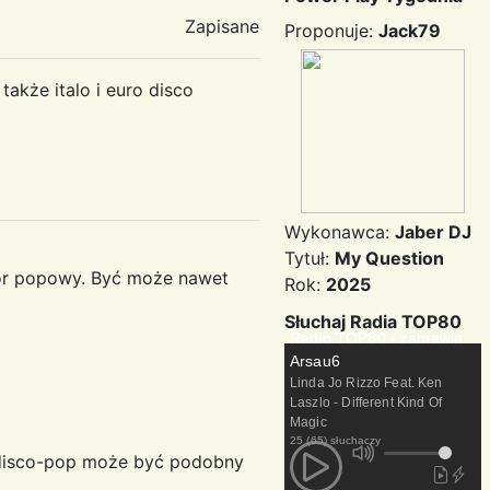
Zapisane
Proponuje:
Jack79
akże italo i euro disco
Wykonawca:
Jaber DJ
Tytuł:
My Question
wór popowy. Być może nawet
Rok:
2025
Słuchaj Radia TOP80
Radio TOP80 - zamawia
Arsau6
Linda Jo Rizzo Feat. Ken
Laszlo - Different Kind Of
Magic
25 (65) słuchaczy
le disco-pop może być podobny