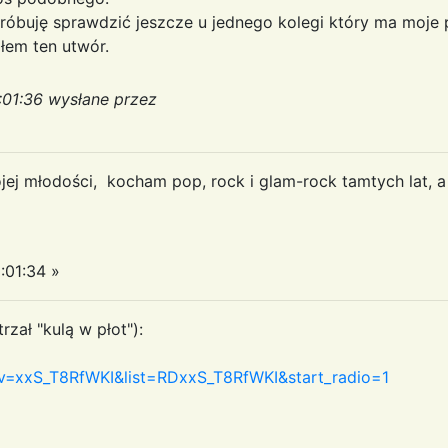
róbuję sprawdzić jeszcze u jednego kolegi który ma moje p
łem ten utwór.
:01:36 wysłane przez
j młodości, kocham pop, rock i glam-rock tamtych lat, a t
:01:34 »
zał "kulą w płot"):
v=xxS_T8RfWKI&list=RDxxS_T8RfWKI&start_radio=1