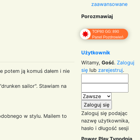
zaawansowane
Porozmawiaj
TOP80 GG: 890
Panel Pozdrowień
Użytkownik
Witamy,
Gość
.
Zaloguj
się
lub
zarejestruj
.
le potem ją komuś dałem i nie
drunken sailor". Stawiam na
Zaloguj się podając
podobnego w stylu. Mailem to
nazwę użytkownika,
hasło i długość sesji
Power Play Tygodnia