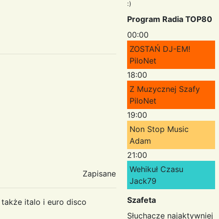
:)
Program Radia TOP80
00:00
ZOSTAŃ DJ-EM!
PiloNet
18:00
Z Muzycznej Szafy
PiloNet
19:00
Non Stop Music
Adam
21:00
Wehikuł Czasu
Zapisane
Jack79
Szafeta
akże italo i euro disco
Słuchacze najaktywniej