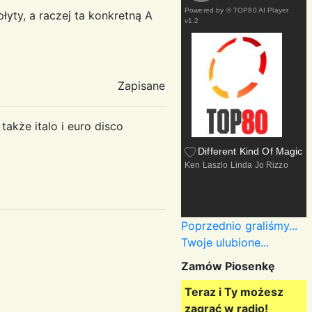
Powered by
© TOP80 AI Player
łyty, a raczej ta konkretną A
v1.2
Zapisane
akże italo i euro disco
Different Kind Of Magic
Ken Laszlo Linda Jo Rizzo
Poprzednio graliśmy...
Twoje ulubione...
Zamów Piosenkę
Teraz i Ty możesz
zagrać w radio!