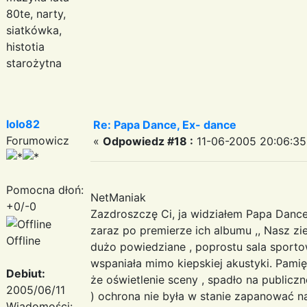
80te, narty,
siatkówka,
histotia
starożytna
lolo82
Re: Papa Dance, Ex- dance
Forumowicz
«
Odpowiedz #18 :
11-06-2005 20:06:35
Pomocna dłoń:
NetManiak
+0/-0
Zazdroszczę Ci, ja widziałem Papa Dance
zaraz po premierze ich albumu ,, Nasz zie
Offline
dużo powiedziane , poprostu sala sporto
wspaniała mimo kiepskiej akustyki. Pami
Debiut:
że oświetlenie sceny , spadło na publiczn
2005/06/11
) ochrona nie była w stanie zapanować n
Wiadomości: