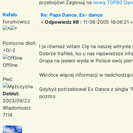
przebojów! Zagłosuj na
nową TOP80 Dan
Rafalo
Re: Papa Dance, Ex- dance
Forumowicz
«
Odpowiedz #8 :
11-06-2005 18:06:21 »
Pomocna dłoń:
I ja również witam Cię na naszej witrynie 
+0/-2
Dobrze trafiłeś, bo u nas najświeższe in
Grupa na jesieni wyda w Polsce swój pie
Offline
Wkrótce więcej informacji w nadchodząc
Płeć:
Gdybyś potrzebował Ex Dance z singla "P
Debiut:
pozdro
2003/09/23
Wiadomości:
7114