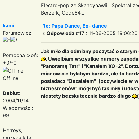
Electro-pop ze Skandynawii: Spektraliz
Berzerk, Code64...
kami
Re: Papa Dance, Ex- dance
Forumowicz
«
Odpowiedz #17 :
11-06-2005 19:06:20
Jak miło dla odmiany poczytać o starym
Pomocna dłoń:
. Uwielbiam wszystkie numery zapoda
+0/-0
"Panoramą Tatr" i "Kanałem XO-2". Dorz
mianowicie byłabym bardzo, ale to bard
Offline
posiadacz "Oszalałem" (oczywiscie w 
biznesmenów" mógł być tak miły i udostęp
Debiut:
niestety bezskutecznie bardzo długo
(
2004/11/14
Wiadomości:
99
Herreys,
muzyka lata