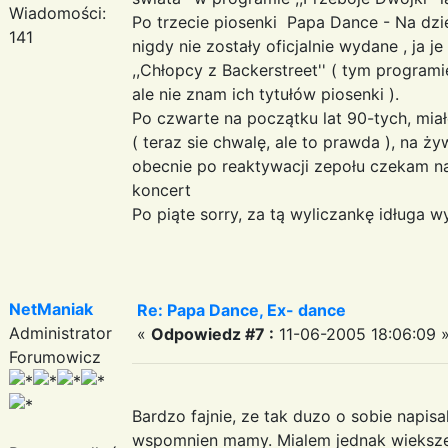
Wiadomości:
Po trzecie piosenki Papa Dance - Na dzi
141
nigdy nie zostały oficjalnie wydane , ja
,,Chłopcy z Backerstreet'' ( tym programi
ale nie znam ich tytułów piosenki ).
Po czwarte na początku lat 90-tych, mi
( teraz sie chwalę, ale to prawda ), na ż
obecnie po reaktywacji zepołu czekam na 
koncert
Po piąte sorry, za tą wyliczankę idług
NetManiak
Re: Papa Dance, Ex- dance
Administrator
«
Odpowiedz #7 :
11-06-2005 18:06:09 
Forumowicz
Bardzo fajnie, ze tak duzo o sobie napis
wspomnien mamy. Mialem jednak wieksze