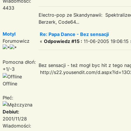
Wiadomości:
4433
Electro-pop ze Skandynawii: Spektraliz
Berzerk, Code64...
Motyl
Re: Papa Dance - Bez sensacji
Forumowicz
«
Odpowiedz #15 :
11-06-2005 19:06:15 
Pomocna dłoń:
Bez sensacji - też mogł byc hit z tego na
+1/-3
http://s22.yousendit.com/d.aspx?id=
Offline
Płeć:
Debiut:
2001/11/28
Wiadomości: