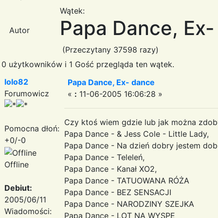
Wątek:
Papa Dance, Ex-
Autor
(Przeczytany 37598 razy)
0 użytkowników i 1 Gość przegląda ten wątek.
lolo82
Papa Dance, Ex- dance
Forumowicz
«
:
11-06-2005 16:06:28 »
Czy ktoś wiem gdzie lub jak można zdob
Pomocna dłoń:
Papa Dance - & Jess Cole - Little Lady,
+0/-0
Papa Dance - Na dzień dobry jestem dob
Papa Dance - Teleleń,
Offline
Papa Dance - Kanał XO2,
Papa Dance - TATUOWANA RÓŻA
Debiut:
Papa Dance - BEZ SENSACJI
2005/06/11
Papa Dance - NARODZINY SZEJKA
Wiadomości:
Papa Dance - LOT NA WYSPĘ