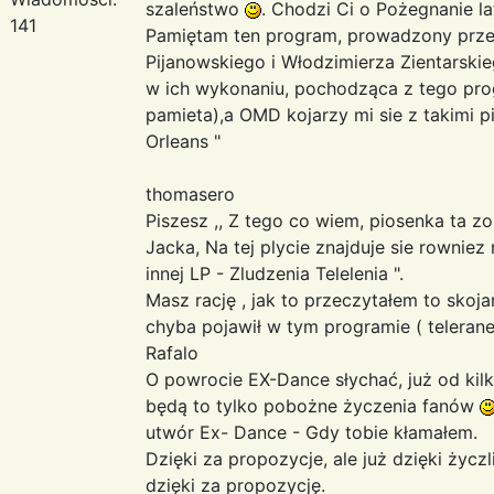
szaleństwo
. Chodzi Ci o Pożegnanie l
141
Pamiętam ten program, prowadzony prze
Pijanowskiego i Włodzimierza Zientarskieg
w ich wykonaniu, pochodząca z tego pro
pamieta),a OMD kojarzy mi sie z takimi p
Orleans "
thomasero
Piszesz ,, Z tego co wiem, piosenka ta 
Jacka, Na tej plycie znajduje sie rowniez
innej LP - Zludzenia Telelenia ".
Masz rację , jak to przeczytałem to skoj
chyba pojawił w tym programie ( teleran
Rafalo
O powrocie EX-Dance słychać, już od kilk
będą to tylko pobożne życzenia fanów
utwór Ex- Dance - Gdy tobie kłamałem.
Dzięki za propozycje, ale już dzięki życ
dzięki za propozycję.