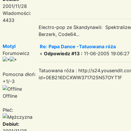
2001/11/28
Wiadomości:
4433
Electro-pop ze Skandynawii: Spektraliz
Berzerk, Code64...
Motyl
Re: Papa Dance -Tatuowana róża
Forumowicz
«
Odpowiedz #13 :
11-06-2005 19:06:27
Tatuowana róża : http://s24.yousendit.c
Pomocna dłoń:
id=0EB216DCXWW3717I25N57OYT1F
+1/-3
Offline
Płeć:
Debiut:
2001/11/28