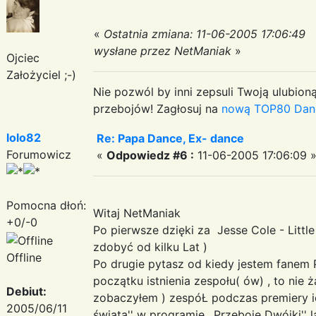
«
Ostatnia zmiana: 11-06-2005 17:06:49
wysłane przez NetManiak
»
Ojciec
Założyciel ;-)
Nie pozwól by inni zepsuli Twoją ulubioną
przebojów! Zagłosuj na
nową TOP80 Dan
lolo82
Re: Papa Dance, Ex- dance
Forumowicz
«
Odpowiedz #6 :
11-06-2005 17:06:09 
Pomocna dłoń:
Witaj NetManiak
+0/-0
Po pierwsze dzięki za Jesse Cole - Little
zdobyć od kilku Lat )
Offline
Po drugie pytasz od kiedy jestem fanem
początku istnienia zespołu( ów) , to nie ż
Debiut:
zobaczyłem ) zespóŁ podczas premiery ic
2005/06/11
świata'' w programie ,,Przeboje Dwójki'' 