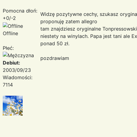
Pomocna dłoń:
Widzę pozytywne cechy, szukasz orygin
+0/-2
proponuję zatem allegro
tam znajdziesz oryginalne Tonpressowsk
Offline
niestety na winylach. Papa jest tani ale 
ponad 50 zł.
Płeć:
pozdrawiam
Debiut:
2003/09/23
Wiadomości:
7114