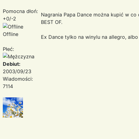
Pomocna dłoń:
Nagrania Papa Dance można kupić w co d
+0/-2
BEST OF.
Offline
Ex Dance tylko na winylu na allegro, alb
Płeć:
Debiut:
2003/09/23
Wiadomości:
7114