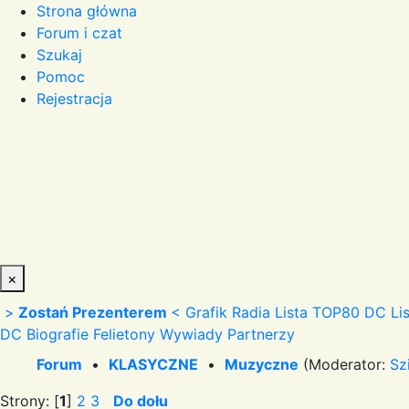
Strona główna
Forum i czat
Szukaj
Pomoc
Rejestracja
×
>
Zostań Prezenterem
<
Grafik Radia
Lista TOP80 DC
Li
DC
Biografie
Felietony
Wywiady
Partnerzy
Forum
•
KLASYCZNE
•
Muzyczne
(Moderator:
Sz
Strony: [
1
]
2
3
Do dołu