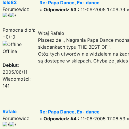
lolo82
Re: Papa Dance, Ex- dance
Forumowicz
«
Odpowiedz #3 :
11-06-2005 17:06:39 
Pomocna dłoń:
Witaj Rafalo
+0/-0
Piszesz że ,, Nagrania Papa Dance można
składankach typu THE BEST OF''.
Offline
Otóz tych utworów nie widziałem na żadn
są dostepne w sklepach. Chyba że jakie
Debiut:
2005/06/11
Wiadomości:
141
Rafalo
Re: Papa Dance, Ex- dance
Forumowicz
«
Odpowiedz #4 :
11-06-2005 17:06:53 