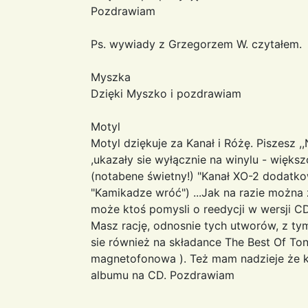
Pozdrawiam
Ps. wywiady z Grzegorzem W. czytałem
Myszka
Dzięki Myszko i pozdrawiam
Motyl
Motyl dziękuje za Kanał i Różę. Piszesz 
,ukazały sie wyłącznie na winylu - więks
(notabene świetny!) "Kanał XO-2 dodatkow
"Kamikadze wróć") ...Jak na razie można 
może ktoś pomysli o reedycji w wersji CD
Masz rację, odnosnie tych utworów, z ty
sie również na składance The Best Of Ton
magnetofonowa ). Też mam nadzieje że k
albumu na CD. Pozdrawiam