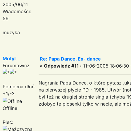
2005/06/11
Wiadomości:
56
muzyka
Motyl
Re: Papa Dance, Ex- dance
Forumowicz
«
Odpowiedz #11 :
11-06-2005 18:06:30 
Nagrania Papa Dance, o które pytasz ,uka
Pomocna dłoń:
na pierwszej płycie PD - 1985. Utwór (n
+1/-3
był też na drugiej stronie singla (chyba 
zdobyć te piosenki tylko w necie, ale mo
Offline
Płeć: