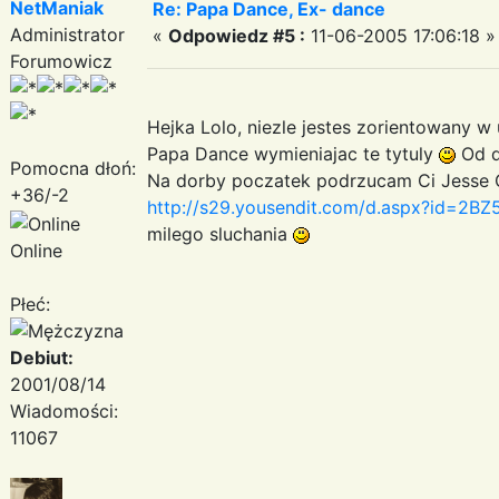
NetManiak
Re: Papa Dance, Ex- dance
Administrator
«
Odpowiedz #5 :
11-06-2005 17:06:18 »
Forumowicz
Hejka Lolo, niezle jestes zorientowany 
Papa Dance wymieniajac te tytuly
Od d
Pomocna dłoń:
Na dorby poczatek podrzucam Ci Jesse Co
+36/-2
http://s29.yousendit.com/d.aspx?id=
milego sluchania
Online
Płeć:
Debiut:
2001/08/14
Wiadomości:
11067