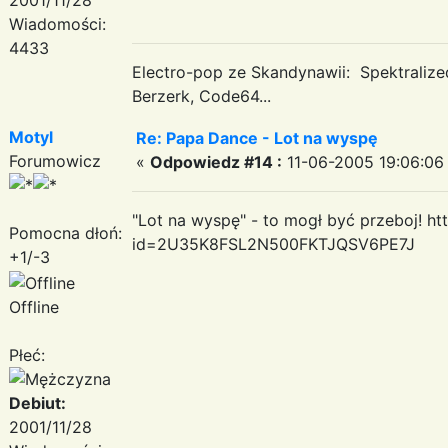
Wiadomości:
4433
Electro-pop ze Skandynawii: Spektraliz
Berzerk, Code64...
Motyl
Re: Papa Dance - Lot na wyspę
Forumowicz
«
Odpowiedz #14 :
11-06-2005 19:06:06
"Lot na wyspę" - to mogł być przeboj! ht
Pomocna dłoń:
id=2U35K8FSL2N500FKTJQSV6PE7J
+1/-3
Offline
Płeć:
Debiut:
2001/11/28