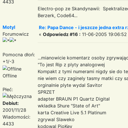
4433
Electro-pop ze Skandynawii: Spektraliz
Berzerk, Code64...
Motyl
Re: Papa Dance - i jeszcze jedna extra r
Forumowicz
«
Odpowiedz #16 :
11-06-2005 19:06:52
Pomocna dłoń:
...mianowicie komentarz osoby zgrywające
+1/-3
"To jest Rip z plyty analogowej
Kompakt z tymi numerami nigdy sie do tej
Offline
nie wiem czy zaginely tasmy matki czy s
orginalnie plyte wydal Savitor
Płeć:
SPRZET
adapter BRAUN P1 Quartz Digital
Debiut:
wkladka Shure "State of Art"
2001/11/28
karta Creative Live 5.1 Platinum
Wiadomości:
zgrywal Slaweko
4433
kodowal PioKey