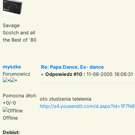
Savage
Scotch and all
the Best of '80
myszka
Re: Papa Dance, Ex- dance
Forumowicz
«
Odpowiedz #10 :
11-06-2005 18:06:31 
Pomocna dłoń:
oto złudzenia telelenia
+0/-0
http://s4.yousendit.com/d.aspx?id=1F
Offline
Debiut: