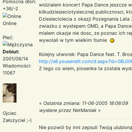
Pomocna dłoń:
widzialem koncert Papa Dance jeszcze w 
+36/-2
kilkudziesieciotysiecznej publicznosci, k
Dziesieciolecia z okazji Pozegnania Lat
Online
zwiazku z wystepem OMD, a Papa Dance w
mialem okazje nie dosc, ze poznac ich r
Płeć:
wywolali w tym wielkim tlumie
Debiut:
Kolejny utworek: Papa Dance feat. T. Bro
2001/08/14
http://s6.yousendit.com/d.aspx?id=0
Wiadomości:
Z tego co wiem, piosenka ta zostala wy
11067
«
Ostatnia zmiana: 11-06-2005 18:06:09
wysłane przez NetManiak
»
Ojciec
Założyciel ;-)
Nie pozwól by inni zepsuli Twoją ulubioną