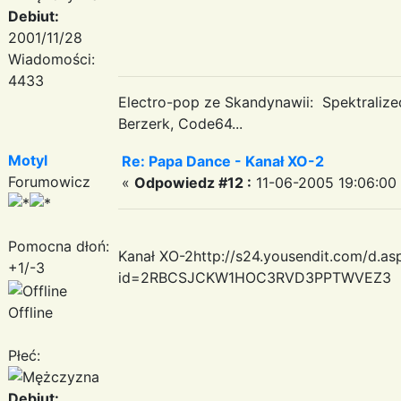
Debiut:
2001/11/28
Wiadomości:
4433
Electro-pop ze Skandynawii: Spektraliz
Berzerk, Code64...
Motyl
Re: Papa Dance - Kanał XO-2
Forumowicz
«
Odpowiedz #12 :
11-06-2005 19:06:00
Pomocna dłoń:
Kanał XO-2http://s24.yousendit.com/d.as
+1/-3
id=2RBCSJCKW1HOC3RVD3PPTWVEZ3
Offline
Płeć:
Debiut: