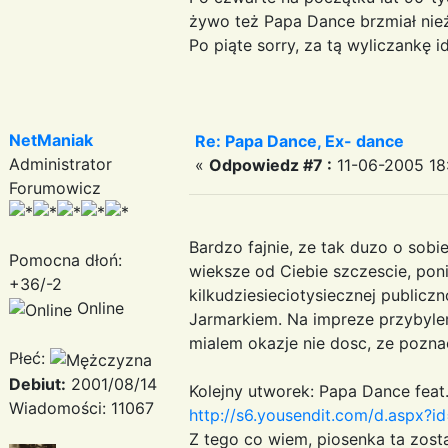
żywo też Papa Dance brzmiał nieź
Po piąte sorry, za tą wyliczank
NetManiak
Re: Papa Dance, Ex- dance
Administrator
«
Odpowiedz #7 :
11-06-2005 18
Forumowicz
Bardzo fajnie, ze tak duzo o sobi
Pomocna dłoń:
wieksze od Ciebie szczescie, pon
+36/-2
kilkudziesieciotysiecznej publiczn
Online
Jarmarkiem. Na impreze przybyle
mialem okazje nie dosc, ze pozna
Płeć:
Debiut:
2001/08/14
Kolejny utworek: Papa Dance feat.
Wiadomości: 11067
http://s6.yousendit.com/d.as
Z tego co wiem, piosenka ta zos