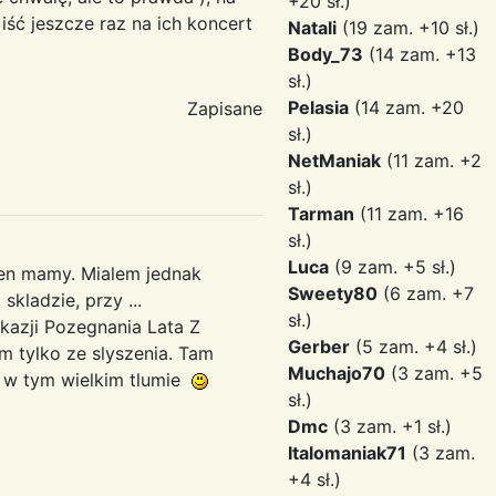
+20 sł.)
iść jeszcze raz na ich koncert
Natali
(19 zam. +10 sł.)
Body_73
(14 zam. +13
sł.)
Pelasia
(14 zam. +20
Zapisane
sł.)
NetManiak
(11 zam. +2
sł.)
Tarman
(11 zam. +16
sł.)
Luca
(9 zam. +5 sł.)
en mamy. Mialem jednak
Sweety80
(6 zam. +7
kladzie, przy ...
sł.)
okazji Pozegnania Lata Z
Gerber
(5 zam. +4 sł.)
 tylko ze slyszenia. Tam
Muchajo70
(3 zam. +5
i w tym wielkim tlumie
sł.)
Dmc
(3 zam. +1 sł.)
Italomaniak71
(3 zam.
+4 sł.)