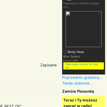
Powered by
© TOP80 AI Player
v1.2
Body Heat
Blue System
Europe
1988
Zapisane
Wykonawca w prop. do Listy
DC
Poprzednio graliśmy...
Twoje ulubione...
Zamów Piosenkę
Teraz i Ty możesz
zagrać w radio!
E BEST OF''.