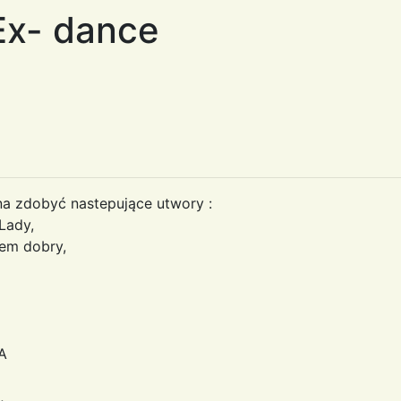
Ex- dance
na zdobyć nastepujące utwory :
Lady,
tem dobry,
A
,