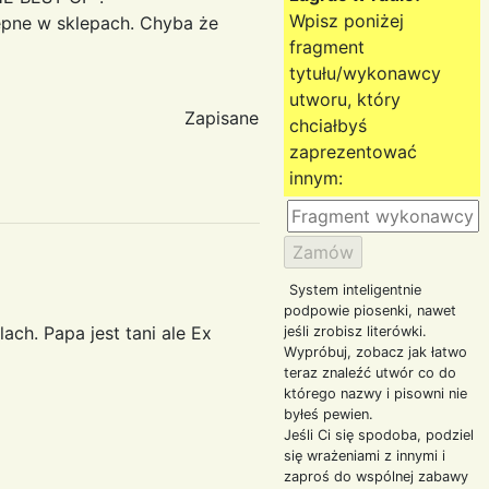
Wpisz poniżej
epne w sklepach. Chyba że
fragment
tytułu/wykonawcy
utworu, który
Zapisane
chciałbyś
zaprezentować
innym:
System inteligentnie
podpowie piosenki, nawet
ch. Papa jest tani ale Ex
jeśli zrobisz literówki.
Wypróbuj, zobacz jak łatwo
teraz znaleźć utwór co do
którego nazwy i pisowni nie
byłeś pewien.
Jeśli Ci się spodoba, podziel
się wrażeniami z innymi i
zaproś do wspólnej zabawy