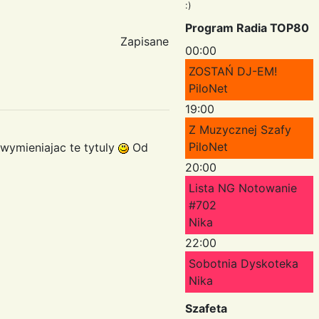
:)
Program Radia TOP80
Zapisane
00:00
ZOSTAŃ DJ-EM!
PiloNet
19:00
Z Muzycznej Szafy
PiloNet
wymieniajac te tytuly
Od
20:00
Lista NG Notowanie
#702
Nika
22:00
Sobotnia Dyskoteka
Nika
Szafeta