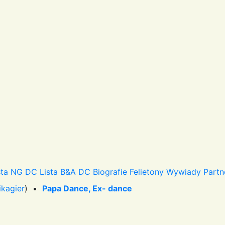
sta NG DC
Lista B&A DC
Biografie
Felietony
Wywiady
Partn
ikagier
) •
Papa Dance, Ex- dance