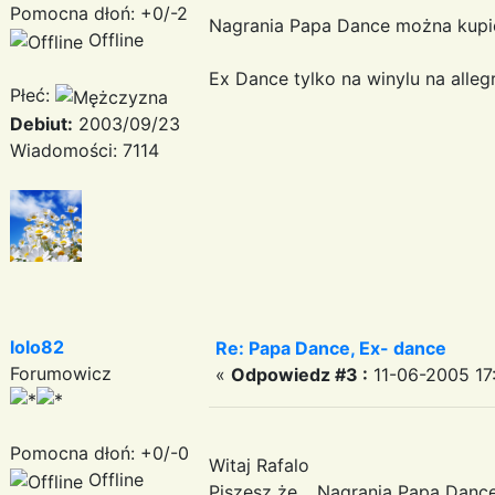
Pomocna dłoń: +0/-2
Nagrania Papa Dance można kupić
Offline
Ex Dance tylko na winylu na alleg
Płeć:
Debiut:
2003/09/23
Wiadomości: 7114
lolo82
Re: Papa Dance, Ex- dance
Forumowicz
«
Odpowiedz #3 :
11-06-2005 17
Pomocna dłoń: +0/-0
Witaj Rafalo
Offline
Piszesz że ,, Nagrania Papa Danc