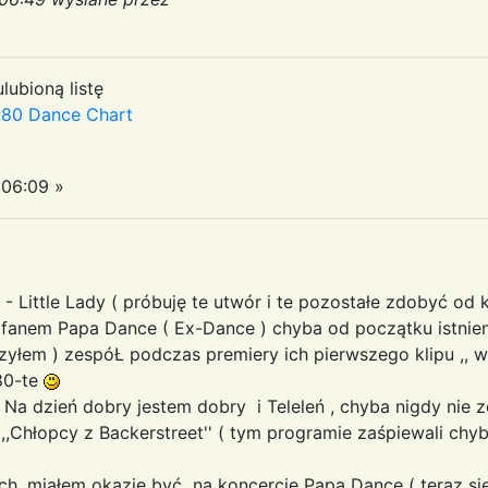
lubioną listę
80 Dance Chart
:06:09 »
- Little Lady ( próbuję te utwór i te pozostałe zdobyć od k
fanem Papa Dance ( Ex-Dance ) chyba od początku istnienia
zyłem ) zespóŁ podczas premiery ich pierwszego klipu ,, w
 80-te
Na dzień dobry jestem dobry i Teleleń , chyba nigdy nie zos
Chłopcy z Backerstreet'' ( tym programie zaśpiewali chyba
ch, miałem okazję być na koncercie Papa Dance ( teraz sie