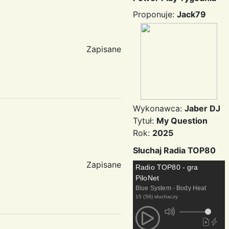
Proponuje:
Jack79
Zapisane
Wykonawca:
Jaber DJ
Tytuł:
My Question
Rok:
2025
Słuchaj Radia TOP80
Zapisane
Radio TOP80 - gra
PiloNet
Blue System - Body Heat
15 (56) słuchaczy