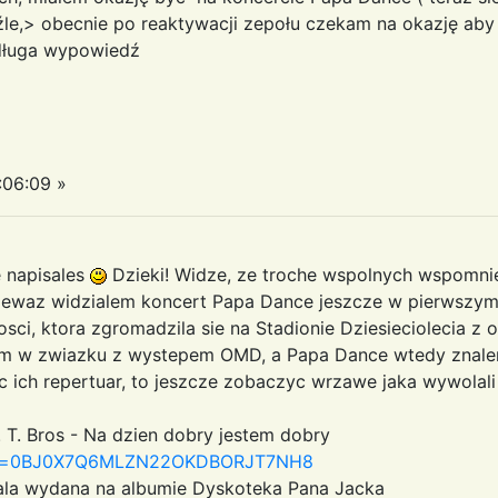
le,> obecnie po reaktywacji zepołu czekam na okazję aby 
ę idługa wypowiedź
:06:09 »
e napisales
Dzieki! Widze, ze troche wspolnych wspomni
iewaz widzialem koncert Papa Dance jeszcze w pierwszym s
osci, ktora zgromadzila sie na Stadionie Dziesieciolecia z 
m w zwiazku z wystepem OMD, a Papa Dance wtedy znalem
c ich repertuar, to jeszcze zobaczyc wrzawe jaka wywolal
 T. Bros - Na dzien dobry jestem dobry
px?id=0BJ0X7Q6MLZN22OKDBORJT7NH8
tala wydana na albumie Dyskoteka Pana Jacka