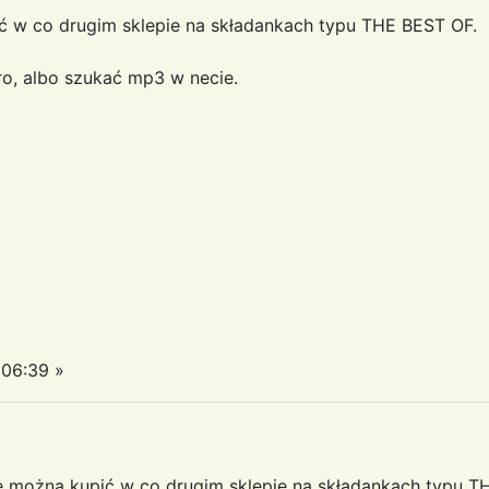
 w co drugim sklepie na składankach typu THE BEST OF.
ro, albo szukać mp3 w necie.
:06:39 »
e można kupić w co drugim sklepie na składankach typu TH