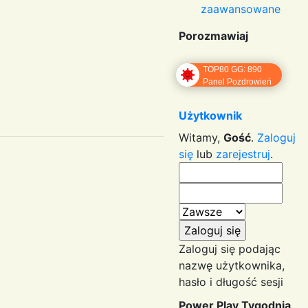
zaawansowane
Porozmawiaj
TOP80 GG: 890
Panel Pozdrowień
Użytkownik
Witamy,
Gość
.
Zaloguj
się
lub
zarejestruj
.
Zaloguj się podając
nazwę użytkownika,
hasło i długość sesji
Power Play Tygodnia