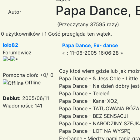
Papa Dance, 
Autor
(Przeczytany 37595 razy)
0 użytkowników i 1 Gość przegląda ten wątek.
lolo82
Papa Dance, Ex- dance
Forumowicz
«
:
11-06-2005 16:06:28 »
Czy ktoś wiem gdzie lub jak moż
Pomocna dłoń: +0/-0
Papa Dance - & Jess Cole - Little 
Offline
Papa Dance - Na dzień dobry jes
Papa Dance - Teleleń,
Debiut:
2005/06/11
Papa Dance - Kanał XO2,
Wiadomości: 141
Papa Dance - TATUOWANA RÓŻA
Papa Dance - BEZ SENSACJI
Papa Dance - NARODZINY SZEJK
Papa Dance - LOT NA WYSPĘ
Ex-Dance - Miedzy nami tania gra