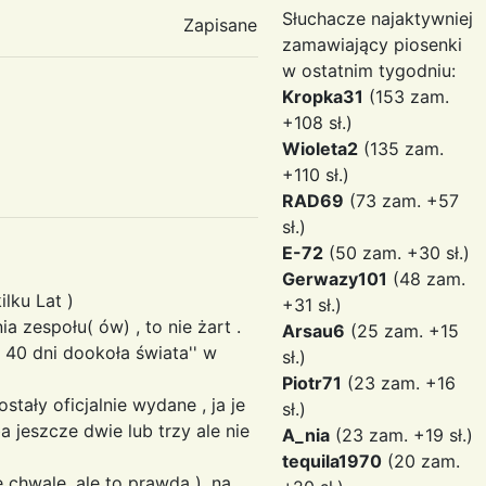
Słuchacze najaktywniej
Zapisane
zamawiający piosenki
w ostatnim tygodniu:
Kropka31
(153 zam.
+108 sł.)
Wioleta2
(135 zam.
+110 sł.)
RAD69
(73 zam. +57
sł.)
E-72
(50 zam. +30 sł.)
Gerwazy101
(48 zam.
ilku Lat )
+31 sł.)
 zespołu( ów) , to nie żart .
Arsau6
(25 zam. +15
 40 dni dookoła świata'' w
sł.)
Piotr71
(23 zam. +16
tały oficjalnie wydane , ja je
sł.)
 jeszcze dwie lub trzy ale nie
A_nia
(23 zam. +19 sł.)
tequila1970
(20 zam.
 chwalę, ale to prawda ), na