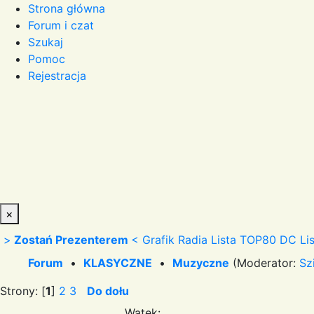
Strona główna
Forum i czat
Szukaj
Pomoc
Rejestracja
×
>
Zostań Prezenterem
<
Grafik Radia
Lista TOP80 DC
Li
Forum
•
KLASYCZNE
•
Muzyczne
(Moderator:
Sz
Strony: [
1
]
2
3
Do dołu
Wątek: