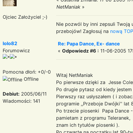
NetManiak
»
Ojciec Założyciel ;-)
Nie pozwól by inni zepsuli Twoją u
przebojów! Zagłosuj na
nową TOP
lolo82
Re: Papa Dance, Ex- dance
Forumowicz
«
Odpowiedz #6 :
11-06-2005 17
Pomocna dłoń: +0/-0
Witaj NetManiak
Offline
Po pierwsze dzięki za Jesse Cole 
Po drugie pytasz od kiedy jestem 
Debiut:
2005/06/11
Pierwszy raz usłyszałem ( i zobac
Wiadomości: 141
programie ,,Przeboje Dwójki'' lat
Po trzecie piosenki Papa Dance - 
pamietam z programu Teleranek, ,,
znam ich tytułów piosenki ).
Po czwarte na początku lat 90-ty