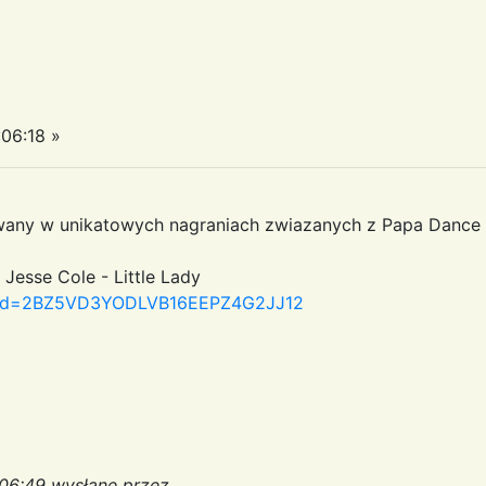
06:18 »
towany w unikatowych nagraniach zwiazanych z Papa Dance 
esse Cole - Little Lady
px?id=2BZ5VD3YODLVB16EEPZ4G2JJ12
:06:49 wysłane przez