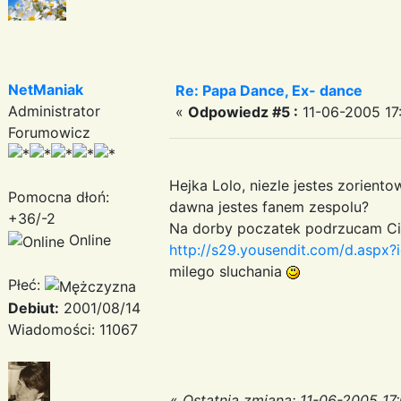
NetManiak
Re: Papa Dance, Ex- dance
Administrator
«
Odpowiedz #5 :
11-06-2005 17:
Forumowicz
Hejka Lolo, niezle jestes zorien
Pomocna dłoń:
dawna jestes fanem zespolu?
+36/-2
Na dorby poczatek podrzucam Ci J
Online
http://s29.yousendit.com/d.as
milego sluchania
Płeć:
Debiut:
2001/08/14
Wiadomości: 11067
«
Ostatnia zmiana: 11-06-2005 17