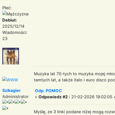
Płeć:
Debiut:
2025/12/14
Wiadomości:
23
Muzyka lat 70-tych to muzyka mojej mło
tamtych lat, a także italo i euro disco po
Szikagier
Odp: POMOC
Administrator
«
Odpowiedz #2 :
21-02-2026 19:02:05 
Myślę, ze 3 linki podane niżej mogą roz