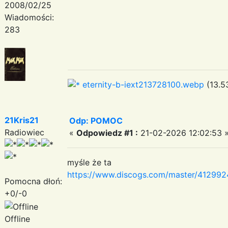
2008/02/25
Wiadomości:
283
eternity-b-iext213728100.webp
(13.53
21Kris21
Odp: POMOC
Radiowiec
«
Odpowiedz #1 :
21-02-2026 12:02:53 
myśle że ta
https://www.discogs.com/master/412992
Pomocna dłoń:
+0/-0
Offline