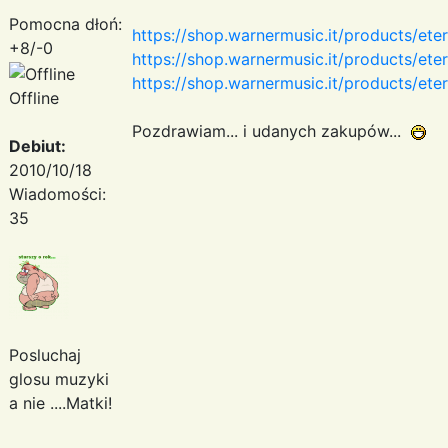
Pomocna dłoń:
https://shop.warnermusic.it/products/ete
+8/-0
https://shop.warnermusic.it/products/eter
https://shop.warnermusic.it/products/ete
Offline
Pozdrawiam... i udanych zakupów...
Debiut:
2010/10/18
Wiadomości:
35
Posluchaj
glosu muzyki
a nie ....Matki!