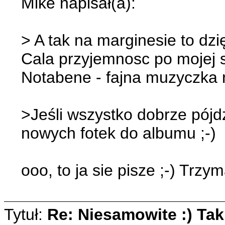
Mike napisał(a):
> A tak na marginesie to dz
Cala przyjemnosc po mojej s
Notabene - fajna muzyczka n
>Jeśli wszystko dobrze pójd
nowych fotek do albumu ;-)
ooo, to ja sie pisze ;-) Trz
Tytuł:
Re: Niesamowite :) Taki