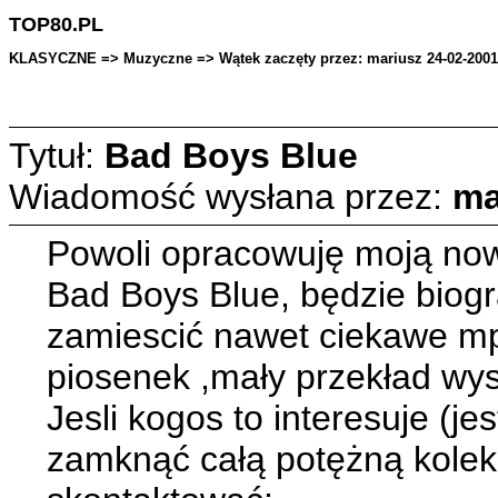
TOP80.PL
KLASYCZNE => Muzyczne => Wątek zaczęty przez: mariusz 24-02-2001 
Tytuł:
Bad Boys Blue
Wiadomość wysłana przez:
ma
Powoli opracowuję moją now
Bad Boys Blue, będzie biogra
zamiescić nawet ciekawe mp
piosenek ,mały przekład wy
Jesli kogos to interesuje (j
zamknąć całą potężną kolek