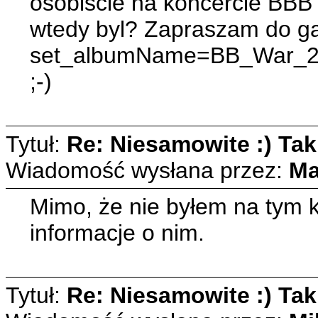
osobiscie na koncercie BBB
wtedy byl? Zapraszam do gale
set_albumName=BB_War_20
;-)
Tytuł:
Re: Niesamowite :) Taki
Wiadomość wysłana przez:
Ma
Mimo, że nie byłem na tym k
informacje o nim.
Tytuł:
Re: Niesamowite :) Taki