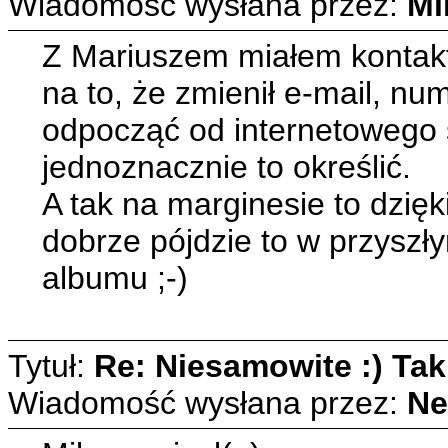
Wiadomość wysłana przez:
Mi
Z Mariuszem miałem kontakt 
na to, że zmienił e-mail, nu
odpocząć od internetowego ś
jednoznacznie to określić.
A tak na marginesie to dzię
dobrze pójdzie to w przyszł
albumu ;-)
Tytuł:
Re: Niesamowite :) Taki
Wiadomość wysłana przez:
Ne