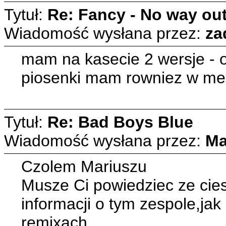
Tytuł:
Re: Fancy - No way ou
Wiadomość wysłana przez:
za
mam na kasecie 2 wersje - or
piosenki mam rowniez w me
Tytuł:
Re: Bad Boys Blue
Wiadomość wysłana przez:
Ma
Czolem Mariuszu
Musze Ci powiedziec ze cie
informacji o tym zespole,ja
remixach.