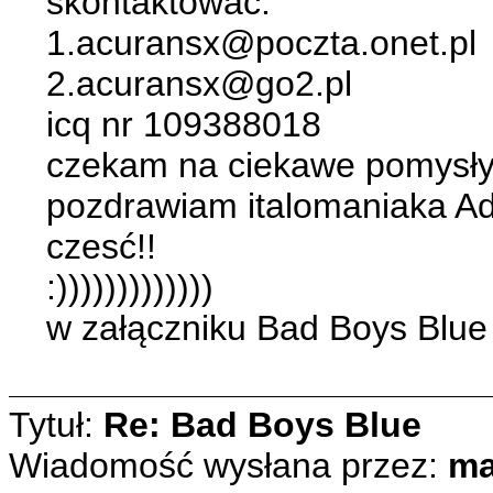
skontaktować:
1.acuransx@poczta.onet.pl
2.acuransx@go2.pl
icq nr 109388018
czekam na ciekawe pomysły!
pozdrawiam italomaniaka Ada
czesć!!
:)))))))))))))
w załączniku Bad Boys Blue
Tytuł:
Re: Bad Boys Blue
Wiadomość wysłana przez:
ma