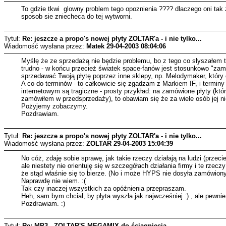
To gdzie tkwi glowny problem tego opoznienia ???? dlaczego oni tak z
sposob sie zniecheca do tej wytworni.
Tytuł:
Re: jeszcze a propo's nowej płyty ZOLTAR'a - i nie tylko...
Wiadomość wysłana przez:
Matek
29-04-2003 08:04:06
Myślę że ze sprzedażą nie będzie problemu, bo z tego co słyszałem t
trudno - w końcu przecież światek space-fanów jest stosunkowo "zamkni
sprzedawać Twoją płytę poprzez inne sklepy, np. Melodymaker, który 
A co do terminów - to całkowicie się zgadzam z Markiem IF, i terminy
internetowym są tragiczne - prosty przykład: na zamówione płyty (któ
zamówiłem w przedsprzedaży), to obawiam się że za wiele osób jej ni
Pożyjemy zobaczymy.
Pozdrawiam.
Tytuł:
Re: jeszcze a propo's nowej płyty ZOLTAR'a - i nie tylko...
Wiadomość wysłana przez:
ZOLTAR
29-04-2003 15:04:39
No cóż, zdaję sobie sprawę, jak takie rzeczy działają na ludzi (przecie
ale niestety nie orientuję się w szczegółach działania firmy i te r
że stąd właśnie się to bierze. (No i może HYPS nie dosyła zamówiony
Naprawdę nie wiem. :(
Tak czy inaczej wszystkich za opóźnienia przepraszam.
Heh, sam bym chciał, by płyta wyszła jak najwcześniej :) , ale pewnie 
Pozdrawiam. :)
Tytuł:
Re: MP3 - ZOLTAR'S MEGAMIX do ściągnięcia