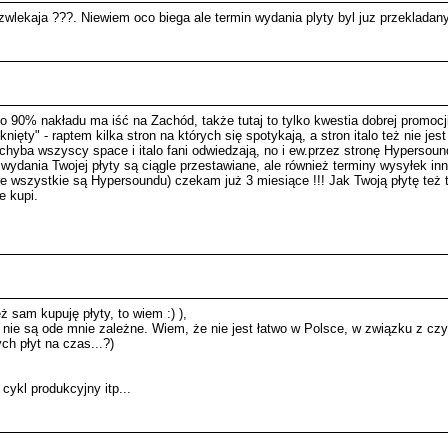
wlekaja ???. Niewiem oco biega ale termin wydania plyty byl juz przekladany 
o 90% nakładu ma iść na Zachód, także tutaj to tylko kwestia dobrej promocj
ęty" - raptem kilka stron na których się spotykają, a stron italo też nie jes
chyba wszyscy space i italo fani odwiedzają, no i ew.przez stronę Hypersoun
 wydania Twojej płyty są ciągle przestawiane, ale również terminy wysyłek in
re wszystkie są Hypersoundu) czekam już 3 miesiące !!! Jak Twoją płytę też t
e kupi.
ż sam kupuję płyty, to wiem :) ),
zeczy nie są ode mnie zależne. Wiem, że nie jest łatwo w Polsce, w związku 
ch płyt na czas...?)
cykl produkcyjny itp...