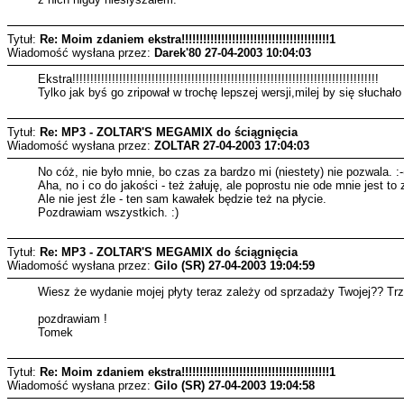
Tytuł:
Re: Moim zdaniem ekstra!!!!!!!!!!!!!!!!!!!!!!!!!!!!!!!!!!!!!!!!!1
Wiadomość wysłana przez:
Darek'80
27-04-2003 10:04:03
Ekstra!!!!!!!!!!!!!!!!!!!!!!!!!!!!!!!!!!!!!!!!!!!!!!!!!!!!!!!!!!!!!!!!!!!!!!!!!!!!!!!!!!!!!
Tylko jak byś go zripował w trochę lepszej wersji,milej by się słuchało
Tytuł:
Re: MP3 - ZOLTAR'S MEGAMIX do ściągnięcia
Wiadomość wysłana przez:
ZOLTAR
27-04-2003 17:04:03
No cóż, nie było mnie, bo czas za bardzo mi (niestety) nie pozwala. :-
Aha, no i co do jakości - też żałuję, ale poprostu nie ode mnie jest t
Ale nie jest źle - ten sam kawałek będzie też na płycie.
Pozdrawiam wszystkich. :)
Tytuł:
Re: MP3 - ZOLTAR'S MEGAMIX do ściągnięcia
Wiadomość wysłana przez:
Gilo (SR)
27-04-2003 19:04:59
Wiesz że wydanie mojej płyty teraz zależy od sprzadaży Twojej?? Trzyma
pozdrawiam !
Tomek
Tytuł:
Re: Moim zdaniem ekstra!!!!!!!!!!!!!!!!!!!!!!!!!!!!!!!!!!!!!!!!!1
Wiadomość wysłana przez:
Gilo (SR)
27-04-2003 19:04:58