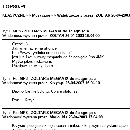
TOP80.PL
KLASYCZNE => Muzyczne => Wątek zaczęty przez: ZOLTAR 26-04-2003 
Tytuł:
MP3 - ZOLTAR'S MEGAMIX do ściągnięcia
Wiadomość wysłana przez:
ZOLTAR
26-04-2003 16:04:00
Cześć. :)
Jak w temacie: na stronce
http://www.synthdance.republika.pl/
jest już 14minutowy megamix do ściągnięcia (ma 4Mb).
Płytka jakoś niebawem.
Pozdrawiam wszystkich. :)
Tytuł:
Re: MP3 - ZOLTAR'S MEGAMIX do ściągnięcia
Wiadomość wysłana przez:
Krzys-pl
26-04-2003 16:04:10
Dawno Cie nie bylo tu. Co sie stalo ??
Poz ... Krzys
Tytuł:
Re: MP3 - ZOLTAR'S MEGAMIX do ściągnięcia
Wiadomość wysłana przez:
Mario_bis
26-04-2003 17:04:09
Krzysio, podejmiesz się zrobienia miksu z krajowymi artystami space?
z nich nigdy niesłyszałem.