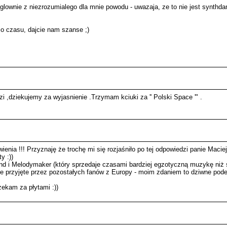
lownie z niezrozumialego dla mnie powodu - uwazaja, ze to nie jest synthdanc
o czasu, dajcie nam szanse ;)
zi ,dziekujemy za wyjasnienie .Trzymam kciuki za '' Polski Space '" .
ienia !!! Przyznaję że trochę mi się rozjaśniło po tej odpowiedzi panie Macie
y :))
ound i Melodymaker (który sprzedaje czasami bardziej egzotyczną muzykę niż
ze przyjęte przez pozostałych fanów z Europy - moim zdaniem to dziwne pode
czekam za płytami :))