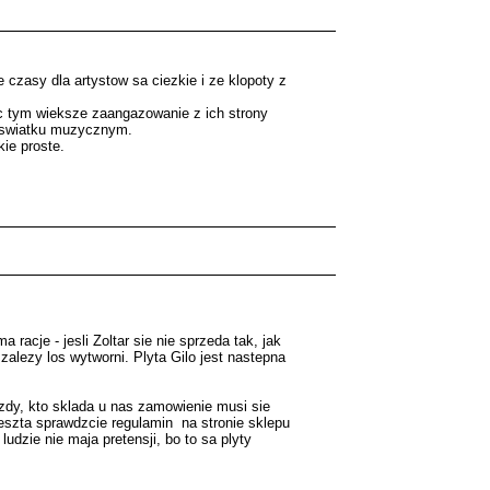
czasy dla artystow sa ciezkie i ze klopoty z
ec tym wieksze zaangazowanie z ich strony
m swiatku muzycznym.
kie proste.
 racje - jesli Zoltar sie nie sprzeda tak, jak
alezy los wytworni. Plyta Gilo jest nastepna
zdy, kto sklada u nas zamowienie musi sie
reszta sprawdzcie regulamin na stronie sklepu
ludzie nie maja pretensji, bo to sa plyty