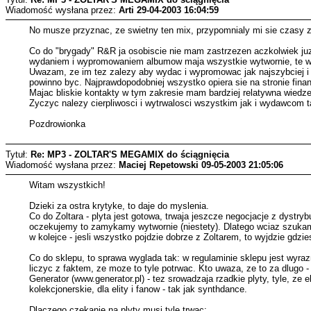
Wiadomość wysłana przez:
Arti
29-04-2003 16:04:59
No musze przyznac, ze swietny ten mix, przypomnialy mi sie czasy z 
Co do "brygady" R&R ja osobiscie nie mam zastrzezen aczkolwiek juz
wydaniem i wypromowaniem albumow maja wszystkie wytwornie, te wie
Uwazam, ze im tez zalezy aby wydac i wypromowac jak najszybciej i 
powinno byc. Najprawdopodobniej wszystko opiera sie na stronie fin
Majac bliskie kontakty w tym zakresie mam bardziej relatywna wiedze 
Zyczyc nalezy cierpliwosci i wytrwalosci wszystkim jak i wydawcom t
Pozdrowionka
Tytuł:
Re: MP3 - ZOLTAR'S MEGAMIX do ściągnięcia
Wiadomość wysłana przez:
Maciej Repetowski
09-05-2003 21:05:06
Witam wszystkich!
Dzieki za ostra krytyke, to daje do myslenia.
Co do Zoltara - plyta jest gotowa, trwaja jeszcze negocjacje z dystrybu
oczekujemy to zamykamy wytwornie (niestety). Dlatego wciaz szukamy
w kolejce - jesli wszystko pojdzie dobrze z Zoltarem, to wyjdzie gdzie
Co do sklepu, to sprawa wyglada tak: w regulaminie sklepu jest wyra
liczyc z faktem, ze moze to tyle potrwac. Kto uwaza, ze to za dlugo
Generator (www.generator.pl) - tez srowadzaja rzadkie plyty, tyle, ze e
kolekcjonerskie, dla elity i fanow - tak jak synthdance.
Dlaczego czekanie na plyty musi tyle trwac: