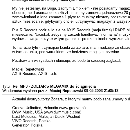
My nie jestesmy, na Boga, zadnym Empikiem - nie posiadamy magazyn
obecnie, np. Laserdance za 45 zl - musimy zamowic jednorazowo 20 pl
zamowieniami a ktos zamawia 1 plyte to musimy niestety poczekac az
sztuk miesiecznie, gdybysmy chcieli utrzymywac magazyn z wszystki
R & R Records podzielilo sie na AXIS Records (moja firma) i RARE Mus
miesiecznie. Naciskal, zebysmy zaczeli handlowac "normalna" muzyka -
wydawac swoja muzyke w tym gatunku - prosze o troche wyrozumialos
To na razie tyle - trzymajcie kciuki za Zoltara, mam nadzieje ze uk
w tym gatunku, pod warunkiem, ze bedziemy mogli je sprzedac.
Pozdrawiam wszystkich i obiecuje, ze bede tu czesciej zagladal,
Maciej Repetowski
AXIS Records, AXIS f.u.h.
Tytuł:
Re: MP3 - ZOLTAR'S MEGAMIX do ściągnięcia
Wiadomość wysłana przez:
Maciej Repetowski
09-05-2003 21:05:13
Aktualni dystrybutorzy Zoltara, z ktorymi mamy podpisana umowy o d
Groove Unlimited, Holandia (www.groove.nl)
DWM Music, USA (www.dwmmusic.com)
East Melodies, Malezja i Daleki Wschod
VIVO Records, Polska
Generator, Polska