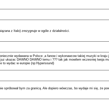
ązana z Italo) zrezygnuje w ogóle z działalności.
yc koniecznie wydawana w Polsce ,a fanow i wykonawcow takiej muzyki w kraju j
la sie juz ukazac DAWNO DAWNO temu i ??? tak jak mowilem wczesniej twoja mu
ie to wydac w europie (np:Hypersound)
nie spróbował bym za granicą. Ale dopiero wówczas, bo wydaje mi się, że pow