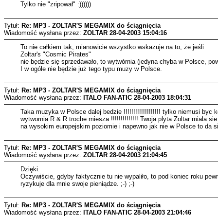
Tylko nie "zripował" :))))))
Tytuł:
Re: MP3 - ZOLTAR'S MEGAMIX do ściągnięcia
Wiadomość wysłana przez:
ZOLTAR
28-04-2003 15:04:16
To nie całkiem tak; mianowicie wszystko wskazuje na to, że jeśli
Zoltar's "Cosmic Pirates"
nie będzie się sprzedawało, to wytwórnia (jedyna chyba w Polsce, powi
I w ogóle nie będzie już tego typu muzy w Polsce.
Tytuł:
Re: MP3 - ZOLTAR'S MEGAMIX do ściągnięcia
Wiadomość wysłana przez:
ITALO FAN-ATIC
28-04-2003 18:04:31
Taka muzyka w Polsce dalej bedzie !!!!!!!!!!!!!!!!!!! tylko niemusi b
wytwornia R & R troche miesza !!!!!!!!!!!!!! Twoja plyta Zoltar mia
na wysokim europejskim poziomie i napewno jak nie w Polsce to da s
Tytuł:
Re: MP3 - ZOLTAR'S MEGAMIX do ściągnięcia
Wiadomość wysłana przez:
ZOLTAR
28-04-2003 21:04:45
Dzięki.
Oczywiście, gdyby faktycznie tu nie wypaliło, to pod koniec roku pew
ryzykuje dla mnie swoje pieniądze. ;-) ;-)
Tytuł:
Re: MP3 - ZOLTAR'S MEGAMIX do ściągnięcia
Wiadomość wysłana przez:
ITALO FAN-ATIC
28-04-2003 21:04:46