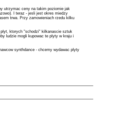
y utrzymac ceny na takim poziomie jak
wo). I teraz - jesli jest okres miedzy
asem trwa. Przy zamowieniach rzedu kilku
plyt, ktorych "schodzi" kilkanascie sztuk
by ludzie mogli kupowac te plyty w kraju i
wykonawcow synthdance - chcemy wydawac plyty