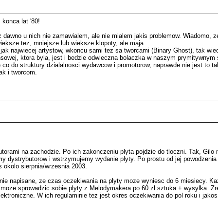
konca lat '80!
 dawno u nich nie zamawialem, ale nie mialem jakis problemow. Wiadomo, ze 
ksze tez, mniejsze lub wieksze klopoty, ale maja.
jak najwiecej artystow, wkoncu sami tez sa tworcami (Binary Ghost), tak wi
ansowej, ktora byla, jest i bedzie odwieczna bolaczka w naszym prymitywny
co do struktury dzialalnosci wydawcow i promotorow, naprawde nie jest to ta
ak i tworcom.
torami na zachodzie. Po ich zakonczeniu plyta pojdzie do tloczni. Tak, Gilo ma
 dystrybutorow i wstrzymujemy wydanie plyty. Po prostu od jej powodzenia z
s okolo sierpnia/wrzesnia 2003.
znie napisane, ze czas oczekiwania na plyty moze wyniesc do 6 miesiecy. Ka
 - moze sprowadzic sobie plyty z Melodymakera po 60 zl sztuka + wysylka. Z
lektroniczne. W ich regulaminie tez jest okres oczekiwania do pol roku i jakos 