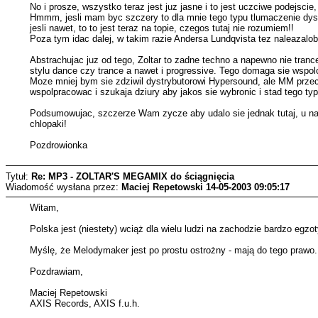
No i prosze, wszystko teraz jest juz jasne i to jest uczciwe podejscie,
Hmmm, jesli mam byc szczery to dla mnie tego typu tlumaczenie dystr
jesli nawet, to to jest teraz na topie, czegos tutaj nie rozumiem!!
Poza tym idac dalej, w takim razie Andersa Lundqvista tez naleazalo
Abstrachujac juz od tego, Zoltar to zadne techno a napewno nie tran
stylu dance czy trance a nawet i progressive. Tego domaga sie wspo
Moze mniej bym sie zdziwil dystrybutorowi Hypersound, ale MM przeci
wspolpracowac i szukaja dziury aby jakos sie wybronic i stad tego ty
Podsumowujac, szczerze Wam zycze aby udalo sie jednak tutaj, u nas
chlopaki!
Pozdrowionka
Tytuł:
Re: MP3 - ZOLTAR'S MEGAMIX do ściągnięcia
Wiadomość wysłana przez:
Maciej Repetowski
14-05-2003 09:05:17
Witam,
Polska jest (niestety) wciąż dla wielu ludzi na zachodzie bardzo eg
Myślę, że Melodymaker jest po prostu ostrożny - mają do tego prawo. 
Pozdrawiam,
Maciej Repetowski
AXIS Records, AXIS f.u.h.