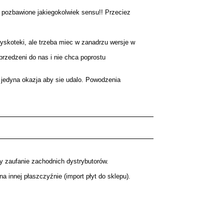
i pozbawione jakiegokolwiek sensu!! Przeciez
yskoteki, ale trzeba miec w zanadrzu wersje w
rzedzeni do nas i nie chca poprostu
 jedyna okazja aby sie udalo. Powodzenia
my zaufanie zachodnich dystrybutorów.
 innej płaszczyźnie (import płyt do sklepu).