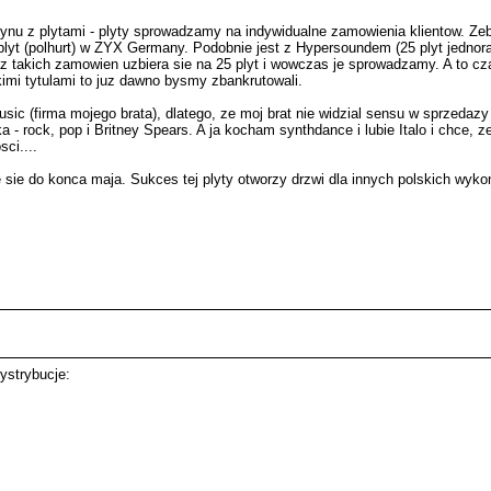
u z plytami - plyty sprowadzamy na indywidualne zamowienia klientow. Zeb
yt (polhurt) w ZYX Germany. Podobnie jest z Hypersoundem (25 plyt jednorazo
 takich zamowien uzbiera sie na 25 plyt i wowczas je sprowadzamy. A to cz
mi tytulami to juz dawno bysmy zbankrutowali.
ic (firma mojego brata), dlatego, ze moj brat nie widzial sensu w sprzedazy 
 rock, pop i Britney Spears. A ja kocham synthdance i lubie Italo i chce, ze
ci....
aze sie do konca maja. Sukces tej plyty otworzy drzwi dla innych polskich 
ystrybucje: