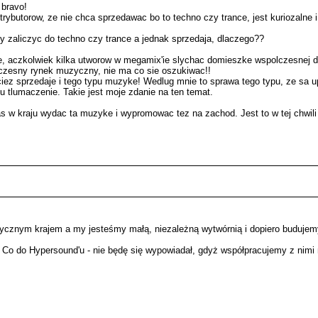
 bravo!
ybutorow, ze nie chca sprzedawac bo to techno czy trance, jest kuriozalne 
by zaliczyc do techno czy trance a jednak sprzedaja, dlaczego??
ce, aczkolwiek kilka utworow w megamix'ie slychac domieszke wspolczesnej d
lczesny rynek muzyczny, nie ma co sie oszukiwac!!
ez sprzedaje i tego typu muzyke! Wedlug mnie to sprawa tego typu, ze sa up
pu tlumaczenie. Takie jest moje zdanie na ten temat.
 w kraju wydac ta muzyke i wypromowac tez na zachod. Jest to w tej chwili
zotycznym krajem a my jesteśmy małą, niezależną wytwórnią i dopiero buduje
Co do Hypersound'u - nie będę się wypowiadał, gdyż współpracujemy z nimi na