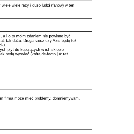
wiele wiele razy i duzo ludzi (fanow) w ten
i, a i o to moim zdaniem nie powinno być
t aż tak dużo. Druga rzecz czy Axis będę też
d-u.
nych płyt do kupujących w ich sklepie
ak będą wysyłać (którą de-facto już też
z czym firma może mieć problemy, domniemywam,