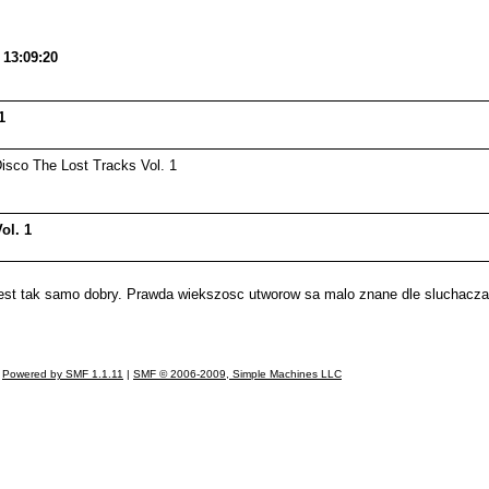
13:09:20
1
sco The Lost Tracks Vol. 1
ol. 1
 jest tak samo dobry. Prawda wiekszosc utworow sa malo znane dle sluchacza a
Powered by SMF 1.1.11
|
SMF © 2006-2009, Simple Machines LLC