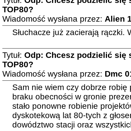
Tytuł:
Odp: Chcesz podzielić się
TOP80?
Wiadomość wysłana przez:
Alien
Słuchacze już zacierają rączki.
Tytuł:
Odp: Chcesz podzielić się
TOP80?
Wiadomość wysłana przez:
Dmc
0
Sam nie wiem czy dobrze robię p
braku obecności w gronie preze
stało ponowne robienie projek
dyskotekową lat 80-tych z głos
dowództwo stacji oraz wszystki