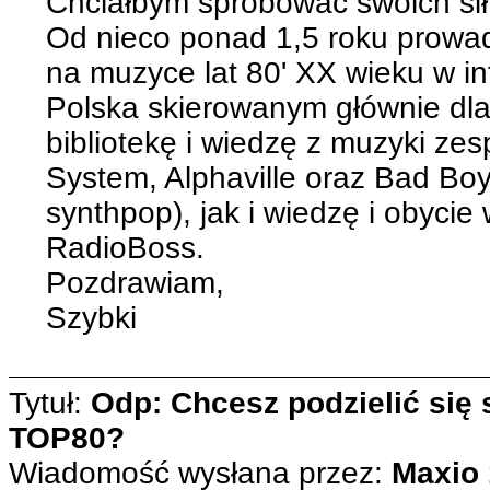
Chciałbym spróbować swoich sił
Od nieco ponad 1,5 roku prowa
na muzyce lat 80' XX wieku w i
Polska skierowanym głównie dl
bibliotekę i wiedzę z muzyki ze
System, Alphaville oraz Bad Boy
synthpop), jak i wiedzę i obyc
RadioBoss.
Pozdrawiam,
Szybki
Tytuł:
Odp: Chcesz podzielić się
TOP80?
Wiadomość wysłana przez:
Maxio