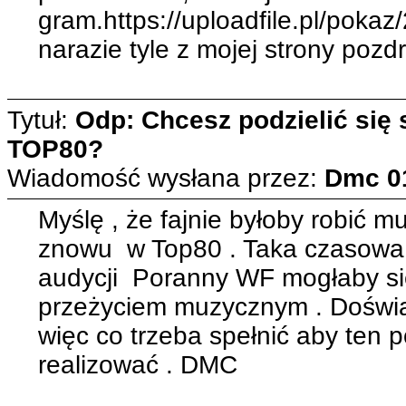
gram.https://uploadfile.pl/poka
narazie tyle z mojej strony poz
Tytuł:
Odp: Chcesz podzielić się
TOP80?
Wiadomość wysłana przez:
Dmc
0
Myślę , że fajnie byłoby robić m
znowu w Top80 . Taka czasowa 
audycji Poranny WF mogłaby s
przeżyciem muzycznym . Doświad
więc co trzeba spełnić aby ten p
realizować . DMC