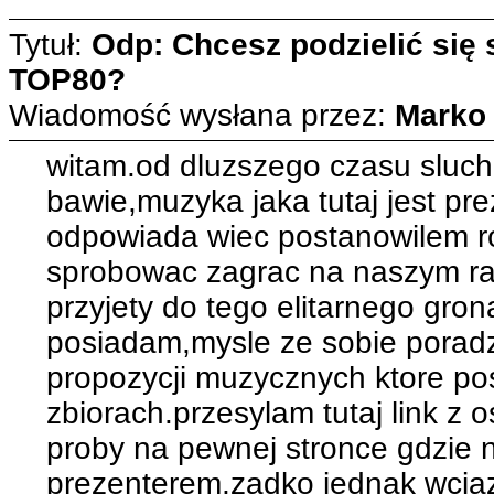
Tytuł:
Odp: Chcesz podzielić się
TOP80?
Wiadomość wysłana przez:
Marko
witam.od dluzszego czasu slucham
bawie,muzyka jaka tutaj jest p
odpowiada wiec postanowilem ro
sprobowac zagrac na naszym rad
przyjety do tego elitarnego gro
posiadam,mysle ze sobie poradz
propozycji muzycznych ktore p
zbiorach.przesylam tutaj link z o
proby na pewnej stronce gdzie 
prezenterem,zadko jednak wcia