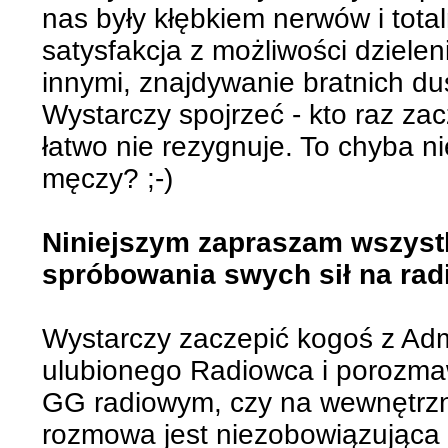
nas były kłębkiem nerwów i totaln
satysfakcja z możliwości dziele
innymi, znajdywanie bratnich dus
Wystarczy spojrzeć - kto raz zac
łatwo nie rezygnuje. To chyba n
męczy? ;-)
Niniejszym zapraszam wszyst
spróbowania swych sił na rad
Wystarczy zaczepić kogoś z Admi
ulubionego Radiowca i porozmaw
GG radiowym, czy na wewnętrzne
rozmowa jest niezobowiązująca i 