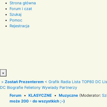
Strona główna
Forum i czat
Szukaj
Pomoc
Rejestracja
×
>
Zostań Prezenterem
<
Grafik Radia
Lista TOP80 DC
Li
DC
Biografie
Felietony
Wywiady
Partnerzy
Forum
•
KLASYCZNE
•
Muzyczne
(Moderator:
Sz
może 200 - do wszystkich ;-)