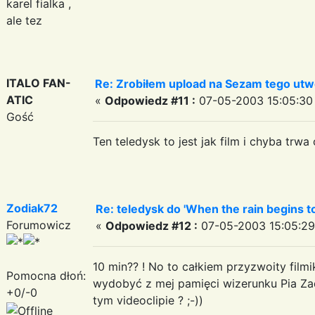
karel fialka ,
ale tez
ITALO FAN-
Re: Zrobiłem upload na Sezam tego utwo
ATIC
«
Odpowiedz #11 :
07-05-2003 15:05:30
Gość
Ten teledysk to jest jak film i chyba trwa 
Zodiak72
Re: teledysk do 'When the rain begins to 
Forumowicz
«
Odpowiedz #12 :
07-05-2003 15:05:29
10 min?? ! No to całkiem przyzwoity film
Pomocna dłoń:
wydobyć z mej pamięci wizerunku Pia Zad
+0/-0
tym videoclipie ? ;-))