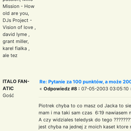
Mission - How
old are you,
DJs Project -
Vision of love ,
david lyme ,
grant miller,
karel fialka ,
ale tez
ITALO FAN-
Re: Pytanie za 100 punktów, a może 200
ATIC
«
Odpowiedz #8 :
07-05-2003 03:05:10 
Gość
Piotrek chyba to co masz od Jacka to si
mam i ma taki sam czas 6:19 nawiasem m
A czy widziales teledysk do tego ???????? ,
jest chyba na jednej z moich kaset ktore