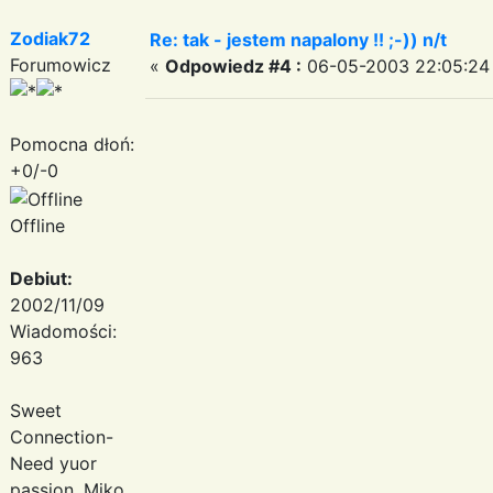
Zodiak72
Re: tak - jestem napalony !! ;-)) n/t
Forumowicz
«
Odpowiedz #4 :
06-05-2003 22:05:24
Pomocna dłoń:
+0/-0
Offline
Debiut:
2002/11/09
Wiadomości:
963
Sweet
Connection-
Need yuor
passion, Miko