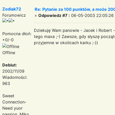
Zodiak72
Re: Pytanie za 100 punktów, a może 200
Forumowicz
«
Odpowiedz #7 :
06-05-2003 22:05:26
Dziekuję Wam panowie - Jacek i Robert -
Pomocna dłoń:
tego maxa ;-) Zawsze, gdy słyszę począ
+0/-0
przyjemne w okolicach karku ;-))
Offline
Debiut:
2002/11/09
Wiadomości:
963
Sweet
Connection-
Need yuor
passion, Miko