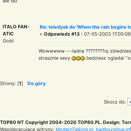
ale tez
ITALO FAN-
Re: teledysk do 'When the rain begins to 
ATIC
«
Odpowiedz #13 :
07-05-2003 17:05:09
Gość
Wowwwww ---ladna ????????oj zbledniesz j
strasznie sexy
bedziesz ogladal ''o
Strony: [
1
]
Do góry
Skocz do:
TOP80 NT Copyright 2004-2020 TOP80.PL. Design: Torr
Współpracujące witryny:
ModernTalking.pl
,
badboysblue.in