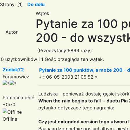
Strony: [
1
]
Do dołu
Wątek:
Pytanie za 100 
Autor
200 - do wszystk
(Przeczytany 6866 razy)
0 użytkowników i 1 Gość przegląda ten wątek.
Zodiak72
Pytanie za 100 punktów, a może 200 - d
Forumowicz
«
:
06-05-2003 21:05:52 »
Ludziska - ponieważ dostaję gęsiej skórk
Pomocna dłoń:
When the rain begins to fall - duetu Pi
+0/-0
pytanko dotyczące tego nagrania:
Offline
Czy jest extended version tego utworu l
Baaaaardzo chętnie posluchalbym, nieste