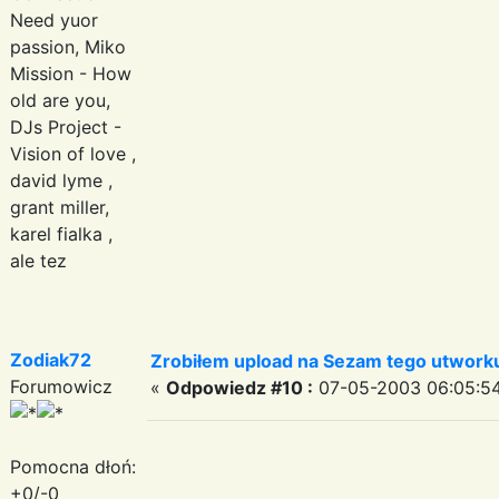
Need yuor
passion, Miko
Mission - How
old are you,
DJs Project -
Vision of love ,
david lyme ,
grant miller,
karel fialka ,
ale tez
Zodiak72
Zrobiłem upload na Sezam tego utworku 
Forumowicz
«
Odpowiedz #10 :
07-05-2003 06:05:54
Pomocna dłoń:
+0/-0