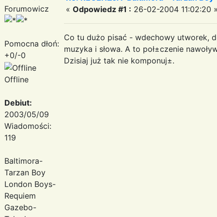
Forumowicz
«
Odpowiedz #1 :
26-02-2004 11:02:20 
Co tu dużo pisać - wdechowy utworek, d
Pomocna dłoń:
muzyka i słowa. A to poł±czenie nawoływ
+0/-0
Dzisiaj już tak nie komponuj±.
Offline
Debiut:
2003/05/09
Wiadomości:
119
Baltimora-
Tarzan Boy
London Boys-
Requiem
Gazebo-