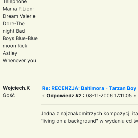
Telephone
Mama P.Lion-
Dream Valerie
Dore-The
night Bad
Boys Blue-Blue
moon Rick
Astley -
Whenever you
Wojciech.K
Re: RECENZJA: Baltimora - Tarzan Boy
Gość
«
Odpowiedz #2 :
08-11-2006 17:11:05 »
Jedna z najznakomitrzych kompozycji ita
"living on a background" w wydaniu cd ś