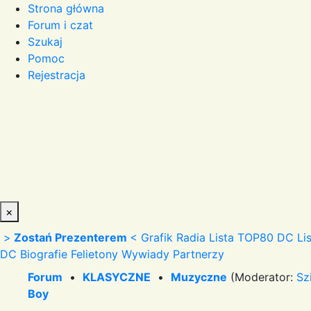
Strona główna
Forum i czat
Szukaj
Pomoc
Rejestracja
×
>
Zostań Prezenterem
<
Grafik Radia
Lista TOP80 DC
Li
DC
Biografie
Felietony
Wywiady
Partnerzy
Forum
•
KLASYCZNE
•
Muzyczne
(Moderator:
Sz
Boy