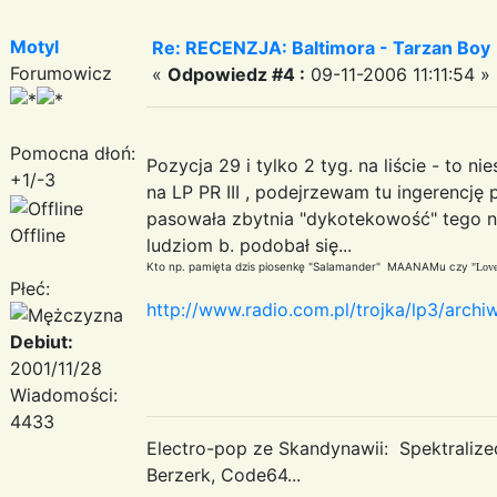
Motyl
Re: RECENZJA: Baltimora - Tarzan Boy
Forumowicz
«
Odpowiedz #4 :
09-11-2006 11:11:54 »
Pomocna dłoń:
Pozycja 29 i tylko 2 tyg. na liście - to 
+1/-3
na LP PR III , podejrzewam tu ingerencj
pasowała zbytnia "dykotekowość" tego nagr
Offline
ludziom b. podobał się...
Kto np. pamięta dzis piosenkę "Salamander" MAANAMu czy
"Love
Płeć:
http://www.radio.com.pl/trojka/lp3/arch
Debiut:
2001/11/28
Wiadomości:
4433
Electro-pop ze Skandynawii: Spektraliz
Berzerk, Code64...