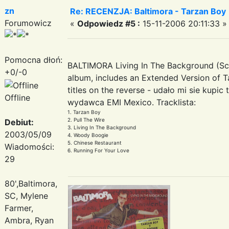
zn
Re: RECENZJA: Baltimora - Tarzan Boy
Forumowicz
«
Odpowiedz #5 :
15-11-2006 20:11:33 »
Pomocna dłoń:
BALTIMORA Living In The Background (Sc
+0/-0
album, includes an Extended Version of T
titles on the reverse - udało mi sie kupic
Offline
wydawca EMI Mexico. Tracklista:
1. Tarzan Boy
2. Pull The Wire
Debiut:
3. Living In The Background
2003/05/09
4. Woody Boogie
5. Chinese Restaurant
Wiadomości:
6. Running For Your Love
29
80',Baltimora,
SC, Mylene
Farmer,
Ambra, Ryan