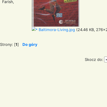
Farish,
Baltimora-Living.jpg
(24.46 KB, 276x2
Strony: [
1
]
Do góry
Skocz do: