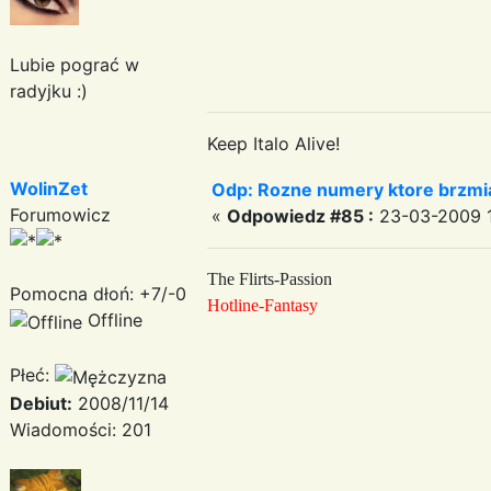
Lubie pograć w
radyjku :)
Keep Italo Alive!
WolinZet
Odp: Rozne numery ktore brzmia
Forumowicz
«
Odpowiedz #85 :
23-03-2009 1
The Flirts-Passion
Pomocna dłoń: +7/-0
Hotline-Fantasy
Offline
Płeć:
Debiut:
2008/11/14
Wiadomości: 201