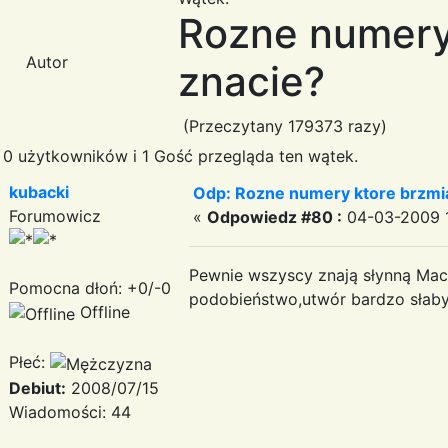
Rozne numery 
Autor
znacie?
(Przeczytany 179373 razy)
0 użytkowników i 1 Gość przegląda ten wątek.
kubacki
Odp: Rozne numery ktore brzmia
Forumowicz
«
Odpowiedz #80 :
04-03-2009 1
Pewnie wszyscy znają słynną Macar
Pomocna dłoń: +0/-0
podobieństwo,utwór bardzo słaby a
Offline
Płeć:
Debiut:
2008/07/15
Wiadomości: 44