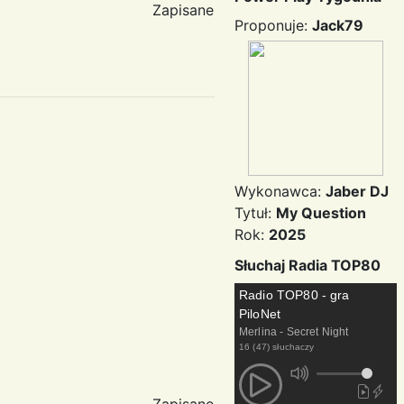
Zapisane
Proponuje:
Jack79
Wykonawca:
Jaber DJ
Tytuł:
My Question
Rok:
2025
Słuchaj Radia TOP80
Radio TOP80 - gra
PiloNet
Merlina - Secret Night
16 (47) słuchaczy
Zapisane