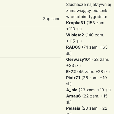
Słuchacze najaktywniej
zamawiający piosenki
w ostatnim tygodniu:
Zapisane
Kropka31
(153 zam.
+110 sł.)
Wioleta2
(140 zam.
+115 sł.)
RAD69
(74 zam. +63
sł.)
Gerwazy101
(52 zam.
+33 sł.)
E-72
(45 zam. +28 sł.)
Piotr71
(26 zam. +19
sł.)
A_nia
(23 zam. +19 sł.)
Arsau6
(22 zam. +15
sł.)
Pelasia
(20 zam. +22