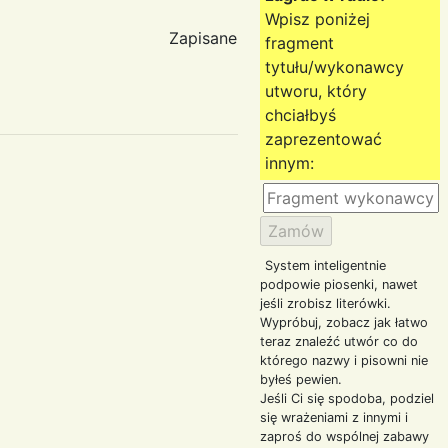
Wpisz poniżej
Zapisane
fragment
tytułu/wykonawcy
utworu, który
chciałbyś
zaprezentować
innym:
System inteligentnie
podpowie piosenki, nawet
jeśli zrobisz literówki.
Wypróbuj, zobacz jak łatwo
teraz znaleźć utwór co do
którego nazwy i pisowni nie
byłeś pewien.
Jeśli Ci się spodoba, podziel
się wrażeniami z innymi i
zaproś do wspólnej zabawy