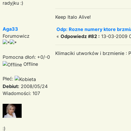
radyjku :)
Keep Italo Alive!
Aga33
Odp: Rozne numery ktore brzmia
Forumowicz
«
Odpowiedz #82 :
13-03-2009 0
Klimaciki utworków i brzmienie :
Pomocna dłoń: +0/-0
Offline
Płeć:
Debiut:
2008/05/24
Wiadomości: 107
:)