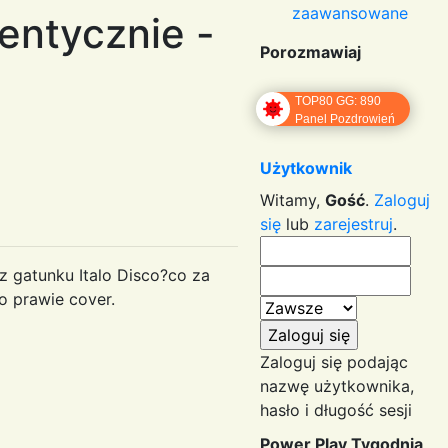
zaawansowane
entycznie -
Porozmawiaj
TOP80 GG: 890
Panel Pozdrowień
Użytkownik
Witamy,
Gość
.
Zaloguj
się
lub
zarejestruj
.
z gatunku Italo Disco?co za
o prawie cover.
Zaloguj się podając
nazwę użytkownika,
hasło i długość sesji
Power Play Tygodnia