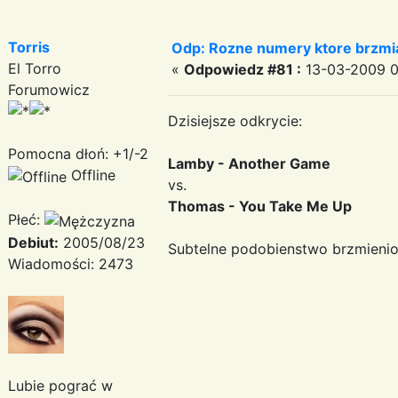
Torris
Odp: Rozne numery ktore brzmia
El Torro
«
Odpowiedz #81 :
13-03-2009 0
Forumowicz
Dzisiejsze odkrycie:
Pomocna dłoń: +1/-2
Lamby - Another Game
Offline
vs.
Thomas - You Take Me Up
Płeć:
Debiut:
2005/08/23
Subtelne podobienstwo brzmieni
Wiadomości: 2473
Lubie pograć w