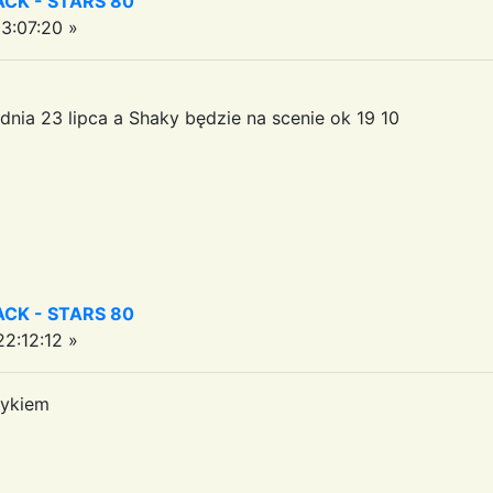
CK - STARS 80
3:07:20 »
nia 23 lipca a Shaky będzie na scenie ok 19 10
CK - STARS 80
2:12:12 »
zykiem