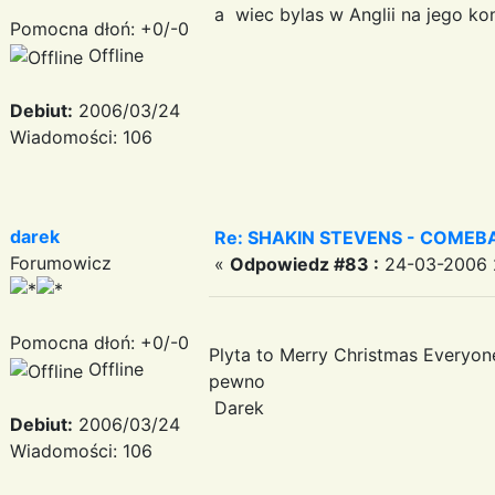
a wiec bylas w Anglii na jego ko
Pomocna dłoń: +0/-0
Offline
Debiut:
2006/03/24
Wiadomości: 106
darek
Re: SHAKIN STEVENS - COMEBA
Forumowicz
«
Odpowiedz #83 :
24-03-2006 
Pomocna dłoń: +0/-0
Plyta to Merry Christmas Everyon
Offline
pewno
Darek
Debiut:
2006/03/24
Wiadomości: 106