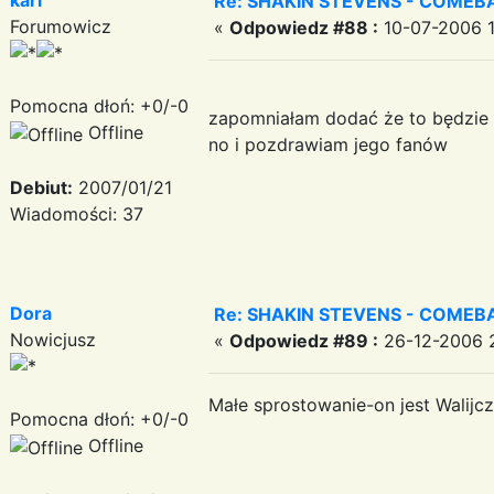
Re: SHAKIN STEVENS - COMEBA
Forumowicz
«
Odpowiedz #88 :
10-07-2006 1
Pomocna dłoń: +0/-0
zapomniałam dodać że to będzie d
Offline
no i pozdrawiam jego fanów
Debiut:
2007/01/21
Wiadomości: 37
Dora
Re: SHAKIN STEVENS - COMEBA
Nowicjusz
«
Odpowiedz #89 :
26-12-2006 2
Małe sprostowanie-on jest Walijc
Pomocna dłoń: +0/-0
Offline