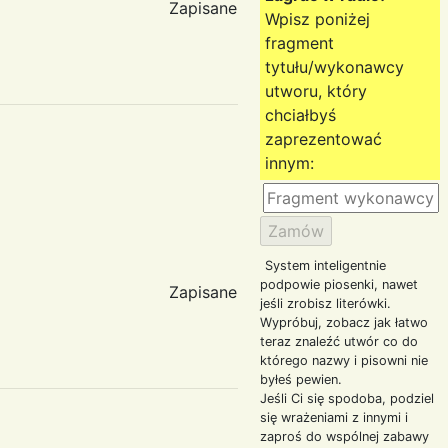
Zapisane
Wpisz poniżej
fragment
tytułu/wykonawcy
utworu, który
chciałbyś
zaprezentować
innym:
System inteligentnie
podpowie piosenki, nawet
Zapisane
jeśli zrobisz literówki.
Wypróbuj, zobacz jak łatwo
teraz znaleźć utwór co do
którego nazwy i pisowni nie
byłeś pewien.
Jeśli Ci się spodoba, podziel
się wrażeniami z innymi i
zaproś do wspólnej zabawy