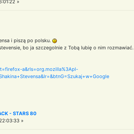
:01:22 »
ensa i piszą po polsku.
stevensie, bo ja szczegolnie z Tobą lubię o nim rozmawiać.
nt=firefox-a&rls=org.mozilla%3Apl-
+Shakina+Stevensa&lr=&btnG=Szukaj+w+Google
CK - STARS 80
2:03:33 »