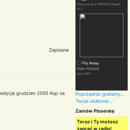
Powered by
© TOP80 AI Player
v1.2
Zapisane
Fly Away
Peter Richard
Italy
1983
eedycja grudzien 2005 Kup na
Poprzednio graliśmy...
Twoje ulubione...
Zamów Piosenkę
Teraz i Ty możesz
zagrać w radio!