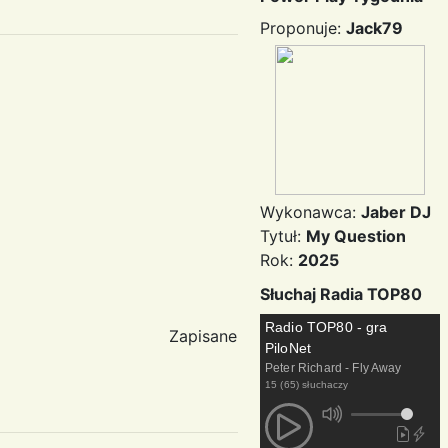
Proponuje:
Jack79
Wykonawca:
Jaber DJ
Tytuł:
My Question
Rok:
2025
Słuchaj Radia TOP80
Radio TOP80 - gra
Zapisane
PiloNet
Peter Richard - Fly Away
15 (65) słuchaczy