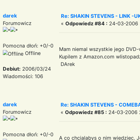
darek
Re: SHAKIN STEVENS - LINK -U
Forumowicz
«
Odpowiedz #84 :
24-03-2006 
Pomocna dłoń: +0/-0
Mam niemal wszystkie jego DVD-wszystki
Offline
Kupilem z Amazon.com wlistopad
DArek
Debiut:
2006/03/24
Wiadomości: 106
darek
Re: SHAKIN STEVENS - COMEBA
Forumowicz
«
Odpowiedz #85 :
24-03-2006 2
Pomocna dłoń: +0/-0
A co chcialabys o nim wiedziec. 