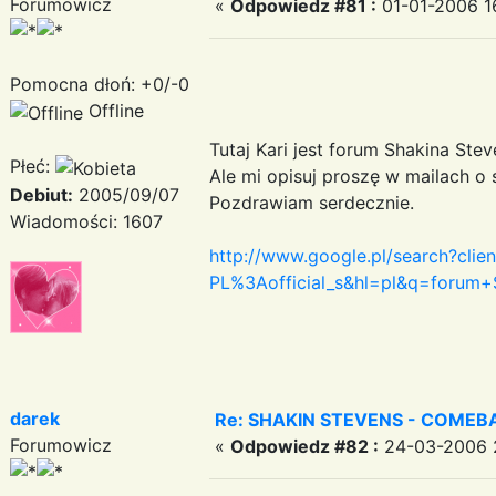
Forumowicz
«
Odpowiedz #81 :
01-01-2006 16
Pomocna dłoń: +0/-0
Offline
Tutaj Kari jest forum Shakina Stev
Płeć:
Ale mi opisuj proszę w mailach o 
Debiut:
2005/09/07
Pozdrawiam serdecznie.
Wiadomości: 1607
http://www.google.pl/search?clie
PL%3Aofficial_s&hl=pl&q=forum
darek
Re: SHAKIN STEVENS - COMEBA
Forumowicz
«
Odpowiedz #82 :
24-03-2006 2