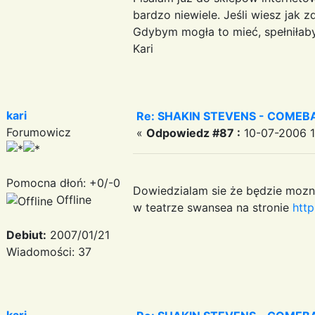
bardzo niewiele. Jeśli wiesz jak 
Gdybym mogła to mieć, spełniłaby
Kari
kari
Re: SHAKIN STEVENS - COMEBA
Forumowicz
«
Odpowiedz #87 :
10-07-2006 1
Pomocna dłoń: +0/-0
Dowiedzialam sie że będzie moz
Offline
w teatrze swansea na stronie
htt
Debiut:
2007/01/21
Wiadomości: 37
kari