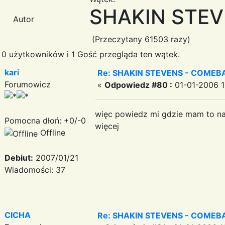
SHAKIN STEV
Autor
(Przeczytany 61503 razy)
0 użytkowników i 1 Gość przegląda ten wątek.
kari
Re: SHAKIN STEVENS - COMEBAC
Forumowicz
«
Odpowiedz #80 :
01-01-2006 1
więc powiedz mi gdzie mam to napi
Pomocna dłoń: +0/-0
więcej
Offline
Debiut:
2007/01/21
Wiadomości: 37
CICHA
Re: SHAKIN STEVENS - COMEBAC