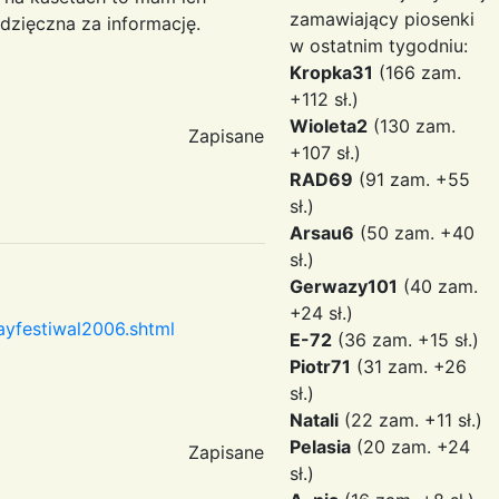
zamawiający piosenki
wdzięczna za informację.
w ostatnim tygodniu:
Kropka31
(166 zam.
+112 sł.)
Wioleta2
(130 zam.
Zapisane
+107 sł.)
RAD69
(91 zam. +55
sł.)
Arsau6
(50 zam. +40
sł.)
Gerwazy101
(40 zam.
+24 sł.)
ayfestiwal2006.shtml
E-72
(36 zam. +15 sł.)
Piotr71
(31 zam. +26
sł.)
Natali
(22 zam. +11 sł.)
Pelasia
(20 zam. +24
Zapisane
sł.)