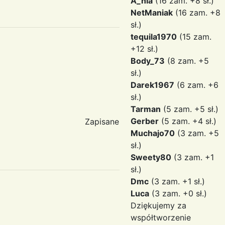
A_nia
(16 zam. +8 sł.)
NetManiak
(16 zam. +8
sł.)
tequila1970
(15 zam.
+12 sł.)
Body_73
(8 zam. +5
sł.)
Darek1967
(6 zam. +6
sł.)
Tarman
(5 zam. +5 sł.)
Gerber
(5 zam. +4 sł.)
Zapisane
Muchajo70
(3 zam. +5
sł.)
Sweety80
(3 zam. +1
sł.)
Dmc
(3 zam. +1 sł.)
Luca
(3 zam. +0 sł.)
Dziękujemy za
współtworzenie