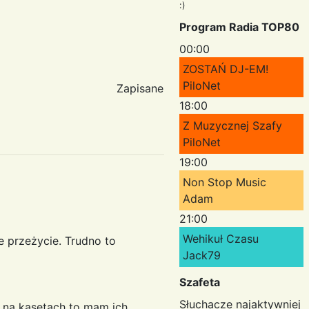
:)
Program Radia TOP80
00:00
ZOSTAŃ DJ-EM!
PiloNet
Zapisane
18:00
Z Muzycznej Szafy
PiloNet
19:00
Non Stop Music
Adam
21:00
Wehikuł Czasu
e przeżycie. Trudno to
Jack79
Szafeta
Słuchacze najaktywniej
a na kasetach to mam ich