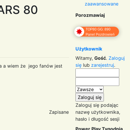
zaawansowane
ARS 80
Porozmawiaj
TOP80 GG: 890
Panel Pozdrowień
Użytkownik
Witamy,
Gość
.
Zaloguj
się
lub
zarejestruj
.
da a wiem że jego fanów jest
Zaloguj się podając
Zapisane
nazwę użytkownika,
hasło i długość sesji
Power Play Tygodnia