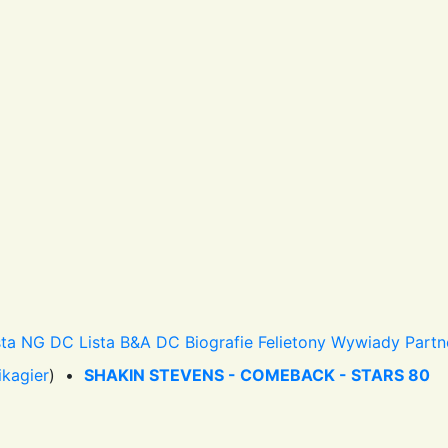
sta NG DC
Lista B&A DC
Biografie
Felietony
Wywiady
Partn
ikagier
) •
SHAKIN STEVENS - COMEBACK - STARS 80