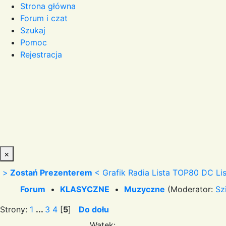
Strona główna
Forum i czat
Szukaj
Pomoc
Rejestracja
×
>
Zostań Prezenterem
<
Grafik Radia
Lista TOP80 DC
Li
Forum
•
KLASYCZNE
•
Muzyczne
(Moderator:
Sz
Strony:
1
...
3
4
[
5
]
Do dołu
Wątek: