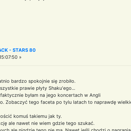
CK - STARS 80
5:07:50 »
nio bardzo spokojnie się zrobiło.
zystkie prawie płyty Shaku'ego...
 faktycznie byłam na jego koncertach w Angli
o. Zobaczyć tego faceta po tylu latach to naprawdę wielki
ścić komuś takiemu jak ty.
cję ale nawet nie wiem gdzie tego szukać.
ych ale nigdzie tego nie ma. Nawet jeśli chodzi o nagrani