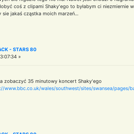
zdobyć coś z clipami Shaky'ego to byłabym ci niezmiernie 
 sie jakaś cząstka moich marzeń...
CK - STARS 80
3:07:34 »
na zobaczyć 35 minutowy koncert Shaky'ego
p://www.bbc.co.uk/wales/southwest/sites/swansea/pages/b