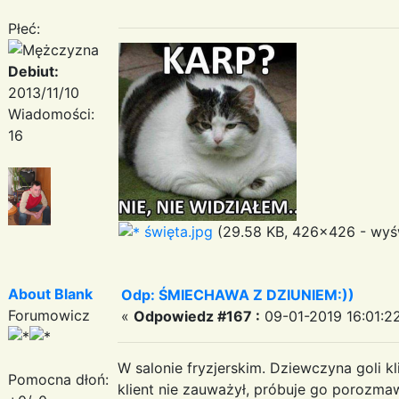
Płeć:
Debiut:
2013/11/10
Wiadomości:
16
święta.jpg
(29.58 KB, 426x426 - wyśw
About Blank
Odp: ŚMIECHAWA Z DZIUNIEM:))
Forumowicz
«
Odpowiedz #167 :
09-01-2019 16:01:2
W salonie fryzjerskim. Dziewczyna goli kl
Pomocna dłoń:
klient nie zauważył, próbuje go porozma