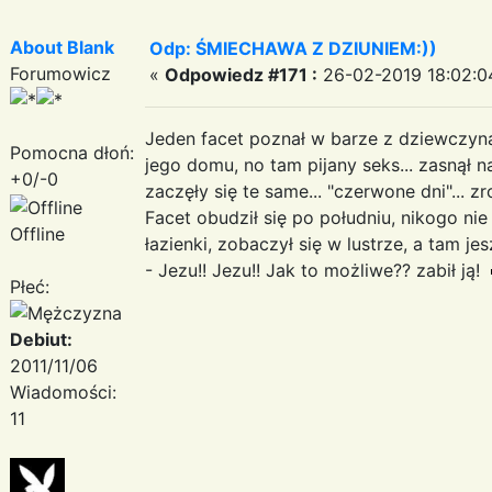
About Blank
Odp: ŚMIECHAWA Z DZIUNIEM:))
Forumowicz
«
Odpowiedz #171 :
26-02-2019 18:02:0
Jeden facet poznał w barze z dziewczyną,
Pomocna dłoń:
jego domu, no tam pijany seks... zasnął na
+0/-0
zaczęły się te same... "czerwone dni"... zro
Facet obudził się po południu, nikogo nie 
Offline
łazienki, zobaczył się w lustrze, a tam jes
- Jezu!! Jezu!! Jak to możliwe?? zabił ją!
Płeć:
Debiut:
2011/11/06
Wiadomości:
11