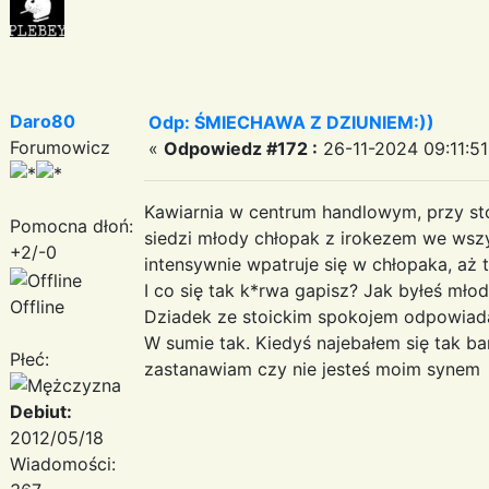
Daro80
Odp: ŚMIECHAWA Z DZIUNIEM:))
Forumowicz
«
Odpowiedz #172 :
26-11-2024 09:11:51
Kawiarnia w centrum handlowym, przy stol
Pomocna dłoń:
siedzi młody chłopak z irokezem we wszy
+2/-0
intensywnie wpatruje się w chłopaka, aż 
I co się tak k*rwa gapisz? Jak byłeś młod
Offline
Dziadek ze stoickim spokojem odpowiad
W sumie tak. Kiedyś najebałem się tak ba
Płeć:
zastanawiam czy nie jesteś moim synem
Debiut:
2012/05/18
Wiadomości: