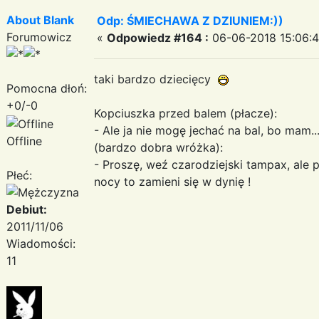
About Blank
Odp: ŚMIECHAWA Z DZIUNIEM:))
Forumowicz
«
Odpowiedz #164 :
06-06-2018 15:06:4
taki bardzo dziecięcy
Pomocna dłoń:
+0/-0
Kopciuszka przed balem (płacze):
- Ale ja nie mogę jechać na bal, bo mam..
Offline
(bardzo dobra wróżka):
- Proszę, weź czarodziejski tampax, ale pam
Płeć:
nocy to zamieni się w dynię !
Debiut:
2011/11/06
Wiadomości:
11