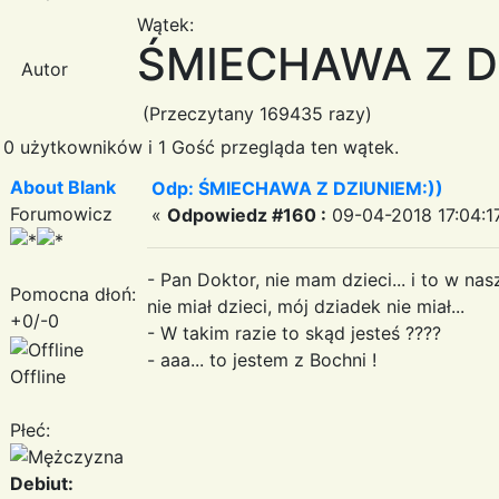
Wątek:
ŚMIECHAWA Z DZ
Autor
(Przeczytany 169435 razy)
0 użytkowników i 1 Gość przegląda ten wątek.
About Blank
Odp: ŚMIECHAWA Z DZIUNIEM:))
Forumowicz
«
Odpowiedz #160 :
09-04-2018 17:04:1
- Pan Doktor, nie mam dzieci... i to w nas
Pomocna dłoń:
nie miał dzieci, mój dziadek nie miał...
+0/-0
- W takim razie to skąd jesteś ????
- aaa... to jestem z Bochni !
Offline
Płeć:
Debiut: