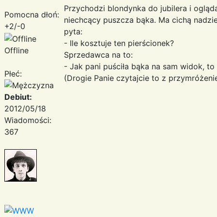
Przychodzi blondynka do jubilera i ogląda
Pomocna dłoń:
niechcący puszcza bąka. Ma cichą nadziej
+2/-0
pyta:
- Ile kosztuje ten pierścionek?
Offline
Sprzedawca na to:
- Jak pani puściła bąka na sam widok, to
Płeć:
(Drogie Panie czytajcie to z przymróżen
Debiut:
2012/05/18
Wiadomości:
367