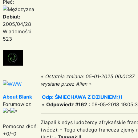
Płeć:
Debiut:
2005/04/28
Wiadomości:
523
«
Ostatnia zmiana: 05-01-2025 00:01:37
wysłane przez Alien
»
About Blank
Odp: ŚMIECHAWA Z DZIUNIEM:))
Forumowicz
«
Odpowiedz #162 :
09-05-2018 19:05:3
Złapali kiedys ludożercy afrykańskie fran
Pomocna dłoń:
(wódz): - Tego chudego francuza zjemy n
+0/-0
(lud): - Taaaaak!!!