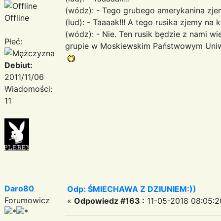
(wódz): - Tego grubego amerykanina zje
Offline
(lud): - Taaaak!!! A tego rusika zjemy na k
(wódz): - Nie. Ten rusik będzie z nami w
Płeć:
grupie w Moskiewskim Państwowym Uniw
Debiut:
2011/11/06
Wiadomości:
11
Daro80
Odp: ŚMIECHAWA Z DZIUNIEM:))
Forumowicz
«
Odpowiedz #163 :
11-05-2018 08:05:2