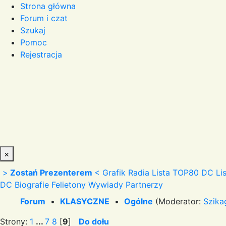
Strona główna
Forum i czat
Szukaj
Pomoc
Rejestracja
×
>
Zostań Prezenterem
<
Grafik Radia
Lista TOP80 DC
Li
DC
Biografie
Felietony
Wywiady
Partnerzy
Forum
•
KLASYCZNE
•
Ogólne
(Moderator:
Szika
Strony:
1
...
7
8
[
9
]
Do dołu