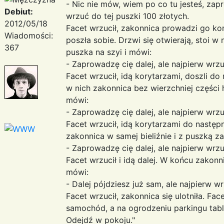
- Nic nie mów, wiem po co tu jesteś, zap
Debiut:
wrzuć do tej puszki 100 złotych.
2012/05/18
Facet wrzucił, zakonnica prowadzi go ko
Wiadomości:
poszła sobie. Drzwi się otwierają, stoi w 
367
puszka na szyi i mówi:
- Zaprowadzę cię dalej, ale najpierw wrzu
Facet wrzucił, idą korytarzami, doszli do 
w nich zakonnica bez wierzchniej części 
mówi:
- Zaprowadzę cię dalej, ale najpierw wrzu
Facet wrzucił, idą korytarzami do następn
zakonnica w samej bieliźnie i z puszką z
- Zaprowadzę cię dalej, ale najpierw wrzu
Facet wrzucił i idą dalej. W końcu zakon
mówi:
- Dalej pójdziesz już sam, ale najpierw w
Facet wrzucił, zakonnica się ulotniła. Face
samochód, a na ogrodzeniu parkingu tabl
Odejdź w pokoju."