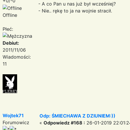
+0/-0
- A co Pan u nas już był wcześniej?
- Nie.. rękę to ja na wojnie stracił.
Offline
Płeć:
Debiut:
2011/11/06
Wiadomości:
11
Wojtek71
Odp: ŚMIECHAWA Z DZIUNIEM:))
Forumowicz
«
Odpowiedz #168 :
26-01-2019 22:01:2