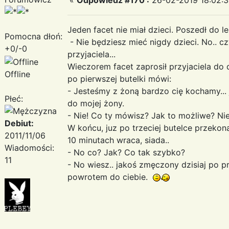
Jeden facet nie miał dzieci. Poszedł do l
Pomocna dłoń:
- Nie będziesz mieć nigdy dzieci. No.. c
+0/-0
przyjaciela...
Wieczorem facet zaprosił przyjaciela do 
Offline
po pierwszej butelki mówi:
- Jesteśmy z żoną bardzo cię kochamy... j
Płeć:
do mojej żony.
- Nie! Co ty mówisz? Jak to możliwe? Nie!!
Debiut:
W końcu, juz po trzeciej butelce przekona
2011/11/06
10 minutach wraca, siada..
Wiadomości:
- No co? Jak? Co tak szybko?
11
- No wiesz.. jakoś zmęczony dzisiaj po prac
powrotem do ciebie.