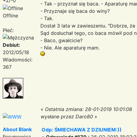
+2/-0
- Tak - przyznał się baca. - Aparaturę ma
- Przyznaje się baca do winy?
Offline
- Tak.
Dostał 3 lata w zawieszeniu. "Dobrze, że 
Płeć:
Sąd dosłuchał tego, co baca mówił pod 
- Baco, gwałcicie?
Debiut:
- Nie. Ale aparaturę mam.
2012/05/18
Wiadomości:
367
«
Ostatnia zmiana: 28-01-2019 10:01:08
wysłane przez Daro80
»
About Blank
Odp: ŚMIECHAWA Z DZIUNIEM:))
Forumowicz
«
Odpowiedz #170 :
26-02-2019 18:02:3