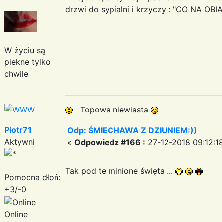
drzwi do sypialni i krzyczy : "CO NA OBI
W życiu są
piekne tylko
chwile
Topowa niewiasta
Piotr71
Odp: ŚMIECHAWA Z DZIUNIEM:))
Aktywni
«
Odpowiedz #166 :
27-12-2018 09:12:1
Tak pod te minione święta ...
Pomocna dłoń:
+3/-0
Online