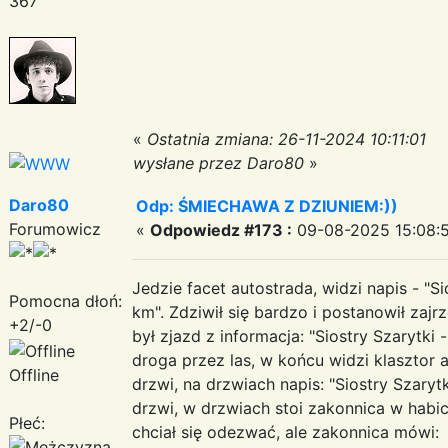
367
«
Ostatnia zmiana: 26-11-2024 10:11:01
wysłane przez Daro80
»
Daro80
Odp: ŚMIECHAWA Z DZIUNIEM:))
Forumowicz
«
Odpowiedz #173 :
09-08-2025 15:08:5
Jedzie facet autostrada, widzi napis - "S
Pomocna dłoń:
km". Zdziwił się bardzo i postanowił zaj
+2/-0
był zjazd z informacja: "Siostry Szarytki 
droga przez las, w końcu widzi klasztor 
Offline
drzwi, na drzwiach napis: "Siostry Szaryt
drzwi, w drzwiach stoi zakonnica w habic
Płeć:
chciał się odezwać, ale zakonnica mówi: