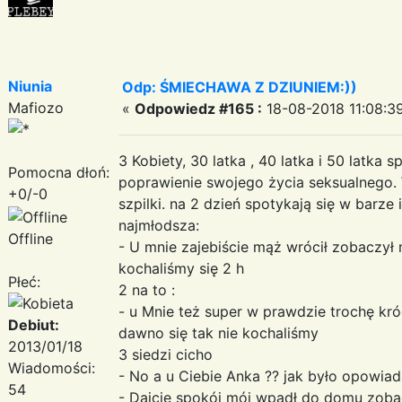
Niunia
Odp: ŚMIECHAWA Z DZIUNIEM:))
Mafiozo
«
Odpowiedz #165 :
18-08-2018 11:08:3
3 Kobiety, 30 latka , 40 latka i 50 latka 
Pomocna dłoń:
poprawienie swojego życia seksualnego. W
+0/-0
szpilki. na 2 dzień spotykają się w barze
najmłodsza:
Offline
- U mnie zajebiście mąż wrócił zobaczył m
kochaliśmy się 2 h
Płeć:
2 na to :
- u Mnie też super w prawdzie trochę króc
Debiut:
dawno się tak nie kochaliśmy
2013/01/18
3 siedzi cicho
Wiadomości:
- No a u Ciebie Anka ?? jak było opowiada
54
- Dajcie spokój mój wpadł do domu zoba