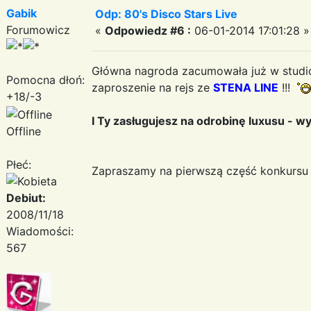
Gabik
Odp: 80's Disco Stars Live
Forumowicz
«
Odpowiedz #6 :
06-01-2014 17:01:28 »
Główna nagroda zacumowała już w stud
Pomocna dłoń:
zaproszenie na rejs ze
STENA LINE
!!!
+18/-3
I Ty zasługujesz na odrobinę luxusu - w
Offline
Płeć:
Zapraszamy na pierwszą część konkursu
Debiut:
2008/11/18
Wiadomości:
567