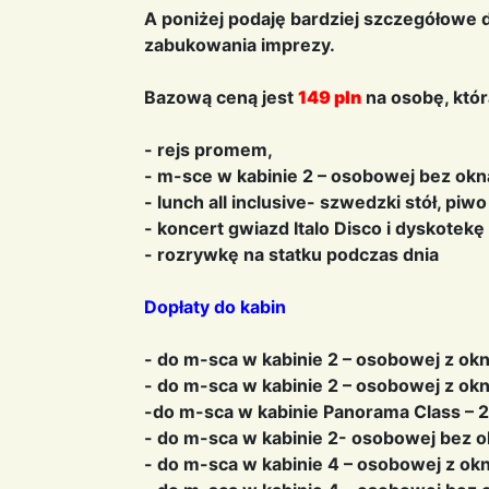
A poniżej podaję bardziej szczegółowe
zabukowania
imprezy.
Bazową ceną jest
149 pln
na osobę, któr
- rejs promem,
- m-sce w kabinie 2 – osobowej bez okna
- lunch all inclusive- szwedzki stół, piw
- koncert gwiazd Italo Disco i dyskotekę
- rozrywkę na statku podczas dnia
Dopłaty do kabin
- do m-sca w kabinie 2 – osobowej z ok
- do m-sca w kabinie 2 – osobowej z o
-do m-sca w kabinie Panorama Class – 2
- do m-sca w kabinie 2- osobowej bez 
- do m-sca w kabinie 4 – osobowej z o