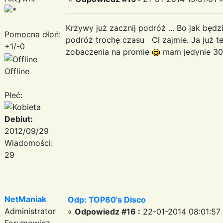
Krzywy już zacznij podróż ... Bo jak będzie
Pomocna dłoń:
podróż trochę czasu Ci zajmie. Ja już te
+1/-0
zobaczenia na promie
mam jedynie 30
Offline
Płeć:
Debiut:
2012/09/29
Wiadomości:
29
NetManiak
Odp: TOP80's Disco
Administrator
«
Odpowiedz #16 :
22-01-2014 08:01:57
Forumowicz