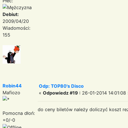
Płeć:
Debiut:
2009/04/20
Wiadomości:
155
Robin44
Odp: TOP80's Disco
Mafiozo
«
Odpowiedz #19 :
26-01-2014 14:01:08 
do ceny biletów należy doliczyć koszt re
Pomocna dłoń:
+0/-0