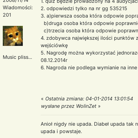
1. quiz będzie prowadzony na 4 audycjac
Wiadomości:
2. odpowiedzi tylko na nr gg 535215
201
3. a)pierwsza osoba która odpowie popr
b)druga osoba która odpowie poprawni
c)trzecia osoba która odpowie popraw
4. zdobywca największej ilości punktów
wejściówkę
5. Nagrodę można wykorzystać jednoraz
Music pliss...
08.12.2014r
6. Nagroda nie podlega wymianie na inn
«
Ostatnia zmiana: 04-01-2014 13:01:54
wysłane przez WolinZet
»
Anioł nigdy nie upada. Diabeł upada tak n
upada i powstaje.