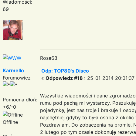
Wiadomości:
69
Rose68
Karmello
Odp: TOP80's Disco
Forumowicz
«
Odpowiedz #18 :
25-01-2014 20:01:37
Wszystkie wiadomości i dane zgromadzon
Pomocna dłoń:
rumu pod pachą mi wystarczy. Poszukuj
+6/-0
pojedynkę, jest nas troje i brakuje 1 oso
najchętniej gdyby to była osoba z okolic 
Offline
Pozdrawiam. Do zobaczenia na promie. N
2 lutego po tym czasie dokonuję rezerwac