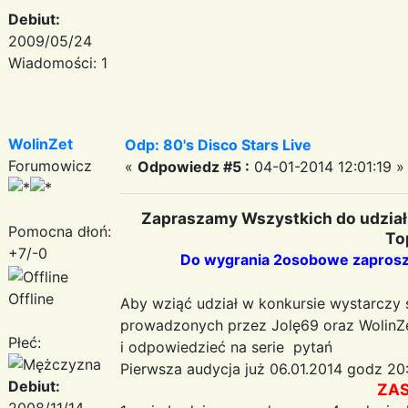
Debiut:
2009/05/24
Wiadomości: 1
WolinZet
Odp: 80's Disco Stars Live
Forumowicz
«
Odpowiedz #5 :
04-01-2014 12:01:19 »
Zapraszamy Wszystkich do udział
Pomocna dłoń:
To
+7/-0
Do wygrania 2osobowe zaprosze
Offline
Aby wziąć udział w konkursie wystarczy 
prowadzonych przez Jolę69 oraz WolinZe
Płeć:
i odpowiedzieć na serie pytań
Pierwsza audycja już 06.01.2014 godz 20
Debiut:
ZA
2008/11/14