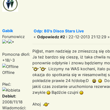
Gabik
Odp: 80's Disco Stars Live
Forumowicz
«
Odpowiedz #2 :
22-12-2013 21:12:29 »
Pi@st, mam nadzieję ze zmieszczą się ob
Pomocna dłoń:
Ja też bardzo się cieszę, iż taka chwila 
+18/-3
ponownie odpłynie i znowu będziemy mogli
Liczymy na WAS kochani, italo p
Offline
okazja do spotkania się w niesamowitej s
pokładzie prawie 24 h/dobę:D
Dok
Płeć:
jakiś czas zostanie uruchomiona rezerwacj
zwykle
Bądźcie czujni
Debiut:
2008/11/18
Ahoj
Wiadomości: