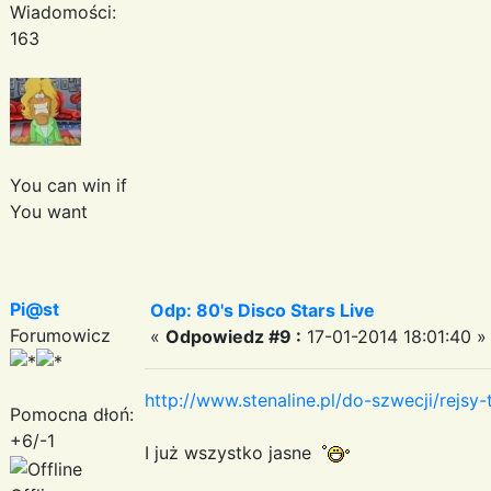
Wiadomości:
163
You can win if
You want
Pi@st
Odp: 80's Disco Stars Live
Forumowicz
«
Odpowiedz #9 :
17-01-2014 18:01:40 »
http://www.stenaline.pl/do-szwecji/rejsy
Pomocna dłoń:
+6/-1
I już wszystko jasne