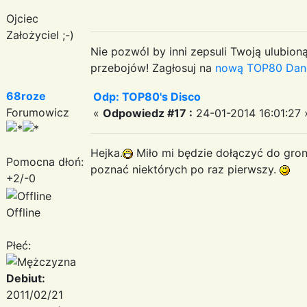
Ojciec
Założyciel ;-)
Nie pozwól by inni zepsuli Twoją ulubioną
przebojów! Zagłosuj na
nową TOP80 Dan
68roze
Odp: TOP80's Disco
Forumowicz
«
Odpowiedz #17 :
24-01-2014 16:01:27 
Hejka.
Miło mi będzie dołączyć do gro
Pomocna dłoń:
poznać niektórych po raz pierwszy.
+2/-0
Offline
Płeć:
Debiut:
2011/02/21