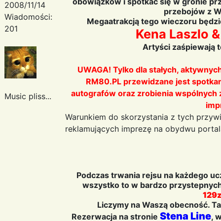
obowiązków i spotkać się w gronie przy
2008/11/14
przebojów z W
Wiadomości:
Megaatrakcją tego wieczoru będzie
201
Kena Laszlo &
Artyści zaśpiewają t
UWAGA! Tylko dla stałych, aktywnyc
RM80.PL przewidzane jest spotkani
autografów oraz zrobienia wspólnych z
Music pliss...
imp
Warunkiem do skorzystania z tych przywi
reklamujących imprezę na obydwu portal
Podczas trwania rejsu na każdego ucz
wszystko to w bardzo przystepnych
129z
Liczymy na Waszą obecność. Tak
Stena Line
Rezerwacja na stronie
, 