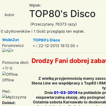
Wątek:
TOP80's Disco
Autor
(Przeczytany 76373 razy)
0 użytkowników i 1 Gość przegląda ten wątek.
WolinZet
TOP80's Disco
Forumowicz
«
:
22-12-2013 19:12:35 »
Drodzy Fani dobrej zaba
Pomocna dłoń:
+7/-0
Z wielką przyjemnością mamy zaszczy
Offline
Stena Line we współpracy z Top80 i RM80
ty
Płeć:
Dnia
01-03-2014
na pokładzie pr
niepowtarzalną okazję, aby pożegnać
Ostatnia sobota Karnawału to doskonał
Debiut: