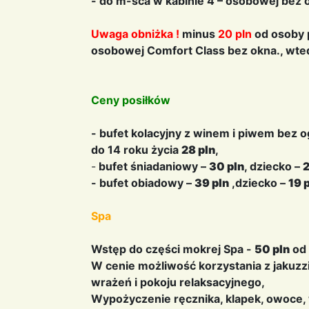
- do m-sca w kabinie 4 – osobowej bez 
Uwaga obniżka !
minus
20 pln
od osoby 
osobowej Comfort Class bez okna., w
Ceny posiłków
- bufet kolacyjny z winem i piwem bez 
do 14 roku życia
28 pln
,
-
bufet śniadaniowy –
30 pln
, dziecko –
2
- bufet obiadowy –
39 pln
,dziecko –
19 
Spa
Wstęp do części mokrej Spa -
50 pln
od 
W cenie możliwość korzystania z jakuzz
wrażeń i pokoju relaksacyjnego,
Wypożyczenie ręcznika, klapek, owoce, 