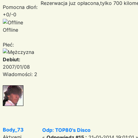
Rezerwacja juz opłacona,tylko 700 kilom
Pomocna dłoń:
+0/-0
Offline
Płeć:
Debiut:
2007/01/08
Wiadomości: 2
Body_73
Odp: TOP80's Disco
Aktywni
«
Odpowiedz #15 :
21-01-2014 19:01:01 