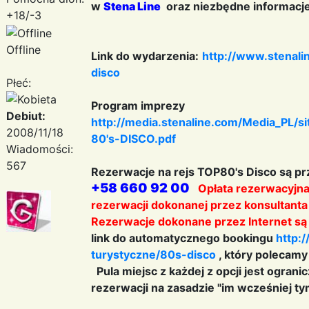
w
Stena Line
oraz niezbędne informacj
+18/-3
Offline
Link do wydarzenia:
http://www.stenali
disco
Płeć:
Program imprezy
Debiut:
http://media.stenaline.com/Media_PL/s
2008/11/18
80's-DISCO.pdf
Wiadomości:
567
Rezerwacje na rejs TOP80's Disco są p
+58 660 92 00
Opłata rezerwacyjna 
rezerwacji dokonanej przez konsultanta 
Rezerwacje dokonane przez Internet są 
link do automatycznego bookingu
http:
turystyczne/80s-disco
, który polecam
Pula miejsc z każdej z opcji jest ogra
rezerwacji na zasadzie "im wcześniej ty