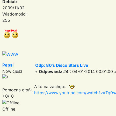
Debiut:
2009/11/02
Wiadomości:
255
Pepsi
Odp: 80's Disco Stars Live
Nowicjusz
«
Odpowiedz #4 :
04-01-2014 00:01:00 
A to na zachęte.
Pomocna dłoń:
https://www.youtube.com/watch?v=Tq0s
+0/-0
Offline