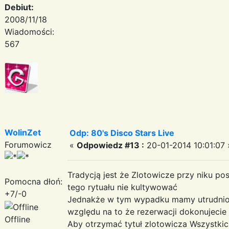
Debiut:
2008/11/18
Wiadomości:
567
WolinZet
Odp: 80's Disco Stars Live
Forumowicz
«
Odpowiedz #13 :
20-01-2014 10:01:07 
Tradycją jest że Zlotowicze przy niku po
Pomocna dłoń:
tego rytuału nie kultywować
+7/-0
Jednakże w tym wypadku mamy utrudnion
względu na to że rezerwacji dokonujecie
Offline
Aby otrzymać tytuł zlotowicza Wszystkich