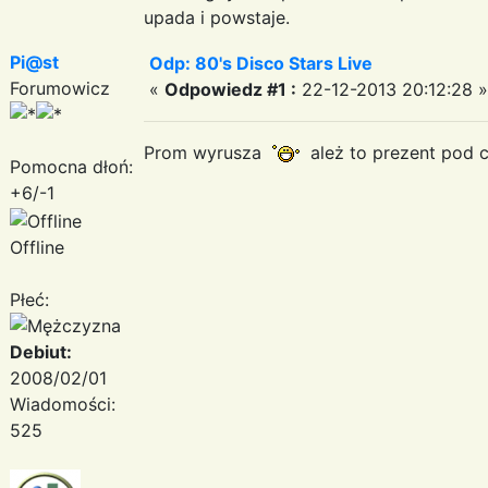
upada i powstaje.
Pi@st
Odp: 80's Disco Stars Live
Forumowicz
«
Odpowiedz #1 :
22-12-2013 20:12:28 »
Prom wyrusza
ależ to prezent pod c
Pomocna dłoń:
+6/-1
Offline
Płeć:
Debiut:
2008/02/01
Wiadomości:
525