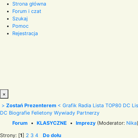
Strona główna
Forum i czat
Szukaj
Pomoc
Rejestracja
×
>
Zostań Prezenterem
<
Grafik Radia
Lista TOP80 DC
Li
DC
Biografie
Felietony
Wywiady
Partnerzy
Forum
•
KLASYCZNE
•
Imprezy
(Moderator:
Nika
Strony: [
1
]
2
3
4
Do dołu