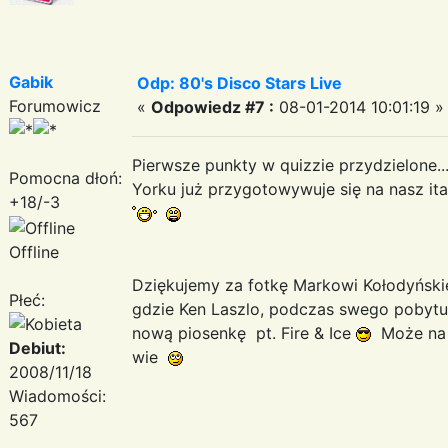
Gabik
Odp: 80's Disco Stars Live
Forumowicz
«
Odpowiedz #7 :
08-01-2014 10:01:19 »
Pierwsze punkty w quizzie przydzielone..
Pomocna dłoń:
Yorku już przygotowywuje się na nasz ita
+18/-3
Offline
Dziękujemy za fotkę Markowi Kołodyńsk
Płeć:
gdzie Ken Laszlo, podczas swego pobyt
nową piosenkę pt. Fire & Ice
Może na p
Debiut:
wie
2008/11/18
Wiadomości:
567