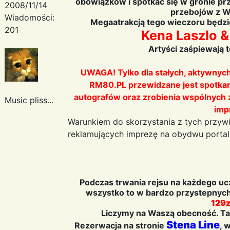
obowiązków i spotkać się w gronie przy
2008/11/14
przebojów z W
Wiadomości:
Megaatrakcją tego wieczoru będzie
201
Kena Laszlo &
Artyści zaśpiewają t
UWAGA! Tylko dla stałych, aktywnyc
RM80.PL przewidzane jest spotkani
autografów oraz zrobienia wspólnych z
Music pliss...
imp
Warunkiem do skorzystania z tych przywi
reklamujących imprezę na obydwu portal
Podczas trwania rejsu na każdego ucz
wszystko to w bardzo przystepnych
129z
Liczymy na Waszą obecność. Tak
Stena Line
Rezerwacja na stronie
, 