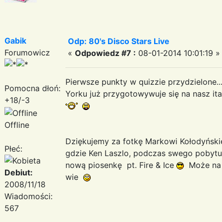
Gabik
Odp: 80's Disco Stars Live
Forumowicz
«
Odpowiedz #7 :
08-01-2014 10:01:19 »
Pierwsze punkty w quizzie przydzielone..
Pomocna dłoń:
Yorku już przygotowywuje się na nasz ita
+18/-3
Offline
Dziękujemy za fotkę Markowi Kołodyńsk
Płeć:
gdzie Ken Laszlo, podczas swego pobyt
nową piosenkę pt. Fire & Ice
Może na p
Debiut:
wie
2008/11/18
Wiadomości:
567