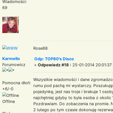
Wiadomości:
69
Rose68
Karmello
Odp: TOP80's Disco
Forumowicz
«
Odpowiedz #18 :
25-01-2014 20:01:37
Wszystkie wiadomości i dane zgromadzon
Pomocna dłoń:
rumu pod pachą mi wystarczy. Poszukuj
+6/-0
pojedynkę, jest nas troje i brakuje 1 oso
najchętniej gdyby to była osoba z okolic 
Offline
Pozdrawiam. Do zobaczenia na promie. N
2 lutego po tym czasie dokonuję rezerwac