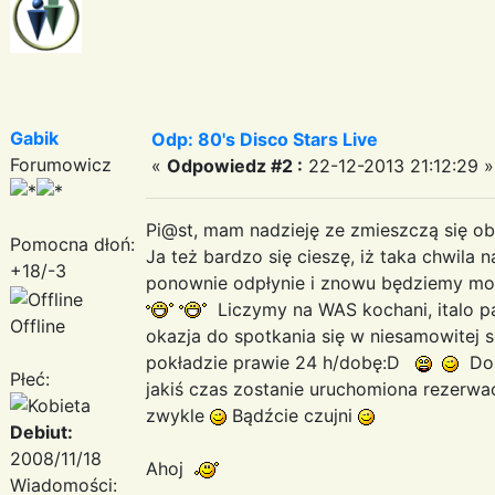
Gabik
Odp: 80's Disco Stars Live
Forumowicz
«
Odpowiedz #2 :
22-12-2013 21:12:29 »
Pi@st, mam nadzieję ze zmieszczą się ob
Pomocna dłoń:
Ja też bardzo się cieszę, iż taka chwila 
+18/-3
ponownie odpłynie i znowu będziemy mogli
Liczymy na WAS kochani, italo p
Offline
okazja do spotkania się w niesamowitej s
pokładzie prawie 24 h/dobę:D
Dok
Płeć:
jakiś czas zostanie uruchomiona rezerwacj
zwykle
Bądźcie czujni
Debiut:
2008/11/18
Ahoj
Wiadomości: