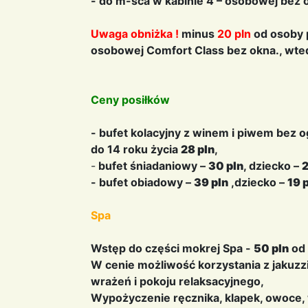
- do m-sca w kabinie 4 – osobowej bez 
Uwaga obniżka !
minus
20 pln
od osoby 
osobowej Comfort Class bez okna., w
Ceny posiłków
- bufet kolacyjny z winem i piwem bez 
do 14 roku życia
28 pln
,
-
bufet śniadaniowy –
30 pln
, dziecko –
2
- bufet obiadowy –
39 pln
,dziecko –
19 
Spa
Wstęp do części mokrej Spa -
50 pln
od 
W cenie możliwość korzystania z jakuzz
wrażeń i pokoju relaksacyjnego,
Wypożyczenie ręcznika, klapek, owoce, 