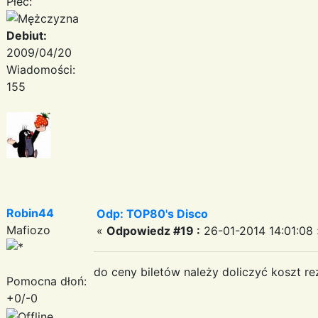
Płeć:
Debiut:
2009/04/20
Wiadomości:
155
Robin44
Odp: TOP80's Disco
Mafiozo
«
Odpowiedz #19 :
26-01-2014 14:01:08 
do ceny biletów należy doliczyć koszt re
Pomocna dłoń:
+0/-0