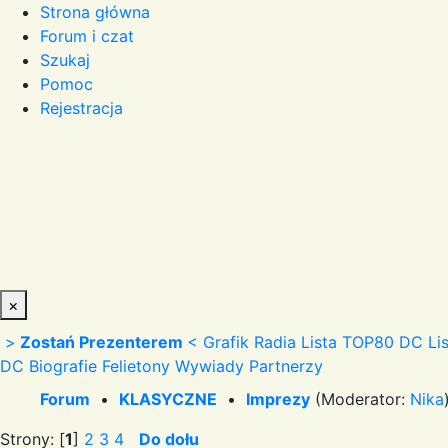
Strona główna
Forum i czat
Szukaj
Pomoc
Rejestracja
×
>
Zostań Prezenterem
<
Grafik Radia
Lista TOP80 DC
Li
DC
Biografie
Felietony
Wywiady
Partnerzy
Forum
•
KLASYCZNE
•
Imprezy
(Moderator:
Nika
Strony: [
1
]
2
3
4
Do dołu