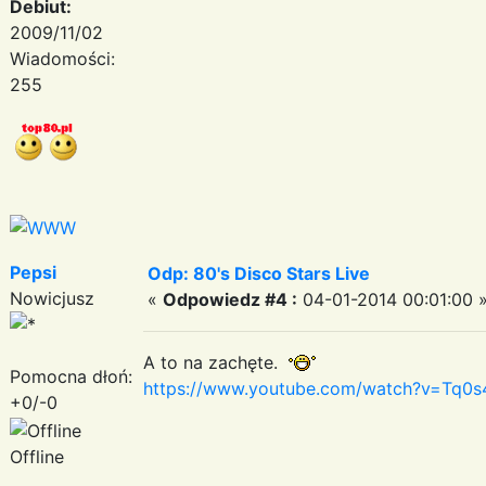
Debiut:
2009/11/02
Wiadomości:
255
Pepsi
Odp: 80's Disco Stars Live
Nowicjusz
«
Odpowiedz #4 :
04-01-2014 00:01:00 
A to na zachęte.
Pomocna dłoń:
https://www.youtube.com/watch?v=Tq0s
+0/-0
Offline