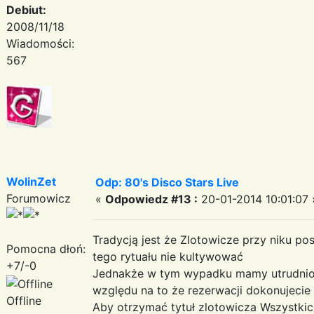
Debiut:
2008/11/18
Wiadomości:
567
WolinZet
Odp: 80's Disco Stars Live
Forumowicz
«
Odpowiedz #13 :
20-01-2014 10:01:07 
Tradycją jest że Zlotowicze przy niku po
Pomocna dłoń:
tego rytuału nie kultywować
+7/-0
Jednakże w tym wypadku mamy utrudnion
względu na to że rezerwacji dokonujecie
Offline
Aby otrzymać tytuł zlotowicza Wszystkich