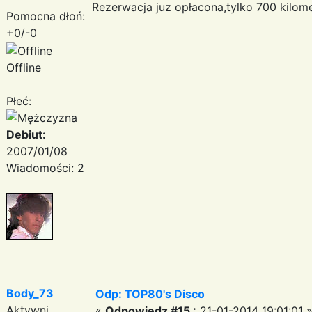
Rezerwacja juz opłacona,tylko 700 kilom
Pomocna dłoń:
+0/-0
Offline
Płeć:
Debiut:
2007/01/08
Wiadomości: 2
Body_73
Odp: TOP80's Disco
Aktywni
«
Odpowiedz #15 :
21-01-2014 19:01:01 