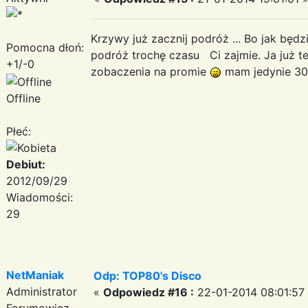
Krzywy już zacznij podróż ... Bo jak będzie
Pomocna dłoń:
podróż trochę czasu Ci zajmie. Ja już te
+1/-0
zobaczenia na promie
mam jedynie 30
Offline
Płeć:
Debiut:
2012/09/29
Wiadomości:
29
NetManiak
Odp: TOP80's Disco
Administrator
«
Odpowiedz #16 :
22-01-2014 08:01:57
Forumowicz