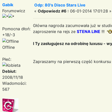
Gabik
Odp: 80's Disco Stars Live
Forumowicz
«
Odpowiedz #6 :
06-01-2014 17:01:28 »
Główna nagroda zacumowała już w stud
Pomocna dłoń:
zaproszenie na rejs ze
STENA LINE
!!!
+18/-3
I Ty zasługujesz na odrobinę luxusu - w
Offline
Płeć:
Zapraszamy na pierwszą część konkursu
Debiut:
2008/11/18
Wiadomości:
567