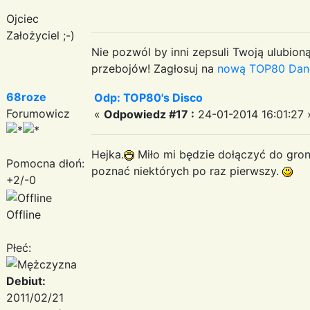
Ojciec
Założyciel ;-)
Nie pozwól by inni zepsuli Twoją ulubioną
przebojów! Zagłosuj na
nową TOP80 Dan
68roze
Odp: TOP80's Disco
Forumowicz
«
Odpowiedz #17 :
24-01-2014 16:01:27 
Hejka.
Miło mi będzie dołączyć do gro
Pomocna dłoń:
poznać niektórych po raz pierwszy.
+2/-0
Offline
Płeć:
Debiut:
2011/02/21