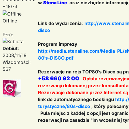
w
Stena Line
oraz niezbędne informacj
+18/-3
Offline
Link do wydarzenia:
http://www.stenali
disco
Płeć:
Program imprezy
Debiut:
http://media.stenaline.com/Media_PL/s
2008/11/18
80's-DISCO.pdf
Wiadomości:
567
Rezerwacje na rejs TOP80's Disco są p
+58 660 92 00
Opłata rezerwacyjna 
rezerwacji dokonanej przez konsultanta 
Rezerwacje dokonane przez Internet są 
link do automatycznego bookingu
http:
turystyczne/80s-disco
, który polecam
Pula miejsc z każdej z opcji jest ogra
rezerwacji na zasadzie "im wcześniej ty