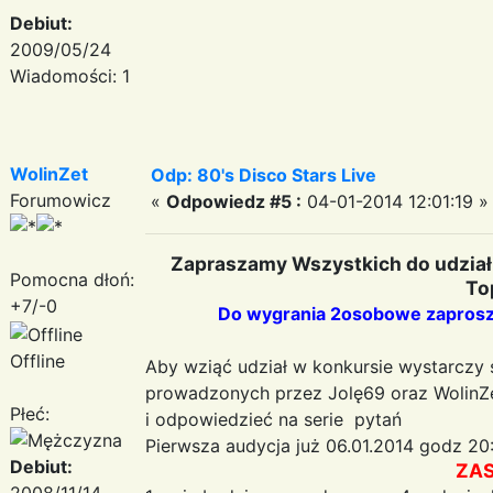
Debiut:
2009/05/24
Wiadomości: 1
WolinZet
Odp: 80's Disco Stars Live
Forumowicz
«
Odpowiedz #5 :
04-01-2014 12:01:19 »
Zapraszamy Wszystkich do udział
Pomocna dłoń:
To
+7/-0
Do wygrania 2osobowe zaprosze
Offline
Aby wziąć udział w konkursie wystarczy 
prowadzonych przez Jolę69 oraz WolinZe
Płeć:
i odpowiedzieć na serie pytań
Pierwsza audycja już 06.01.2014 godz 20
Debiut:
ZA
2008/11/14