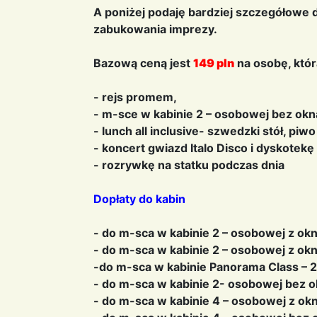
A poniżej podaję bardziej szczegółowe
zabukowania
imprezy.
Bazową ceną jest
149 pln
na osobę, któr
- rejs promem,
- m-sce w kabinie 2 – osobowej bez okna
- lunch all inclusive- szwedzki stół, piw
- koncert gwiazd Italo Disco i dyskotekę
- rozrywkę na statku podczas dnia
Dopłaty do kabin
- do m-sca w kabinie 2 – osobowej z ok
- do m-sca w kabinie 2 – osobowej z o
-do m-sca w kabinie Panorama Class – 2
- do m-sca w kabinie 2- osobowej bez 
- do m-sca w kabinie 4 – osobowej z o