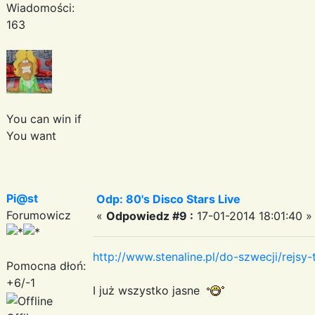
Wiadomości:
163
You can win if
You want
Pi@st
Odp: 80's Disco Stars Live
Forumowicz
«
Odpowiedz #9 :
17-01-2014 18:01:40 »
http://www.stenaline.pl/do-szwecji/rejsy
Pomocna dłoń:
+6/-1
I już wszystko jasne