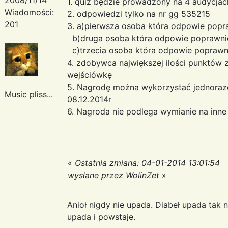
1. quiz będzie prowadzony na 4 audycjac
Wiadomości:
2. odpowiedzi tylko na nr gg 535215
201
3. a)pierwsza osoba która odpowie popr
b)druga osoba która odpowie poprawni
c)trzecia osoba która odpowie popraw
4. zdobywca największej ilości punktów
wejściówkę
5. Nagrodę można wykorzystać jednoraz
Music pliss...
08.12.2014r
6. Nagroda nie podlega wymianie na inn
«
Ostatnia zmiana: 04-01-2014 13:01:54
wysłane przez WolinZet
»
Anioł nigdy nie upada. Diabeł upada tak n
upada i powstaje.