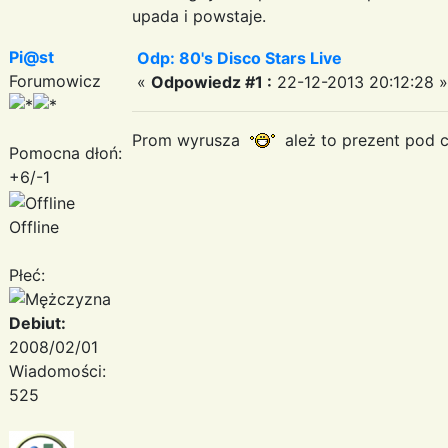
upada i powstaje.
Pi@st
Odp: 80's Disco Stars Live
Forumowicz
«
Odpowiedz #1 :
22-12-2013 20:12:28 »
Prom wyrusza
ależ to prezent pod c
Pomocna dłoń:
+6/-1
Offline
Płeć:
Debiut:
2008/02/01
Wiadomości:
525