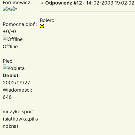
Forumowicz
«
Odpowiedz #12 :
14-02-2003 19:02:02
Bolero
Pomocna dłoń:
+0/-0
Offline
Płeć:
Debiut:
2002/09/27
Wiadomości:
646
muzyka,sport
(siatkówka,piłka
nożna)