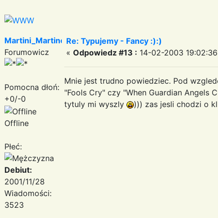
Martini_Martinez
Re: Typujemy - Fancy :):)
Forumowicz
«
Odpowiedz #13 :
14-02-2003 19:02:36
Mnie jest trudno powiedziec. Pod wzgled
Pomocna dłoń:
"Fools Cry" czy "When Guardian Angels Cry"
+0/-0
tytuly mi wyszly
))) zas jesli chodzi o 
Offline
Płeć:
Debiut:
2001/11/28
Wiadomości:
3523