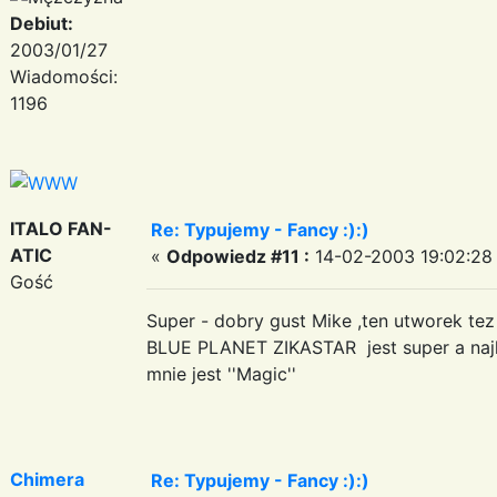
Debiut:
2003/01/27
Wiadomości:
1196
ITALO FAN-
Re: Typujemy - Fancy :):)
ATIC
«
Odpowiedz #11 :
14-02-2003 19:02:28
Gość
Super - dobry gust Mike ,ten utworek te
BLUE PLANET ZIKASTAR jest super a naj
mnie jest ''Magic''
Chimera
Re: Typujemy - Fancy :):)