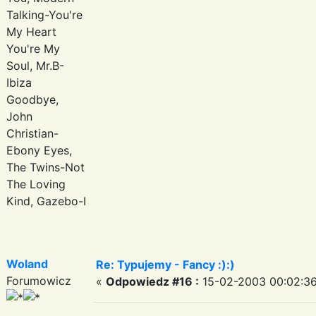
Talking-You're
My Heart
You're My
Soul, Mr.B-
Ibiza
Goodbye,
John
Christian-
Ebony Eyes,
The Twins-Not
The Loving
Kind, Gazebo-I
Woland
Re: Typujemy - Fancy :):)
Forumowicz
«
Odpowiedz #16 :
15-02-2003 00:02:36