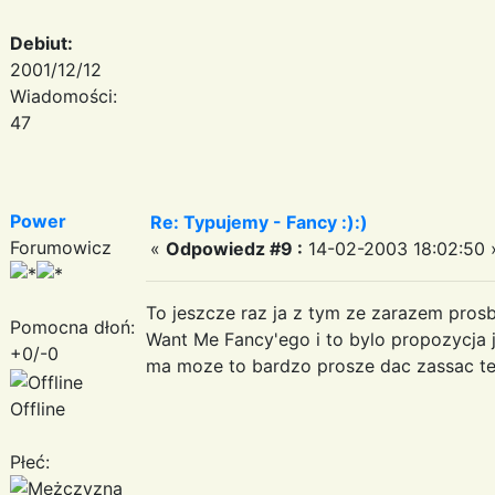
Debiut:
2001/12/12
Wiadomości:
47
Power
Re: Typujemy - Fancy :):)
Forumowicz
«
Odpowiedz #9 :
14-02-2003 18:02:50 
To jeszcze raz ja z tym ze zarazem prosb
Pomocna dłoń:
Want Me Fancy'ego i to bylo propozycja ju
+0/-0
ma moze to bardzo prosze dac zassac t
Offline
Płeć: