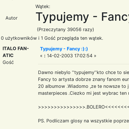
Wątek:
Typujemy - Fancy
Autor
(Przeczytany 39056 razy)
0 użytkowników i 1 Gość przegląda ten wątek.
ITALO FAN-
Typujemy - Fancy :):)
ATIC
«
:
14-02-2003 17:02:54 »
Gość
Dawno niebylo ''typujemy''kto chce to si
Fancy to artysta dobrze znany fanom eur
20 albumow .Wiadomo ,ze te nowsze to juz
masterpieces .Ciezko mi jest wybrac ten n
>>>>>>>>>>>>>>>.BOLERO<<<<<<<
PS. Podliczam glosy na wszystkie poprzed