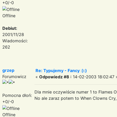
+0/-0
Offline
Debiut:
2001/11/28
Wiadomości:
262
grzep
Re: Typujemy - Fancy :):)
Forumowicz
«
Odpowiedz #8 :
14-02-2003 18:02:47 
Dla mnie oczywiście numer 1 to Flames O
Pomocna dłoń:
No ale zaraz potem to When Clowns Cry, 
+0/-0
Offline