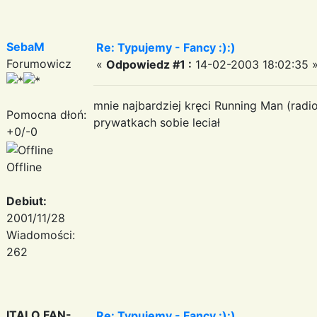
SebaM
Re: Typujemy - Fancy :):)
Forumowicz
«
Odpowiedz #1 :
14-02-2003 18:02:35 
mnie najbardziej kręci Running Man (radi
Pomocna dłoń:
prywatkach sobie leciał
+0/-0
Offline
Debiut:
2001/11/28
Wiadomości:
262
ITALO FAN-
Re: Typujemy - Fancy :):)