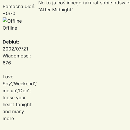
No to ja coś innego (akurat sobie odswi
Pomocna dłoń:
"After Midnight"
+0/-0
Offline
Debiut:
2002/07/21
Wiadomości:
676
Love
Spy','Weekend','Take
me up','Don't
loose your
heart tonight'
and many
more