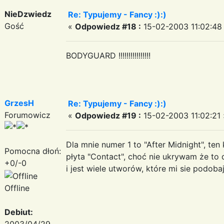
NieDzwiedz
Re: Typujemy - Fancy :):)
Gość
«
Odpowiedz #18 :
15-02-2003 11:02:48
BODYGUARD !!!!!!!!!!!!!!!!
GrzesH
Re: Typujemy - Fancy :):)
Forumowicz
«
Odpowiedz #19 :
15-02-2003 11:02:21 
Dla mnie numer 1 to "After Midnight", ten 
Pomocna dłoń:
płyta "Contact", choć nie ukrywam że to
+0/-0
i jest wiele utworów, które mi sie podobaj
Offline
Debiut:
2003/04/29