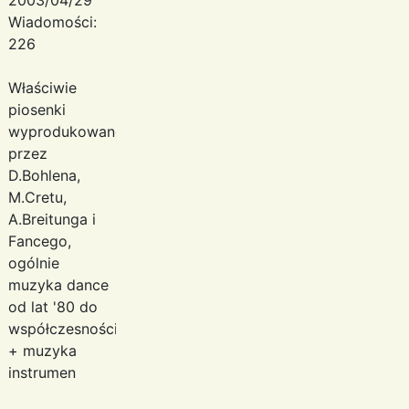
Wiadomości:
226
Właściwie
piosenki
wyprodukowane
przez
D.Bohlena,
M.Cretu,
A.Breitunga i
Fancego,
ogólnie
muzyka dance
od lat '80 do
współczesności
+ muzyka
instrumen