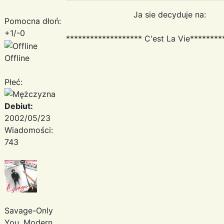
Ja sie decyduje na:
Pomocna dłoń:
+1/-0
******************* C'est La Vie********
Offline
Płeć:
Debiut:
2002/05/23
Wiadomości:
743
Savage-Only
You, Modern