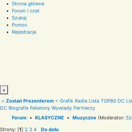
Strona główna
Forum i czat
Szukaj
Pomoc
Rejestracja
×
>
Zostań Prezenterem
<
Grafik Radia
Lista TOP80 DC
Li
DC
Biografie
Felietony
Wywiady
Partnerzy
Forum
•
KLASYCZNE
•
Muzyczne
(Moderator:
Sz
Strony: [
1
]
2
3
4
Do dołu