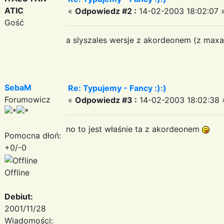
ATIC
«
Odpowiedz #2 :
14-02-2003 18:02:07 
Gość
a slyszales wersje z akordeonem (z maxa
SebaM
Re: Typujemy - Fancy :):)
Forumowicz
«
Odpowiedz #3 :
14-02-2003 18:02:38 
no to jest właśnie ta z akordeonem
Pomocna dłoń:
+0/-0
Offline
Debiut:
2001/11/28
Wiadomości: