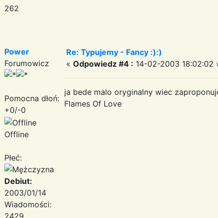
262
Power
Re: Typujemy - Fancy :):)
Forumowicz
«
Odpowiedz #4 :
14-02-2003 18:02:02 
ja bede malo oryginalny wiec zaproponuje
Pomocna dłoń:
Flames Of Love
+0/-0
Offline
Płeć:
Debiut:
2003/01/14
Wiadomości:
2429