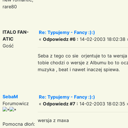
rare80
ITALO FAN-
Re: Typujemy - Fancy :):)
ATIC
«
Odpowiedz #6 :
14-02-2003 18:02:38 
Gość
Seba z tego co sie orjentuje to ta wersj
tobie chodzi o wersje z Albumu bo to oc
muzyka , beat i nawet inaczej spiewa.
SebaM
Re: Typujemy - Fancy :):)
Forumowicz
«
Odpowiedz #7 :
14-02-2003 18:02:35 
wersja z maxa
Pomocna dłoń: