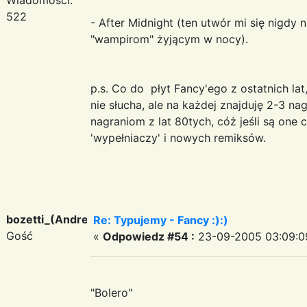
522
- After Midnight (ten utwór mi się nigdy 
"wampirom" żyjącym w nocy).
p.s. Co do płyt Fancy'ego z ostatnich lat,
nie słucha, ale na każdej znajduję 2-3 na
nagraniom z lat 80tych, cóż jeśli są on
'wypełniaczy' i nowych remiksów.
bozetti_(Andreas)
Re: Typujemy - Fancy :):)
Gość
«
Odpowiedz #54 :
23-09-2005 03:09:0
"Bolero"