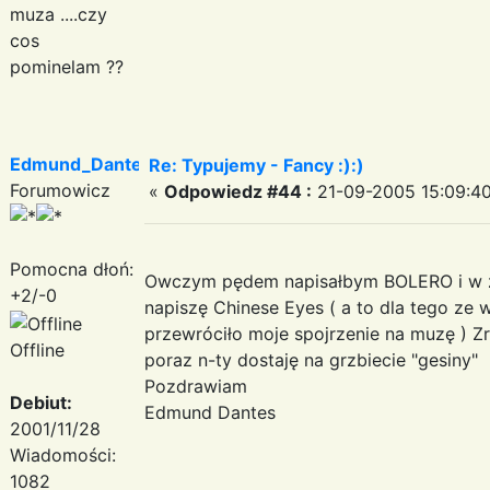
muza ....czy
cos
pominelam ??
Edmund_Dantes
Re: Typujemy - Fancy :):)
Forumowicz
«
Odpowiedz #44 :
21-09-2005 15:09:40
Pomocna dłoń:
Owczym pędem napisałbym BOLERO i w za
+2/-0
napiszę Chinese Eyes ( a to dla tego ze 
przewróciło moje spojrzenie na muzę ) Zr
Offline
poraz n-ty dostaję na grzbiecie "gesiny"
Pozdrawiam
Debiut:
Edmund Dantes
2001/11/28
Wiadomości:
1082