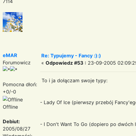
7114
eMAR
Re: Typujemy - Fancy :):)
Forumowicz
«
Odpowiedz #53 :
23-09-2005 02:09:2
To i ja dołączam swoje typy:
Pomocna dłoń:
+0/-0
- Lady Of Ice (pierwszy przebój Fancy'eg
Offline
Debiut:
- I Don't Want To Go (dopiero po dwóch l
2005/08/27
Wiadomości: