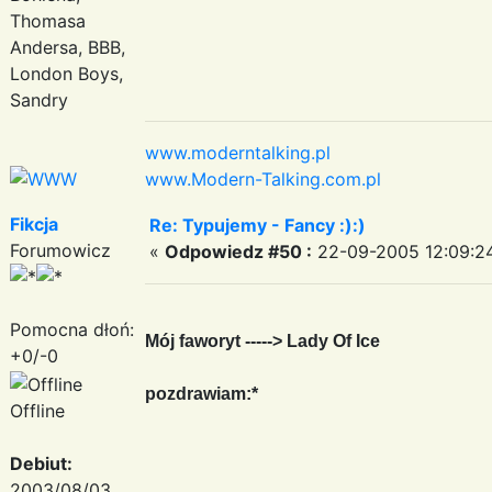
Thomasa
Andersa, BBB,
London Boys,
Sandry
www.moderntalking.pl
www.Modern-Talking.com.pl
Fikcja
Re: Typujemy - Fancy :):)
Forumowicz
«
Odpowiedz #50 :
22-09-2005 12:09:2
Pomocna dłoń:
Mój faworyt -----> Lady Of Ice
+0/-0
pozdrawiam:*
Offline
Debiut:
2003/08/03