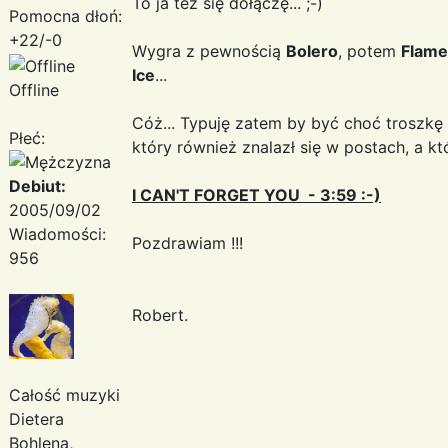
To ja też się dołączę... ;-)
Pomocna dłoń:
+22/-0
Wygra z pewnością
Bolero
, potem
Flame
Ice
...
Offline
Cóż... Typuję zatem by być choć troszkę
Płeć:
który również znalazł się w postach, a kt
Debiut:
I CAN'T FORGET YOU - 3:59 :-)
2005/09/02
Wiadomości:
Pozdrawiam !!!
956
Robert.
Całość muzyki
Dietera
Bohlena,