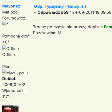
Mayonez
Odp: Typujemy - Fancy :):)
Mafiozo
«
Odpowiedz #59 :
24-09-2011 19:09:58
Forumowicz
Trochę po czasie ale proszę dopisać
Fan
Pozdrawiam M.
Pomocna dłoń:
+0/-1
Offline
Płeć:
Debiut:
2008/02/02
Wiadomości:
1171