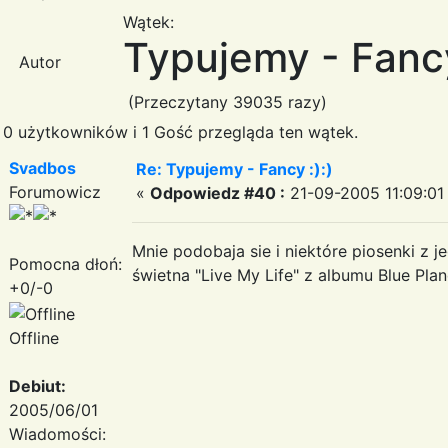
Wątek:
Typujemy - Fancy
Autor
(Przeczytany 39035 razy)
0 użytkowników i 1 Gość przegląda ten wątek.
Svadbos
Re: Typujemy - Fancy :):)
Forumowicz
«
Odpowiedz #40 :
21-09-2005 11:09:01
Mnie podobaja sie i niektóre piosenki z 
Pomocna dłoń:
świetna "Live My Life" z albumu Blue Plan
+0/-0
Offline
Debiut:
2005/06/01
Wiadomości: