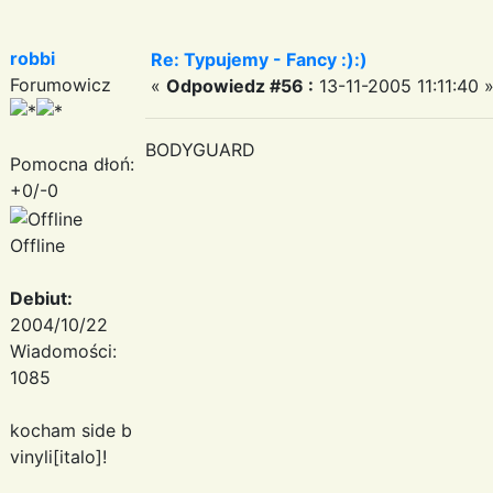
robbi
Re: Typujemy - Fancy :):)
Forumowicz
«
Odpowiedz #56 :
13-11-2005 11:11:40 
BODYGUARD
Pomocna dłoń:
+0/-0
Offline
Debiut:
2004/10/22
Wiadomości:
1085
kocham side b
vinyli[italo]!