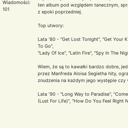
Wiadomości:
ten album pod względem tanecznym, spraw
101
z epoki poprzedniej.
Top utwory:
Lata '80 - "Get Lost Tonight", "Get Your Kic
To Go",
"Lady Of Ice", "Latin Fire", "Spy In The Ni
Wiem, że są to kawałki bardzo dobre, j
przez Manfreda Aloisa Segietha hity, ogra
znudzenia na każdym jego występie czy 
Lata '90 - "Long Way to Paradise", "Come
(Lust For Life)", "How Do You Feel Right