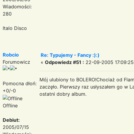
Wiadomości:
280
Italo Disco
Robcio
Re: Typujemy - Fancy :):)
Forumowicz
«
Odpowiedz #51 :
22-09-2005 17:09:25
Mój ulubiony to BOLERO!Chociaż od Flam
Pomocna dłoń:
zaczęło. Pierwszy raz usłyszałem go w La
+0/-0
ostatni dobry album.
Offline
Debiut:
2005/07/15