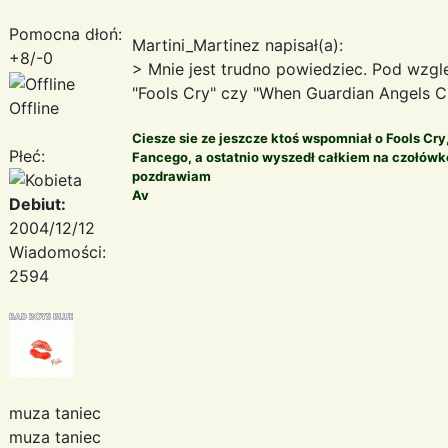
Pomocna dłoń:
Martini_Martinez napisał(a):
+8/-0
> Mnie jest trudno powiedziec. Pod wzgl
"Fools Cry" czy "When Guardian Angels Cry
Offline
Ciesze sie ze jeszcze ktoś wspomniał o Fools Cr
Płeć:
Fancego, a ostatnio wyszedł całkiem na czołów
pozdrawiam
Av
Debiut:
2004/12/12
Wiadomości:
2594
muza taniec
muza taniec