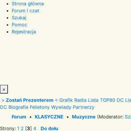
Strona główna
Forum i czat
Szukaj
Pomoc
Rejestracja
×
>
Zostań Prezenterem
<
Grafik Radia
Lista TOP80 DC
Li
DC
Biografie
Felietony
Wywiady
Partnerzy
Forum
•
KLASYCZNE
•
Muzyczne
(Moderator:
Sz
Strony:
1
2
[
3
]
4
Do dołu