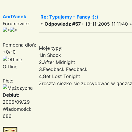
AndYanek
Re: Typujemy - Fancy :):)
Forumowicz
«
Odpowiedz #57 :
13-11-2005 11:11:40 »
Pomocna dłoń:
Moje typy:
+0/-0
1.In Shock
2.After Midnight
Offline
3.Feedback Feedback
4,Get Lost Tonight
Płeć:
Zreszta ciezko sie zdecydowac w gaczsz
Debiut:
2005/09/29
Wiadomości:
686