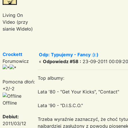
Living On
Video (przy
sianie Wideło)
Crockett
Odp: Typujemy - Fancy :):)
Forumowicz
«
Odpowiedz #58 :
23-09-2011 00:09:20
Top albumy:
Pomocna dłoń:
+2/-2
Lata '80 - "Get Your Kicks", "Contact"
Offline
Lata '90 - "D.I.S.C.O."
Debiut:
Trzeba wyraźnie zaznaczyć, że choć tytuł 
2011/03/12
najbardziej zasłużony z powodu piosene