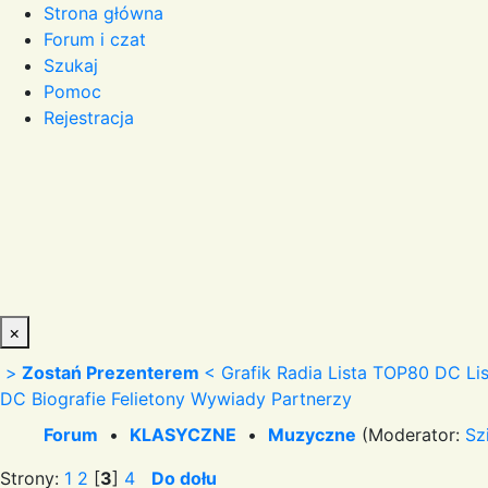
Strona główna
Forum i czat
Szukaj
Pomoc
Rejestracja
×
>
Zostań Prezenterem
<
Grafik Radia
Lista TOP80 DC
Li
DC
Biografie
Felietony
Wywiady
Partnerzy
Forum
•
KLASYCZNE
•
Muzyczne
(Moderator:
Sz
Strony:
1
2
[
3
]
4
Do dołu