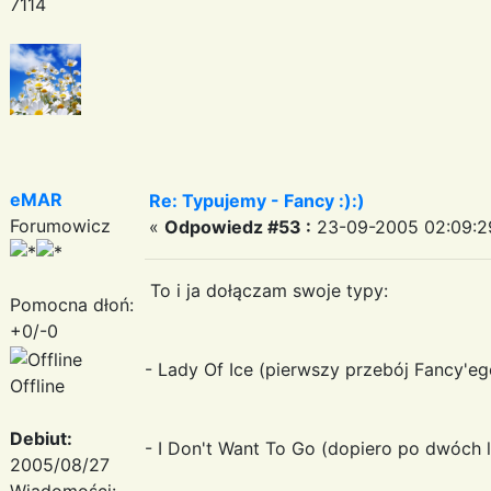
7114
eMAR
Re: Typujemy - Fancy :):)
Forumowicz
«
Odpowiedz #53 :
23-09-2005 02:09:2
To i ja dołączam swoje typy:
Pomocna dłoń:
+0/-0
- Lady Of Ice (pierwszy przebój Fancy'eg
Offline
Debiut:
- I Don't Want To Go (dopiero po dwóch l
2005/08/27
Wiadomości: