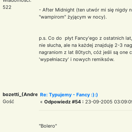
522
- After Midnight (ten utwór mi się nigdy 
"wampirom" żyjącym w nocy).
p.s. Co do płyt Fancy'ego z ostatnich lat,
nie słucha, ale na każdej znajduję 2-3 na
nagraniom z lat 80tych, cóż jeśli są on
'wypełniaczy' i nowych remiksów.
bozetti_(Andreas)
Re: Typujemy - Fancy :):)
Gość
«
Odpowiedz #54 :
23-09-2005 03:09:0
"Bolero"