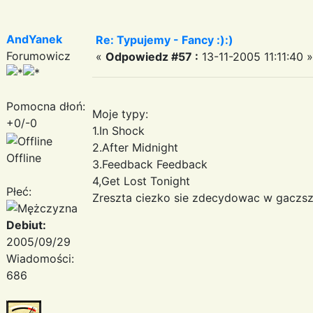
AndYanek
Re: Typujemy - Fancy :):)
Forumowicz
«
Odpowiedz #57 :
13-11-2005 11:11:40 »
Pomocna dłoń:
Moje typy:
+0/-0
1.In Shock
2.After Midnight
Offline
3.Feedback Feedback
4,Get Lost Tonight
Płeć:
Zreszta ciezko sie zdecydowac w gaczsz
Debiut:
2005/09/29
Wiadomości:
686