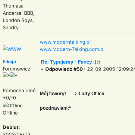
Thomasa
Andersa, BBB,
London Boys,
Sandry
www.moderntalking.pl
www.Modern-Talking.com.pl
Fikcja
Re: Typujemy - Fancy :):)
Forumowicz
«
Odpowiedz #50 :
22-09-2005 12:09:2
Pomocna dłoń:
Mój faworyt -----> Lady Of Ice
+0/-0
pozdrawiam:*
Offline
Debiut:
2003/08/03