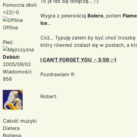
To ja też się dołączę... ;-)
Pomocna dłoń:
+22/-0
Wygra z pewnością
Bolero
, potem
Flame
Ice
...
Offline
Cóż... Typuję zatem by być choć troszkę
Płeć:
który również znalazł się w postach, a kt
Debiut:
I CAN'T FORGET YOU - 3:59 :-)
2005/09/02
Wiadomości:
Pozdrawiam !!!
956
Robert.
Całość muzyki
Dietera
Bohlena,