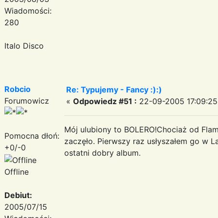
Wiadomości:
280
Italo Disco
Robcio
Re: Typujemy - Fancy :):)
Forumowicz
«
Odpowiedz #51 :
22-09-2005 17:09:25
Mój ulubiony to BOLERO!Chociaż od Flam
Pomocna dłoń:
zaczęło. Pierwszy raz usłyszałem go w La
+0/-0
ostatni dobry album.
Offline
Debiut:
2005/07/15