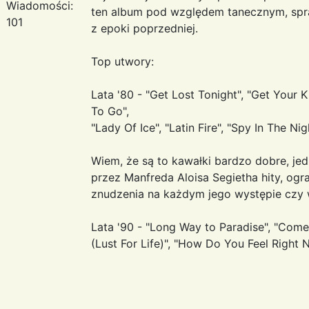
Wiadomości:
ten album pod względem tanecznym, spraw
101
z epoki poprzedniej.
Top utwory:
Lata '80 - "Get Lost Tonight", "Get Your Kic
To Go",
"Lady Of Ice", "Latin Fire", "Spy In The Ni
Wiem, że są to kawałki bardzo dobre, j
przez Manfreda Aloisa Segietha hity, ogra
znudzenia na każdym jego występie czy 
Lata '90 - "Long Way to Paradise", "Come
(Lust For Life)", "How Do You Feel Right