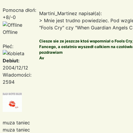
Pomocna dłoń:
Martini_Martinez napisał(a):
+8/-0
> Mnie jest trudno powiedziec. Pod wzgl
"Fools Cry" czy "When Guardian Angels Cry
Offline
Ciesze sie ze jeszcze ktoś wspomniał o Fools Cr
Płeć:
Fancego, a ostatnio wyszedł całkiem na czołów
pozdrawiam
Av
Debiut:
2004/12/12
Wiadomości:
2594
muza taniec
muza taniec