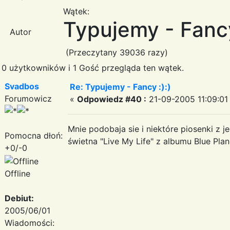
Wątek:
Typujemy - Fancy
Autor
(Przeczytany 39036 razy)
0 użytkowników i 1 Gość przegląda ten wątek.
Svadbos
Re: Typujemy - Fancy :):)
Forumowicz
«
Odpowiedz #40 :
21-09-2005 11:09:01
Mnie podobaja sie i niektóre piosenki z 
Pomocna dłoń:
świetna "Live My Life" z albumu Blue Plan
+0/-0
Offline
Debiut:
2005/06/01
Wiadomości: