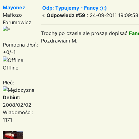
Mayonez
Odp: Typujemy - Fancy :):)
Mafiozo
«
Odpowiedz #59 :
24-09-2011 19:09:58
Forumowicz
Trochę po czasie ale proszę dopisać
Fan
Pozdrawiam M.
Pomocna dłoń:
+0/-1
Offline
Płeć:
Debiut:
2008/02/02
Wiadomości:
1171