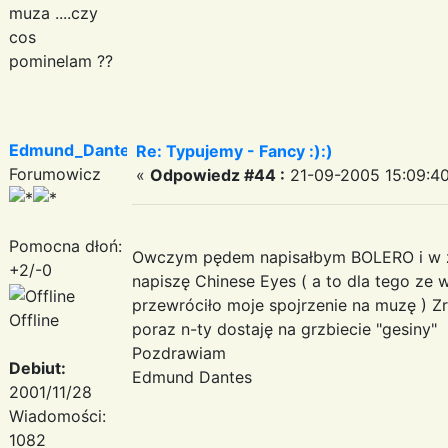
muza ....czy
cos
pominelam ??
Edmund_Dantes
Re: Typujemy - Fancy :):)
Forumowicz
«
Odpowiedz #44 :
21-09-2005 15:09:40
Pomocna dłoń:
Owczym pędem napisałbym BOLERO i w za
+2/-0
napiszę Chinese Eyes ( a to dla tego ze 
przewróciło moje spojrzenie na muzę ) Zr
Offline
poraz n-ty dostaję na grzbiecie "gesiny"
Pozdrawiam
Debiut:
Edmund Dantes
2001/11/28
Wiadomości:
1082