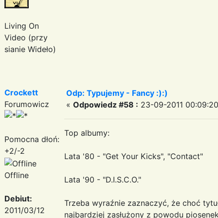
Living On
Video (przy
sianie Wideło)
Crockett
Odp: Typujemy - Fancy :):)
Forumowicz
«
Odpowiedz #58 :
23-09-2011 00:09:20
Top albumy:
Pomocna dłoń:
+2/-2
Lata '80 - "Get Your Kicks", "Contact"
Offline
Lata '90 - "D.I.S.C.O."
Debiut:
Trzeba wyraźnie zaznaczyć, że choć tytuł 
2011/03/12
najbardziej zasłużony z powodu piosene