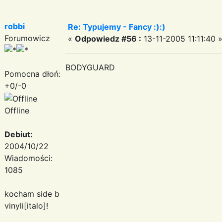
robbi
Re: Typujemy - Fancy :):)
Forumowicz
«
Odpowiedz #56 :
13-11-2005 11:11:40 
BODYGUARD
Pomocna dłoń:
+0/-0
Offline
Debiut:
2004/10/22
Wiadomości:
1085
kocham side b
vinyli[italo]!