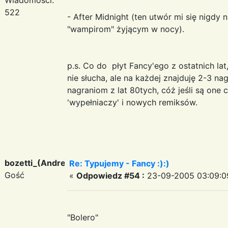
522
- After Midnight (ten utwór mi się nigdy 
"wampirom" żyjącym w nocy).
p.s. Co do płyt Fancy'ego z ostatnich lat,
nie słucha, ale na każdej znajduję 2-3 na
nagraniom z lat 80tych, cóż jeśli są on
'wypełniaczy' i nowych remiksów.
bozetti_(Andreas)
Re: Typujemy - Fancy :):)
Gość
«
Odpowiedz #54 :
23-09-2005 03:09:0
"Bolero"