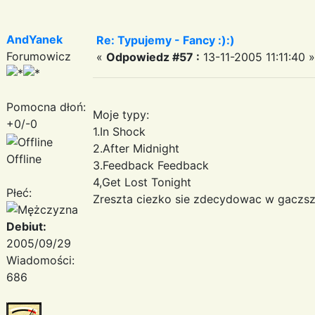
AndYanek
Re: Typujemy - Fancy :):)
Forumowicz
«
Odpowiedz #57 :
13-11-2005 11:11:40 »
Pomocna dłoń:
Moje typy:
+0/-0
1.In Shock
2.After Midnight
Offline
3.Feedback Feedback
4,Get Lost Tonight
Płeć:
Zreszta ciezko sie zdecydowac w gaczsz
Debiut:
2005/09/29
Wiadomości:
686