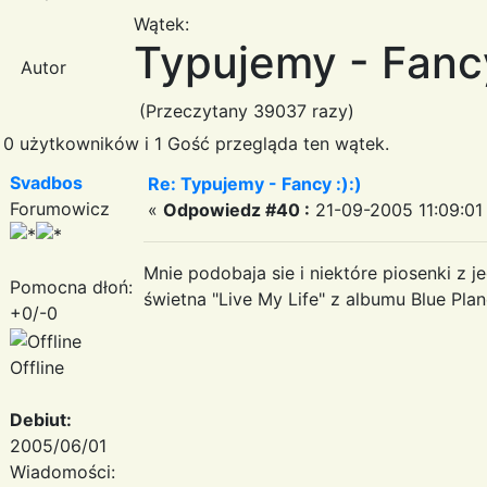
Wątek:
Typujemy - Fancy
Autor
(Przeczytany 39037 razy)
0 użytkowników i 1 Gość przegląda ten wątek.
Svadbos
Re: Typujemy - Fancy :):)
Forumowicz
«
Odpowiedz #40 :
21-09-2005 11:09:01
Mnie podobaja sie i niektóre piosenki z 
Pomocna dłoń:
świetna "Live My Life" z albumu Blue Plan
+0/-0
Offline
Debiut:
2005/06/01
Wiadomości: