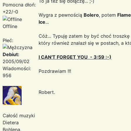
To ja też się dołączę... ;-)
Pomocna dłoń:
+22/-0
Wygra z pewnością
Bolero
, potem
Flame
Ice
...
Offline
Cóż... Typuję zatem by być choć troszkę
Płeć:
który również znalazł się w postach, a kt
Debiut:
I CAN'T FORGET YOU - 3:59 :-)
2005/09/02
Wiadomości:
Pozdrawiam !!!
956
Robert.
Całość muzyki
Dietera
Bohlena,