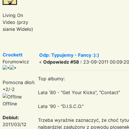
Living On
Video (przy
sianie Wideło)
Crockett
Odp: Typujemy - Fancy :):)
Forumowicz
«
Odpowiedz #58 :
23-09-2011 00:09:20
Top albumy:
Pomocna dłoń:
+2/-2
Lata '80 - "Get Your Kicks", "Contact"
Offline
Lata '90 - "D.I.S.C.O."
Debiut:
Trzeba wyraźnie zaznaczyć, że choć tytuł 
2011/03/12
najbardziej zasłużony z powodu piosene