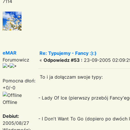
7114
eMAR
Re: Typujemy - Fancy :):)
Forumowicz
«
Odpowiedz #53 :
23-09-2005 02:09:2
To i ja dołączam swoje typy:
Pomocna dłoń:
+0/-0
- Lady Of Ice (pierwszy przebój Fancy'eg
Offline
Debiut:
- I Don't Want To Go (dopiero po dwóch l
2005/08/27
Wiadomości: