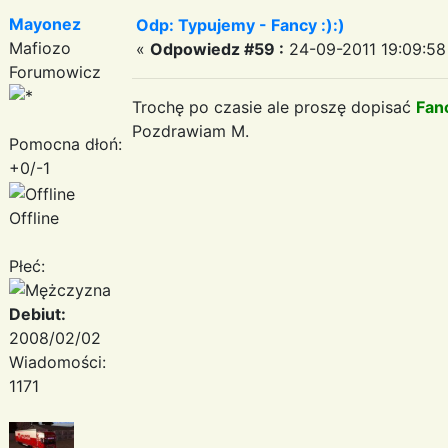
Mayonez
Odp: Typujemy - Fancy :):)
Mafiozo
«
Odpowiedz #59 :
24-09-2011 19:09:58
Forumowicz
Trochę po czasie ale proszę dopisać
Fan
Pozdrawiam M.
Pomocna dłoń:
+0/-1
Offline
Płeć:
Debiut:
2008/02/02
Wiadomości:
1171