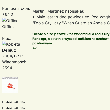
Pomocna dłoń:
Martini_Martinez napisał(a):
+8/-0
> Mnie jest trudno powiedziec. Pod wzgl
"Fools Cry" czy "When Guardian Angels Cry
Offline
Ciesze sie ze jeszcze ktoś wspomniał o Fools Cr
Płeć:
Fancego, a ostatnio wyszedł całkiem na czołów
pozdrawiam
Av
Debiut:
2004/12/12
Wiadomości:
2594
muza taniec
muza taniec