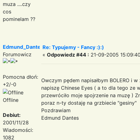
muza ....czy
cos
pominelam ??
Edmund_Dantes
Re: Typujemy - Fancy :):)
Forumowicz
«
Odpowiedz #44 :
21-09-2005 15:09:40
Pomocna dłoń:
Owczym pędem napisałbym BOLERO i w za
+2/-0
napiszę Chinese Eyes ( a to dla tego ze 
przewróciło moje spojrzenie na muzę ) Zr
Offline
poraz n-ty dostaję na grzbiecie "gesiny"
Pozdrawiam
Debiut:
Edmund Dantes
2001/11/28
Wiadomości:
1082