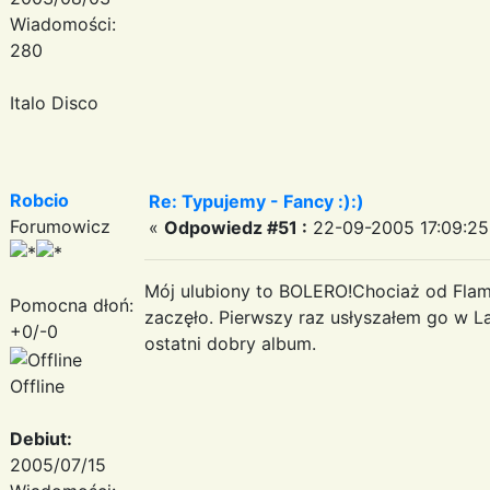
Wiadomości:
280
Italo Disco
Robcio
Re: Typujemy - Fancy :):)
Forumowicz
«
Odpowiedz #51 :
22-09-2005 17:09:25
Mój ulubiony to BOLERO!Chociaż od Flam
Pomocna dłoń:
zaczęło. Pierwszy raz usłyszałem go w La
+0/-0
ostatni dobry album.
Offline
Debiut:
2005/07/15