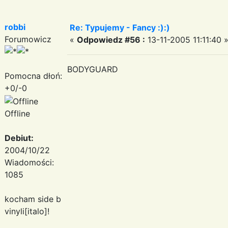
robbi
Re: Typujemy - Fancy :):)
Forumowicz
«
Odpowiedz #56 :
13-11-2005 11:11:40 
BODYGUARD
Pomocna dłoń:
+0/-0
Offline
Debiut:
2004/10/22
Wiadomości:
1085
kocham side b
vinyli[italo]!