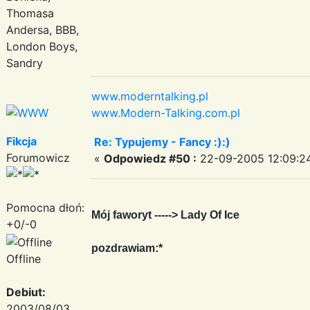
Thomasa
Andersa, BBB,
London Boys,
Sandry
www.moderntalking.pl
www.Modern-Talking.com.pl
Fikcja
Re: Typujemy - Fancy :):)
Forumowicz
«
Odpowiedz #50 :
22-09-2005 12:09:2
Pomocna dłoń:
Mój faworyt -----> Lady Of Ice
+0/-0
pozdrawiam:*
Offline
Debiut:
2003/08/03