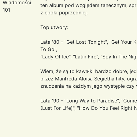
Wiadomości:
ten album pod względem tanecznym, spraw
101
z epoki poprzedniej.
Top utwory:
Lata '80 - "Get Lost Tonight", "Get Your Kic
To Go",
"Lady Of Ice", "Latin Fire", "Spy In The Ni
Wiem, że są to kawałki bardzo dobre, j
przez Manfreda Aloisa Segietha hity, ogra
znudzenia na każdym jego występie czy 
Lata '90 - "Long Way to Paradise", "Come
(Lust For Life)", "How Do You Feel Right