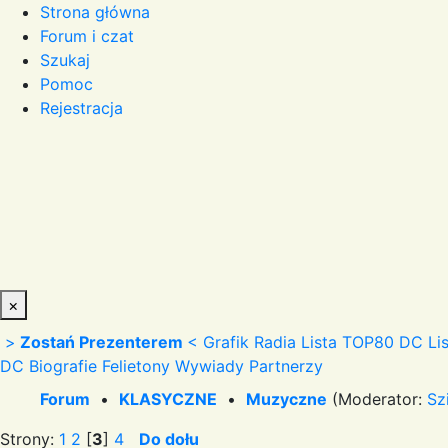
Strona główna
Forum i czat
Szukaj
Pomoc
Rejestracja
×
>
Zostań Prezenterem
<
Grafik Radia
Lista TOP80 DC
Li
DC
Biografie
Felietony
Wywiady
Partnerzy
Forum
•
KLASYCZNE
•
Muzyczne
(Moderator:
Sz
Strony:
1
2
[
3
]
4
Do dołu