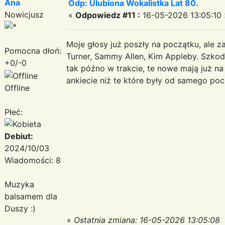
Ana
Odp: Ulubiona Wokalistka Lat 80.
Nowicjusz
«
Odpowiedz #11 :
16-05-2026 13:05:10 
Moje głosy już poszły na początku, ale z
Pomocna dłoń:
Turner, Sammy Allen, Kim Appleby. Szkod
+0/-0
tak późno w trakcie, te nowe mają już na
ankiecie niż te które były od samego po
Offline
Płeć:
Debiut:
2024/10/03
Wiadomości: 8
Muzyka
balsamem dla
Duszy :)
«
Ostatnia zmiana: 16-05-2026 13:05:08