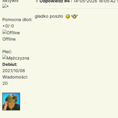
Aktywni
«
Odpowiedz #4 :
14-05-2026 16:05:42 
gładko poszło
Pomocna dłoń:
+0/-0
Offline
Płeć:
Debiut:
2021/10/06
Wiadomości:
20