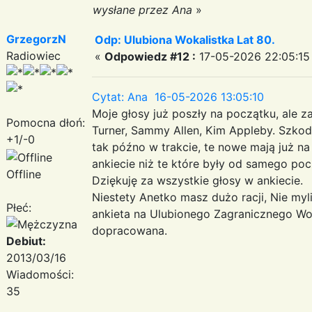
wysłane przez Ana
»
GrzegorzN
Odp: Ulubiona Wokalistka Lat 80.
Radiowiec
«
Odpowiedz #12 :
17-05-2026 22:05:15
Cytat: Ana 16-05-2026 13:05:10
Moje głosy już poszły na początku, ale z
Pomocna dłoń:
Turner, Sammy Allen, Kim Appleby. Szkod
+1/-0
tak późno w trakcie, te nowe mają już na
ankiecie niż te które były od samego po
Offline
Dziękuję za wszystkie głosy w ankiecie.
Niestety Anetko masz dużo racji, Nie myli s
Płeć:
ankieta na Ulubionego Zagranicznego Woka
dopracowana.
Debiut:
2013/03/16
Wiadomości:
35