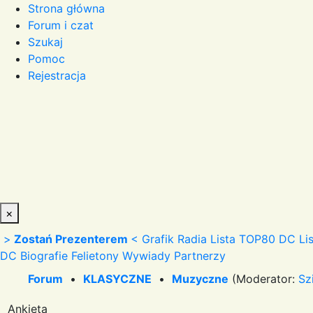
Strona główna
Forum i czat
Szukaj
Pomoc
Rejestracja
×
>
Zostań Prezenterem
<
Grafik Radia
Lista TOP80 DC
Li
DC
Biografie
Felietony
Wywiady
Partnerzy
Forum
•
KLASYCZNE
•
Muzyczne
(Moderator:
Sz
Ankieta