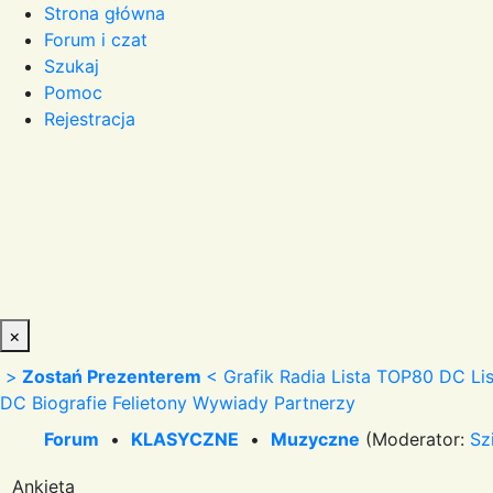
Strona główna
Forum i czat
Szukaj
Pomoc
Rejestracja
×
>
Zostań Prezenterem
<
Grafik Radia
Lista TOP80 DC
Li
DC
Biografie
Felietony
Wywiady
Partnerzy
Forum
•
KLASYCZNE
•
Muzyczne
(Moderator:
Sz
Ankieta