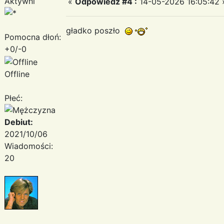
Aktywni
«
Odpowiedz #4 :
14-05-2026 16:05:42 
gładko poszło
Pomocna dłoń:
+0/-0
Offline
Płeć:
Debiut:
2021/10/06
Wiadomości:
20