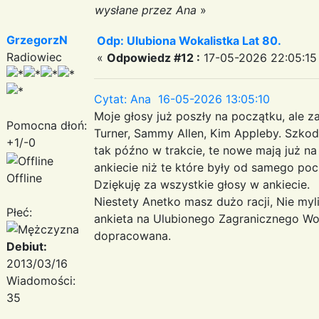
wysłane przez Ana
»
GrzegorzN
Odp: Ulubiona Wokalistka Lat 80.
Radiowiec
«
Odpowiedz #12 :
17-05-2026 22:05:15
Cytat: Ana 16-05-2026 13:05:10
Moje głosy już poszły na początku, ale z
Pomocna dłoń:
Turner, Sammy Allen, Kim Appleby. Szkod
+1/-0
tak późno w trakcie, te nowe mają już na
ankiecie niż te które były od samego po
Offline
Dziękuję za wszystkie głosy w ankiecie.
Niestety Anetko masz dużo racji, Nie myli s
Płeć:
ankieta na Ulubionego Zagranicznego Woka
dopracowana.
Debiut:
2013/03/16
Wiadomości:
35