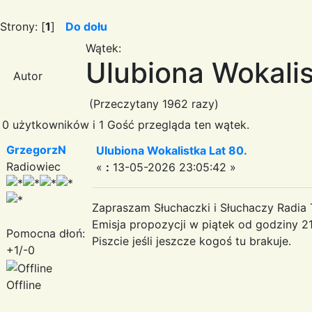
Strony: [
1
]
Do dołu
Wątek:
Ulubiona Wokalis
Autor
(Przeczytany 1962 razy)
0 użytkowników i 1 Gość przegląda ten wątek.
GrzegorzN
Ulubiona Wokalistka Lat 80.
Radiowiec
«
:
13-05-2026 23:05:42 »
Zapraszam Słuchaczki i Słuchaczy Radia 
Emisja propozycji w piątek od godziny 21
Pomocna dłoń:
Piszcie jeśli jeszcze kogoś tu brakuje.
+1/-0
Offline