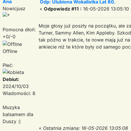
Ana
Odp: Ulubiona Wokalistka Lat 80.
Nowicjusz
«
Odpowiedz #11 :
16-05-2026 13:05:10 
Moje głosy już poszły na początku, ale z
Pomocna dłoń:
Turner, Sammy Allen, Kim Appleby. Szkod
+0/-0
tak późno w trakcie, te nowe mają już na
ankiecie niż te które były od samego po
Offline
Płeć:
Debiut:
2024/10/03
Wiadomości: 8
Muzyka
balsamem dla
Duszy :)
«
Ostatnia zmiana: 16-05-2026 13:05:08