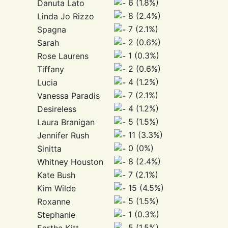
6 (1.8%)
Danuta Lato
8 (2.4%)
Linda Jo Rizzo
7 (2.1%)
Spagna
2 (0.6%)
Sarah
1 (0.3%)
Rose Laurens
2 (0.6%)
Tiffany
4 (1.2%)
Lucia
7 (2.1%)
Vanessa Paradis
4 (1.2%)
Desireless
5 (1.5%)
Laura Branigan
11 (3.3%)
Jennifer Rush
0 (0%)
Sinitta
8 (2.4%)
Whitney Houston
7 (2.1%)
Kate Bush
15 (4.5%)
Kim Wilde
5 (1.5%)
Roxanne
1 (0.3%)
Stephanie
5 (1.5%)
Eartha Kitt