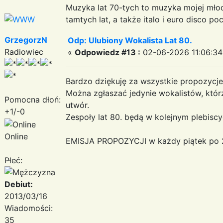
Muzyka lat 70-tych to muzyka mojej mło
tamtych lat, a także italo i euro disco po
GrzegorzN
Odp: Ulubiony Wokalista Lat 80.
Radiowiec
«
Odpowiedz #13 :
02-06-2026 11:06:34
Bardzo dziękuję za wszystkie propozycje
Można zgłaszać jedynie wokalistów, którz
Pomocna dłoń:
utwór.
+1/-0
Zespoły lat 80. będą w kolejnym plebiscy
Online
EMISJA PROPOZYCJI w każdy piątek po 2
Płeć:
Debiut:
2013/03/16
Wiadomości:
35