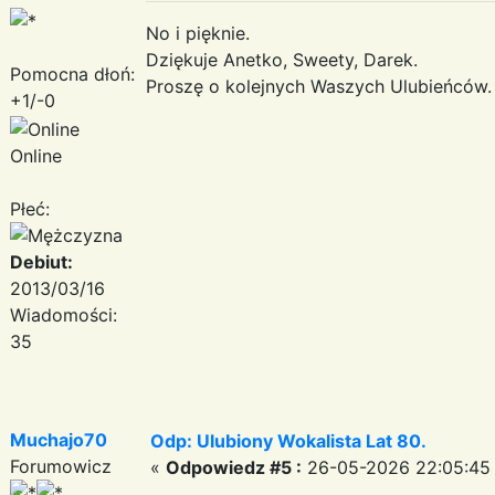
No i pięknie.
Dziękuje Anetko, Sweety, Darek.
Pomocna dłoń:
Proszę o kolejnych Waszych Ulubieńców.
+1/-0
Online
Płeć:
Debiut:
2013/03/16
Wiadomości:
35
Muchajo70
Odp: Ulubiony Wokalista Lat 80.
Forumowicz
«
Odpowiedz #5 :
26-05-2026 22:05:45