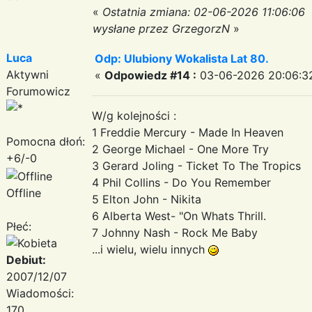
«
Ostatnia zmiana: 02-06-2026 11:06:06
wysłane przez GrzegorzN
»
Luca
Odp: Ulubiony Wokalista Lat 80.
Aktywni
«
Odpowiedz #14 :
03-06-2026 20:06:3
Forumowicz
W/g kolejności :
1 Freddie Mercury - Made In Heaven
Pomocna dłoń:
2 George Michael - One More Try
+6/-0
3 Gerard Joling - Ticket To The Tropics
4 Phil Collins - Do You Remember
Offline
5 Elton John - Nikita
6 Alberta West- "On Whats Thrill.
Płeć:
7 Johnny Nash - Rock Me Baby
...i wielu, wielu innych
Debiut:
2007/12/07
Wiadomości:
170