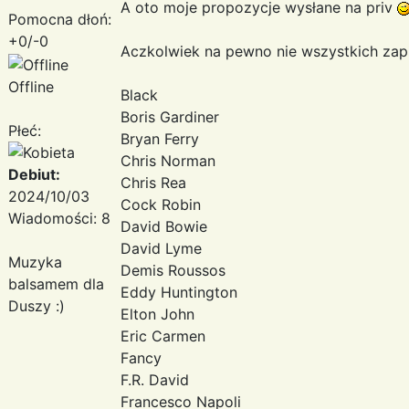
A oto moje propozycje wysłane na priv
Pomocna dłoń:
+0/-0
Aczkolwiek na pewno nie wszystkich za
Offline
Black
Boris Gardiner
Płeć:
Bryan Ferry
Chris Norman
Debiut:
Chris Rea
2024/10/03
Cock Robin
Wiadomości: 8
David Bowie
David Lyme
Muzyka
Demis Roussos
balsamem dla
Eddy Huntington
Duszy :)
Elton John
Eric Carmen
Fancy
F.R. David
Francesco Napoli