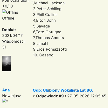
Pomocna dłoń:
1,Michael Jackson
+0/-0
2,Peter Schiling
3,Phill Collins
Offline
4,Elton John
5,Savage
Debiut:
6,Toto Cotugno
2021/04/17
7,Thomas Anders
Wiadomości:
8,Limahl
31
9,Eros Romazzotti
10. Gazebo
Ana
Odp: Ulubiony Wokalista Lat 80.
Nowicjusz
«
Odpowiedz #9 :
27-05-2026 12:05:45 