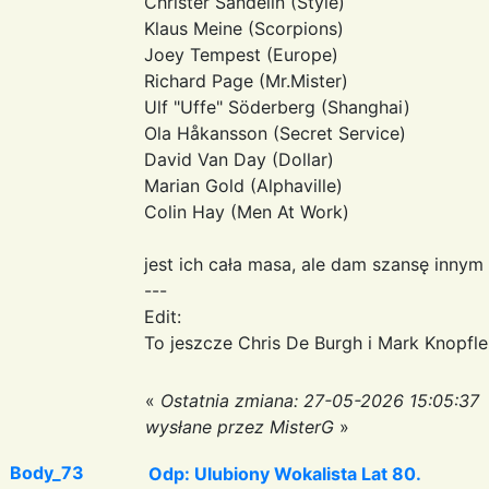
Christer Sandelin (Style)
Klaus Meine (Scorpions)
Joey Tempest (Europe)
Richard Page (Mr.Mister)
Ulf "Uffe" Söderberg (Shanghai)
Ola Håkansson (Secret Service)
David Van Day (Dollar)
Marian Gold (Alphaville)
Colin Hay (Men At Work)
jest ich cała masa, ale dam szansę innym
---
Edit:
To jeszcze Chris De Burgh i Mark Knopfler
«
Ostatnia zmiana: 27-05-2026 15:05:37
wysłane przez MisterG
»
Body_73
Odp: Ulubiony Wokalista Lat 80.