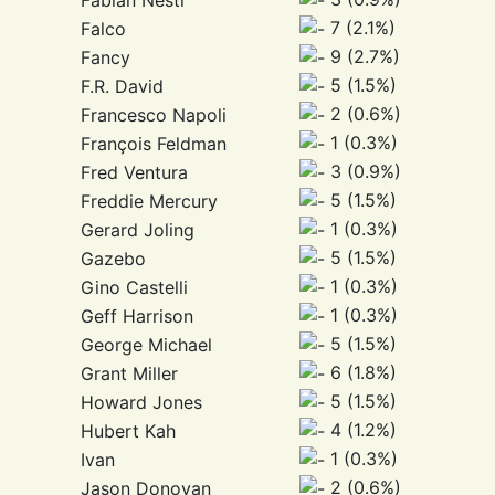
7 (2.1%)
Falco
9 (2.7%)
Fancy
5 (1.5%)
F.R. David
2 (0.6%)
Francesco Napoli
1 (0.3%)
François Feldman
3 (0.9%)
Fred Ventura
5 (1.5%)
Freddie Mercury
1 (0.3%)
Gerard Joling
5 (1.5%)
Gazebo
1 (0.3%)
Gino Castelli
1 (0.3%)
Geff Harrison
5 (1.5%)
George Michael
6 (1.8%)
Grant Miller
5 (1.5%)
Howard Jones
4 (1.2%)
Hubert Kah
1 (0.3%)
Ivan
2 (0.6%)
Jason Donovan