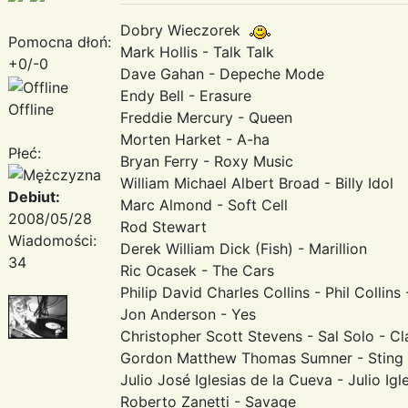
Dobry Wieczorek
Pomocna dłoń:
Mark Hollis - Talk Talk
+0/-0
Dave Gahan - Depeche Mode
Endy Bell - Erasure
Offline
Freddie Mercury - Queen
Morten Harket - A-ha
Płeć:
Bryan Ferry - Roxy Music
William Michael Albert Broad - Billy Idol
Debiut:
Marc Almond - Soft Cell
2008/05/28
Rod Stewart
Wiadomości:
Derek William Dick (Fish) - Marillion
34
Ric Ocasek - The Cars
Philip David Charles Collins - Phil Collins
Jon Anderson - Yes
Christopher Scott Stevens - Sal Solo - C
Gordon Matthew Thomas Sumner - Sting -
Julio José Iglesias de la Cueva - Julio Igl
Roberto Zanetti - Savage