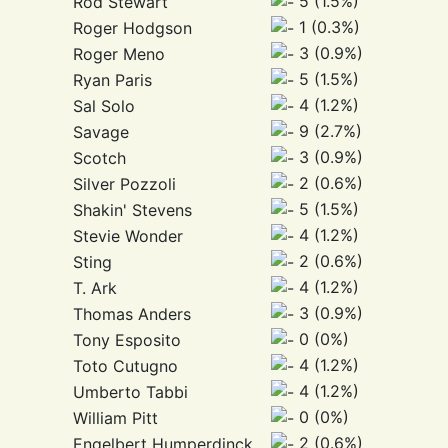
5 (1.5%)
Rod Stewart
1 (0.3%)
Roger Hodgson
3 (0.9%)
Roger Meno
5 (1.5%)
Ryan Paris
4 (1.2%)
Sal Solo
9 (2.7%)
Savage
3 (0.9%)
Scotch
2 (0.6%)
Silver Pozzoli
5 (1.5%)
Shakin' Stevens
4 (1.2%)
Stevie Wonder
2 (0.6%)
Sting
4 (1.2%)
T. Ark
3 (0.9%)
Thomas Anders
0 (0%)
Tony Esposito
4 (1.2%)
Toto Cutugno
4 (1.2%)
Umberto Tabbi
0 (0%)
William Pitt
2 (0.6%)
Engelbert Humperdinck