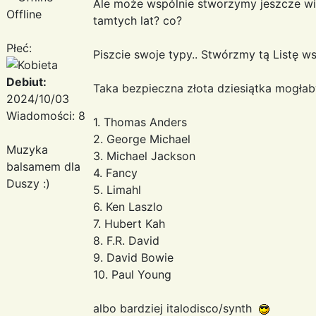
Ale może wspólnie stworzymy jeszcze wię
Offline
tamtych lat? co?
Płeć:
Piszcie swoje typy.. Stwórzmy tą Listę w
Debiut:
Taka bezpieczna złota dziesiątka mogłab
2024/10/03
Wiadomości: 8
1. Thomas Anders
2. George Michael
Muzyka
3. Michael Jackson
balsamem dla
4. Fancy
Duszy :)
5. Limahl
6. Ken Laszlo
7. Hubert Kah
8. F.R. David
9. David Bowie
10. Paul Young
albo bardziej italodisco/synth