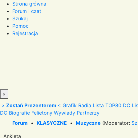
Strona główna
Forum i czat
Szukaj
Pomoc
Rejestracja
×
>
Zostań Prezenterem
<
Grafik Radia
Lista TOP80 DC
Li
DC
Biografie
Felietony
Wywiady
Partnerzy
Forum
•
KLASYCZNE
•
Muzyczne
(Moderator:
Sz
Ankieta