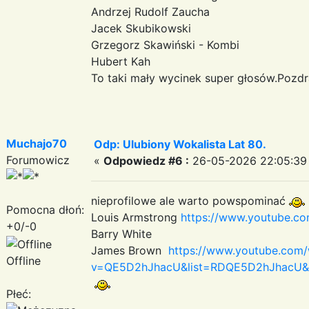
Andrzej Rudolf Zaucha
Jacek Skubikowski
Grzegorz Skawiński - Kombi
Hubert Kah
To taki mały wycinek super głosów.Poz
Muchajo70
Odp: Ulubiony Wokalista Lat 80.
Forumowicz
«
Odpowiedz #6 :
26-05-2026 22:05:39
nieprofilowe ale warto powspominać
Pomocna dłoń:
Louis Armstrong
https://www.youtube.c
+0/-0
Barry White
James Brown
https://www.youtube.com
Offline
v=QE5D2hJhacU&list=RDQE5D2hJhacU&s
Płeć: