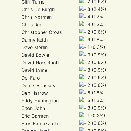
2 (0.6%)
Cliff Turner
8 (2.4%)
Chris De Burgh
4 (1.2%)
Chris Norman
4 (1.2%)
Chris Rea
2 (0.6%)
Christopher Cross
6 (1.8%)
Danny Keith
1 (0.3%)
Dave Merlin
3 (0.9%)
David Bowie
2 (0.6%)
David Hasselhoff
3 (0.9%)
David Lyme
2 (0.6%)
Del Faro
2 (0.6%)
Demis Roussos
6 (1.8%)
Den Harrow
5 (1.5%)
Eddy Huntington
3 (0.9%)
Elton John
1 (0.3%)
Eric Carmen
2 (0.6%)
Eros Ramazzotti
3 (0.9%)
Fabian Nesti