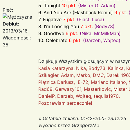
5.
Tonight
10 pkt.
(Mister G, Adam)
Płeć:
6.
And You Are (Flashback Remix)
9 pkt.
7.
Fugative
7 pkt.
(Piast, Luca)
Debiut:
8.
I'm Loosing You
7 pkt.
(Body73)
2013/03/16
9.
Goodbye
6 pkt.
(Nika, Mr.MilkMan)
Wiadomości:
10.
Celebrate
6 pkt.
(Darzeb, Wojteq)
35
Dziękuję Wszystkim głosującym w naszym
Kasia Katarzyna, Nika, Body73, Kalinka, Kr
Szikagier, Adam, Marko, DMC, Darek 1967,
Piątnica Dariusz, E-72, Mariano Italiano
Rad69, Gerwazy101, Masterkovic, Mister G,
DanielP, Darzeb, Wojteq, tequila1970.
Pozdrawiam serdecznie!
«
Ostatnia zmiana: 01-12-2025 23:12:25
wysłane przez GrzegorzN
»