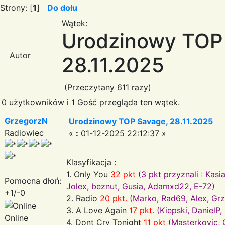
Strony: [
1
]
Do dołu
Wątek:
Urodzinowy TOP
Autor
28.11.2025
(Przeczytany 611 razy)
0 użytkowników i 1 Gość przegląda ten wątek.
GrzegorzN
Urodzinowy TOP Savage, 28.11.2025
Radiowiec
«
:
01-12-2025 22:12:37 »
Klasyfikacja :
1. Only You
32 pkt
(3 pkt przyznali : Kas
Pomocna dłoń:
Jolex, beznut, Gusia, Adamxd22, E-72)
+1/-0
2. Radio
20 pkt.
(Marko, Rad69, Alex, Gr
3. A Love Again
17 pkt.
(Kiepski, DanielP
Online
4. Dont Cry Tonight
11 pkt
(Masterkovic,