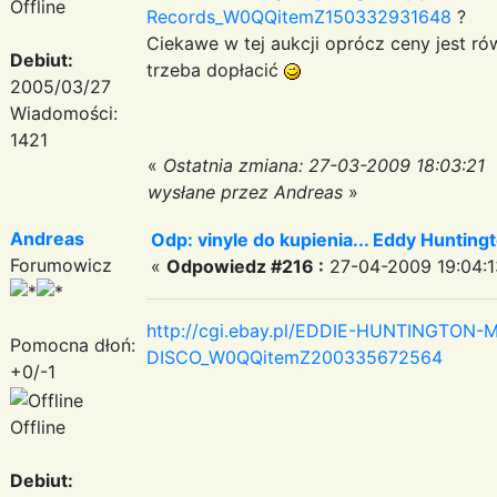
Offline
Records_W0QQitemZ150332931648
?
Ciekawe w tej aukcji oprócz ceny jest rów
Debiut:
trzeba dopłacić
2005/03/27
Wiadomości:
1421
«
Ostatnia zmiana: 27-03-2009 18:03:21
wysłane przez Andreas
»
Andreas
Odp: vinyle do kupienia... Eddy Hunting
Forumowicz
«
Odpowiedz #216 :
27-04-2009 19:04:1
http://cgi.ebay.pl/EDDIE-HUNTINGTON-
Pomocna dłoń:
DISCO_W0QQitemZ200335672564
+0/-1
Offline
Debiut: