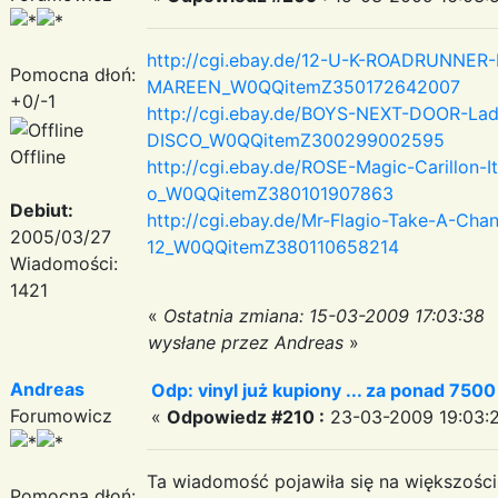
http://cgi.ebay.de/12-U-K-ROADRUNNER
Pomocna dłoń:
MAREEN_W0QQitemZ350172642007
+0/-1
http://cgi.ebay.de/BOYS-NEXT-DOOR-Lad
DISCO_W0QQitemZ300299002595
Offline
http://cgi.ebay.de/ROSE-Magic-Carillon-
o_W0QQitemZ380101907863
Debiut:
http://cgi.ebay.de/Mr-Flagio-Take-A-C
2005/03/27
12_W0QQitemZ380110658214
Wiadomości:
1421
«
Ostatnia zmiana: 15-03-2009 17:03:38
wysłane przez Andreas
»
Andreas
Odp: vinyl już kupiony ... za ponad 750
Forumowicz
«
Odpowiedz #210 :
23-03-2009 19:03:2
Ta wiadomość pojawiła się na większości i
Pomocna dłoń: