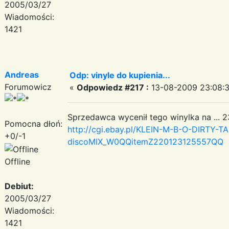
2005/03/27
Wiadomości:
1421
Andreas
Odp: vinyle do kupienia...
Forumowicz
«
Odpowiedz #217 :
13-08-2009 23:08:3
Sprzedawca wycenił tego winylka na ...
Pomocna dłoń:
http://cgi.ebay.pl/KLEIN-M-B-O-DIRTY-T
+0/-1
discoMIX_W0QQitemZ220123125557QQ
Offline
Debiut:
2005/03/27
Wiadomości:
1421