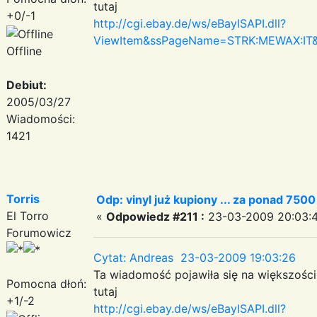
tutaj
+0/-1
http://cgi.ebay.de/ws/eBayISAPI.dll?
ViewItem&ssPageName=STRK:MEWAX:IT
Offline
Debiut:
2005/03/27
Wiadomości:
1421
Torris
Odp: vinyl już kupiony ... za ponad 750
El Torro
«
Odpowiedz #211 :
23-03-2009 20:03:4
Forumowicz
Cytat: Andreas 23-03-2009 19:03:26
Ta wiadomość pojawiła się na większości i
Pomocna dłoń:
tutaj
+1/-2
http://cgi.ebay.de/ws/eBayISAPI.dll?