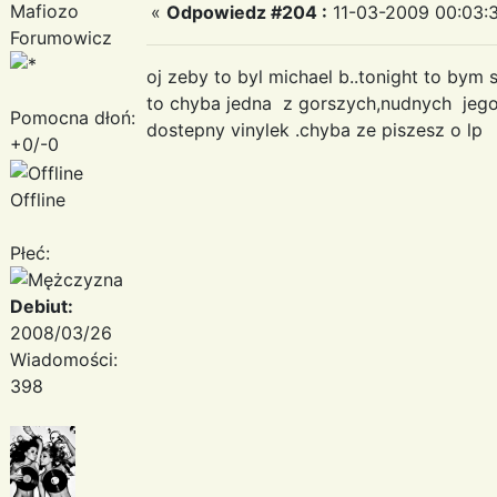
Mafiozo
«
Odpowiedz #204 :
11-03-2009 00:03:
Forumowicz
oj zeby to byl michael b..tonight to bym s
to chyba jedna z gorszych,nudnych jego
Pomocna dłoń:
dostepny vinylek .chyba ze piszesz o lp
+0/-0
Offline
Płeć:
Debiut:
2008/03/26
Wiadomości:
398