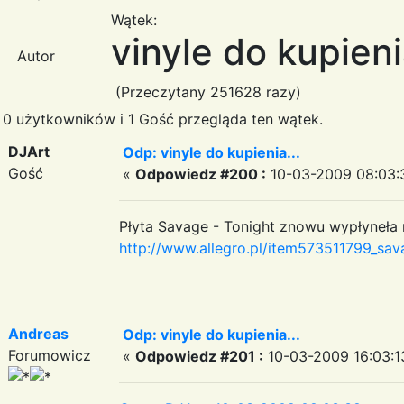
Wątek:
vinyle do kupienia
Autor
(Przeczytany 251628 razy)
0 użytkowników i 1 Gość przegląda ten wątek.
DJArt
Odp: vinyle do kupienia...
Gość
«
Odpowiedz #200 :
10-03-2009 08:03:
Płyta Savage - Tonight znowu wypłyneła na
http://www.allegro.pl/item573511799_sava
Andreas
Odp: vinyle do kupienia...
Forumowicz
«
Odpowiedz #201 :
10-03-2009 16:03:1