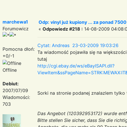
marchewa1
Odp: vinyl już kupiony ... za ponad 750
Forumowicz
«
Odpowiedz #218 :
14-08-2009 04:08:0
Cytat: Andreas 23-03-2009 19:03:26
Pomocna dłoń:
Ta wiadomość pojawiła się na większości i
+0/-1
tutaj
http://cgi.ebay.de/ws/eBayISAPI.dll?
Offline
ViewItem&ssPageName=STRK:MEWAX:IT
Debiut:
2007/07/09
Sorki na stronie podanej znalazlem tylko t
Wiadomości:
703
Das Angebot (120392953172) wurde entfern
Bitte stellen Sie sicher, dass Sie die ric
Angebote, die vor mehr als 90 Tagen bee