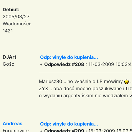
Debiut:
2005/03/27
Wiadomości:
1421
DJArt
Odp: vinyle do kupienia...
Gość
«
Odpowiedz #208 :
11-03-2009 10:03:4
Mariusz80 .. no właśnie o LP mówimy
.
ZYX .. oba dość mocno poszukiwane i trzym
o wydaniu argentyńskim nie wiedziałem 
Andreas
Odp: vinyle do kupienia...
Forumowicz
«
Odpowiedz #209 :
15-03-2009 16:03: