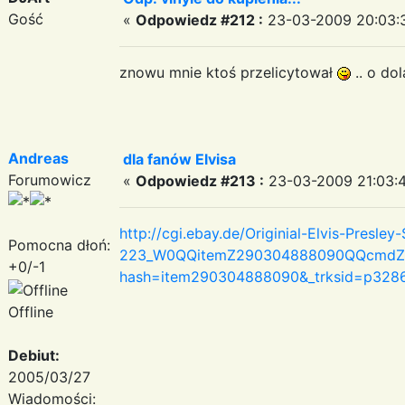
Gość
«
Odpowiedz #212 :
23-03-2009 20:03:
znowu mnie ktoś przelicytował
.. o do
Andreas
dla fanów Elvisa
Forumowicz
«
Odpowiedz #213 :
23-03-2009 21:03:4
http://cgi.ebay.de/Originial-Elvis-Pres
Pomocna dłoń:
223_W0QQitemZ290304888090QQcmdZVi
+0/-1
hash=item290304888090&_trksid=p328
Offline
Debiut:
2005/03/27
Wiadomości: