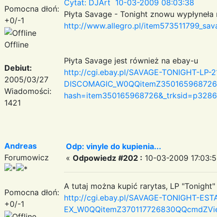
Cytat: DJArt 10-03-2009 08:03:38
Pomocna dłoń:
Płyta Savage - Tonight znowu wypłyneła na
+0/-1
http://www.allegro.pl/item573511799_sava
Offline
Płyta Savage jest również na ebay-u
Debiut:
http://cgi.ebay.pl/SAVAGE-TONIGHT-LP
2005/03/27
DISCOMAGIC_W0QQitemZ350165968726QQc
Wiadomości:
hash=item350165968726&_trksid=p3286
1421
Andreas
Odp: vinyle do kupienia...
Forumowicz
«
Odpowiedz #202 :
10-03-2009 17:03:5
A tutaj można kupić rarytas, LP "Tonight"
Pomocna dłoń:
http://cgi.ebay.pl/SAVAGE-TONIGHT-ES
+0/-1
EX_W0QQitemZ370117726830QQcmdZView