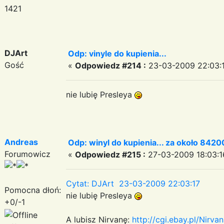
1421
DJArt
Odp: vinyle do kupienia...
Gość
«
Odpowiedz #214 :
23-03-2009 22:03:1
nie lubię Presleya
Andreas
Odp: winyl do kupienia... za około 84200
Forumowicz
«
Odpowiedz #215 :
27-03-2009 18:03:1
Cytat: DJArt 23-03-2009 22:03:17
Pomocna dłoń:
nie lubię Presleya
+0/-1
A lubisz Nirvanę:
http://cgi.ebay.pl/Nirv