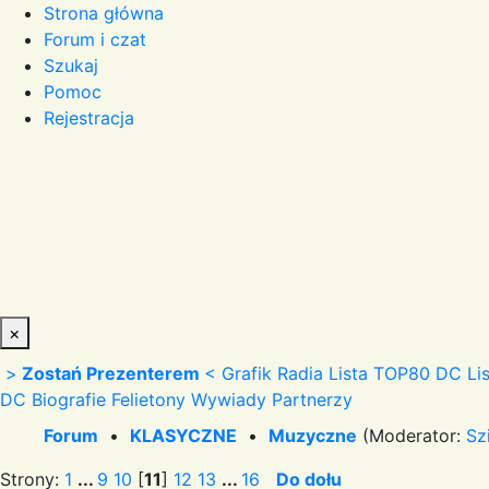
Strona główna
Forum i czat
Szukaj
Pomoc
Rejestracja
×
>
Zostań Prezenterem
<
Grafik Radia
Lista TOP80 DC
Li
DC
Biografie
Felietony
Wywiady
Partnerzy
Forum
•
KLASYCZNE
•
Muzyczne
(Moderator:
Sz
Strony:
1
...
9
10
[
11
]
12
13
...
16
Do dołu