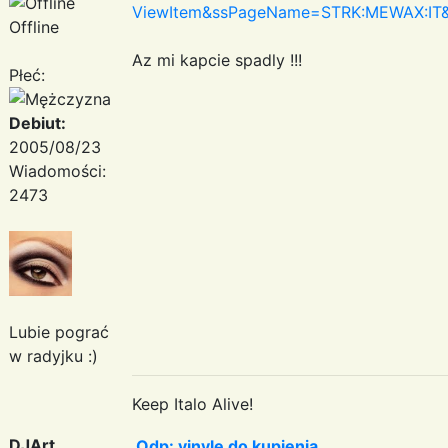
ViewItem&ssPageName=STRK:MEWAX:IT
Offline
Az mi kapcie spadly !!!
Płeć:
Debiut:
2005/08/23
Wiadomości:
2473
Lubie pograć
w radyjku :)
Keep Italo Alive!
DJArt
Odp: vinyle do kupienia...