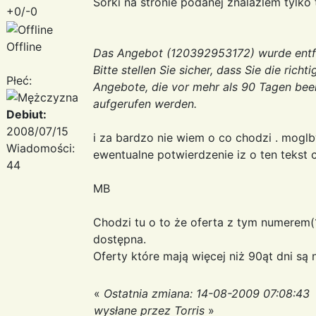
Sorki na stronie podanej znalazlem tylko t
+0/-0
Offline
Das Angebot (120392953172) wurde entfern
Bitte stellen Sie sicher, dass Sie die ric
Płeć:
Angebote, die vor mehr als 90 Tagen bee
aufgerufen werden.
Debiut:
2008/07/15
i za bardzo nie wiem o co chodzi . mogl
Wiadomości:
ewentualne potwierdzenie iz o ten tekst 
44
MB
Chodzi tu o to że oferta z tym numerem(1
dostępna.
Oferty które mają więcej niż 90ąt dni są 
«
Ostatnia zmiana: 14-08-2009 07:08:43
wysłane przez Torris
»