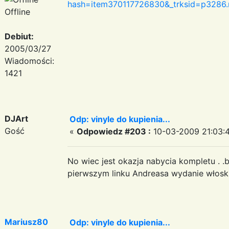
hash=item370117726830&_trksid=p3286.
Offline
Debiut:
2005/03/27
Wiadomości:
1421
DJArt
Odp: vinyle do kupienia...
Gość
«
Odpowiedz #203 :
10-03-2009 21:03:
No wiec jest okazja nabycia kompletu . .
pierwszym linku Andreasa wydanie włoski
Mariusz80
Odp: vinyle do kupienia...