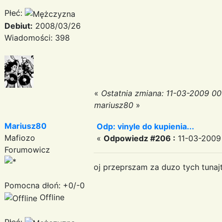
Płeć:
Debiut:
2008/03/26
Wiadomości: 398
«
Ostatnia zmiana: 11-03-2009 00
mariusz80
»
Mariusz80
Odp: vinyle do kupienia...
Mafiozo
«
Odpowiedz #206 :
11-03-2009 
Forumowicz
oj przeprszam za duzo tych tunajt
Pomocna dłoń: +0/-0
Offline