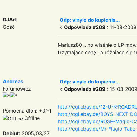
DJArt
Odp: vinyle do kupienia...
Gość
«
Odpowiedz #208 :
11-03-2009 
Mariusz80 .. no właśnie o LP mó
trzymające cenę . a różniące się 
Andreas
Odp: vinyle do kupienia...
Forumowicz
«
Odpowiedz #209 :
15-03-2009 
http://cgi.ebay.de/12-U-K-RO
Pomocna dłoń: +0/-1
http://cgi.ebay.de/BOYS-NEXT
Offline
http://cgi.ebay.de/ROSE-Magic-
http://cgi.ebay.de/Mr-Flagio-
Debiut:
2005/03/27