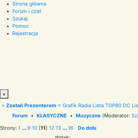
Strona główna
Forum i czat
Szukaj
Pomoc
Rejestracja
×
>
Zostań Prezenterem
<
Grafik Radia
Lista TOP80 DC
Li
Forum
•
KLASYCZNE
•
Muzyczne
(Moderator:
Sz
Strony:
1
...
9
10
[
11
]
12
13
...
16
Do dołu
Wątek: