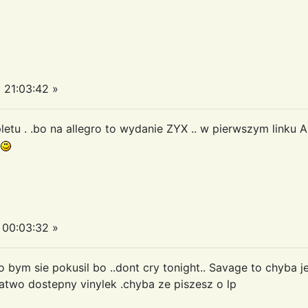
21:03:42 »
letu . .bo na allegro to wydanie ZYX .. w pierwszym linku
i
00:03:32 »
 to bym sie pokusil bo ..dont cry tonight.. Savage to chyb
atwo dostepny vinylek .chyba ze piszesz o lp