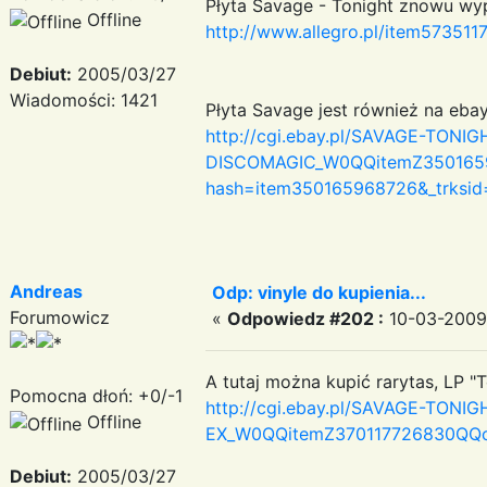
Płyta Savage - Tonight znowu wypł
Offline
http://www.allegro.pl/item5735117
Debiut:
2005/03/27
Wiadomości: 1421
Płyta Savage jest również na eba
http://cgi.ebay.pl/SAVAGE-TON
DISCOMAGIC_W0QQitemZ35016596
hash=item350165968726&_trksi
Andreas
Odp: vinyle do kupienia...
Forumowicz
«
Odpowiedz #202 :
10-03-2009 
A tutaj można kupić rarytas, LP "T
Pomocna dłoń: +0/-1
http://cgi.ebay.pl/SAVAGE-TON
Offline
EX_W0QQitemZ370117726830QQcm
Debiut:
2005/03/27