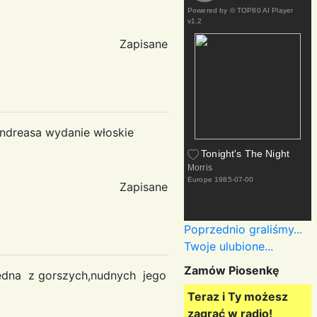
Powered by
© TOP80 AI Player
v1.2
Zapisane
 Andreasa wydanie włoskie
Tonight's The Night
Morris
Europe
1985-07-00
Zapisane
Poprzednio graliśmy...
Twoje ulubione...
Zamów Piosenkę
a jedna z gorszych,nudnych jego
Teraz i Ty możesz
zagrać w radio!