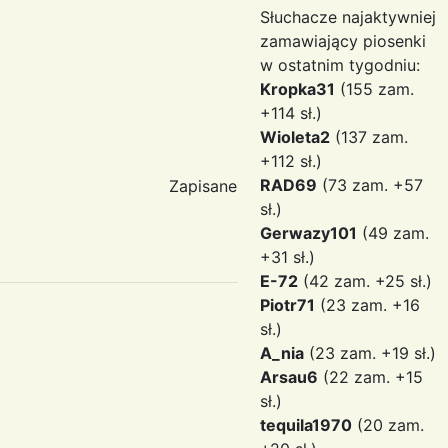
Słuchacze najaktywniej
zamawiający piosenki
w ostatnim tygodniu:
Kropka31
(155 zam.
+114 sł.)
Wioleta2
(137 zam.
+112 sł.)
RAD69
(73 zam. +57
Zapisane
sł.)
Gerwazy101
(49 zam.
+31 sł.)
E-72
(42 zam. +25 sł.)
Piotr71
(23 zam. +16
sł.)
A_nia
(23 zam. +19 sł.)
Arsau6
(22 zam. +15
sł.)
tequila1970
(20 zam.