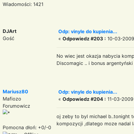
Wiadomości: 1421
DJArt
Odp: vinyle do kupienia...
Gość
«
Odpowiedz #203 :
10-03-2009 
No wiec jest okazja nabycia komp
Discomagic .. i bonus argentyńsk
Mariusz80
Odp: vinyle do kupienia...
Mafiozo
«
Odpowiedz #204 :
11-03-2009 
Forumowicz
oj zeby to byl michael b..tonight
kompozycji ,dlatego moze nadal l
Pomocna dłoń: +0/-0