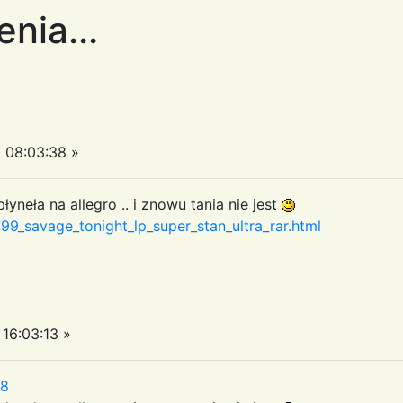
enia...
 08:03:38 »
yneła na allegro .. i znowu tania nie jest
99_savage_tonight_lp_super_stan_ultra_rar.html
16:03:13 »
38