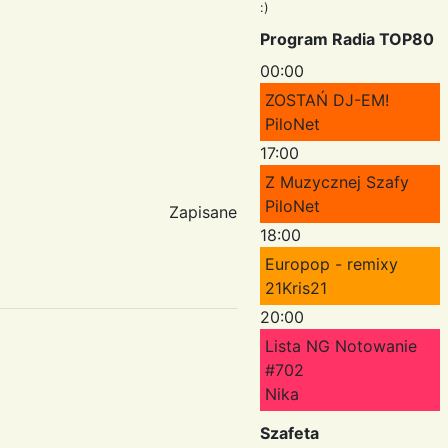
:)
Program Radia TOP80
00:00
ZOSTAŃ DJ-EM!
PiloNet
17:00
Z Muzycznej Szafy
PiloNet
Zapisane
18:00
Europop - remixy
21Kris21
20:00
Lista NG Notowanie
#702
Nika
Szafeta