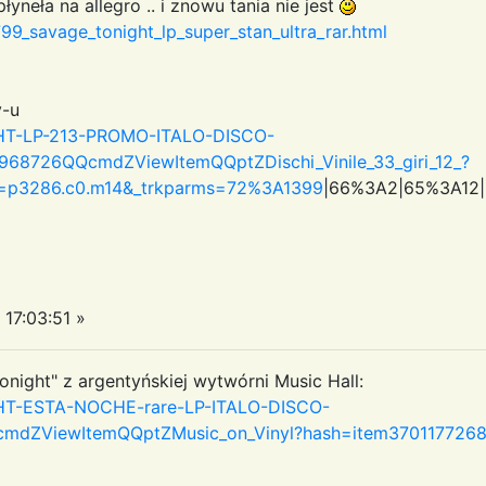
yneła na allegro .. i znowu tania nie jest
99_savage_tonight_lp_super_stan_ultra_rar.html
y-u
IGHT-LP-213-PROMO-ITALO-DISCO-
8726QQcmdZViewItemQQptZDischi_Vinile_33_giri_12_?
d=p3286.c0.m14&_trkparms=72%3A1399
|66%3A2|65%3A12
17:03:51 »
onight" z argentyńskiej wytwórni Music Hall:
IGHT-ESTA-NOCHE-rare-LP-ITALO-DISCO-
dZViewItemQQptZMusic_on_Vinyl?hash=item37011772683