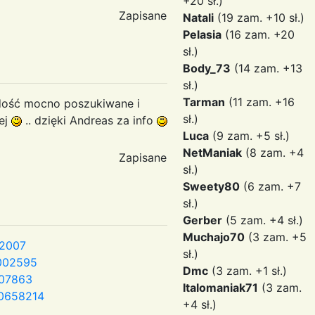
+20 sł.)
Zapisane
Natali
(19 zam. +10 sł.)
Pelasia
(16 zam. +20
sł.)
Body_73
(14 zam. +13
sł.)
Tarman
(11 zam. +16
 dość mocno poszukiwane i
sł.)
iej
.. dzięki Andreas za info
Luca
(9 zam. +5 sł.)
NetManiak
(8 zam. +4
Zapisane
sł.)
Sweety80
(6 zam. +7
sł.)
Gerber
(5 zam. +4 sł.)
Muchajo70
(3 zam. +5
42007
sł.)
002595
Dmc
(3 zam. +1 sł.)
907863
Italomaniak71
(3 zam.
10658214
+4 sł.)