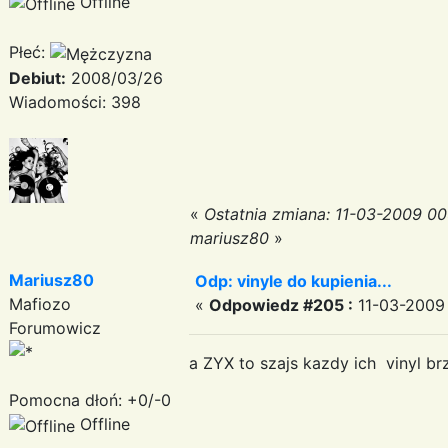
Offline
Płeć:
Debiut:
2008/03/26
Wiadomości: 398
«
Ostatnia zmiana: 11-03-2009 00
mariusz80
»
Mariusz80
Odp: vinyle do kupienia...
Mafiozo
«
Odpowiedz #205 :
11-03-2009 
Forumowicz
a ZYX to szajs kazdy ich vinyl br
Pomocna dłoń: +0/-0
Offline