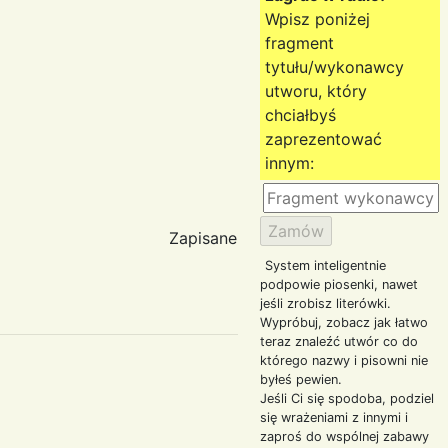
Wpisz poniżej
fragment
tytułu/wykonawcy
utworu, który
chciałbyś
zaprezentować
innym:
Zapisane
System inteligentnie
podpowie piosenki, nawet
jeśli zrobisz literówki.
Wypróbuj, zobacz jak łatwo
teraz znaleźć utwór co do
którego nazwy i pisowni nie
byłeś pewien.
Jeśli Ci się spodoba, podziel
się wrażeniami z innymi i
zaproś do wspólnej zabawy