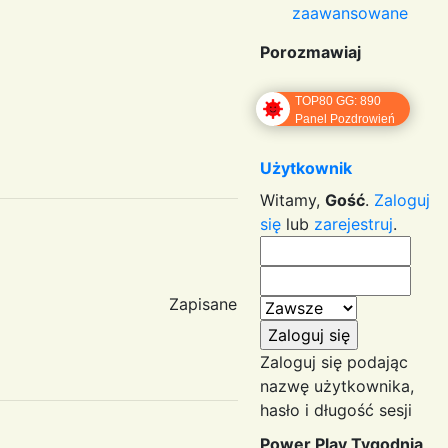
zaawansowane
Porozmawiaj
TOP80 GG: 890
Panel Pozdrowień
Użytkownik
Witamy,
Gość
.
Zaloguj
się
lub
zarejestruj
.
Zapisane
Zaloguj się podając
nazwę użytkownika,
hasło i długość sesji
Power Play Tygodnia