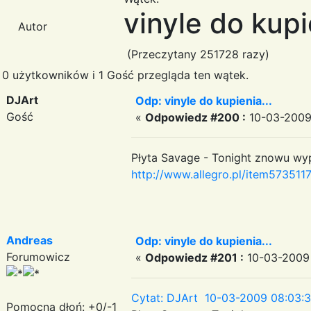
vinyle do kupi
Autor
(Przeczytany 251728 razy)
0 użytkowników i 1 Gość przegląda ten wątek.
DJArt
Odp: vinyle do kupienia...
Gość
«
Odpowiedz #200 :
10-03-2009
Płyta Savage - Tonight znowu wypł
http://www.allegro.pl/item5735117
Andreas
Odp: vinyle do kupienia...
Forumowicz
«
Odpowiedz #201 :
10-03-2009 
Cytat: DJArt 10-03-2009 08:03:
Pomocna dłoń: +0/-1