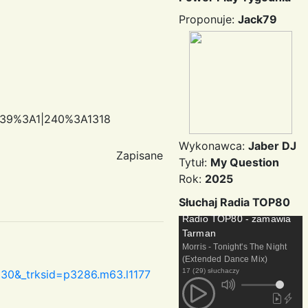
Proponuje:
Jack79
|39%3A1|240%3A1318
Wykonawca:
Jaber DJ
Zapisane
Tytuł:
My Question
Rok:
2025
Słuchaj Radia TOP80
Radio TOP80 - zamawia
Tarman
Morris - Tonight's The Night
(Extended Dance Mix)
17 (29) słuchaczy
0&_trksid=p3286.m63.l1177