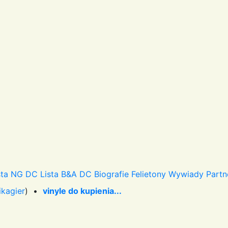
sta NG DC
Lista B&A DC
Biografie
Felietony
Wywiady
Partn
ikagier
) •
vinyle do kupienia...