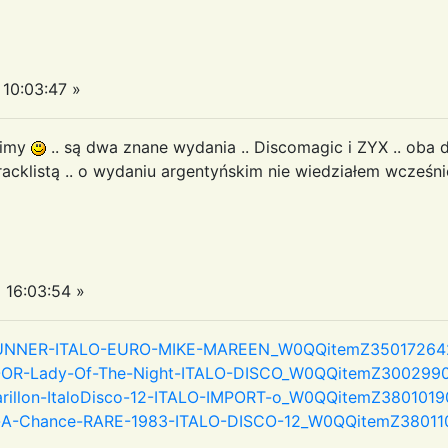
10:03:47 »
wimy
.. są dwa znane wydania .. Discomagic i ZYX .. oba
tracklistą .. o wydaniu argentyńskim nie wiedziałem wcześn
16:03:54 »
ADRUNNER-ITALO-EURO-MIKE-MAREEN_W0QQitemZ3501726
-DOOR-Lady-Of-The-Night-ITALO-DISCO_W0QQitemZ300299
Carillon-ItaloDisco-12-ITALO-IMPORT-o_W0QQitemZ380101
Take-A-Chance-RARE-1983-ITALO-DISCO-12_W0QQitemZ3801