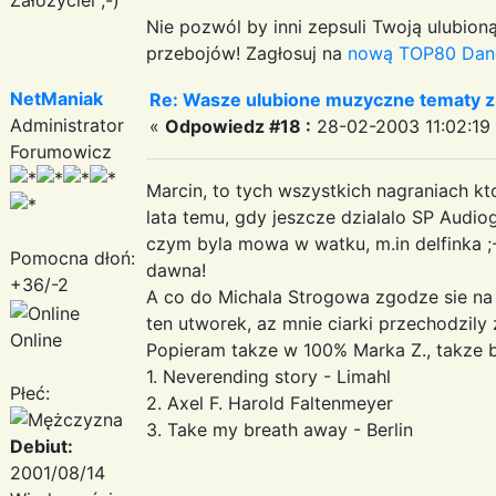
Nie pozwól by inni zepsuli Twoją ulubioną
przebojów! Zagłosuj na
nową TOP80 Dan
NetManiak
Re: Wasze ulubione muzyczne tematy z 
Administrator
«
Odpowiedz #18 :
28-02-2003 11:02:19
Forumowicz
Marcin, to tych wszystkich nagraniach kt
lata temu, gdy jeszcze dzialalo SP Audi
czym byla mowa w watku, m.in delfinka ;
Pomocna dłoń:
dawna!
+36/-2
A co do Michala Strogowa zgodze sie na 
ten utworek, az mnie ciarki przechodzily
Online
Popieram takze w 100% Marka Z., takze b
1. Neverending story - Limahl
Płeć:
2. Axel F. Harold Faltenmeyer
3. Take my breath away - Berlin
Debiut:
2001/08/14