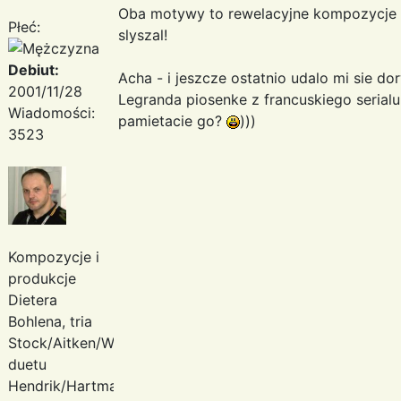
Oba motywy to rewelacyjne kompozycje 
Płeć:
slyszal!
Debiut:
Acha - i jeszcze ostatnio udalo mi sie
2001/11/28
Legranda piosenke z francuskiego serial
Wiadomości:
pamietacie go?
)))
3523
Kompozycje i
produkcje
Dietera
Bohlena, tria
Stock/Aitken/Waterman,
duetu
Hendrik/Hartmann