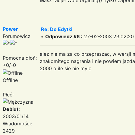
Masz racje! Wole orginal:))) Tylko zapomn
Power
Re: Do Edytki
Forumowicz
«
Odpowiedz #6 :
27-02-2003 23:02:20
alez nie ma za co przepraszac, w wersji 
Pomocna dłoń:
znakomitego nagrania i nie powiem jazda j
+0/-0
2000 o ile sie nie myle
Offline
Płeć:
Debiut:
2003/01/14
Wiadomości:
2429