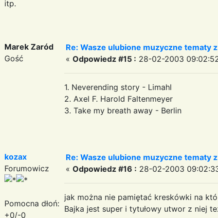
itp.
Marek Zaród
Re: Wasze ulubione muzyczne tematy z 
Gość
«
Odpowiedz #15 :
28-02-2003 09:02:52
1. Neverending story - Limahl
2. Axel F. Harold Faltenmeyer
3. Take my breath away - Berlin
kozax
Re: Wasze ulubione muzyczne tematy z 
Forumowicz
«
Odpowiedz #16 :
28-02-2003 09:02:3
jak można nie pamiętać kreskówki na któ
Pomocna dłoń:
Bajka jest super i tytułowy utwor z niej te
+0/-0