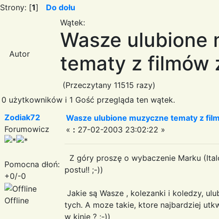
Strony: [
1
]
Do dołu
Wątek:
Wasze ulubione
Autor
tematy z filmów 
(Przeczytany 11515 razy)
0 użytkowników i 1 Gość przegląda ten wątek.
Zodiak72
Wasze ulubione muzyczne tematy z film
Forumowicz
«
:
27-02-2003 23:02:22 »
Z góry proszę o wybaczenie Marku (Italof
Pomocna dłoń:
postu!! ;-))
+0/-0
Jakie są Wasze , kolezanki i koledzy, ul
Offline
tych. A moze takie, ktore najbardziej utk
w kinie ? ;-))