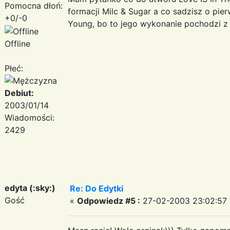
Pomocna dłoń:
formacji Milc & Sugar a co sadzisz o pi
+0/-0
Young, bo to jego wykonanie pochodzi z f
Offline
Płeć:
Debiut:
2003/01/14
Wiadomości:
2429
edyta (:sky:)
Re: Do Edytki
Gość
«
Odpowiedz #5 :
27-02-2003 23:02:57 