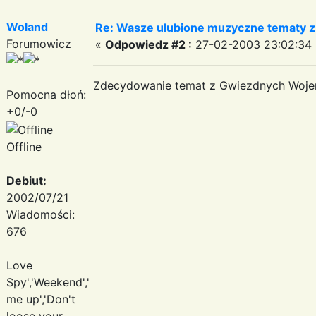
Woland
Re: Wasze ulubione muzyczne tematy z 
Forumowicz
«
Odpowiedz #2 :
27-02-2003 23:02:34 
Zdecydowanie temat z Gwiezdnych Woje
Pomocna dłoń:
+0/-0
Offline
Debiut:
2002/07/21
Wiadomości:
676
Love
Spy','Weekend','Take
me up','Don't
loose your