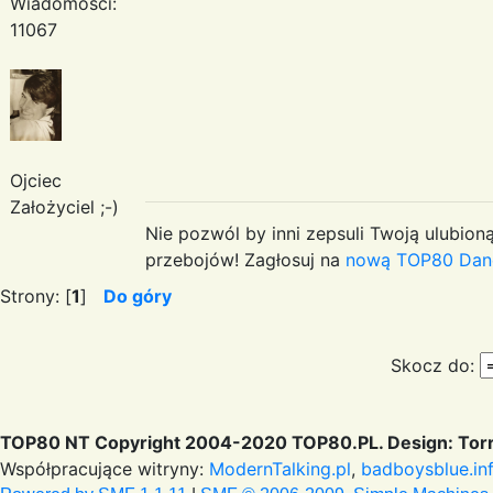
Wiadomości:
11067
Ojciec
Założyciel ;-)
Nie pozwól by inni zepsuli Twoją ulubioną
przebojów! Zagłosuj na
nową TOP80 Dan
Strony: [
1
]
Do góry
Skocz do:
TOP80 NT Copyright 2004-2020 TOP80.PL. Design: Torr
Współpracujące witryny:
ModernTalking.pl
,
badboysblue.in