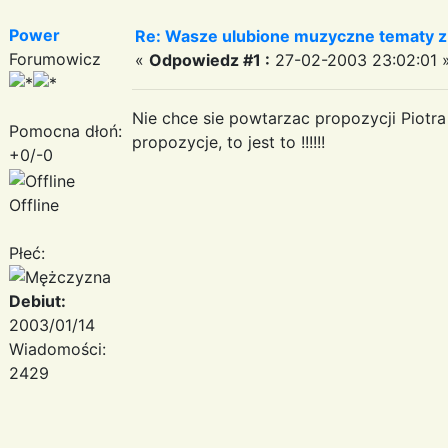
Power
Re: Wasze ulubione muzyczne tematy z 
Forumowicz
«
Odpowiedz #1 :
27-02-2003 23:02:01 
Nie chce sie powtarzac propozycji Piotr
Pomocna dłoń:
propozycje, to jest to !!!!!!
+0/-0
Offline
Płeć:
Debiut:
2003/01/14
Wiadomości:
2429