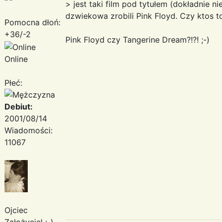
> jest taki film pod tytułem (dokładnie 
dzwiekowa zrobili Pink Floyd. Czy ktos t
Pomocna dłoń:
+36/-2
Pink Floyd czy Tangerine Dream?!?! ;-)
Online
Płeć:
Debiut:
2001/08/14
Wiadomości:
11067
Ojciec
Założyciel ;-)