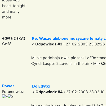
heart tonight'
and many
more
edyta (:sky:)
Re: Wasze ulubione muzyczne tematy z 
Gość
«
Odpowiedz #3 :
27-02-2003 23:02:26
Mi sie podobaja dwie piosenki z "Roztan
Cyndi Lauper 2.Love is in the air - Milk&
Power
Do Edytki
Forumowicz
«
Odpowiedz #4 :
27-02-2003 23:02:10 
Mam pytanko co do utworu Love IS In The