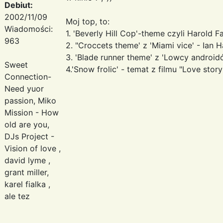
Debiut:
2002/11/09
Moj top, to:
Wiadomości:
1. 'Beverly Hill Cop'-theme czyli Harold F
963
2. "Croccets theme' z 'Miami vice' - Ian
3. 'Blade runner theme' z 'Lowcy android
Sweet
4.'Snow frolic' - temat z filmu "Love stor
Connection-
Need yuor
passion, Miko
Mission - How
old are you,
DJs Project -
Vision of love ,
david lyme ,
grant miller,
karel fialka ,
ale tez