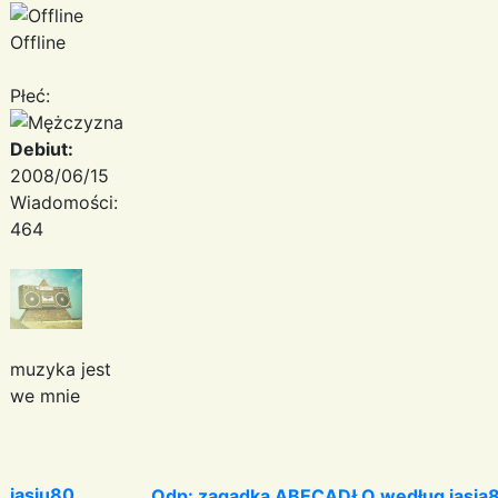
Offline
Płeć:
Debiut:
2008/06/15
Wiadomości:
464
muzyka jest
we mnie
jasiu80
Odp: zagadka ABECADŁO według jasia