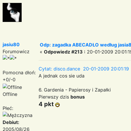
jasiu80
Odp: zagadka ABECADŁO według jasia
Forumowicz
«
Odpowiedz #213 :
20-01-2009 20:01:1
Cytat: disco.dance 20-01-2009 20:01:19
Pomocna dłoń:
A jednak cos sie uda
+0/-0
6. Gardenia - Papierosy i Zapałki
Offline
Pierwszy dzis
bonus
4 pkt
Płeć:
Debiut:
2005/08/26