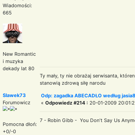
Wiadomości:
665
New Romantic
i muzyka
dekady lat 80
Ty mały, ty nie obrażaj serwisanta, któr
stanowią zdrową siłę narodu
Slawek73
Odp: zagadka ABECADŁO według jasia
Forumowicz
«
Odpowiedz #214 :
20-01-2009 20:01:2
7 - Robin Gibb - You Don't Say Us Anym
Pomocna dłoń:
+0/-0