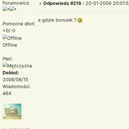
Forumowicz
«
Odpowiedz #216 :
20-01-2009 20:01:5
a gdzie bonusik ?
Pomocna dłoń:
+0/-0
Offline
Płeć:
Debiut:
2008/06/15
Wiadomości:
464