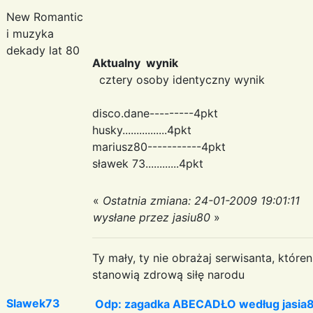
New Romantic
i muzyka
dekady lat 80
Aktualny wynik
cztery osoby identyczny wynik
disco.dane---------4pkt
husky................4pkt
mariusz80-----------4pkt
sławek 73............4pkt
«
Ostatnia zmiana: 24-01-2009 19:01:11
wysłane przez jasiu80
»
Ty mały, ty nie obrażaj serwisanta, któr
stanowią zdrową siłę narodu
Slawek73
Odp: zagadka ABECADŁO według jasia