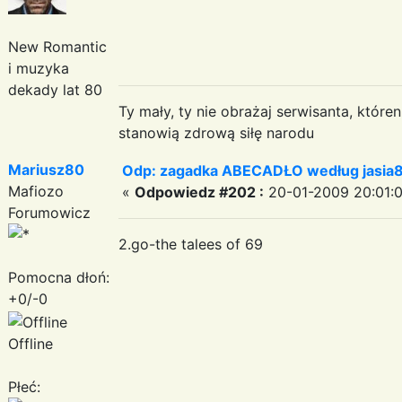
New Romantic
i muzyka
dekady lat 80
Ty mały, ty nie obrażaj serwisanta, któr
stanowią zdrową siłę narodu
Mariusz80
Odp: zagadka ABECADŁO według jasia
Mafiozo
«
Odpowiedz #202 :
20-01-2009 20:01:0
Forumowicz
2.go-the talees of 69
Pomocna dłoń:
+0/-0
Offline
Płeć: