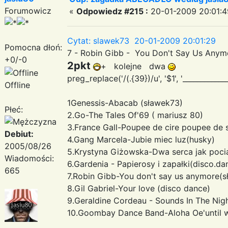
Forumowicz
«
Odpowiedz #215 :
20-01-2009 20:01:4
Cytat: slawek73 20-01-2009 20:01:29
Pomocna dłoń:
7 - Robin Gibb - You Don't Say Us Anym
+0/-0
2pkt
+ kolejne dwa
preg_replace('/(.{39})/u', '$1
', '___________
Offline
1Genessis-Abacab (sławek73)
Płeć:
2.Go-The Tales Of'69 ( mariusz 80)
3.France Gall-Poupee de cire poupee de 
Debiut:
4.Gang Marcela-Jubie miec luz(husky)
2005/08/26
5.Krystyna Giżowska-Dwa serca jak poci
Wiadomości:
6.Gardenia - Papierosy i zapałki(disco.
665
7.Robin Gibb-You don't say us anymore(
8.Gil Gabriel-Your love (disco dance)
9.Geraldine Cordeau - Sounds In The Nigh
10.Goombay Dance Band-Aloha Oe'until 