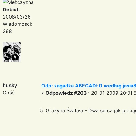
Debiut:
2008/03/26
Wiadomości:
398
husky
Odp: zagadka ABECADŁO według jasia
Gość
«
Odpowiedz #203 :
20-01-2009 20:01:
5. Grażyna Świtała - Dwa serca jak pocią