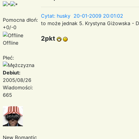
Cytat: husky 20-01-2009 20:01:02
Pomocna dłoń:
to może jednak 5. Krystyna Giżowska - 
+0/-0
2pkt
Offline
Płeć:
Debiut:
2005/08/26
Wiadomości:
665
New Romantic