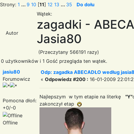
Strony:
1
...
9
10
[
11
]
12
13
...
35
Do dołu
Wątek:
zagadki - ABEC
Autor
Jasia80
(Przeczytany 566191 razy)
0 użytkowników i 1 Gość przegląda ten wątek.
jasiu80
Odp: zagadka ABECADŁO według jasia
Forumowicz
«
Odpowiedz #200 :
16-01-2009 22:01:2
Najlepszym w tym etapie na literkę
''Y''
Pomocna dłoń:
zakonczył etap
+0/-0
Offline