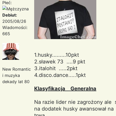
Płeć:
Debiut:
2005/08/26
Wiadomości:
665
1.husky.........10pkt
2.sławek 73 ....9 pkt
3.italohit .....2pkt
New Romantic
4.disco.dance.....1pkt
i muzyka
dekady lat 80
Klasyfikacja Generalna
Na razie lider nie zagrożony ale
na dodatek husky awansował na 
trwa