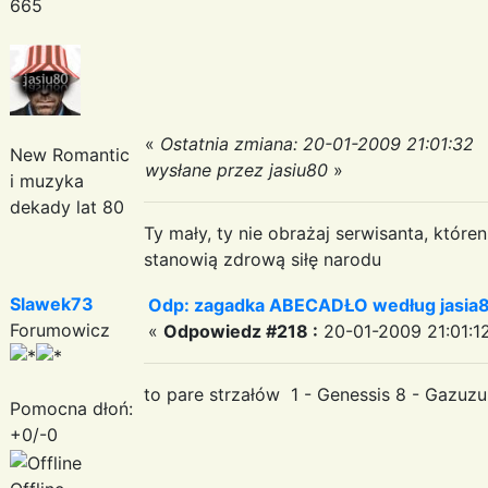
665
«
Ostatnia zmiana: 20-01-2009 21:01:32
New Romantic
wysłane przez jasiu80
»
i muzyka
dekady lat 80
Ty mały, ty nie obrażaj serwisanta, któr
stanowią zdrową siłę narodu
Slawek73
Odp: zagadka ABECADŁO według jasia
Forumowicz
«
Odpowiedz #218 :
20-01-2009 21:01:1
to pare strzałów 1 - Genessis 8 - Gazuzu
Pomocna dłoń:
+0/-0