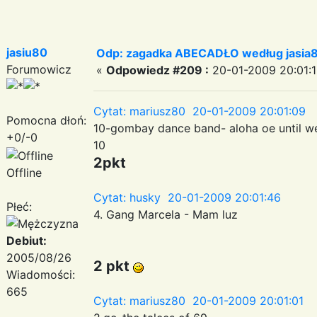
jasiu80
Odp: zagadka ABECADŁO według jasia
Forumowicz
«
Odpowiedz #209 :
20-01-2009 20:01:1
Cytat: mariusz80 20-01-2009 20:01:09
Pomocna dłoń:
10-gombay dance band- aloha oe until 
+0/-0
10
2pkt
Offline
Cytat: husky 20-01-2009 20:01:46
Płeć:
4. Gang Marcela - Mam luz
Debiut:
2005/08/26
2 pkt
Wiadomości:
665
Cytat: mariusz80 20-01-2009 20:01:01