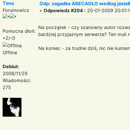
Timo
Odp: zagadka ABECADŁO według jasia
Forumowicz
«
Odpowiedz #204 :
20-01-2009 20:01:1
Na początek - czy szanowny autor rozwa
Pomocna dłoń:
bardziej przyjaznym serwerze? Ten muli 
+2/-0
Na koniec - za trudne dziś, nic nie kumam
Offline
Debiut:
2008/11/29
Wiadomości:
275