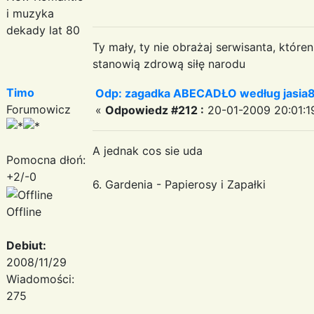
i muzyka
dekady lat 80
Ty mały, ty nie obrażaj serwisanta, któr
stanowią zdrową siłę narodu
Timo
Odp: zagadka ABECADŁO według jasia
Forumowicz
«
Odpowiedz #212 :
20-01-2009 20:01:1
A jednak cos sie uda
Pomocna dłoń:
+2/-0
6. Gardenia - Papierosy i Zapałki
Offline
Debiut:
2008/11/29
Wiadomości:
275