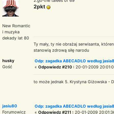
2.go-the talees of 69
2pkt
New Romantic
i muzyka
dekady lat 80
Ty mały, ty nie obrażaj serwisanta, któr
stanowią zdrową siłę narodu
husky
Odp: zagadka ABECADŁO według jasia
Gość
«
Odpowiedz #210 :
20-01-2009 20:01:0
to może jednak 5. Krystyna Giżowska - 
jasiu80
Odp: zagadka ABECADŁO według jasia
Forumowicz
«
Odpowiedz #211 :
20-01-2009 20:01:3