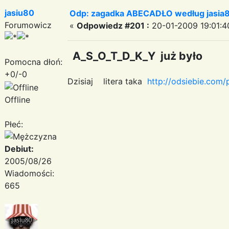
jasiu80
Odp: zagadka ABECADŁO według jasia
Forumowicz
«
Odpowiedz #201 :
20-01-2009 19:01:4
A_S_O_T_D_K_Y już było
Pomocna dłoń:
+0/-0
Dzisiaj litera taka
http://odsiebie.com
Offline
Płeć:
Debiut:
2005/08/26
Wiadomości:
665