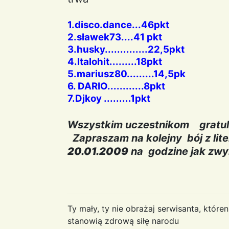
1.disco.dance...46pkt
2.sławek73....41 pkt
3.husky..............22,5pkt
4.Italohit.........18pkt
5.mariusz80.........14,5pk
6. DARIO............8pkt
7.Djkoy .........1pkt
Wszystkim uczestnikom gratu
Zapraszam na kolejny bój z li
20.01.2009
na godzine jak zw
Ty mały, ty nie obrażaj serwisanta, któr
stanowią zdrową siłę narodu