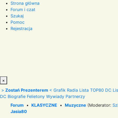
Strona główna
Forum i czat
Szukaj
Pomoc
Rejestracja
×
>
Zostań Prezenterem
<
Grafik Radia
Lista TOP80 DC
Li
DC
Biografie
Felietony
Wywiady
Partnerzy
Forum
•
KLASYCZNE
•
Muzyczne
(Moderator:
Sz
Jasia80