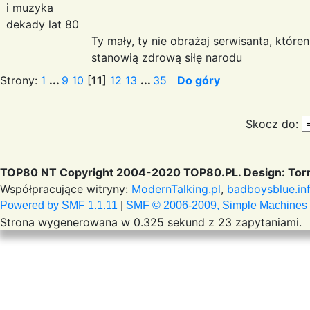
i muzyka
dekady lat 80
Ty mały, ty nie obrażaj serwisanta, któr
stanowią zdrową siłę narodu
Strony:
1
...
9
10
[
11
]
12
13
...
35
Do góry
Skocz do:
TOP80 NT Copyright 2004-2020 TOP80.PL. Design: Torr
Współpracujące witryny:
ModernTalking.pl
,
badboysblue.in
Powered by SMF 1.1.11
|
SMF © 2006-2009, Simple Machines
Strona wygenerowana w 0.325 sekund z 23 zapytaniami.