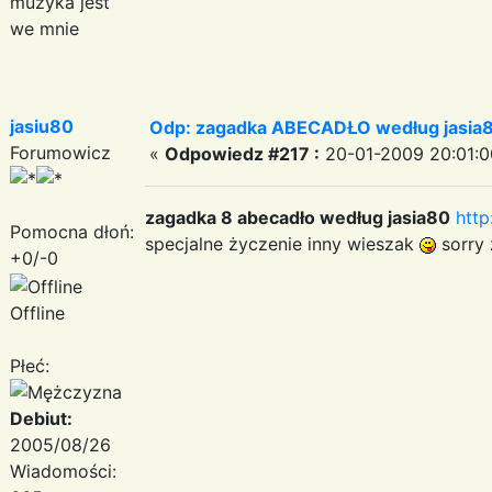
muzyka jest
we mnie
jasiu80
Odp: zagadka ABECADŁO według jasia
Forumowicz
«
Odpowiedz #217 :
20-01-2009 20:01:0
zagadka 8 abecadło według jasia80
http
Pomocna dłoń:
specjalne życzenie inny wieszak
sorry
+0/-0
Offline
Płeć:
Debiut:
2005/08/26
Wiadomości: