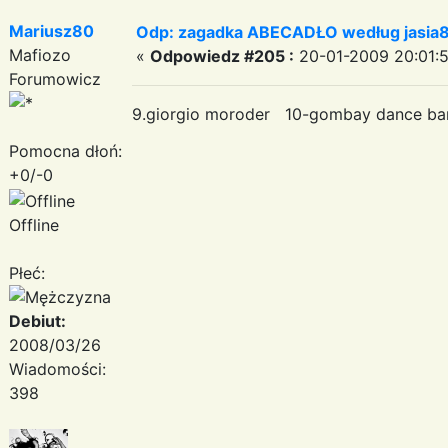
Mariusz80
Odp: zagadka ABECADŁO według jasia
Mafiozo
«
Odpowiedz #205 :
20-01-2009 20:01:5
Forumowicz
9.giorgio moroder 10-gombay dance ban
Pomocna dłoń:
+0/-0
Offline
Płeć:
Debiut:
2008/03/26
Wiadomości:
398