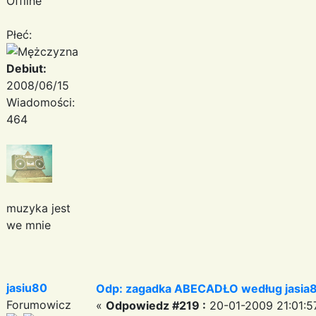
Offline
Płeć:
Debiut:
2008/06/15
Wiadomości:
464
muzyka jest
we mnie
jasiu80
Odp: zagadka ABECADŁO według jasia
Forumowicz
«
Odpowiedz #219 :
20-01-2009 21:01:5