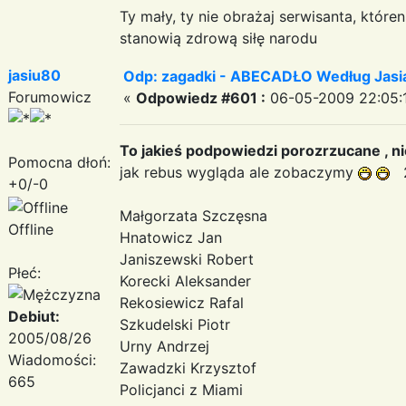
Ty mały, ty nie obrażaj serwisanta, któr
stanowią zdrową siłę narodu
jasiu80
Odp: zagadki - ABECADŁO Według Jas
Forumowicz
«
Odpowiedz #601 :
06-05-2009 22:05:
To jakieś podpowiedzi porozrzucane , ni
Pomocna dłoń:
jak rebus wygląda ale zobaczymy
2
+0/-0
Małgorzata Szczęsna
Offline
Hnatowicz Jan
Janiszewski Robert
Płeć:
Korecki Aleksander
Rekosiewicz Rafal
Debiut:
Szkudelski Piotr
2005/08/26
Urny Andrzej
Wiadomości:
Zawadzki Krzysztof
665
Policjanci z Miami