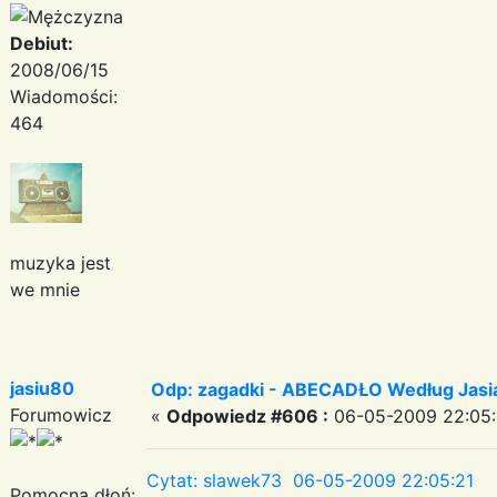
Debiut:
2008/06/15
Wiadomości:
464
muzyka jest
we mnie
jasiu80
Odp: zagadki - ABECADŁO Według Jas
Forumowicz
«
Odpowiedz #606 :
06-05-2009 22:05:
Cytat: slawek73 06-05-2009 22:05:21
Pomocna dłoń: