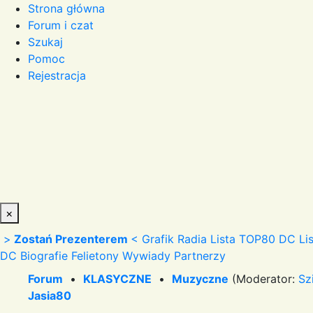
Strona główna
Forum i czat
Szukaj
Pomoc
Rejestracja
×
>
Zostań Prezenterem
<
Grafik Radia
Lista TOP80 DC
Li
DC
Biografie
Felietony
Wywiady
Partnerzy
Forum
•
KLASYCZNE
•
Muzyczne
(Moderator:
Sz
Jasia80