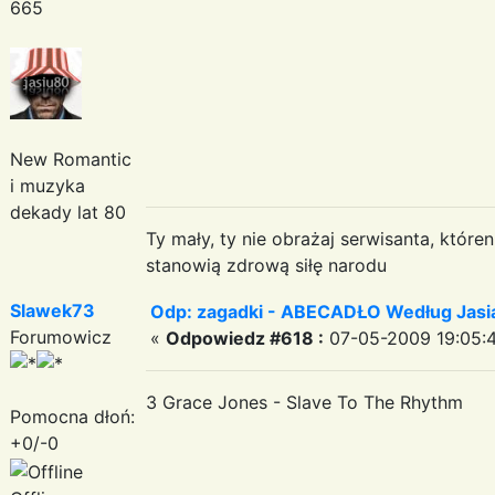
665
New Romantic
i muzyka
dekady lat 80
Ty mały, ty nie obrażaj serwisanta, któr
stanowią zdrową siłę narodu
Slawek73
Odp: zagadki - ABECADŁO Według Jas
Forumowicz
«
Odpowiedz #618 :
07-05-2009 19:05:
3 Grace Jones - Slave To The Rhythm
Pomocna dłoń:
+0/-0