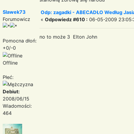
Slawek73
Odp: zagadki - ABECADŁO Według Jas
Forumowicz
«
Odpowiedz #610 :
06-05-2009 23:05:
no to może 3 Elton John
Pomocna dłoń:
+0/-0
Offline
Płeć:
Debiut:
2008/06/15
Wiadomości:
464