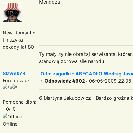
Mendoza
New Romantic
i muzyka
dekady lat 80
Ty mały, ty nie obrażaj serwisanta, któr
stanowią zdrową siłę narodu
Slawek73
Odp: zagadki - ABECADŁO Według Jas
Forumowicz
«
Odpowiedz #602 :
06-05-2009 22:05:
6 Martyna Jakubowicz - Bardzo groźna ks
Pomocna dłoń:
+0/-0
Offline