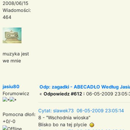
2008/06/15
Wiadomości:
464
muzyka jest
we mnie
jasiu80
Odp: zagadki - ABECADŁO Według Jas
Forumowicz
«
Odpowiedz #612 :
06-05-2009 23:05:
Cytat: slawek73 06-05-2009 23:05:14
Pomocna dłoń:
8 - "Wschodnia wioska"
+0/-0
Blisko bo na tej plycie