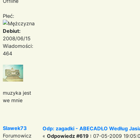
Offline
Płeć:
Debiut:
2008/06/15
Wiadomości:
464
muzyka jest
we mnie
Slawek73
Odp: zagadki - ABECADŁO Według Jas
Forumowicz
«
Odpowiedz #619 :
07-05-2009 19:05: