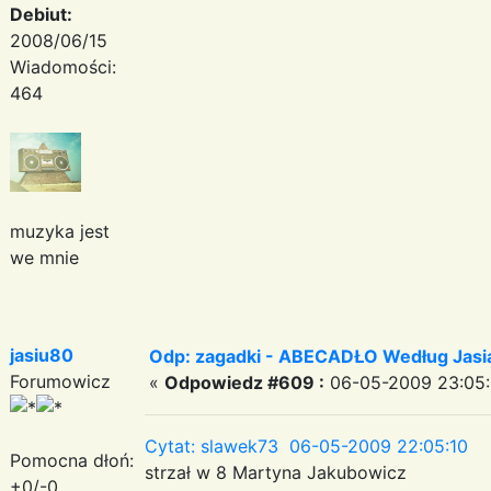
Debiut:
2008/06/15
Wiadomości:
464
muzyka jest
we mnie
jasiu80
Odp: zagadki - ABECADŁO Według Jas
Forumowicz
«
Odpowiedz #609 :
06-05-2009 23:05:
Cytat: slawek73 06-05-2009 22:05:10
Pomocna dłoń:
strzał w 8 Martyna Jakubowicz
+0/-0