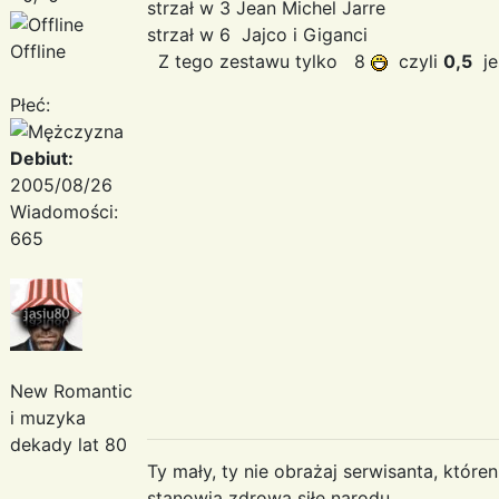
strzał w 3 Jean Michel Jarre
strzał w 6 Jajco i Giganci
Offline
Z tego zestawu tylko 8
czyli
0,5
je
Płeć:
Debiut:
2005/08/26
Wiadomości:
665
New Romantic
i muzyka
dekady lat 80
Ty mały, ty nie obrażaj serwisanta, któr
stanowią zdrową siłę narodu