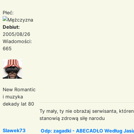
Płeć:
Debiut:
2005/08/26
Wiadomości:
665
New Romantic
i muzyka
dekady lat 80
Ty mały, ty nie obrażaj serwisanta, któr
stanowią zdrową siłę narodu
Slawek73
Odp: zagadki - ABECADŁO Według Jas