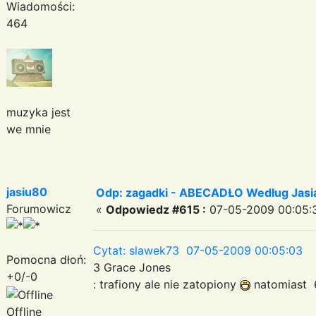
Wiadomości:
464
muzyka jest
we mnie
jasiu80
Odp: zagadki - ABECADŁO Według Jas
Forumowicz
«
Odpowiedz #615 :
07-05-2009 00:05:
Cytat: slawek73 07-05-2009 00:05:03
Pomocna dłoń:
3 Grace Jones
+0/-0
: trafiony ale nie zatopiony
natomiast 
Offline