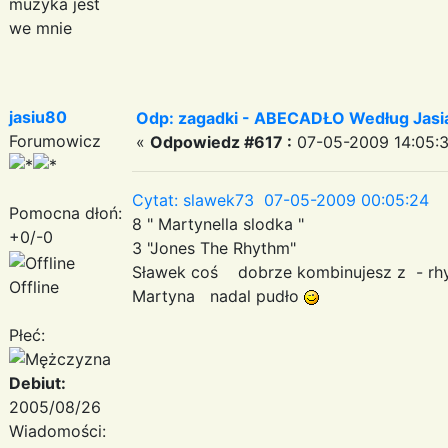
muzyka jest
we mnie
jasiu80
Odp: zagadki - ABECADŁO Według Jas
Forumowicz
«
Odpowiedz #617 :
07-05-2009 14:05:3
Cytat: slawek73 07-05-2009 00:05:24
Pomocna dłoń:
8 " Martynella slodka "
+0/-0
3 "Jones The Rhythm"
Sławek coś dobrze kombinujesz z - r
Offline
Martyna nadal pudło
Płeć:
Debiut:
2005/08/26
Wiadomości: