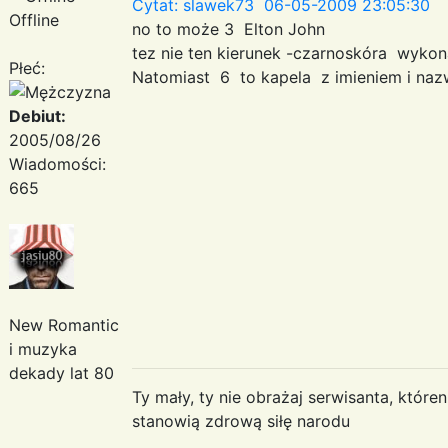
Cytat: slawek73 06-05-2009 23:05:30
Offline
no to może 3 Elton John
tez nie ten kierunek -czarnoskóra wyko
Płeć:
Natomiast 6 to kapela z imieniem i na
Debiut:
2005/08/26
Wiadomości:
665
New Romantic
i muzyka
dekady lat 80
Ty mały, ty nie obrażaj serwisanta, któr
stanowią zdrową siłę narodu