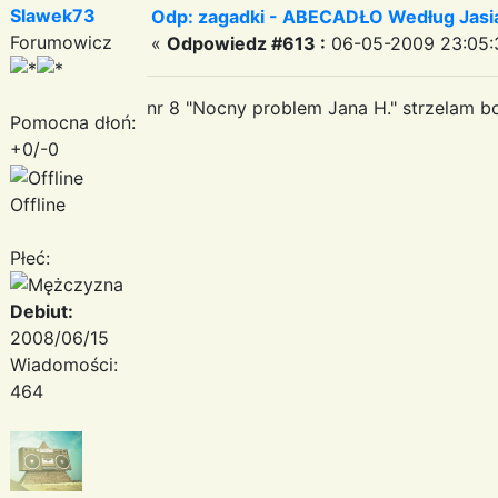
Slawek73
Odp: zagadki - ABECADŁO Według Jas
Forumowicz
«
Odpowiedz #613 :
06-05-2009 23:05:
nr 8 "Nocny problem Jana H." strzelam bo
Pomocna dłoń:
+0/-0
Offline
Płeć:
Debiut:
2008/06/15
Wiadomości:
464