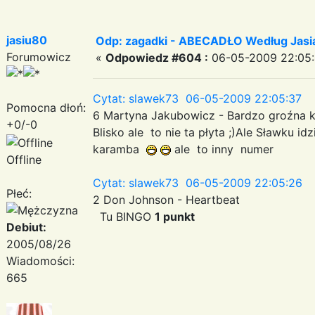
jasiu80
Odp: zagadki - ABECADŁO Według Jas
Forumowicz
«
Odpowiedz #604 :
06-05-2009 22:05:
Cytat: slawek73 06-05-2009 22:05:37
Pomocna dłoń:
6 Martyna Jakubowicz - Bardzo groźna ks
+0/-0
Blisko ale to nie ta płyta ;)Ale Sławku
karamba
ale to inny numer
Offline
Cytat: slawek73 06-05-2009 22:05:26
Płeć:
2 Don Johnson - Heartbeat
Tu BINGO
1 punkt
Debiut:
2005/08/26
Wiadomości:
665