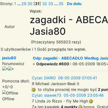
Strony:
1
...
29
30
[
31
]
32
33
...
35
Do dołu
Wątek:
zagadki - ABEC
Autor
Jasia80
(Przeczytany 565923 razy)
0 użytkowników i 1 Gość przegląda ten wątek.
jasiu80
Odp: zagadki - ABECADŁO Według Jas
Forumowicz
«
Odpowiedz #600 :
06-05-2009 18:05:
Cytat: DARIO 06-05-2009 07:05:41
Pomocna dłoń:
9 Michael Jackson-Beat it
+0/-0
to chyba prosciej nie mogło być
2 pun
Cytat: slawek73 05-05-2009 23:05:46
Offline
7 Linda Jo Rizzo - Fly Me High
Za ten kawałek
4 punkty
bonus Gratul