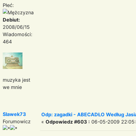
Płeć:
Debiut:
2008/06/15
Wiadomości:
464
muzyka jest
we mnie
Slawek73
Odp: zagadki - ABECADŁO Według Jas
Forumowicz
«
Odpowiedz #603 :
06-05-2009 22:05: