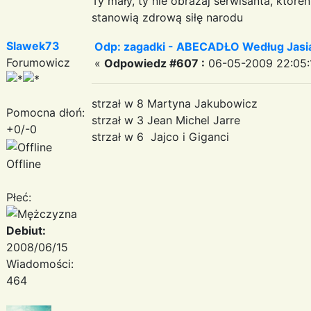
Ty mały, ty nie obrażaj serwisanta, któr
stanowią zdrową siłę narodu
Slawek73
Odp: zagadki - ABECADŁO Według Jas
Forumowicz
«
Odpowiedz #607 :
06-05-2009 22:05:
strzał w 8 Martyna Jakubowicz
Pomocna dłoń:
strzał w 3 Jean Michel Jarre
+0/-0
strzał w 6 Jajco i Giganci
Offline
Płeć:
Debiut:
2008/06/15
Wiadomości:
464