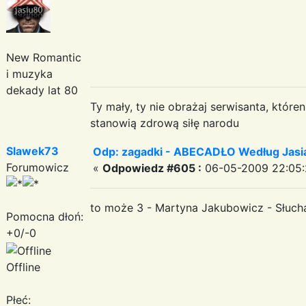
New Romantic
i muzyka
dekady lat 80
Ty mały, ty nie obrażaj serwisanta, któr
stanowią zdrową siłę narodu
Slawek73
Odp: zagadki - ABECADŁO Według Jas
Forumowicz
«
Odpowiedz #605 :
06-05-2009 22:05:
to może 3 - Martyna Jakubowicz - Słuch
Pomocna dłoń:
+0/-0
Offline
Płeć: