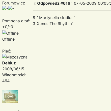
Forumowicz
«
Odpowiedz #616 :
07-05-2009 00:05:
8 " Martynella slodka "
Pomocna dłoń:
3 "Jones The Rhythm"
+0/-0
Offline
Płeć:
Debiut:
2008/06/15
Wiadomości:
464