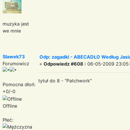
muzyka jest
we mnie
Slawek73
Odp: zagadki - ABECADŁO Według Jas
Forumowicz
«
Odpowiedz #608 :
06-05-2009 23:05:
tytuł do 8 - "Patchwork"
Pomocna dłoń:
+0/-0
Offline
Płeć: