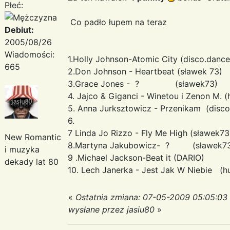
Płeć:
Co padło łupem na teraz
Debiut:
2005/08/26
Wiadomości:
1.Holly Johnson-Atomic City (disco.dance
665
2.Don Johnson - Heartbeat (sławek 73)
3.Grace Jones - ? (sławek73)
4. Jajco & Giganci - Winetou i Zenon M. (
5. Anna Jurksztowicz - Przenikam (disco
6.
7 Linda Jo Rizzo - Fly Me High (sławek73
New Romantic
8.Martyna Jakubowicz- ? (sławek7
i muzyka
9 .Michael Jackson-Beat it (DARIO)
dekady lat 80
10. Lech Janerka - Jest Jak W Niebie (h
«
Ostatnia zmiana: 07-05-2009 05:05:03
wysłane przez jasiu80
»