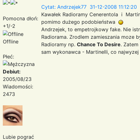
Cytat: Andrzejek77 31-12-2008 11:12:20
Kawałek Radioramy Cenerentola i Martine
Pomocna dłoń:
pomimo dużego podobieństwa
+1/-2
Andrzejek, to empetrojkowy fake. Nie is
Radiorama. Zrodlem zamieszania moze byc 
Offline
Radioramy np.
Chance To Desire
. Zatem
sam wykonawca - Martinelli, co najwyze
Płeć:
Debiut:
2005/08/23
Wiadomości:
2473
Lubie pograć