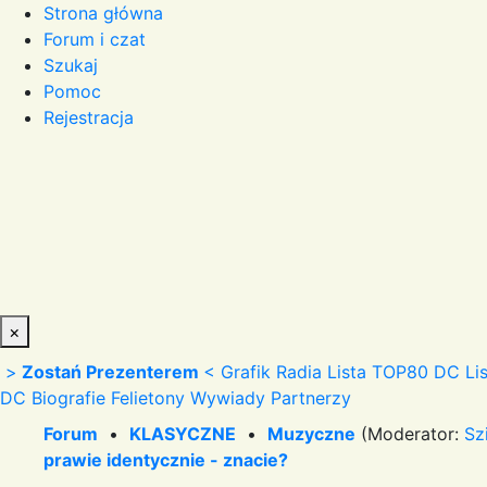
Strona główna
Forum i czat
Szukaj
Pomoc
Rejestracja
×
>
Zostań Prezenterem
<
Grafik Radia
Lista TOP80 DC
Li
DC
Biografie
Felietony
Wywiady
Partnerzy
Forum
•
KLASYCZNE
•
Muzyczne
(Moderator:
Sz
prawie identycznie - znacie?