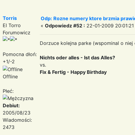
Torris
Odp: Rozne numery ktore brzmia prawie
El Torro
«
Odpowiedz #52 :
22-01-2009 20:01:21
Forumowicz
Dorzuce kolejna parke (wspominal o niej
Pomocna dłoń:
Nichts oder alles - Ist das Alles?
+1/-2
vs.
Fix & Fertig - Happy Birthday
Offline
Płeć:
Debiut:
2005/08/23
Wiadomości:
2473