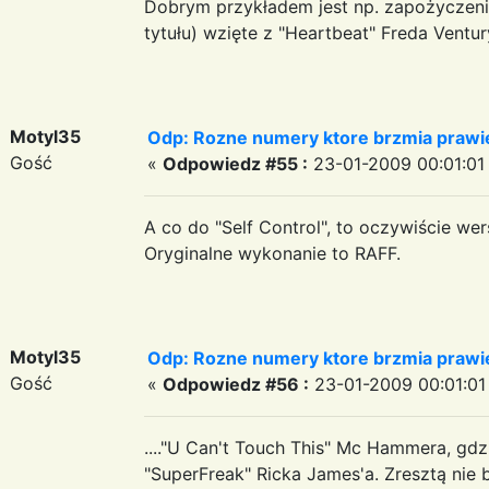
Dobrym przykładem jest np. zapożyczeni
tytułu) wzięte z "Heartbeat" Freda Ventur
Motyl35
Odp: Rozne numery ktore brzmia prawie
Gość
«
Odpowiedz #55 :
23-01-2009 00:01:01
A co do "Self Control", to oczywiście we
Oryginalne wykonanie to RAFF.
Motyl35
Odp: Rozne numery ktore brzmia prawie
Gość
«
Odpowiedz #56 :
23-01-2009 00:01:01
...."U Can't Touch This" Mc Hammera, gdz
"SuperFreak" Ricka James'a. Zresztą nie 