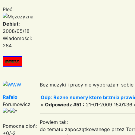
Płeć:
Debiut:
2008/05/18
Wiadomości:
284
Bez muzyki i pracy nie wyobrażam sobie ż
Rafalo
Odp: Rozne numery ktore brzmia prawie
Forumowicz
«
Odpowiedz #51 :
21-01-2009 15:01:36 
Powiem tak:
Pomocna dłoń:
do tematu zapoczątkowanego przez Torri
+0/-2