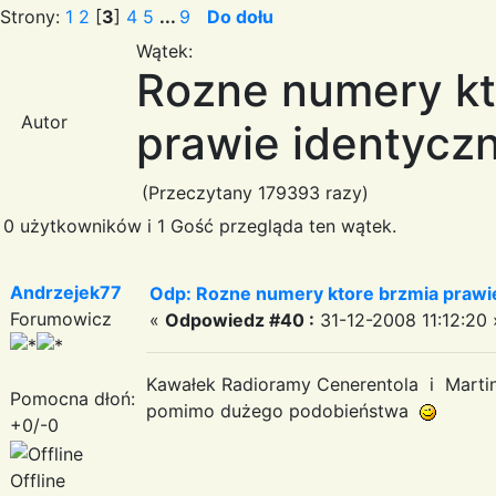
Strony:
1
2
[
3
]
4
5
...
9
Do dołu
Wątek:
Rozne numery kt
Autor
prawie identyczn
(Przeczytany 179393 razy)
0 użytkowników i 1 Gość przegląda ten wątek.
Andrzejek77
Odp: Rozne numery ktore brzmia prawie
Forumowicz
«
Odpowiedz #40 :
31-12-2008 11:12:20 
Kawałek Radioramy Cenerentola i Martine
Pomocna dłoń:
pomimo dużego podobieństwa
+0/-0
Offline