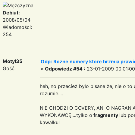
Debiut:
2008/05/04
Wiadomości:
254
Motyl35
Odp: Rozne numery ktore brzmia prawie
Gość
«
Odpowiedz #54 :
23-01-2009 00:01:00
heh, no przecież było pisane że, nie o to 
rozumie....
NIE CHODZI O COVERY, ANI O NAGRAN
WYKONAWCĘ....tylko o
fragmenty
lub po
kawałku!