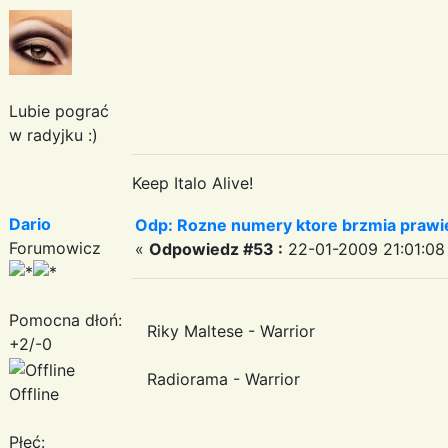
Lubie pograć
w radyjku :)
Keep Italo Alive!
Dario
Odp: Rozne numery ktore brzmia prawie
Forumowicz
«
Odpowiedz #53 :
22-01-2009 21:01:08
Pomocna dłoń:
Riky Maltese - Warrior
+2/-0
Radiorama - Warrior
Offline
Płeć: