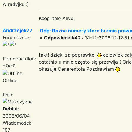
w radyjku :)
Keep Italo Alive!
Andrzejek77
Odp: Rozne numery ktore brzmia prawie
Forumowicz
«
Odpowiedz #42 :
31-12-2008 12:12:51 
fakt! dzięki za poprawkę
człowiek cał
Pomocna dłoń:
ostatnio u mnie często się przewija ( Orie
+0/-0
okazuje Cenerentola Pozdrawiam
Offline
Płeć:
Debiut:
2008/06/04
Wiadomości:
107