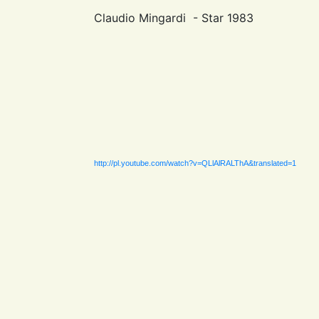
Claudio Mingardi - Star 1983
http://pl.youtube.com/watch?v=QLlAlRALThA&translated=1