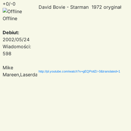
+0/-0
David Bovie - Starman 1972 oryginał
Offline
Debiut:
2002/05/24
Wiadomości:
598
Mike
http://pl.youtube.com/watch?v=gEQPotlZr-0&translated=1
Mareen,Laserdance