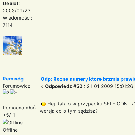
Debiut:
2003/09/23
Wiadomości:
7114
Remixdg
Odp: Rozne numery ktore brzmia prawie
Forumowicz
«
Odpowiedz #50 :
21-01-2009 15:01:26 
Hej Rafalo w przypadku SELF CONTROL
Pomocna dłoń:
wersja co o tym sądzisz?
+5/-1
Offline