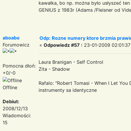
kawałka, bo np. można było usłyszeć te
GENIUS z 1983r (Adams /Fleisner od Vide
aboabo
Odp: Rozne numery ktore brzmia prawie
Forumowicz
«
Odpowiedz #57 :
23-01-2009 02:01:37
Laura Branigan - Self Control
Pomocna dłoń:
Zita - Shadow
+0/-0
Rafalo: "Robert Tomasi - When I Let You
Offline
instrumenty sa identyczne
Debiut:
2008/12/13
Wiadomości:
15