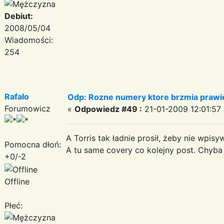
Debiut:
2008/05/04
Wiadomości:
254
Rafalo
Odp: Rozne numery ktore brzmia prawie
Forumowicz
«
Odpowiedz #49 :
21-01-2009 12:01:57 
A Torris tak ładnie prosił, żeby nie wpi
Pomocna dłoń:
A tu same covery co kolejny post. Chyba 
+0/-2
Offline
Płeć: