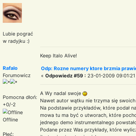
Lubie pograć
w radyjku :)
Keep Italo Alive!
Rafalo
Odp: Rozne numery ktore brzmia prawie
Forumowicz
«
Odpowiedz #59 :
23-01-2009 09:01:21
A Wy nadal swoje
Pomocna dłoń:
Nawet autor wątku nie trzyma się swoic
+0/-2
Na podstawie przykładów, które podał na 
mowa tu ma być o utworach, które poch
Offline
jednego demo instrumentalnego powstało
Podane przez Was przykłady, które wylic
Płeć: