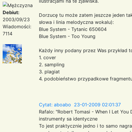
ilustracjami na te zjawiska.
Debiut:
Dorzucę tu może zatem jeszcze jeden tak
2003/09/23
słowa i linia melodyczna wokalu):
Wiadomości:
Blue System - Tytanic 650604
7114
Blue System - Too Young
Każdy inny podany przez Was przykład t
1. cover
2. sampling
3. plagiat
4. podobieństwo przypadkowe fragmentu 
Cytat: aboabo 23-01-2009 02:01:37
Rafalo: "Robert Tomasi - When I Let You
instrumenty sa identyczne
To jest praktycznie jedno i to samo nag