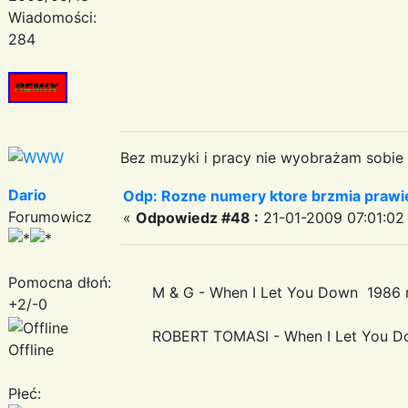
Wiadomości:
284
Bez muzyki i pracy nie wyobrażam sobie ż
Dario
Odp: Rozne numery ktore brzmia prawie
Forumowicz
«
Odpowiedz #48 :
21-01-2009 07:01:02
Pomocna dłoń:
M & G - When I Let You Down 1986 
+2/-0
ROBERT TOMASI - When I Let You Do
Offline
Płeć: