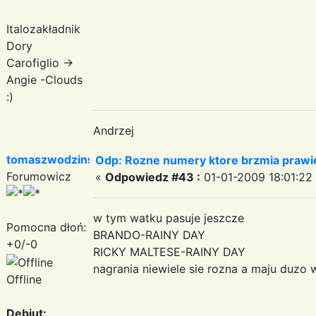
Italozakładnik
Dory
Carofiglio ->
Angie -Clouds
:)
Andrzej
tomaszwodzinski
Odp: Rozne numery ktore brzmia prawie
Forumowicz
«
Odpowiedz #43 :
01-01-2009 18:01:22
w tym watku pasuje jeszcze
Pomocna dłoń:
BRANDO-RAINY DAY
+0/-0
RICKY MALTESE-RAINY DAY
nagrania niewiele sie rozna a maju duzo 
Offline
Debiut: