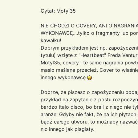
Cytat: Motyl35
NIE CHODZI O COVERY, ANI O NAGRAN
WYKONAWCĘ....tylko o fragmenty lub pom
kawałku!
Dobrym przykładem jest np. zapożyczeni
tytułu) wzięte z "Heartbeat" Freda Ventur
Motyl35, covery i te same nagrania pow
masło maślane przecież. Cover to właśni
innego wykonawcę
Dobrze, że piszesz o zapożyczeniu podają
przykład na zapytanie z postu rozpoczynaj
bardzo italo disco, bo brali z niego nie 
aranże. Gdyby nie fakt, że na ich płytac
bądź całego utworu, to możnaby nazwać i
nic innego jak plagiaty.