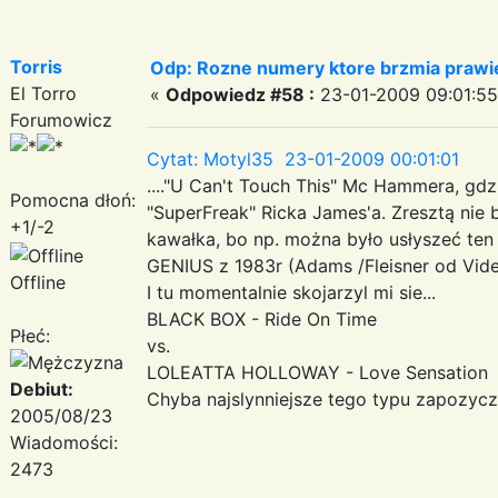
Torris
Odp: Rozne numery ktore brzmia prawie
El Torro
«
Odpowiedz #58 :
23-01-2009 09:01:55
Forumowicz
Cytat: Motyl35 23-01-2009 00:01:01
...."U Can't Touch This" Mc Hammera, gdz
Pomocna dłoń:
"SuperFreak" Ricka James'a. Zresztą nie 
+1/-2
kawałka, bo np. można było usłyszeć te
GENIUS z 1983r (Adams /Fleisner od Vide
Offline
I tu momentalnie skojarzyl mi sie...
BLACK BOX - Ride On Time
Płeć:
vs.
LOLEATTA HOLLOWAY - Love Sensation
Debiut:
Chyba najslynniejsze tego typu zapozyc
2005/08/23
Wiadomości:
2473