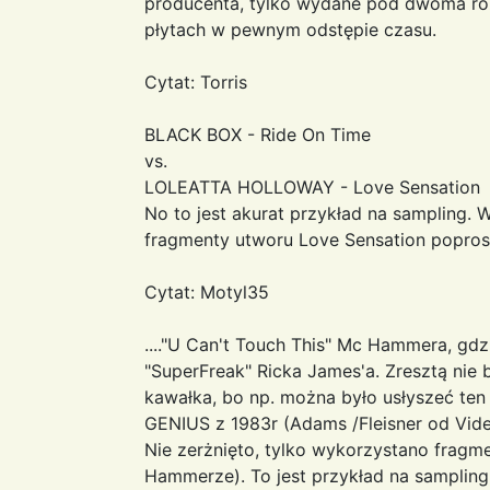
producenta, tylko wydane pod dwoma r
płytach w pewnym odstępie czasu.
Cytat: Torris
BLACK BOX - Ride On Time
vs.
LOLEATTA HOLLOWAY - Love Sensation
No to jest akurat przykład na sampling. 
fragmenty utworu Love Sensation poprost
Cytat: Motyl35
...."U Can't Touch This" Mc Hammera, gdz
"SuperFreak" Ricka James'a. Zresztą nie 
kawałka, bo np. można było usłyszeć te
GENIUS z 1983r (Adams /Fleisner od Vide
Nie zerżnięto, tylko wykorzystano frag
Hammerze). To jest przykład na sampling,