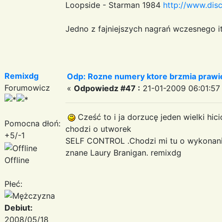
Loopside - Starman 1984
http://www.dis
Jedno z fajniejszych nagrań wczesnego i
Remixdg
Odp: Rozne numery ktore brzmia prawie
Forumowicz
«
Odpowiedz #47 :
21-01-2009 06:01:57
Cześć to i ja dorzucę jeden wielki hici
Pomocna dłoń:
chodzi o utworek
+5/-1
SELF CONTROL .Chodzi mi tu o wykonanie
znane Laury Branigan. remixdg
Offline
Płeć:
Debiut:
2008/05/18